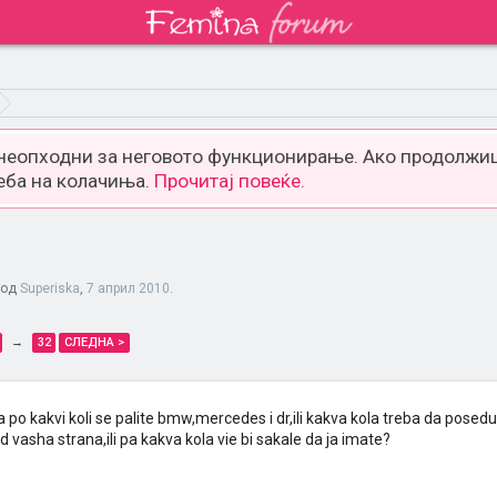
 неопходни за неговото функционирање. Ако продолжиш
еба на колачиња.
Прочитај повеќе.
 од
Superiska
,
7 април 2010
.
→
32
СЛЕДНА >
a po kakvi koli se palite bmw,mercedes i dr,ili kakva kola treba da pose
 vasha strana,ili pa kakva kola vie bi sakale da ja imate?