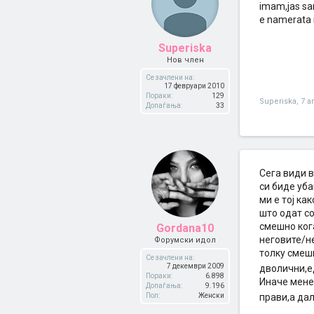
imam,jas sam
e namerata 
Superiska
Нов член
Се зачлени на:
17 февруари 2010
Пораки:
129
Superiska
,
7 а
Допаѓања:
33
Сега види в
си биде уба
ми е тој ка
што одат со
смешно кога
Gordana10
неговите/не
Форумски идол
толку смешн
Се зачлени на:
7 декември 2009
дволични,ед
Пораки:
6.898
Иначе мене 
Допаѓања:
9.196
Пол:
Женски
прави,а да