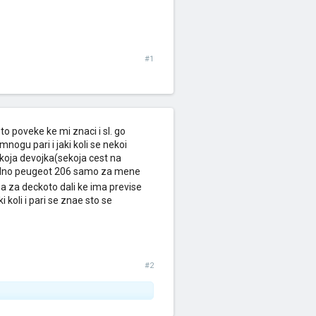
#1
o poveke ke mi znaci i sl. go
nogu pari i jaki koli se nekoi
ekoja devojka(sekoja cest na
 edno peugeot 206 samo za mene
a za deckoto dali ke ima previse
 koli i pari se znae sto se
#2