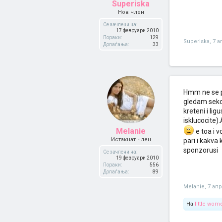
Superiska
Нов член
Се зачлени на:
17 февруари 2010
Пораки:
129
Superiska
,
7 а
Допаѓања:
33
Hmm ne se pa
gledam sekog
kreteni i li
isklucocite
Melanie
e toa i 
Истакнат член
pari i kakva 
sponzorusi
Се зачлени на:
19 февруари 2010
Пораки:
556
Допаѓања:
89
Melanie
,
7 ап
На
little wom