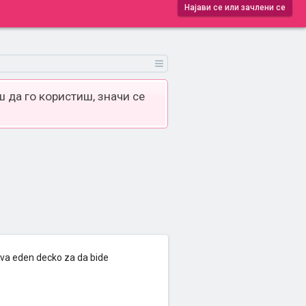
Најави се или зачлени се
 да го користиш, значи се
duva eden decko za da bide