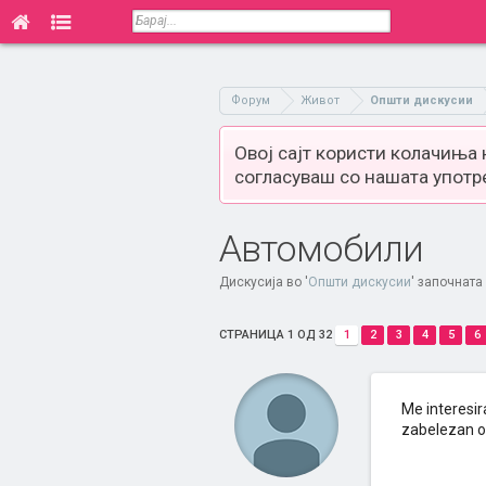
Форум
Живот
Општи дискусии
Овој сајт користи колачиња
согласуваш со нашата употр
Автомобили
Дискусија во '
Општи дискусии
' започната
СТРАНИЦА 1 ОД 32
1
2
3
4
5
6
Me interesir
zabelezan od