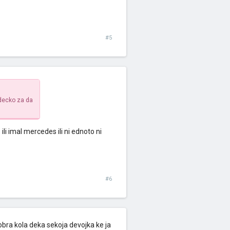
#5
 decko za da
ili imal mercedes ili ni ednoto ni
#6
bra kola deka sekoja devojka ke ja