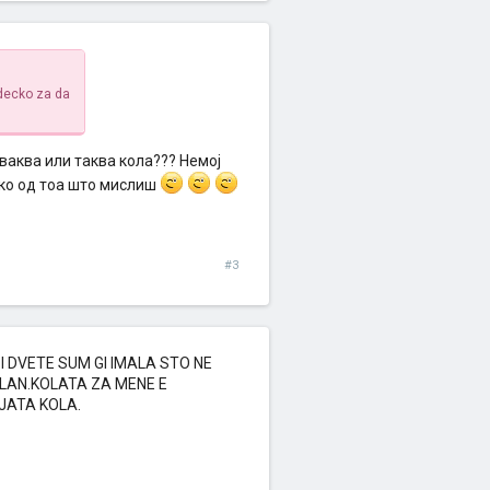
 decko za da
ваква или таква кола??? Немој
око од тоа што мислиш
#3
.I DVETE SUM GI IMALA STO NE
VOLAN.KOLATA ZA MENE E
JATA KOLA.