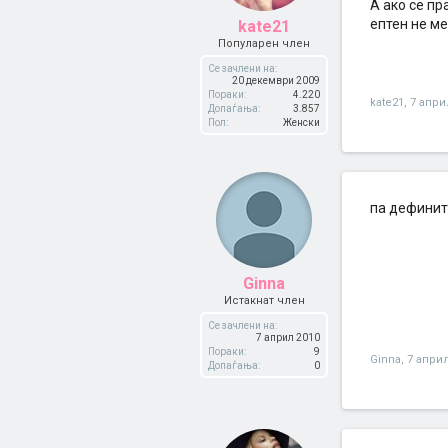
А ако се пр
ептен не ме
kate21
Популарен член
Се зачлени на:
20 декември 2009
Пораки:
4.220
kate21
,
7 апри
Допаѓања:
3.857
Пол:
Женски
па дефинити
Ginna
Истакнат член
Се зачлени на:
7 април 2010
Пораки:
9
Ginna
,
7 април
Допаѓања:
0