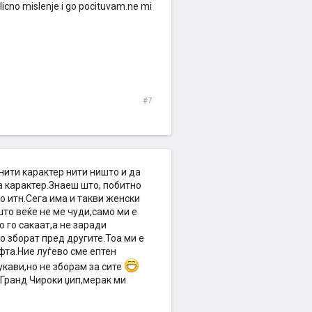
licno mislenje i go pocituvam.ne mi
#7
нити карактер нити ништо и да
ма карактер.Знаеш што, побитно
во итн.Сега има и такви женски
што веќе не ме чуди,само ми е
о го сакаат,а не заради
о зборат пред другите.Тоа ми е
фта.Ние луѓево сме ептен
укави,но не зборам за сите
 Гранд Чироки џип,мерак ми