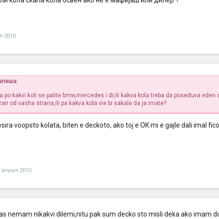
ли кола скапа кола освен ако не е мафијаш или дилер ?
л 2010
апиша:
a po kakvi koli se palite bmw,mercedes i dr,ili kakva kola treba da poseduva eden
an od vasha strana,ili pa kakva kola vie bi sakale da ja imate?
ira voopsto kolata, biten e deckoto, ako toj e OK mi e gajle dali imal fico 
 април 2010
jas nemam nikakvi dilemi,nitu pak sum decko sto misli deka ako imam do