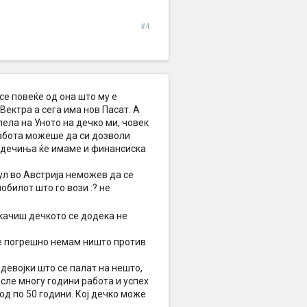
#4
 се повеќе од она што му е
Вектра а сега има нов Пасат. А
алела на Уното на дечко ми, човек
работа можеше да си дозволи
е дечиња ќе имаме и финансиска
Бул во Австрија неможев да се
билот што го вози :? не
ткачиш дечкото се додека не
тите погрешно немам ништо против
девојки што се палат на нешто,
осле многу години работа и успех
од по 50 години. Кој дечко може