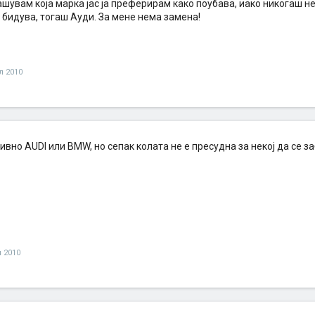
ашувам која марка јас ја преферирам како поубава, иако никогаш н
 бидува, тогаш Ауди. За мене нема замена!
л 2010
вно AUDI или BMW, но сепак колата не е пресудна за некој да се з
 2010