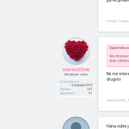
да си дозво
irenna
,
7 апри
Superiska н
Me interesir
bide zabelez
marina22mk
Ne me interes
Истакнат член
drugoto
Се зачлени на:
4 јануари 2010
Пораки:
167
Допаѓања:
51
marina22mk
,
7
Haha vidite 