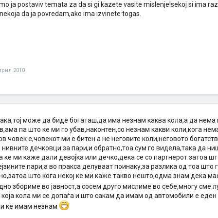
o ja postaviv temata za da si gi kazete vasite mislenje!sekoj si ima raz
nekoja da ja povredam,ako ima izvinete togas.
прил 2010
ака,тој може да биде богаташ,да има незнам каква кола,а да нема 
в,ама па што ке ми го убав,наконтен,со незнам какви коли,кога не
ков човек е,човекот ми е битен а не неговите коли,неговото богатст
 нивните дечковци за пари,и обратно,тоа сум го видела,така да ни
 ке ми каже дали девојка или дечко,дека се со партнерот затоа шт
јзините пари,а во пракса делуваат поинаку,за разлика од тоа што г
о,затоа што кога некој ке ми каже такво нешто,одма знам дека ма
но збориме во јавност,а сосем друго мислиме во себе,многу сме л
која кола ми се допаѓа и што сакам да имам од автомобили е еден
ли ке имам незнам