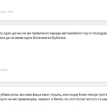
април 2010
у еден дечко не ме привлекол заради автомобилот кој го поседува.
кала да си имам една Фолксваген Бубачка....
л 2010
 убава кола, ако има фаца како глушец, или недај боже некоја трет
што не ме привлекува, човекот е битен, по стотти пат истото го ка