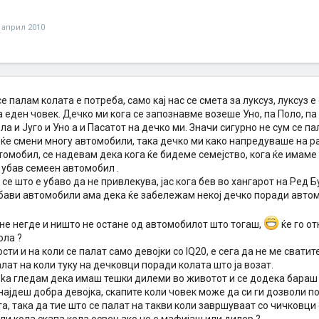
 април 2010
се палам колата е потреба, само кај нас се смета за луксуз, луксуз е
 еден човек. Дечко ми кога се запознавме возеше Уно, па Поло, па 
ела и Југо и Уно а и Пасатот на дечко ми. Значи сигурно не сум се п
 ќе смени многу автомобили, така дечко ми како напредуваше на 
томобил, се надевам дека кога ќе бидеме семејство, кога ќе имам
 убав семеен автомобил .
се што е убаво да не привлекува, јас кога бев во хангарот на Ред 
бави автомобили ама дека ќе забележам некој дечко поради автомо
сне негде и ништо не остане од автомобилот што тогаш,
ќе го о
ола ?
ости и на коли се палат само девојки со IQ20, е сега да не ме сва
алат на коли туку на дечковци поради колата што ја возат.
ska гледам дека имаш тешки дилеми во животот и се додека бараш 
најдеш добра девојка, скапите коли човек може да си ги дозволи п
а, така да тие што се палат на такви коли завршуваат со чичковци 