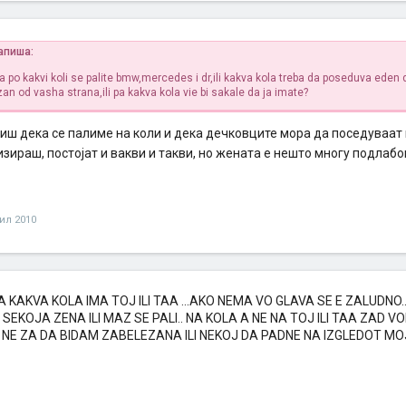
апиша:
a po kakvi koli se palite bmw,mercedes i dr,ili kakva kola treba da poseduva eden
an od vasha strana,ili pa kakva kola vie bi sakale da ja imate?
иш дека се палиме на коли и дека дечковците мора да поседуваат 
зираш, постојат и вакви и такви, но жената е нешто многу подлаб
ил 2010
A KAKVA KOLA IMA TOJ ILI TAA ...AKO NEMA VO GLAVA SE E ZALUDNO.
 SEKOJA ZENA ILI MAZ SE PALI.. NA KOLA A NE NA TOJ ILI TAA ZAD 
NE ZA DA BIDAM ZABELEZANA ILI NEKOJ DA PADNE NA IZGLEDOT MO