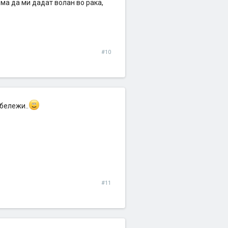
ема да ми дадат волан во рака,
#10
абележи..
#11