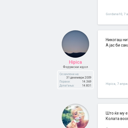
Gordana10
,
7 
Никогаш нит
А јас би са
Hipica
Форумски идол
Се зачлени на:
31 декември 2009
Пораки:
14.369
Hipica
,
7 апри
Допаѓања:
14.831
Што ќе му е
Колата вооп