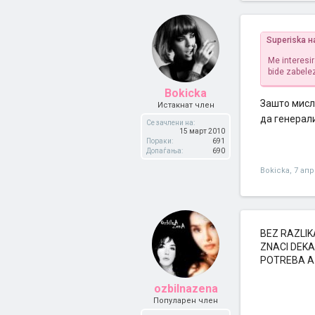
Superiska н
Me interesir
bide zabelez
Bokicka
Зашто мисл
Истакнат член
да генерали
Се зачлени на:
15 март 2010
Пораки:
691
Допаѓања:
690
Bokicka
,
7 апр
BEZ RAZLIK
ZNACI DEKA
POTREBA A 
ozbilnazena
Популарен член