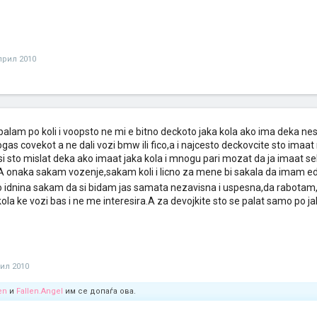
прил 2010
lam po koli i voopsto ne mi e bitno deckoto jaka kola ako ima deka nest
as covekot a ne dali vozi bmw ili fico,a i najcesto deckovcite sto imaat m
gusi sto mislat deka ako imaat jaka kola i mnogu pari mozat da ja imaat s
).A onaka sakam vozenje,sakam koli i licno za mene bi sakala da imam
vo idnina sakam da si bidam jas samata nezavisna i uspesna,da rabotam,
kola ke vozi bas i ne me interesira.A za devojkite sto se palat samo po jaki
рил 2010
en
и
Fallen.Angel
им се допаѓа ова.