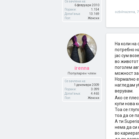
Се зачлени на:
6 февруари 2010
Пораки:
1.154
ozbilnazena
,
7
Допаѓања:
13.169
Пол:
Женски
На коли на 
потребно на
јас сум воз
во животот
поголем ав
irenna
можност за
Популарен член
Нормално е 
Се зачлени на:
нагледам у
1 декември 2009
Пораки:
3.099
верувам.
Допаѓања:
4.465
Ако се пле
Пол:
Женски
купи нова к
Тоа се глуп
тоа да се п
А ти Superi
нема да си 
во кариерат