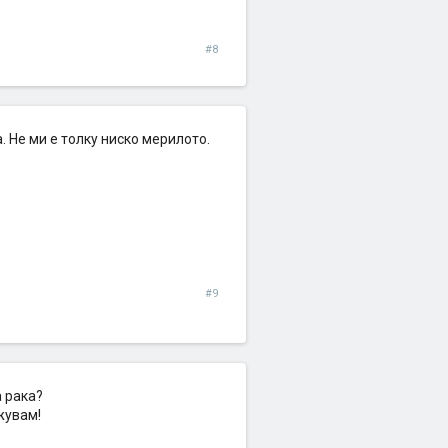
#8
 Не ми е толку ниско мерилото.
#9
а рака?
жувам!