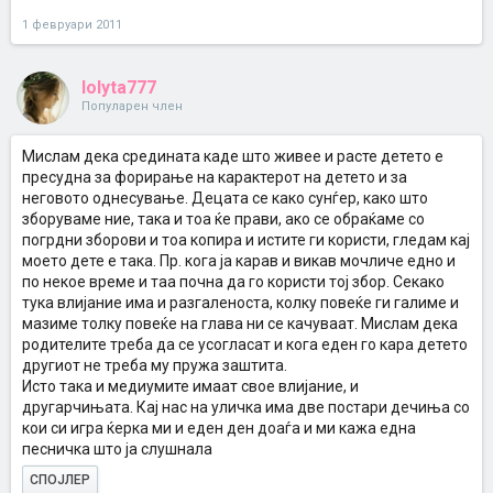
1 февруари 2011
lolyta777
Популарен член
Мислам дека средината каде што живее и расте детето е
пресудна за форирање на карактерот на детето и за
неговото однесување. Децата се како сунѓер, како што
зборуваме ние, така и тоа ќе прави, ако се обраќаме со
погрдни зборови и тоа копира и истите ги користи, гледам кај
моето дете е така. Пр. кога ја карав и викав мочличе едно и
по некое време и таа почна да го користи тој збор. Секако
тука влијание има и разгаленоста, колку повеќе ги галиме и
мазиме толку повеќе на глава ни се качуваат. Мислам дека
родителите треба да се усогласат и кога еден го кара детето
другиот не треба му пружа заштита.
Исто така и медиумите имаат свое влијание, и
другарчињата. Кај нас на уличка има две постари дечиња со
кои си игра ќерка ми и еден ден доаѓа и ми кажа една
песничка што ја слушнала
СПОЈЛЕР