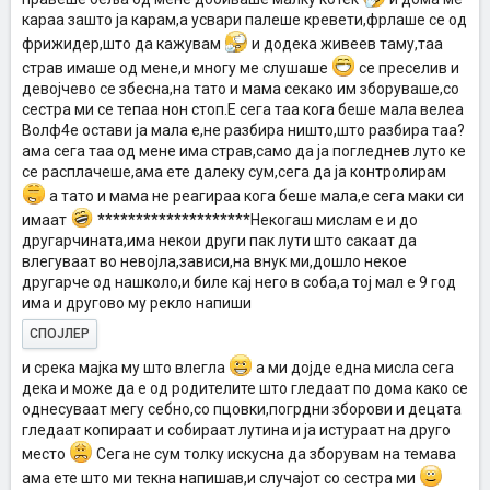
караа зашто ја карам,а усвари палеше кревети,фрлаше се од
фрижидер,што да кажувам
и додека живеев таму,таа
страв имаше од мене,и многу ме слушаше
се преселив и
девојчево се збесна,на тато и мама секако им зборуваше,со
сестра ми се тепаа нон стоп.E сега таа кога беше мала велеа
Bолф4е остави ја мала е,не разбира ништо,што разбира таа?
ама сега таа од мене има страв,само да ја погледнев луто ке
се расплачеше,ама ете далеку сум,сега да ја контролирам
а тато и мама не реагираа кога беше мала,е сега маки си
имаат
********************Hекогаш мислам е и до
другарчината,има некои други пак лути што сакаат да
влегуваат во невојла,зависи,на внук ми,дошло некое
другарче од нашколо,и биле кај него в соба,а тој мал е 9 год
има и другово му рекло напиши
СПОЈЛЕР
и срека мајка му што влегла
а ми дојде една мисла сега
дека и може да е од родителите што гледаат по дома како се
однесуваат мегу себно,со пцовки,погрдни зборови и децата
гледаат копираат и собираат лутина и ја истураат на друго
место
Cега не сум толку искусна да зборувам на темава
ама ете што ми текна напишав,и случајот со сестра ми