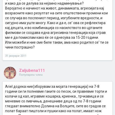
и како да се делува за нејзино надминување?
Веројатно е начинот на живот, динамиката, агресијата кај
возрасните како резултат на сите општествени промени кои
се случија во послениот период, изгубените вредности, и
сигурно има уште многу. Како и да е, се' ова се рефлектира
кај децата, и во комбинација со насилството во цртаните
филмови се создава една агресивна генерација која страв
ми е да помислам како ќе се однесува за 15-20 години.
Или можеби и ние сме биле такви, ама како родител се' ти се
чини пострашно?
31 јануари 2011
Zaljubena111
Популарен член
Ariel додека ние(зборувам за мојата генерација) на 7-8
години си ги полневме гаките со песок, си правевме торти и
колачи од кал, игравме кошарка, криенка , трчкавица и се
меневме со ливчиња, денешниве деца од по 7-8 години
гледаат внимателно Долина на Волците, сите во градов се
полат бараат пиштоли и пушки како на полат, имаат нож