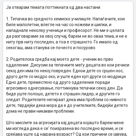
Ја отварам темата поттикната од два настани:
1. Тепачка во средното хемиско училиште. Напаѓачите, кои
биле малолетни, влегле на час со ножеви и шипки, и
нападнале неколку ученици и професорот. Не ми е целата
да разговараме за овој случај, барем не во оваа тема, и не е
ниту прв ниту последен, а тоа е страшното. Го имало од
секогаш, ама станува се почесто и посурово.
2. Родителска средба кај моето дете - ученик во прво
одделение. Дисусии за тепачките меѓу децата во кои речиси
секој ден има по некој повреден. Еднои дете со сршен нос,
друго дете со модро око, и уште еден куп други со модрици.
Едно дете, преместено од друго одделение поради
агресивно однесување, поттикнува тепачки секој ден. Да
биде уште полошо, детето е страшен лидер, и другите го
следат. Родителите негираат дека има проблем со нивното
дете, тврдејќи дека мора да е до учителките, бидејќи детето
дома не прави никакви проблеми.
Што мислите за агресијата кај децата којашто барем мене
ми изгледа дека е се' поизразена во последно време, и се
среќава уште од најрана возраст? Од кои причини се јавува,