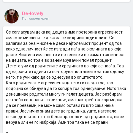
De-lovely
Популарен член
Се согласувам дека кај децата има претерана агресивност,
ама мое мислење е дека за се се криви родителите. Се
залагам за она мислење дека најголемиот процент од тоа
како една личност ќе се изгради паѓа на околината во која
расте. Вистина има нешто и во гените и во самата активност
на децата, но тоа е во занемарувачки помал процент.
Детето учи од родителите и средината во која се наоѓа. Тоа
од најраните години ги повторува постапките на тие одолку
него, т.е учи како да се однесува во општеството.
Кога родителот е агресивен и детето го гледа тоа, тоа
подоцна се обидува да го копира тоа однесување. Исто така
денешниве родители многу ги галат децата. Јас разбирам
не треба со тепање со викање, ама пак треба некоја мерка
да се превземи, не може само остави го што сака нека
прави. Јас лично знам дете во градинка, уште, натепало
некое дете и нон- стоп бељи правело и од градинката, ви се
верува или не го избркаја. Ами тоа така не се прави.