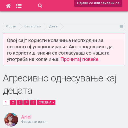
Најави се или зачлени се
Форум
Семејство
Дете
Овој сајт користи колачиња неопходни за
неговото функционирање. Ако продолжиш да
го користиш, значи се согласуваш со нашата
употреба на колачиња.
Прочитај повеќе.
Агресивно однесување кај
децата
1
2
3
4
5
СЛЕДНА >
Ariel
Форумски идол