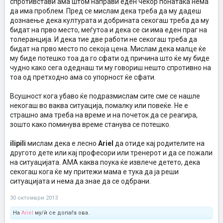
спротивстави ама штом направи еден чекор понатака нема
да има проблем. Пред се мислам дека треба да му дадеш
дознаење дека културата и добрината секогаш треба да му
бидат на прво место, меѓутоа и дека се си има еден праг на
толеранција. И дека тие две работи не секогаш треба да
бидат на прво место по секоја цена. Мислам дека малце ќе
му биде потешко тоа да го сфати од причина што ќе му биде
чудно како сега одеднаш ти му говориш нешто спротивно на
тоа од претходно ама со упорност ќе сфати.
Всушност кога убаво ќе подразмислам сите сме се нашле
некогаш во ваква ситуација, помалку или повеќе. Не е
страшно ама треба на време и на почеток да се реагира,
зошто како поминува време станува се потешко.
ilipili
мислам дека е лесно
Ariel
да отиде кај родителите на
другото дете или кај професори или тренерот и да се пожали
на ситуацијата. АМА каква поука ќе извлече детето, дека
секогаш кога ќе му притежи мама е тука да ја реши
ситуацијата и нема да знае да се одбрани.
30 октомври 2013
На
Ariel
му/ѝ се допаѓа ова.