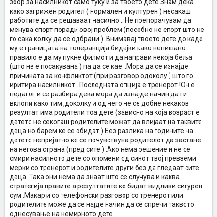
збор за насилникот само туку и за твоето дете.Знам дека
продолжат фрустрациите, особено што не знам во која насока ќе
како загрижен родител ( нормален и културен ) несакаш
се одвиваат.
работите да се решаваат насилно ...Не препорачувам да
И не е само ова со кошарката, еве сега ми кажа дека три деца од
менува спорт поради овој проблем (посебно не спорт што не
негово одделение денес го закачале. Го бутнале, ама не паднал.
го сака колку да се одбрани ) .Внимавај твоето дете до каде
Тој и не ги сфаќа работите толку трагично каолку што ги сфаќам
му е границата на толеранција бидејки како непишано
јас, ама прашање е до кога. Мора да се реагира.
правило е да му пукне филмот и да направи некоја беља
(што не е посакувана ) па да се кае ..Мора да се изнајде
Многу сум загрижена, а не знам како да му помогнам. Секој совет
е добредојден.
причината за конфликтот (при разговор одоколу ) што го
иритира насилникот ..Последната опција е тренерот !Он е
педагог и се разбира дека мора да изнајде начин да ги
вклопи како тим ,доколку и од него не се добие некаков
резултат има родители тоа дете (зависно на која возраст е
детето не секогаш родителите можат да влијаат на таквите
деца но барем ке се обидат ).Без разлика на годините на
детето непријатно ке се почувствува родителот да застане
на негова страна (пред сите ) .Ако нема решение и не се
смири насилното дете со опомени од синот твој превземи
мерки со тренерот и родителите други без да гледаат сите
деца .Така они нема да знаат што се случува и каква
стратегија правите а резултатите ке бидат видливи сигурен
сум .Макар и со телефонски разговор со тренерот или
родителите може да се најде начин да се спречи таквото
однесување на немирното дете .