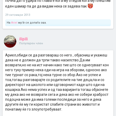
почна да го удира по глава е кога му отидов кога му плештив
Тој и не ги сфаќа работите толку трагично каолку што ги сфаќам
еден шамар па де да видам нека се задева пак
јас, ама прашање е до кога. Мора да се реагира.
29 октомври 2013
Многу сум загрижена, а не знам како да му помогнам. Секој совет
е добредојден.
На
Ariel
му/ѝ се допаѓа ова.
ilipili
Популарен член
Ариел,обиди се да разговараш со него , објасниш и укажеш
дека не е должен да трпи такво насилство.Да им
возврати,но не на ист начин како тие што се однесуваат кон
него туку пример нека оди на игра на зборови, односно ако
тие турнат со рака,тој нека турне со збор.Ако не успее и
тоа,тогаш разговарајте со родителите на тие деца,па и со
директорот на школото или одговорниот каде што оди на
кошарка.Ако нема успех и од таа варијанта тогаш објаснете
му дека ако не возврати сега и дека ако не собери храброст
подоцна може да има големи последици за него и дека
другите ќе му ги користат слабите страни во животот и
понатаму ќе го злоупотребуваат.