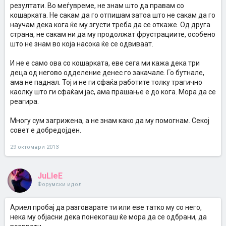
резултати. Во меѓувреме, не знам што да правам со
кошарката. Не сакам да го отпишам затоа што не сакам да го
научам дека кога ќе му згусти треба да се откаже. Од друга
страна, не сакам ни да му продолжат фрустрациите, особено
што не знам во која насока ќе се одвиваат.
И не е само ова со кошарката, еве сега ми кажа дека три
деца од негово одделение денес го закачале. Го бутнале,
ама не паднал. Тој и не ги сфаќа работите толку трагично
каолку што ги сфаќам јас, ама прашање е до кога. Мора да се
реагира.
Многу сум загрижена, а не знам како да му помогнам. Секој
совет е добредојден.
29 октомври 2013
JuLleE
Форумски идол
Ариел пробај да разговарате ти или еве татко му со него,
нека му објасни дека понекогаш ќе мора да се одбрани, да