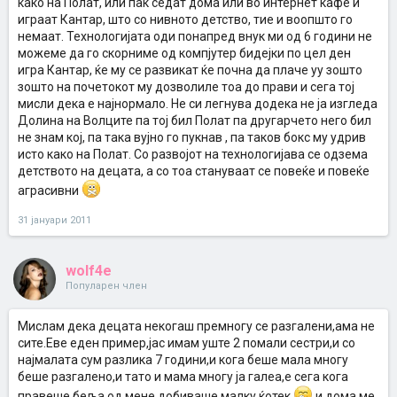
како на Полат, или пак седат дома или во интернет кафе и
играат Кантар, што со нивното детство, тие и воопшто го
немаат. Технологијата оди понапред внук ми од 6 години не
можеме да го скорниме од компјутер бидејки по цел ден
игра Кантар, ќе му се развикат ќе почна да плаче уу зошто
зошто на почетокот му дозволиле тоа до прави и сега тој
мисли дека е најнормало. Не си легнува додека не ја изгледа
Долина на Волците па тој бил Полат па другарчето него бил
не знам кој, па така вујно го пукнав , па таков бокс му удрив
исто како на Полат. Со развојот на технологијава се одзема
детството на децата, а со тоа стануваат се повеќе и повеќе
аграсивни
31 јануари 2011
wolf4e
Популарен член
Mислам дека децата некогаш премногу се разгалени,ама не
сите.Eве еден пример,јас имам уште 2 помали сестри,и со
најмалата сум разлика 7 години,и кога беше мала многу
беше разгалено,и тато и мама многу ја галеа,е сега кога
правеше беља од мене добиваше малку ќотек
и дома ме