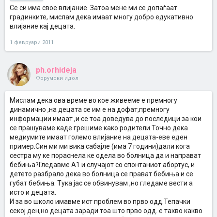
Се си има свое влијание. Затоа мене ми се допаѓаат
градинките, мислам дека имаат многу добро едукативно
влијание кај децата.
1 февруари 2011
ph.orhideja
Форумски идол
Мислам дека ова време во кое живееме е премногу
динамично ,на децата се им е на дофат,премногу
информации имаат ,и се тоа доведува до последици за кои
се прашуваме каде грешиме како родители.Точно дека
медиумите имаат големо влијание на децата-еве еден
пример.Син ми ми вика сабајле (има 7 години)дали кога
сестра му ке пораснела ке одела во болница да и направат
бебиња?Гледавме А1 и случајот со спонтаниот абортус, и
детето разбрало дека во болница се прават бебиња и се
губат бебиња. Тука јас се обвинувам ,но гледаме вести а
исто и децата.
И за во школо имавме ист проблем во прво одд.Тепачки
секој ден,но децата заради тоа што прво одд. е такво какво