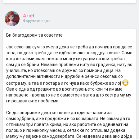
Ariel
Форумски идол
Ви благодарам за советите.
Јас секогаш сум го учела дека не треба да почнува прв да се
тепа, но дека треба да се одбрани ако некој друг почне. Само
кога ќе размислам, немало многу ситуации во кои требал
сам да се брани. Немаше проблеми ниту во градинка, ниту во
училиште, но отсекогаш се дружел со помирни деца. На
дополнителни активности и дружби е речиси секогаш со
сестра му, а таа е постара и го чува како бубреже во лој
.
Ова е една од грешките во воспитувањето кои ги имаме
направено - воопшто не е самостоен затоа што сестра му му
ги решава сите проблеми.
Се договоривме дека ќе почне да оди на часови за
самоодбрана, а ќе продолжи и со кошарката. Не сакам да го
отпишам при првата криза, но ако работите се одвиваат на
полошо и по неколку месеци, сепак ќе го отпишам додека
малку му зајакне самодовербата. Се надевам дека ако дојде