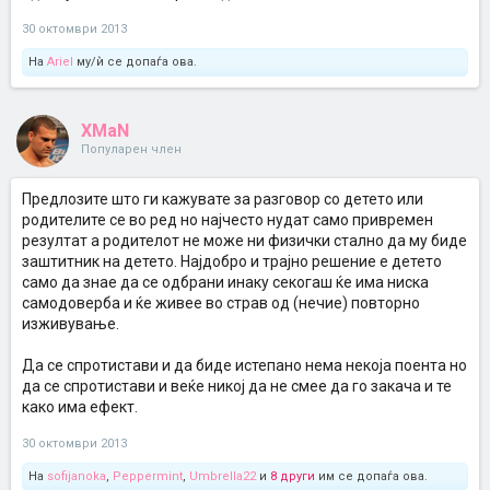
30 октомври 2013
На
Ariel
му/ѝ се допаѓа ова.
XMaN
Популарен член
Предлозите што ги кажувате за разговор со детето или
родителите се во ред но најчесто нудат само привремен
резултат а родителот не може ни физички стално да му биде
заштитник на детето. Најдобро и трајно решение е детето
само да знае да се одбрани инаку секогаш ќе има ниска
самодоверба и ќе живее во страв од (нечие) повторно
изживување.
Да се спротистави и да биде истепано нема некоја поента но
да се спротистави и веќе никој да не смее да го закача и те
како има ефект.
30 октомври 2013
На
sofijanoka
,
Peppermint
,
Umbrella22
и
8 други
им се допаѓа ова.