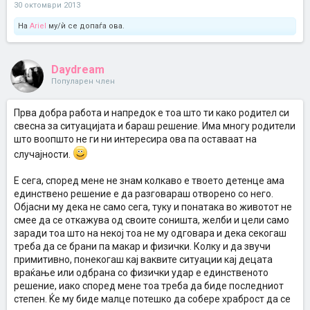
30 октомври 2013
На
Ariel
му/ѝ се допаѓа ова.
Daydream
Популарен член
Прва добра работа и напредок е тоа што ти како родител си
свесна за ситуацијата и бараш решение. Има многу родители
што воопшто не ги ни интересира ова па оставаат на
случајности.
Е сега, според мене не знам колкаво е твоето детенце ама
единствено решение е да разговараш отворено со него.
Објасни му дека не само сега, туку и понатака во животот не
смее да се откажува од своите соништа, желби и цели само
заради тоа што на некој тоа не му одговара и дека секогаш
треба да се брани па макар и физички. Колку и да звучи
примитивно, понекогаш кај ваквите ситуации кај децата
враќање или одбрана со физички удар е единственото
решение, иако според мене тоа треба да биде последниот
степен. Ќе му биде малце потешко да собере храброст да се