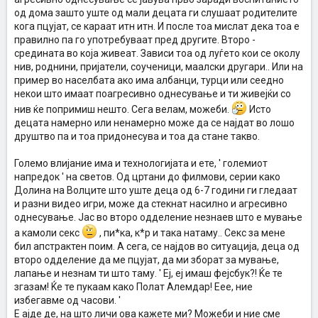
од дома зашто уште од мали децата ги слушаат родителите
кога пцујат, се караат итн итн. И после тоа мислат дека тоа е
правилно па го употребуваат пред другите. Второ -
средината во која живеат. Зависи тоа од луѓето кои се околу
нив, роднини, пријатели, соученици, маалски другари.. Или на
пример во населбата ако има албанци, турци или сеедно
некои што имаат поагресивно однесување и ти живејќи со
нив ќе попримиш нешто. Сега велам, можеби.
Исто
децата намерно или ненамерно може да се најдат во лошо
друштво па и тоа придонесува и тоа да стане такво.
Големо влијание има и технологијата и ете, ' големиот
напредок ' на светов. Од цртани до филмови, серии како
Долина на Волците што уште деца од 6-7 години ги гледаат
и разни видео игри, може да стекнат насилно и агресивно
однесување. Јас во второ одделение незнаев што е мување
а камоли секс
, пи*ка, к*р и така натаму.. Секс за мене
бил апстрактен поим. А сега, се најдов во ситуација, деца од
второ одделение да ме пцујат, да ми зборат за мување,
лапање и незнам ти што таму. ' Еј, еј имаш фејсбук?! Ќе те
згазам! Ќе те пукаам како Полат Алемдар! Еее, ние
избегавме од часови. '
E ајде де, на што личи ова кажете ми? Можеби и ние сме