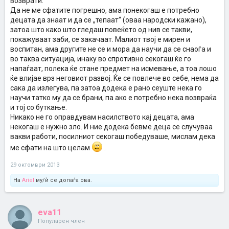
возврати.
Да не ме сфатите погрешно, ама понекогаш е потребно
децата да знаат и да се „тепаат“ (оваа народски кажано),
затоа што како што гледаш повеќето од нив се такви,
покажуваат заби, се закачаат. Малиот твој е мирен и
воспитан, ама другите не се и мора да научи да се снаоѓа и
во таква ситуација, инаку во спротивно секогаш ќе го
напаѓаат, полека ќе стане предмет на исмевање, а тоа лошо
ќе влијае врз неговиот развој. Ќе се повлече во себе, нема да
сака да излегува, па затоа додека е рано сеуште нека го
научи татко му да се брани, па ако е потребно нека возвраќа
и тој со буткање.
Никако не го оправдувам насилството кај децата, ама
некогаш е нужно зло. И ние додека бевме деца се случуваа
вакви работи, посилниот секогаш победуваше, мислам дека
ме сфати на што целам
.
29 октомври 2013
На
Ariel
му/ѝ се допаѓа ова.
eva11
Популарен член