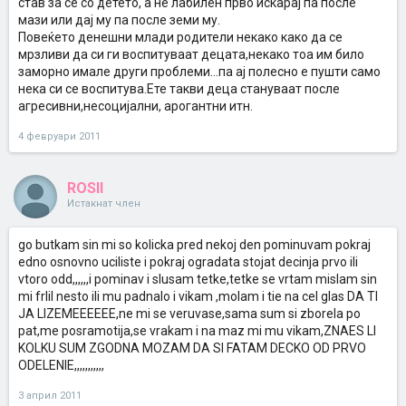
став за се со детето, а не лабилен прво искарај па после
мази или дај му па после земи му.
Повеќето денешни млади родители некако како да се
мрзливи да си ги воспитуваат децата,некако тоа им било
заморно имале други проблеми...па ај полесно е пушти само
нека си се воспитува.Ете такви деца стануваат после
агресивни,несоцијални, арогантни итн.
4 февруари 2011
ROSII
Истакнат член
go butkam sin mi so kolicka pred nekoj den pominuvam pokraj
edno osnovno uciliste i pokraj ogradata stojat decinja prvo ili
vtoro odd,,,,,,i pominav i slusam tetke,tetke se vrtam mislam sin
mi frlil nesto ili mu padnalo i vikam ,molam i tie na cel glas DA TI
JA LIZEMEEEEEE,ne mi se veruvase,sama sum si zborela po
pat,me posramotija,se vrakam i na maz mi mu vikam,ZNAES LI
KOLKU SUM ZGODNA MOZAM DA SI FATAM DECKO OD PRVO
ODELENIE,,,,,,,,,,,
3 април 2011