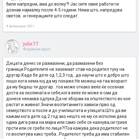
биле напредни, ама до волку?! Јас сите овие работи ги
дознав најмалку после 4-5 години. Нема што, напредува
светов.. и генерациите што следат.
4 февруари 2011
julie77
Форумски идол
Децата денес се размазени, да размазени без
граници.Родителите не заземаат став на родител туку на
другар.Каде бе дете од 1,2,3 год...да научи што е добро што
лошо кога нема кој да му покаже.Не можеш на таа возраст
да му бидеш ти другар...тоа може откако веќе ќе осознае
доста за околината и себе,кога веќе ќе може и сам да
донесе некаква одлука.Да не зборам за општеството во кое
растат и живеат.Значи воспитанието зависи прво од
семејството а после и до училиштата и улицата.Што да ви
кажам кога дете од 2 год ако нешто не му се исполни дека
одма дига рака на мајка или само себе се казнува,си гризе
прсти или се гребе по лице?!Тоа кажува дека родителот не
го воспитува како треба...Родителот треба да има стабилен