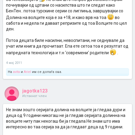
почнувајки од цртани со насилства што ги следат како
БенТен.. потоа турскине серии со лиглиња, завршувајки со
Долина на волците која е за +18, и како врв на тоа
во
сабота и недела ги даваат репризите од тоа Волците по цел
ден.
Потоа децата биле насилни, невоспитани, не седнувале да
учат или книга да прочитаат. Епа ете сетоа тоа е резултат од
напредната технологија и т.н ‘современи‘ родители
.
4 мај 2011
На
avita
и
Ariel
им се допаѓа ова.
jagotka123
Истакнат член
Не знам зошто серијата долина на волците ја гледаа дури и
деца од 9 години никогаш не ја гледав серијата долинна на
волците ниту пак некогаш би ја гледала.Не знам што има
интересно во таа серија за да ја гледаат деца од 9 години.