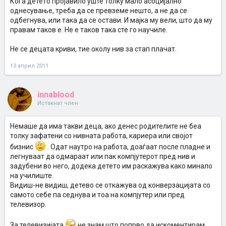
Кога детето пројавило уште толку мало асоцијално
однесување, треба да се превземе нешто, а не да се
одбегнува, или така да се остави. И мајка му вели, што да му
правам таков е. Не е таков така сте го научиле.
Не се децата криви, тие околу нив за стап плачат.
13 април 2011
innablood
Истакнат член
Немаше да има такви деца, ако денес родителите не беа
толку зафатени со нивната работа, кариера или својот
бизнис
. Одат наутро на работа, доаѓаат после пладне и
легнуваат да одмараат или пак компјутерот пред нив и
задубени во него, додека детето им раскажува како минало
на училиште.
Видиш-не видиш, детево се откажува од конверзацијата со
самото себе па седнува и тоа на компјутер или пред
телевизор.
За телевизијата
не знам што попрво да искоментирам