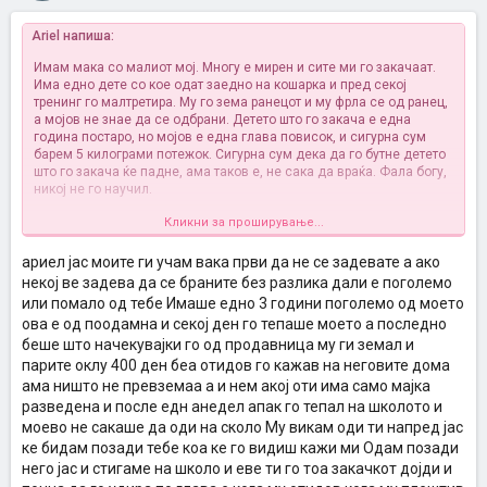
Ariel напиша:
Имам мака со малиот мој. Многу е мирен и сите ми го закачаат.
Има едно дете со кое одат заедно на кошарка и пред секој
тренинг го малтретира. Му го зема ранецот и му фрла се од ранец,
а мојов не знае да се одбрани. Детето што го закача е една
година постаро, но мојов е една глава повисок, и сигурна сум
барем 5 килограми потежок. Сигурна сум дека да го бутне детето
што го закача ќе падне, ама таков е, не сака да враќа. Фала богу,
никој не го научил.
Кликни за проширување...
Лани на крајот на годината веќе не сакаше да оди на кошарка, па
потоа преку лето се премисли. Сега не оди ни еден месец на
кошарка, а веќе побара да се отпише. Причината е иста - детето
ариел јас моите ги учам вака први да не се задевате а ако
што го закача.
некој ве задева да се браните без разлика дали е поголемо
или помало од тебе Имаше едно 3 години поголемо од моето
Знам дека една од работите кои треба да ги преземам е да го
ова е од поодамна и секој ден го тепаше моето а последно
запишам на нешто што ќе му помогне да се одбрани, но верувам
беше што начекувајки го од продавница му ги земал и
дека ќе помине време додека можеме да видиме резултати. Во
меѓувреме, не знам што да правам со кошарката. Не сакам да го
парите оклу 400 ден беа отидов го кажав на неговите дома
отпишам затоа што не сакам да го научам дека кога ќе му згусти
ама ништо не превземаа а и нем акој оти има само мајка
треба да се откаже. Од друга страна, не сакам ни да му
разведена и после едн анедел апак го тепал на школото и
продолжат фрустрациите, особено што не знам во која насока ќе
моево не сакаше да оди на сколо Му викам оди ти напред јас
се одвиваат.
ке бидам позади тебе коа ке го видиш кажи ми Одам позади
него јас и стигаме на школо и еве ти го тоа закачкот дојди и
И не е само ова со кошарката, еве сега ми кажа дека три деца од
негово одделение денес го закачале. Го бутнале, ама не паднал.