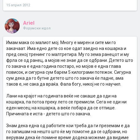
15 април 2012
Ariel
Форумски идол
Имам мака со малиот мој. Многу е мирен и сите ми го
закачаат. Има едно дете со кое одат заедно на кошарка и
пред секој тренинг го малтретира. Му го зема ранецот и му
фрла се од ранец, а мојов не знае да се одбрани. Детето што
го закача е една година постаро, но мојов е една глава
повисок, и сигурна сум барем 5 килограми потежок. Сигурна
сум дека да го бутне детето што го закача ќе падне, ама
таков е, не сака да враќа. Фала богу, никој не го научил.
Лани на крајот на годината веќе не сакаше да оди на
кошарка, па потоа преку лето се премисли. Сега не оди ни
еден месец на кошарка, а веќе побара да се отпише.
Причината е иста - детето што го закача.
Знам дека една од работите кои треба да ги преземам е да
го запишам на нешто што ќе му помогне да се одбрани, но
верувам дека ќе помине време додека можеме да видиме