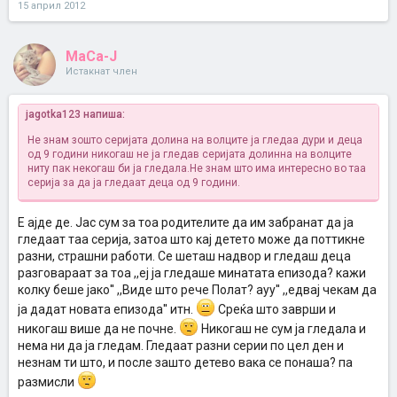
15 април 2012
MaCa-J
Истакнат член
jagotka123 напиша:
Не знам зошто серијата долина на волците ја гледаа дури и деца
од 9 години никогаш не ја гледав серијата долинна на волците
ниту пак некогаш би ја гледала.Не знам што има интересно во таа
серија за да ја гледаат деца од 9 години.
Е ајде де. Јас сум за тоа родителите да им забранат да ја
гледаат таа серија, затоа што кај детето може да поттикне
разни, страшни работи. Се шеташ надвор и гледаш деца
разговараат за тоа ,,еј ја гледаше минатата епизода? кажи
колку беше јако'' ,,Виде што рече Полат? ауу'' ,,едвај чекам да
ја дадат новата епизода'' итн.
Среќа што заврши и
никогаш више да не почне.
Никогаш не сум ја гледала и
нема ни да ја гледам. Гледаат разни серии по цел ден и
незнам ти што, и после зашто детево вака се понаша? па
размисли