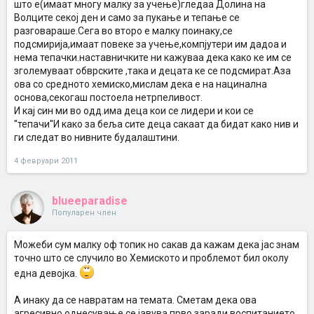
што е(имаат многу малку за учење)гледаа Долина на
Волците секој ден и само за пукање и тепање се
разговараше.Сега во второ е малку поинаку,се
подсмирија,имаат повеке за учење,компјутери им дадоа и
нема тепачки.наставничките ни кажуваа дека како ке им се
зголемуваат обврските ,така и децата ке се подсмират.Аза
ова со средното хемиско,мислам дека е на нацинална
основа,секогаш постоела нетрпеливост.
И кај син ми во одд.има деца кои се лидери и кои се
''тепачи''И како за беља сите деца сакаат да бидат како нив и
ги следат во нивните будалаштини.
4 февруари 2011
blueeparadise
Популарен член
Можеби сум малку оф топик но сакав да кажам дека јас знам
точно што се случило во Хемиското и проблемот бил околу
една девојка.
А инаку да се навратам на темата. Сметам дека ова
агресивно однесување се јавува прво заради воспитанието