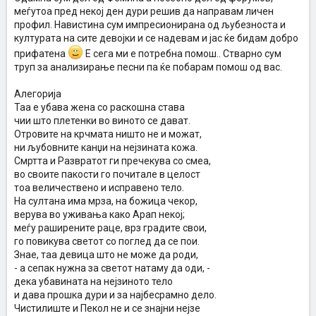
меѓутоа пред некој ден дури решив да направам личен
профил. Навистина сум импресионирана од љубезноста и
културата на сите девојки и се надевам и јас ќе бидам добро
прифатена
Е сега ми е потребна помош.. Стварно сум
труп за анализирање песни па ќе побарам помош од вас.
Алегорија
Таа е убава жена со раскошна става
чии што плетенки во виното се дават.
Отровите на крчмата ништо не и можат,
ни љубовните канџи на нејзината кожа.
Смртта и Развратот ги пречекува со смeа,
во своите пакости го почитале в целост
тоа величествено и исправено тело.
На султана има мрза, нa божица чекор,
верува во уживања како Арап некој;
меѓу раширените раце, врз градите свои,
го повикува светот со поглед да се пои.
Знае, таа девицa што не може да роди,
- а сепак нужна за светот натаму да оди, -
дека убавината на нејзиното тело
и дава прошка дури и за најбесрамно дело.
Чистилиште и Пекол не и се знајни нејзе