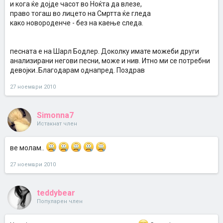
и кога ќе дојде часот во Ноќта да влезе,
право тогаш во лицето на Смртта ќе гледа
како новороденче - без на каење следа.
песната е на Шарл Бодлер. Доколку имате можеби други
анализирани негови песни, може и нив. Итно ми се потребни
девојки..Благодарам однапред. Поздрав
27 ноември 2010
Simonna7
Истакнат член
ве молам..
27 ноември 2010
teddybear
Популарен член