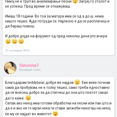
Никој не е труп во анализирање песни
Загреј го столот и
ке успееш. Пред време се откажуваш.
Имаш 18 години. Во тоа за матура има се од а до ш. нема
ништо тешко. Ајде потруди се. Најлесно е да се расплачеш и
да бараш помош.
И добре дојде на форумот од пред неколку дена упс вчера
27 ноември 2010
Simonna7
Истакнат член
Благодарам teddybear, добре ве најдов
. Еве веќе почнав
сама да пробувам, не е толку тешко, само треба едноставно
да се внесеш добро за да стигнеш до она што поетот сакал
да го каже.
Сепак ако некој има готови обработки на песни или пак што и
да е и ако не го мрзи нека ги стави..можеби некогаш на некој
ќе му се најдат во животот