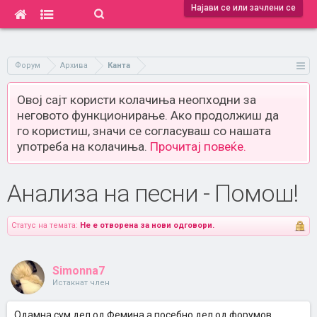
Најави се или зачлени се
Форум
Архива
Канта
Овој сајт користи колачиња неопходни за
неговото функционирање. Ако продолжиш да
го користиш, значи се согласуваш со нашата
употреба на колачиња.
Прочитај повеќе.
Анализа на песни - Помош!
Статус на темата:
Не е отворена за нови одговори.
Simonna7
Истакнат член
Одамна сум дел од Фемина а посебно дел од форумов,