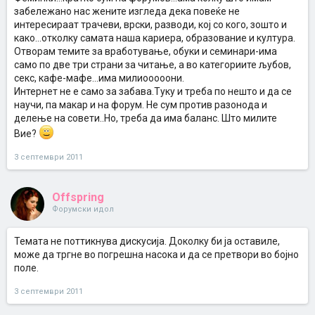
забележано нас жените изгледа дека повеќе не
интересираат трачеви, врски, разводи, кој со кого, зошто и
како...отколку самата наша кариера, образование и култура.
Отворам темите за вработување, обуки и семинари-има
само по две три страни за читање, а во категориите љубов,
секс, кафе-мафе...има милиооооони.
Интернет не е само за забава.Туку и треба по нешто и да се
научи, па макар и на форум. Не сум против разонода и
делење на совети..Но, треба да има баланс. Што милите
Вие?
3 септември 2011
Offspring
Форумски идол
Темата не поттикнува дискусија. Доколку би ја оставиле,
може да тргне во погрешна насока и да се претвори во бојно
поле.
3 септември 2011