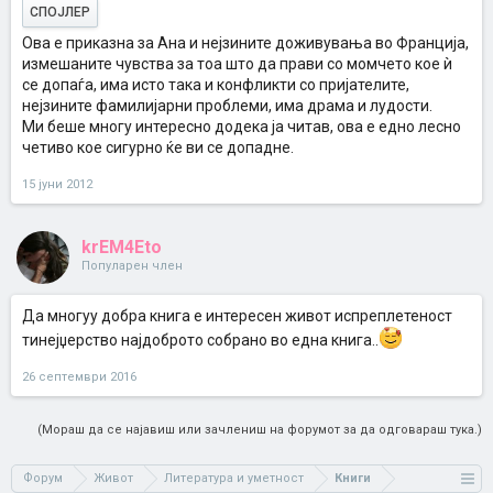
СПОЈЛЕР
Ова е приказна за Ана и нејзините доживувања во Франција,
измешаните чувства за тоа што да прави со момчето кое ѝ
се допаѓа, има исто така и конфликти со пријателите,
нејзините фамилијарни проблеми, има драма и лудости.
Ми беше многу интересно додека ја читав, ова е едно лесно
четиво кое сигурно ќе ви се допадне.
15 јуни 2012
krEM4Eto
Популарен член
Да многуу добра книга е интересен живот испреплетеност
тинејџерство најдоброто собрано во една книга..
26 септември 2016
(Мораш да се најавиш или зачлениш на форумот за да одговараш тука.)
Форум
Живот
Литература и уметност
Книги