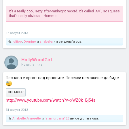
It’s a really cool, sexy after-midnight record. It’s called 'AM', so I guess
that’s really obvious. - Homme
18 август 2013
На
lolitoo
,
Domino
и
anabel-a
им се допаѓа ова.
HollyWoodGirl
Истакнат член
Песнава е врвот над врвовите. Посекси неможеше да биде.
СПОЈЛЕР
http://www.youtube.com/watch?v=xWZCk_Bj54s
31 август 2013
На
Anabelle.Amorette
и
fatamorgana123
им се допаѓа ова.