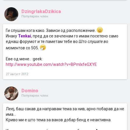
DzingrlakaDzikica
Популарен член
Ги слушам кога како. Зависи од расположение.
Инаку
Tenkai
, пред да се зачленам го имам посетено само
еднаш форумот и те паметам тебе во
Што слушате во
моментов
со 505.
Еве од мене.. :geek:
http://www.youtube.com/watch?v=BPmlxfeGXYE
27 август 2012
Domino
Популарен член
Лееј, баш сакав да направам тема за нив, арно побарав да не
има...
Криво ми е што тема за ваков добар бенд е неактивна.