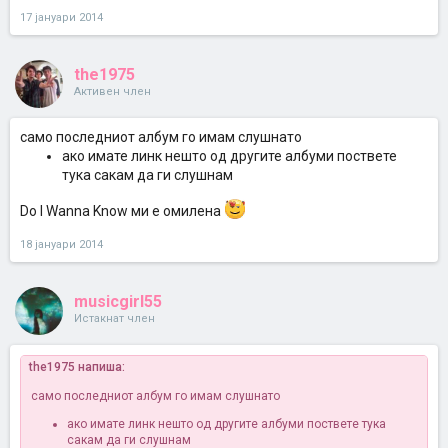
17 јануари 2014
the1975
Активен член
само последниот албум го имам слушнато
ако имате линк нешто од другите албуми поствете
тука сакам да ги слушнам
Do I Wanna Know ми е омилена
18 јануари 2014
musicgirl55
Истакнат член
the1975 напиша:
само последниот албум го имам слушнато
ако имате линк нешто од другите албуми поствете тука
сакам да ги слушнам