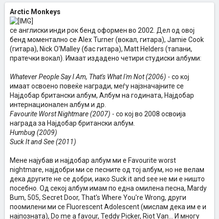
Arctic Monkeys
се англиски инди рок бенд оформен во 2002. Дел од овој
бенд моментално се Alex Turner (вокал, гитара), Jamie Cook
(гитара), Nick O'Malley (бас гитара), Matt Helders (тапани,
пратечки вокал). Имаат издадено четири студиски албуми:
Whatever People Say I Am, That's What I'm Not (2006)
- со кој
имаат освоено повеќе награди, меѓу најзначајните се
Најдобар британски албум, Албум на годината, Најдобар
интернационален албум и др.
Favourite Worst Nightmare (2007)
- со кој во 2008 освоија
награда за Најдобар британски албум.
Humbug (2009)
Suck It and See (2011)
Мене најубав и најдобар албум ми е Favourite worst
nightmare, најдобри ми се песните од тој албум, но не велам
дека другите не се добри, иако Suck it and see не ми е ништо
посебно. Од секој албум имам по една омилена песна, Mardy
Bum, 505, Secret Door, That's Where You're Wrong, други
поомилени ми се Fluorescent Adolescent (мислам дека им е и
најпозната), Do me a favour, Teddy Picker, Riot Van... И многу