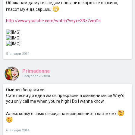
Обожавам да му ги гледам настапите кај што е во живо,
гласот му е да свршиш
http://www.youtube.com/watch?v=yxe33z7vmDs
5 јануари 2014
Primadonna
Популарен член
Омилен бенд ми се.
Сите песни до една им се прекрасни а омилени ми се Why'd
you only call me when you're high i Do i wanna know.
Алекс колку е само секси,а па и совршениот глас..мх мх
6 јануари 2014