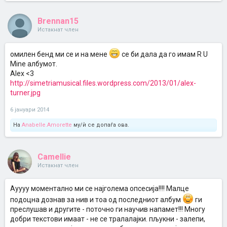
Brennan15
Истакнат член
омилен бенд ми се и на мeнe
се би дaлa дa гo имaм R U
Mine aлбумoт.
Alex <3
http://simetriamusical.files.wordpress.com/2013/01/alex-
turner.jpg
6 јануари 2014
На
Anabelle.Amorette
му/ѝ се допаѓа ова.
Camellie
Истакнат член
Ауууу моментално ми се најголема опсесија!!!! Малце
подоцна дознав за нив и тоа од последниот албум
ги
преслушав и другите - поточно ги научив напамет!!! Многу
добри текстови имаат - не се тралалајки. пљукни - залепи,