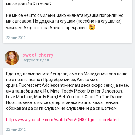
ми се допаѓа R u mine?
Не ми се нешто омилени, иако нивната музика поприлично
ми одговара. Но додека ги слушам (посебно на слушалки)
уживам. Акцентот на Алекс е прекрасен.
22 јуни 2012
sweet-cherry
Форумски идол
Eден од поомилените бендови, ама во Македоничкава наша
не е нешто познат.Предобри ми се, Алекс ми е
срцка.Fluorescent Adolescent мислам дека скоро секој ја знае,
ама па добра им е.R u Mine, Teddy Picker, D is for Dangerous,
Love Machine, Mardy Bum,I Bet You Look Good On The Dance
Floor...повеќето им се супер, и онака ко што кажа Тенкаи,
обожавам да си ги слушам на слушалки и да си шеткам.
http://www.youtube.com/watch?v=VQH8ZTgn ... re=related
22 јуни 2012