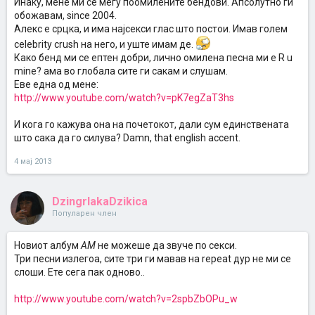
Инаку, мене ми се меѓу поомилените бендови. Апсолутно ги
обожавам, since 2004.
Алекс е срцка, и има најсекси глас што постои. Имав голем
celebrity crush на него, и уште имам де.
Како бенд ми се ептен добри, лично омилена песна ми е R u
mine? ама во глобала сите ги сакам и слушам.
Eве една од мене:
http://www.youtube.com/watch?v=pK7egZaT3hs
И кога го кажува она на почетокот, дали сум единствената
што сака да го силува? Damn, that english accent.
4 мај 2013
DzingrlakaDzikica
Популарен член
Новиот албум
AM
не можеше да звуче по секси.
Три песни излегоа, сите три ги мавав на repeat дур не ми се
слоши. Ете сега пак одново..
http://www.youtube.com/watch?v=2spbZbOPu_w