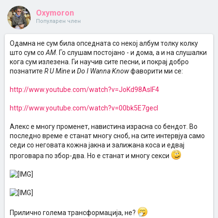
Oxymoron
Популарен член
Одамна не сум била опседната со некој албум толку колку
што сум со
AM
. Го слушам постојано - и дома, а и на слушалки
кога сум излезена. Ги научив сите песни, и покрај добро
познатите
R U Mine
и
Do I Wanna Know
фаворити ми се:
http://www.youtube.com/watch?v=JoKd98AslF4
http://www.youtube.com/watch?v=00bk5E7gecI
Алекс е многу променет, навистина израсна со бендот. Во
последно време е станат многу сноб, на сите интервјуа само
седи со неговата кожна јакна и залижана коса и едвај
проговара по збор-два. Но е станат и многу секси
Прилично голема трансформација, не?