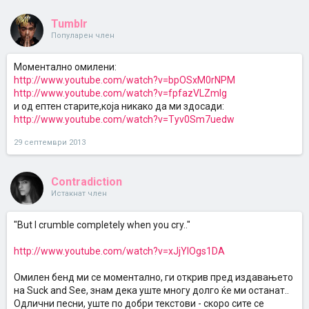
Tumblr
Прилично голема трансформација, не?
Популарен член
Моментално омилени:
http://www.youtube.com/watch?v=bpOSxM0rNPM
http://www.youtube.com/watch?v=fpfazVLZmlg
и од ептен старите,која никако да ми здосади:
http://www.youtube.com/watch?v=Tyv0Sm7uedw
29 септември 2013
Contradiction
Истакнат член
"But I crumble cоmpletely when you cry.."
http://www.youtube.com/watch?v=xJjYIOgs1DA
Омилен бенд ми се моментално, ги открив пред издавањето
на Suck and See, знам дека уште многу долго ќе ми останат..
Одлични песни, уште по добри текстови - скоро сите се