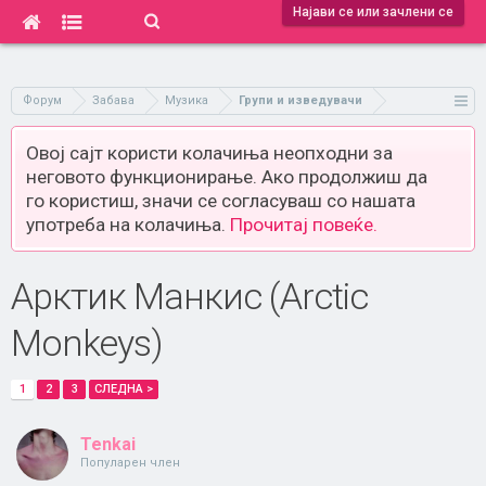
Најави се или зачлени се
Форум
Забава
Музика
Групи и изведувачи
Овој сајт користи колачиња неопходни за
неговото функционирање. Ако продолжиш да
го користиш, значи се согласуваш со нашата
употреба на колачиња.
Прочитај повеќе.
Арктик Манкис (Arctic
Monkeys)
1
2
3
СЛЕДНА >
Tenkai
Популарен член