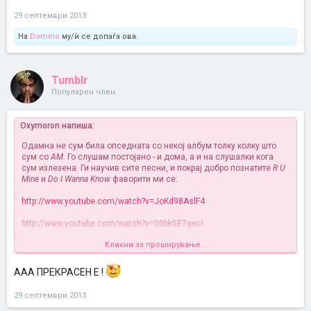
29 септември 2013
На
Domino
му/ѝ се допаѓа ова.
Tumblr
Популарен член
Oxymoron напиша:
Одамна не сум била опседната со некој албум толку колку што
сум со
AM
. Го слушам постојано - и дома, а и на слушалки кога
сум излезена. Ги научив сите песни, и покрај добро познатите
R U
Mine
и
Do I Wanna Know
фаворити ми се:
http://www.youtube.com/watch?v=JoKd98AslF4
http://www.youtube.com/watch?v=00bk5E7gecI
Кликни за проширување...
Алекс е многу променет, навистина израсна со бендот. Во
последно време е станат многу сноб, на сите интервјуа само
седи со неговата кожна јакна и залижана коса и едвај проговара
AAA ПРЕКРАСЕН Е !
по збор-два. Но е станат и многу секси
29 септември 2013