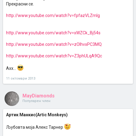
Прекрасни се.
http://www.youtube.com/watch?v=fpfazVLZmlg
http://www.youtube.com/watch?v=xWZCk_Bj54s
http://www.youtube.com/watch?v=zOlhvxPC3MQ
http://www.youtube.com/watch?v=Z3phULqA9Qc
Ахх...
11 октомври 2013
MayDiamonds
Популарен член
Aртик Манкис(Artic Monkeys)
Љубовта моја Алекс Тарнер