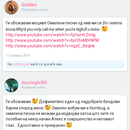
Golden
Популарен член
Ги обожавам моциве.Омилени песни од нив ми се
Do i wanna
know,Why'd you only call me when you're high,R u mine.
http://www.youtube.com/watch?v=fpfazVLZmlg
http://www.youtube.com/watch?v=bpOSxM0rNPM
http://www.youtube.com/watch?v=ngzC_8zqInk
11 јануари 2014
На
nightingale
му/ѝ се допаѓа ова.
musicgirl55
Истакнат член
Ги обожавам
Дефинитвно еден од најдобрите бендови
барем според мене
Омилен албум ми е Humbug, а
омилена песна не можам да издвојам затоа што сите се
посебни на некој начин.Алекс е совршенство и неговиот
глас... Едноставно е прекрасен