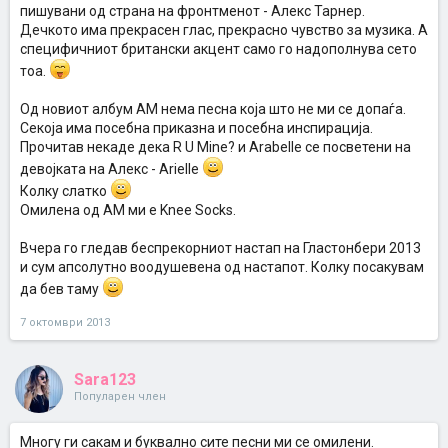
пишувани од страна на фронтменот - Алекс Тарнер.
Дечкото има прекрасен глас, прекрасно чувство за музика. А
специфичниот британски акцент само го надополнува сето
тоа.
Од новиот албум АМ нема песна која што не ми се допаѓа.
Секоја има посебна приказна и посебна инспирација.
Прочитав некаде дека R U Mine? и Arabelle се посветени на
девојката на Алекс - Arielle
Колку слатко
Омилена од АМ ми е Knee Socks.
Вчера го гледав беспрекорниот настап на Гластонбери 2013
и сум апсолутно воодушевена од настапот. Колку посакувам
да бев таму
7 октомври 2013
Sara123
Популарен член
Многу ги сакам и буквално сите песни ми се омилени.