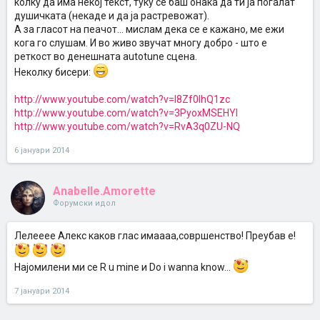
колку да има некој текст, туку се баш онака да ти ја погалат
душичката (некаде и да ја растревожат).
А за гласот на пеачот... мислам дека се е кажано, ме ежи
кога го слушам. И во живо звучат многу добро - што е
реткост во денешната autotune сцена.
Неколку бисери:
http://www.youtube.com/watch?v=l8Zf0IhQ1zc
http://www.youtube.com/watch?v=3PyoxMSEHYI
http://www.youtube.com/watch?v=RvA3q0ZU-NQ
6 јануари 2014
Anabelle.Amorette
Форумски идол
Лелееее Алекс каков глас имаааа,совршенство! Преубав е!
Најомилени ми се R u mine и Do i wanna know...
7 јануари 2014