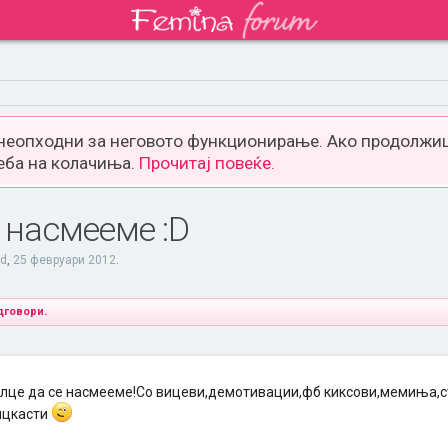
 неопходни за неговото функционирање. Ако продолжиш
еба на колачиња.
Прочитај повеќе.
е насмееме :D
ud
,
25 февруари 2012
.
дговори.
алце да се насмееме!Со вицеви,демотивации,фб киксови,мемиња,
вицкасти