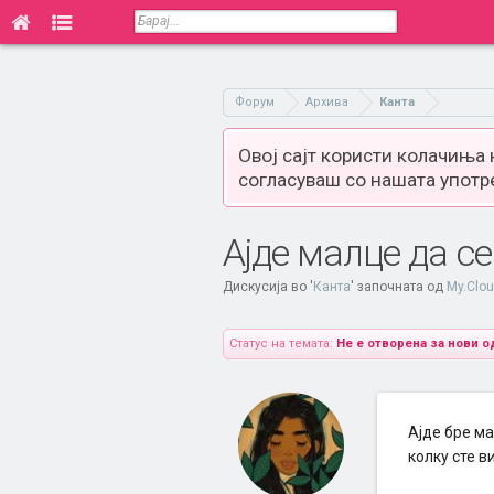
Форум
Архива
Канта
Овој сајт користи колачиња
согласуваш со нашата употр
Ајде малце да с
Дискусија во '
Канта
' започната од
My.Clo
Статус на темата:
Не е отворена за нови о
Ајде бре м
колку сте 