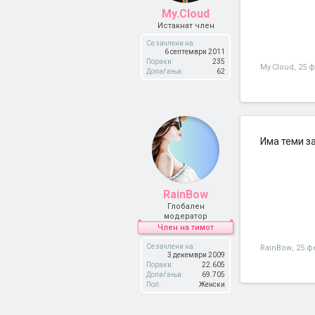
My.Cloud
Истакнат член
Се зачлени на:
6 септември 2011
Пораки:
235
My.Cloud
,
25 
Допаѓања:
62
Има теми за
RainBow
Глобален
модератор
Член на тимот
Се зачлени на:
RainBow
,
25 ф
3 декември 2009
Пораки:
22.605
Допаѓања:
69.705
Пол:
Женски