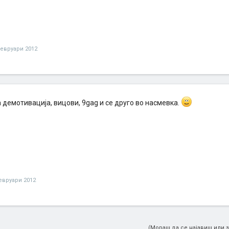
февруари 2012
 демотивација, вицови, 9gag и се друго во насмевка.
евруари 2012
(Мораш да се најавиш или з