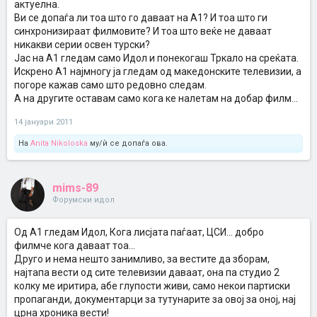
актуелна.
Ви се допаѓа ли тоа што го даваат на А1? И тоа што ги
синхронизираат филмовите? И тоа што веќе не даваат
никакви серии освен турски?
Јас на А1 гледам само Идол и понекогаш Тркало на среќата.
Искрено А1 најмногу ја гледам од македонските телевизии, а
погоре кажав само што редовно следам.
А на другите оставам само кога ке налетам на добар филм...
14 јануари 2011
На
Anita Nikoloska
му/ѝ се допаѓа ова.
mims-89
Форумски идол
Од А1 гледам Идол, Кога лисјата паѓаат, ЦСИ... добро
филмче кога даваат тоа...
Друго и нема нешто занимливо, за вестите да зборам,
најтапа вести од сите телевизии даваат, она па студио 2
колку ме иритира, абе глупости живи, само некои партиски
пропаганди, документарци за тутунарите за овој за оној, нај
црна хроника вести!