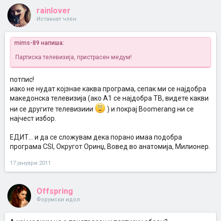
rainlover
Истакнат член
mims-89 напиша:
Партиска телевизија, пристрасен медум!
потпис!
иако не нудат којзнае каква програма, сепак ми се најдобра
македонска телевизија (ако А1 се најдобра ТВ, видете какви
ни се другите телевизиии
) и покрaј Boomerang ни се
најчест избор.
ЕДИТ... и да се сложувам дека порано имаа подобра
програма CSI, Округот Оринџ, Вовед во анатомија, Милионер.
17 јануари 2011
Offspring
Форумски идол