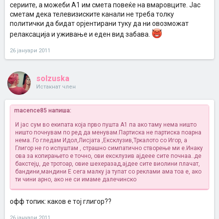
сериите, а можеби А1 им смета повеќе на вмаровците. Јас
сметам дека телевизиските канали не треба толку
политички да бидат орјентирани туку да ни овозможат
релаксација и уживање и еден вид забава.
26 јануари 2011
solzuska
Истакнат член
macence85 напиша:
И јас сум во екипата која прво пушта А1 па ако таму нема ништо
ништо почнувам по ред да менувам.Партиска не партиска поарна
нема..Го гледам Идол,Лисјата
,Ексклузив,Тркалото со Игор, а
Глигор не го испуштам
, страшно симпатично створење ми е.Инаку
ова за копирањето е точно, ови ексклузив ајдеее сите почнаа..де
бакстејџ, де тротоар, овие шехеразад,ајдее сите виолини плачат,
бандини,мандини
Е сега малку ја тупат со реклами ама тоа е, ако
ти чини арно, ако не си имаме далечинско
офф топик: каков е тој глигор??
26 јануари 2011