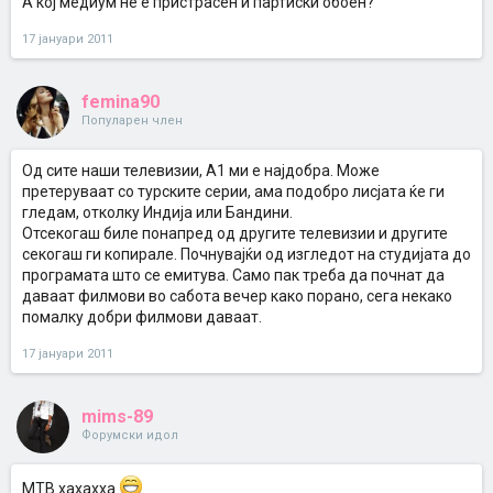
А кој медиум не е пристрасен и партиски обоен?
17 јануари 2011
femina90
Популарен член
Од сите наши телевизии, А1 ми е најдобра. Може
претеруваат со турските серии, ама подобро лисјата ќе ги
гледам, отколку Индија или Бандини.
Отсекогаш биле понапред од другите телевизии и другите
секогаш ги копирале. Почнувајќи од изгледот на студијата до
програмата што се емитува. Само пак треба да почнат да
даваат филмови во сабота вечер како порано, сега некако
помалку добри филмови даваат.
17 јануари 2011
mims-89
Форумски идол
МТВ хахахха