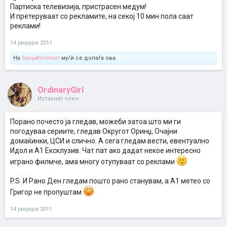
Партиска телевизија, пристрасен медум!
И претеруваат со рекламите, на секој 10 мин пола саат
реклами!
14 јануари 2011
На
SanjaKirchner
му/ѝ се допаѓа ова.
OrdinaryGirl
Истакнат член
Порано почесто ја гледав, можеби затоа што ми ги
погодуваа сериите, гледав Округот Оринџ, Очајни
домаќинки, ЦСИ и слично. А сега гледам вести, евентуално
Идол и А1 Ексклузив. Чат пат ако дадат некое интересно
играно филмче, ама многу отупуваат со реклами
P.S. И Рано Ден гледам пошто рано станувам, а А1 метео со
Григор не пропуштам
14 јануари 2011