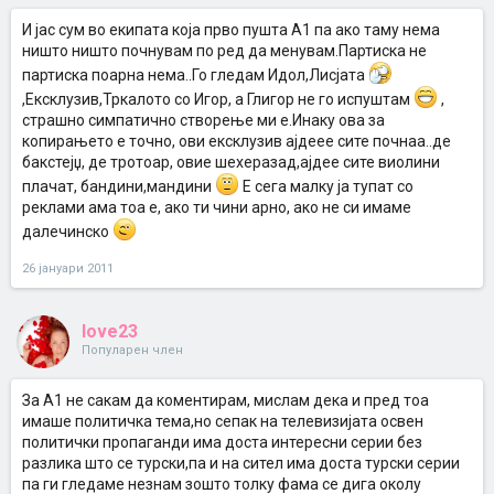
И јас сум во екипата која прво пушта А1 па ако таму нема
ништо ништо почнувам по ред да менувам.Партиска не
партиска поарна нема..Го гледам Идол,Лисјата
,Ексклузив,Тркалото со Игор, а Глигор не го испуштам
,
страшно симпатично створење ми е.Инаку ова за
копирањето е точно, ови ексклузив ајдеее сите почнаа..де
бакстејџ, де тротоар, овие шехеразад,ајдее сите виолини
плачат, бандини,мандини
Е сега малку ја тупат со
реклами ама тоа е, ако ти чини арно, ако не си имаме
далечинско
26 јануари 2011
love23
Популарен член
За А1 не сакам да коментирам, мислам дека и пред тоа
имаше политичка тема,но сепак на телевизијата освен
политички пропаганди има доста интересни серии без
разлика што се турски,па и на сител има доста турски серии
па ги гледаме незнам зошто толку фама се дига околу