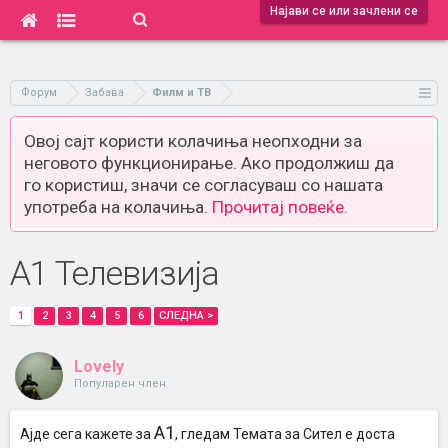
Најави се или зачлени се
Форум
Забава
Филм и ТВ
Овој сајт користи колачиња неопходни за
неговото функционирање. Ако продолжиш да
го користиш, значи се согласуваш со нашата
употреба на колачиња.
Прочитај повеќе.
А1 Телевизија
1
2
3
4
5
6
СЛЕДНА >
Lovely
Популарен член
А1
Ајде сега кажете за
, гледам Темата за Сител е доста