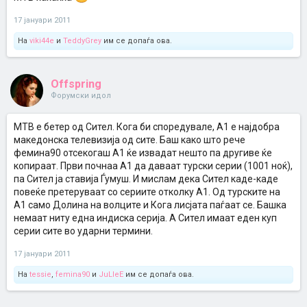
17 јануари 2011
На
viki44e
и
TeddyGrey
им се допаѓа ова.
Offspring
Форумски идол
МТВ е бетер од Сител. Кога би споредувале, А1 е најдобра
македонска телевизија од сите. Баш како што рече
фемина90 отсекогаш А1 ќе извадат нешто па другиве ќе
копираат. Први почнаа А1 да даваат турски серии (1001 ноќ),
па Сител ја ставија Ѓумуш. И мислам дека Сител каде-каде
повеќе претеруваат со сериите отколку А1. Од турските на
А1 само Долина на волците и Кога лисјата паѓаат се. Башка
немаат ниту една индиска серија. А Сител имаат еден куп
серии сите во ударни термини.
17 јануари 2011
На
tessie
,
femina90
и
JuLleE
им се допаѓа ова.