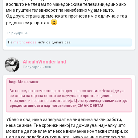
воопшто не гледам по македонскиве телевизии,едино ако
ми е пуштен телевизорот па неизбежно чујам нешто.
Од друга страна временската прогноза им е одлична,е таа
редовно си ја пратам
17 јануари 2011
На
martincencee
му/ѝ се допаѓа ова.
AlicaInWonderland
Популарен член
baguf4e напиша:
Во последно време стварно ја претераа со вестите.Нека ајде да
се стави на страна се што се случува во држата и целиот
хаос,линч и прават на самата земја.
Црна хроника,песимизам до
срж,негативности над негативности,СМАК СВЕТА!
Убаво е ова, нека излегуваат на виделина вакви работи,
нека се знае. Тие хроники некој ги доживува, најмалку што
можат е да привлечат некое внимание кон такви ставри, со
цел да се подобри ситуацијата....иако не ни е интересно за