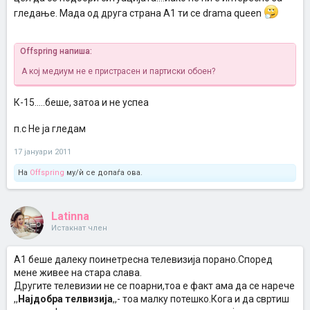
гледање. Мада од друга страна А1 ти се drama queen
Offspring напиша:
А кој медиум не е пристрасен и партиски обоен?
К-15.....беше, затоа и не успеа
п.с Не ја гледам
17 јануари 2011
На
Offspring
му/ѝ се допаѓа ова.
Latinna
Истакнат член
А1 беше далеку поинетресна телевизија порано.Според
мене живее на стара слава.
Другите телевизии не се поарни,тоа е факт ама да се нарече
,,
Најдобра телвизија
,,- тоа малку потешко.Кога и да свртиш