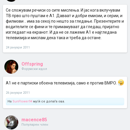
Се сложувам речиси со сите мислења. И јас кога вклучувам
ТВ прво што пуштам е А1. Даваат и добри емисии, и серии, и
филмови .. има за секој по нешто за гледање. Презентерите и
водителите се фини и те примамуваат да гледаш, пријатно
изгледаат на екранот. И да не се лажеме А1 е најгледана
телевизија и мислам дека така и треба да остане.
24 јануари 2011
Offspring
Форумски идол
А1 не е партиски обоена телевизија, само е против ВМРО.
26 јануари 2011
На
SunFlower94
му/ѝ се допаѓа ова.
macence85
Популарен член