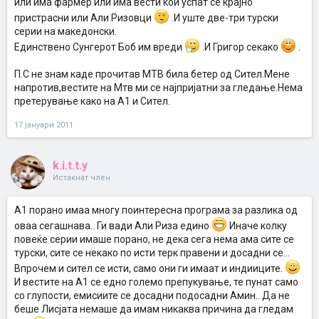
или има фармер или има вести кои успат се крајно
пристрасни или Али Ризовци
.И уште две-три турски
серии на македонски.
Единствено Сунгерот Боб им вреди
.И Григор секако
.
П.С не знам каде прочитав МТВ била бетер од Сител.Мене
напротив,вестите на Мтв ми се најпријатни за гледање.Нема
претерување како на А1 и Сител.
17 јануари 2011
k.i.t.t.y
Истакнат член
А1 порано имаа многу поинтересна програма за разлика од
оваа сегашнава.. Ги вади Али Риза едино
Иначе колку
повеќе серии имаше порано, не дека сега нема ама сите се
турски, сите се некако по исти терк правени и досадни се...
Впрочем и сител се исти, само они ги имаат и индииците.
И вестите на А1 се едно големо препукување, те пунат само
со глупости, емисиите се досадни подосадни Амин.. Да не
беше Лисјата немаше да имам никаква причина да гледам