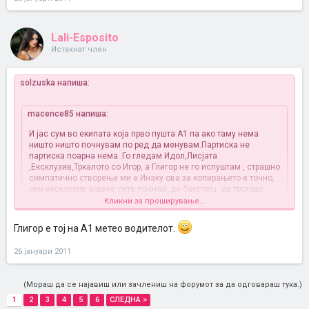
Lali-Esposito
Истакнат член
solzuska напиша:
macence85 напиша:
И јас сум во екипата која прво пушта А1 па ако таму нема
ништо ништо почнувам по ред да менувам.Партиска не
партиска поарна нема..Го гледам Идол,Лисјата
,Ексклузив,Тркалото со Игор, а Глигор не го испуштам
, страшно
симпатично створење ми е.Инаку ова за копирањето е точно,
ови ексклузив ајдеее сите почнаа..де бакстејџ, де тротоар,
овие шехеразад,ајдее сите виолини плачат, бандини,мандини
Кликни за проширување...
Е сега малку ја тупат со реклами ама тоа е, ако ти чини арно,
ако не си имаме далечинско
Глигор е тој на А1 метео водителот.
офф топик: каков е тој глигор??
26 јануари 2011
(Мораш да се најавиш или зачлениш на форумот за да одговараш тука.)
1
2
3
4
5
6
СЛЕДНА >