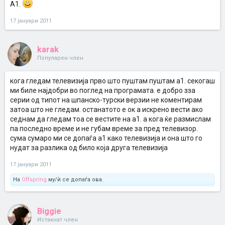
А1.
17 јануари 2011
karak
Популарен член
кога гледам телевизија прво што пуштам пуштам а1. секогаш
ми биле најдобри во поглед на програмата. е добро зза
серии од типот на шпанско-турски верзии не коментирам
затоа што не гледам. останатото е ок а искрено вести ако
седнам да гледам тоа се вестите на а1. а кога ќе размислам
па последно време и не губам време за пред телевизор.
сума сумаро ми се допаѓа а1 како телевизија и она што го
нудат за разлика од било која друга телевизија
17 јануари 2011
На
Offspring
му/ѝ се допаѓа ова.
Biggie
Истакнат член