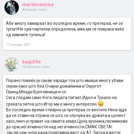
martincencee
Истакнат член
Абе многу замараат во последно време, го претераа, не се
трпат!Не сум партиски определeна, ама ми се поврака веќе
од нивните тупења!
17 јануари 2011
baguf4e
Популарен член
Порано повеќе ја сакав заради тоа што имаше многу убави
серии како што беа Очајни домаќинки и Округот
Оринџ,Млади Бунтовници и сл.
Сега гледам само Кога лисјата паѓаат,Идол и Тркало на
среќата затоа што Игор ми е многу интересен
Во последно време стварно ја претераа со вестите.Нека ајде
да се стави на страна се што се случува во држата и целиот
хаос,линч и прават на самата земја.Црна хроника,песимизам
до срж,негативности над негативности,СМАК СВЕТА!
Јас не сум чула една позитивна вест од А1. Затоа и вести