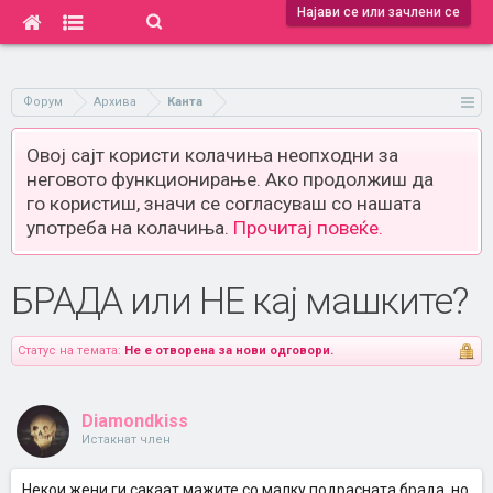
Најави се или зачлени се
Форум
Архива
Канта
Овој сајт користи колачиња неопходни за
неговото функционирање. Ако продолжиш да
го користиш, значи се согласуваш со нашата
употреба на колачиња.
Прочитај повеќе.
БРАДА или НЕ кај машките?
Статус на темата:
Не е отворена за нови одговори.
Diamondkiss
Истакнат член
Некои жени ги сакаат мажите со малку подрасната брада, но