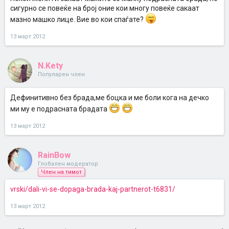
сигурно се повеќе на број оние кои многу повеќе сакаат
мазно машко лице. Вие во кои спаѓате?
13 март 2012
N.Kety
Популарен член
Дефинитивно без брада,ме боцка и ме боли кога на дечко
ми му е подрасната брадата
13 март 2012
RainBow
Глобален модератор
Член на тимот
vrski/dali-vi-se-dopaga-brada-kaj-partnerot-t6831/
13 март 2012