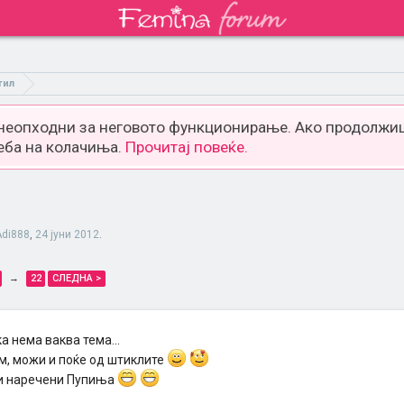
тил
 неопходни за неговото функционирање. Ако продолжиш
еба на колачиња.
Прочитај повеќе.
Adi888
,
24 јуни 2012
.
→
22
СЛЕДНА >
 нема ваква тема...
м, можи и поќе од штиклите
и наречени Пупиња