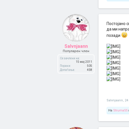
Постојано с
да ми напра
позади
SaIvnjaann
Популарен член
Се зачлени на:
15 мај 2011
Пораки:
505
Допаѓања:
458
SaIvnjaann
,
24
На
Struma55