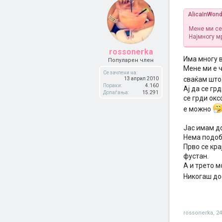
AlicaInWond
Мене ми се 
Најмногу м
rossonerka
Има многу 
Популарен член
Мене ми е ч
Се зачлени на:
сваќам што 
13 април 2010
Пораки:
4.160
Ај да се гр
Допаѓања:
15.291
се грди окс
е можно
Јас имам д
Нема подобр
Прво се кра
фустан.
А и трето м
Никогаш до
rossonerka
,
24