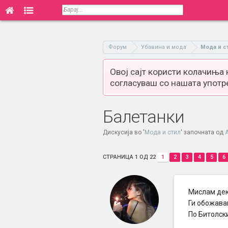
Форум
Убавина и мода
Мода и с
Овој сајт користи колачиња
согласуваш со нашата употр
Балетанки
Дискусија во '
Мода и стил
' започната од
СТРАНИЦА 1 ОД 22
1
2
3
4
5
6
Мислам дека
Ги обожава
По Битолск