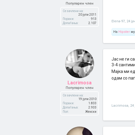
Популарен член
Се зачлени на:
20 јули 2011
Пораки:
913
Elena-97
,
24 ју
Допаѓања:
2.107
На
Hipster
му
Јас не ги с
3-4 сантими
Мајка ми ед
одам со па
Lacrimosa
Популарен член
Се зачлени на:
19 јули 2010
Пораки:
1.833
Lacrimosa
,
24 
Допаѓања:
2.933
Пол:
Женски