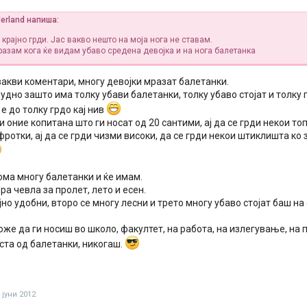
erland напиша:
крајно грди. Јас вакво нешто на моја нога не ставам.
разам кога ќе видам убаво средена девојка и на нога балетанка
вакви коментари, многу девојки мразат балетанки.
удно зашто има толку убави балетанки, толку убаво стојат и толку
е до толку грдо кај нив
ди оние копитана што ги носат од 20 сантими, ај да се грди некои топ
фротки, ај да се грди чизми високи, да се грди некои штиклишта ко 
ома многу балетанки и ќе имам.
а чевла за пролет, лето и есен.
јно удобни, второ се многу лесни и трето многу убаво стојат баш н
оже да ги носиш во школо, факултет, на работа, на излегување, на 
ста од балетанки, никогаш.
 јуни 2012