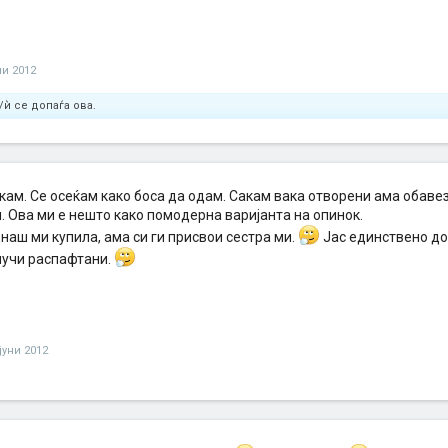
ни 2012
/ѝ се допаѓа ова.
акам. Се осеќам како боса да одам. Сакам вака отворени ама обавез
. Ова ми е нешто како помодерна варијанта на опинок.
наш ми купила, ама си ги присвои сестра ми.
Јас единствено до
пучи распафтани.
јуни 2012