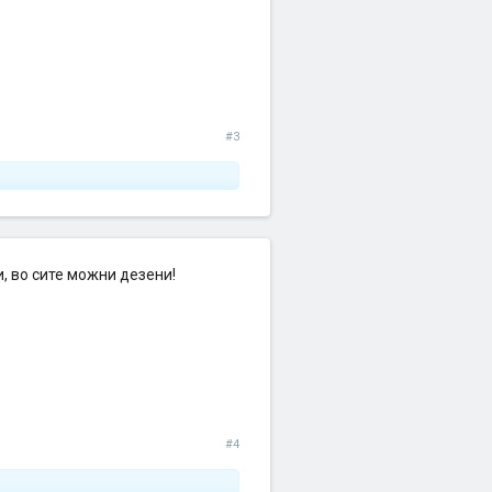
#3
, во сите можни дезени!
#4