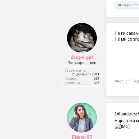
На
angelche
Не ги сакам
Не ми се зг
Angel.girl
Популарен член
Се зачлени на:
25 декември 2011
Пораки:
669
Angel.girl
,
24 
Допаѓања:
667
Обожавам б
Најслатки 
Elena-97