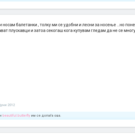
и носам балетанки , толку ми се удобни и лесни за носење ...но по
ват плускавци и затоа секогаш кога купувам гледам да не се многу
 јуни 2012
и
beautiful.butterfly
им се допаѓа ова.