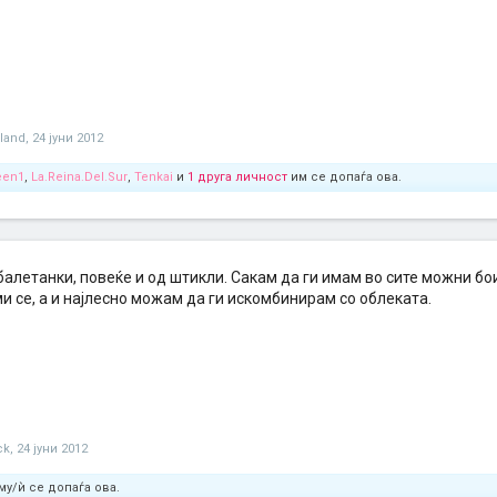
land
,
24 јуни 2012
een1
,
La.Reina.Del.Sur
,
Tenkai
и
1 друга личност
им се допаѓа ова.
летанки, повеќе и од штикли. Сакам да ги имам во сите можни бои
и се, а и најлесно можам да ги искомбинирам со облеката.
ck
,
24 јуни 2012
му/ѝ се допаѓа ова.