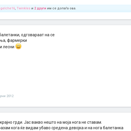
ngelche16
,
Twinkles
и
2 други
им се допаѓа ова.
алетанки, одговараат на се
кња, фармерки
 и лесни
јуни 2012
крајно грди. Јас вакво нешто на моја нога не ставам.
азам кога ќе видам убаво средена девојка и на нога балетанка