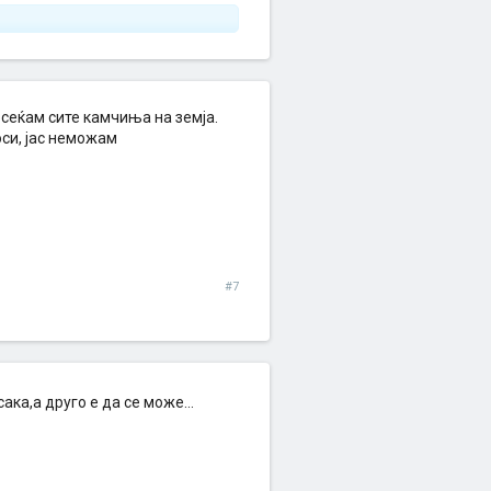
 осеќам сите камчиња на земја.
оси, јас неможам
#7
ака,а друго е да се може...