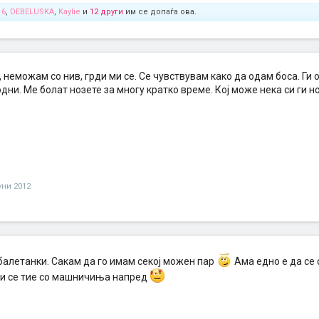
16
,
DEBELUSKA
,
Kaylie
и
12 други
им се допаѓа ова.
, неможам со нив, грди ми се. Се чувствувам како да одам боса. Ги
одни. Ме болат нозете за многу кратко време. Кој може нека си ги н
јуни 2012
алетанки. Сакам да го имам секој можен пар
Ама едно е да се с
ми се тие со машничиња напред