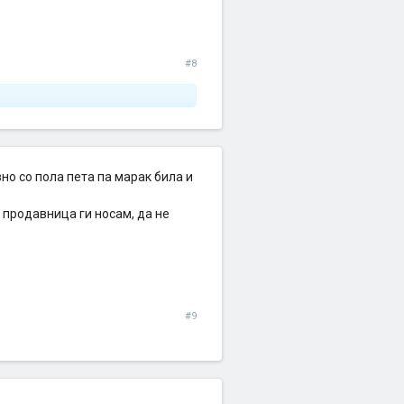
#8
но со пола пета па марак била и
 продавница ги носам, да не
#9