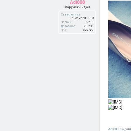
Adi888
Форумски идол
Се зачлени на:
22 ноември 2010
Пораки:
6.213
Допаѓања:
23.281
Пол:
Женски
Adi888
,
24 јун