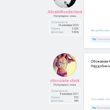
AlicaInWonderland
Популарен член
Се зачлени на:
26 ноември 2010
Пораки:
3.624
AlicaInWonder
Допаѓања:
9.806
На
DramaQu
Обожавам ба
Најудобни м
chocolate.chick
Популарен член
Се зачлени на:
9 ноември 2011
Пораки:
922
chocolate.chi
Допаѓања:
644
На
Struma55