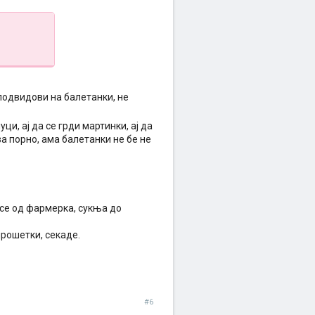
 подвидови на балетанки, не
уци, ај да се грди мартинки, ај да
за порно, ама балетанки не бе не
а се од фармерка, сукња до
прошетки, секаде.
#6