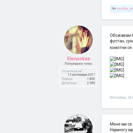
На
sesilija
,
a
Обожавам б
фустан, су
комотни се
Elenuskaa
Популарен член
Се зачлени на:
11 септември 2011
Пораки:
1.865
Допаѓања:
2.039
Elenuskaa
,
24 
Мене ми се 
Најмногу мр