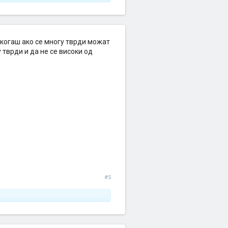
некогаш ако се многу тврди можат
 тврди и да не се високи од
#5