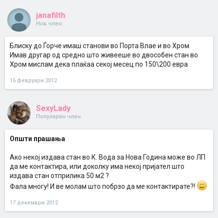
janafilth
Нов член
Блиску до Ѓорче имаш станови во Порта Влае и во Хром.
Имав другар од средно што живееше во двособен стан во
Хром мислам дека плаќаа секој месец по 150\200 евра
15 февруари 2012
SexyLady
Популарен член
Општи прашања
Ако некој издава стан во К. Вода за Нова Година може во ЛП
да ме контактира, или доколку има некој пријател што
издава стан отприлика 50 м2 ?
Фала многу! И ве молам што побрзо да ме контактирате?!
17 декември 2012