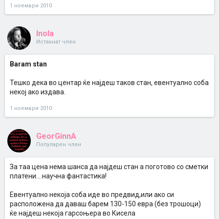
1 ноември 2010
Inola
Истакнат член
Baram stan
Тешко дека во центар ќе најдеш таков стан, евентуално соба
некој ако издава.
1 ноември 2010
GeorGinnA
Популарен член
За таа цена нема шанса да најдеш стан а поготово со сметки
платени....научна фантастика!
Евентуално некоја соба иде во предвид,или ако си
расположена да даваш барем 130-150 евра (без трошоци)
ќе најдеш некоја гарсоњера во Кисела