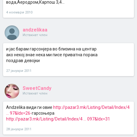
вода,Аеродром,Карпош 3,4...
4 ноември 2010
andzelikaa
Истакнат член
и јас барам гарсонјера во близина на центар
ако некој знае нека ми писе приватна порака
поздрав девојки
27 јануари 2011
SweetCandy
Истакнат член
Andzelika види ги овие
http://pazar3.mk/Listing/Detail/Index/4
... 97&Idx=26-
гарсоњера
http://pazar3.mk/Listing/Detail/Index/4 ... 097&Idx=31
28 јануари 2011