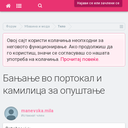
Најави се или зачлени се
Форум
Убавина и мода
Тело
Овој сајт користи колачиња неопходни за
неговото функционирање. Ако продолжиш да
го користиш, значи се согласуваш со нашата
употреба на колачиња.
Прочитај повеќе.
Бањање во портокал и
камилица за опуштање
manevska.mila
Истакнат член