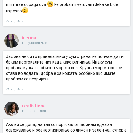
mn mi se dopaga ova
ke probam i veruvam deka ke bide
uspesno
27 мај 2010
irenna
Популарен член
Јас ова не би го правела, многу сум стрвна, ќе почнам да ги
бркам портокалите низ када како рипчиња. Инаку сум
пробала купка со обична морска сол. Крупна морска сол се
става во водата , добра е за кожата, особено ако имате
проблем со псоријаза.
28 мај 2010
realisticna
Истакнат член
Ако ви се допадна таа со портокалот јас знам една за
освежување и реенергизирање со лимон и зелен чај. супер е