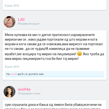
8 јуни 2010
Lilit
Форумски идол
Мене купкава ќе ми го дигне притисокот,најомразените
мириси ми се...иако јадам портокали од што морам и кога
морам и кога сакам да се освежам,ама мирисот на портокал
не го сакам...да се чудиш!А камилица да не правиме
муабет,ме асоцира тој мирис на лицемерие!
Ако треба да
има мирис лицемерието,тоа би бил тој мирис!
8 јуни 2010
На
ocila
му/ѝ се допаѓа ова.
wolf4e
Популарен член
сум слушнала дека и бања од лимон била убава,исечени на