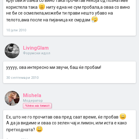
кругови.и бања со вино така прочитав некоја од познативе
користела така
ниту една не сум пробала,а оваа со вино
не би се осмелила,можеби ти прави нешто убаво на
телото,ама после на пијаница ке смрдам
10 јули 2010
LivingGlam
Форумски идол
ууууу, ова интересно ми звучи, баш ќе пробам!
30 септември 2010
Mishela
Модератор
Член на тимот
Ех, што не го прочитав ова пред саат време, ќе пробав
А да ја видиме и оваа со зелен чај и лимон, или иста е како
претходната?