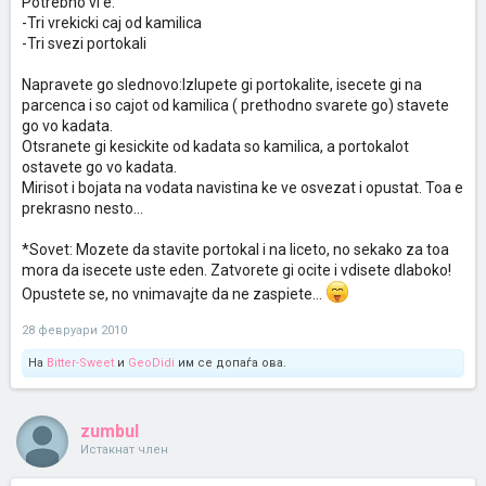
Potrebno vi e:
-Tri vrekicki caj od kamilica
-Tri svezi portokali
Napravete go slednovo:Izlupete gi portokalite, isecete gi na
parcenca i so cajot od kamilica ( prethodno svarete go) stavete
go vo kadata.
Otsranete gi kesickite od kadata so kamilica, a portokalot
ostavete go vo kadata.
Mirisot i bojata na vodata navistina ke ve osvezat i opustat. Toa e
prekrasno nesto...
*Sovet: Mozete da stavite portokal i na liceto, no sekako za toa
mora da isecete uste eden. Zatvorete gi ocite i vdisete dlaboko!
Opustete se, no vnimavajte da ne zaspiete...
28 февруари 2010
На
Bitter-Sweet
и
GeoDidi
им се допаѓа ова.
zumbul
Истакнат член