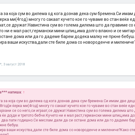
а за која сум во дилема од кога дознав дека сум бремена.Си имам 
ерка ми(4год) многу го сакаат кучето кое го чуваме во стан веќе е
аат,се дружат.Навистина сум во голема дилема што да правиме со н
то ни е мал раст,германски мини шпиц,има долго влакно и се мита
 остане дома или да го дадеме барем додека малку не пркне бебуш.
ира ваши искуства,дали сте биле дома со новороденче и миленич
*
,
3 август 2018
na*** напиша:
↑
та за која сум во дилема од кога дознав дека сум бремена.Си имам две деца
8год)и ќерка ми(4год) многу го сакаат кучето кое го чуваме во стан веќе ед
врзани се со него,си играат,се дружат.Навистина сум во голема дилема што
а ќе дојде и третото бебче.Кучето ни е мал раст,германски мини шпиц,има д
и два пати годишно.Се мислам дали да си остане дома или да го дадеме ба
ркне бебуш.
ира ваши искуства,дали сте биле дома со новороденче и милениче?Како ст
рале?