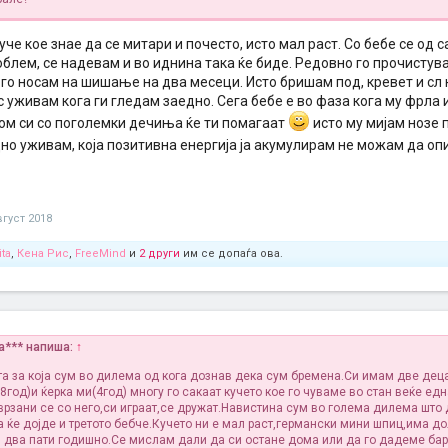
уче кое знае да се митари и почесто, исто мал раст. Со бебе се од с
облем, се надевам и во иднина така ќе биде. Редовно го прочисту
 го носам на шишање на два месеци. Исто бришам под, кревет и сл 
с уживам кога ги гледам заедно. Сега бебе е во фаза кога му фрла и
м си со поголемки дечиња ќе ти помагаат
исто му мијам нозе 
но уживам, која позитивна енергија ја акумулирам не можам да о
вгуст 2018
ta
,
Кена Рис
,
FreeMind
и
2 други
им се допаѓа ова.
na*** напиша:
↑
та за која сум во дилема од кога дознав дека сум бремена.Си имам две деца
8год)и ќерка ми(4год) многу го сакаат кучето кое го чуваме во стан веќе ед
врзани се со него,си играат,се дружат.Навистина сум во голема дилема што
а ќе дојде и третото бебче.Кучето ни е мал раст,германски мини шпиц,има д
и два пати годишно.Се мислам дали да си остане дома или да го дадеме ба