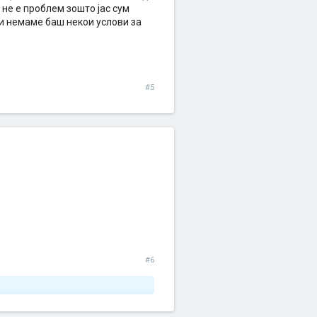
 не е проблем зошто јас сум
 и немаме баш некои услови за
#5
#6