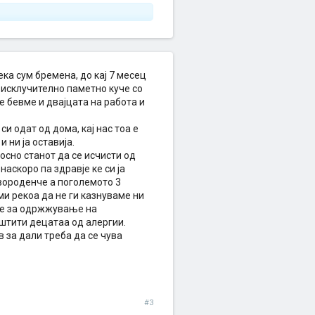
ека сум бремена, до кај 7 месец
 исклучително паметно куче со
ке бевме и двајцата на работа и
и одат од дома, кај нас тоа е
 ни ја оставија.
осно станот да се исчисти од
аскоро па здравје ке си ја
вороденче а поголемото 3
 ми рекоа да не ги казнуваме ни
ме за одржжување на
 штити децатаа од алергии.
 за дали треба да се чува
#3