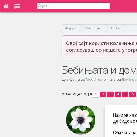
Форум
Семејство
Бебе
Овој сајт користи колачиња
согласуваш со нашата употр
Бебињата и до
Дискусија во '
Бебе
' започната од
flowerga
СТРАНИЦА 1 ОД 8
1
2
3
4
5
6
Наидов на 
да биде во 
Сум читала 