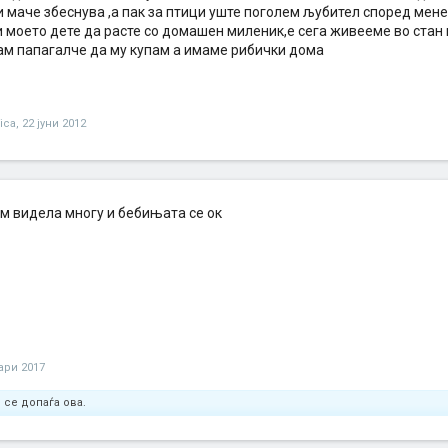
 маче збеснува ,а пак за птици уште поголем љубител според мене
и моето дете да расте со домашен миленик,е сега живееме во стан
ам папагалче да му купам а имаме рибички дома
ica
,
22 јуни 2012
ум видела многу и бебињата се ок
уари 2017
 се допаѓа ова.