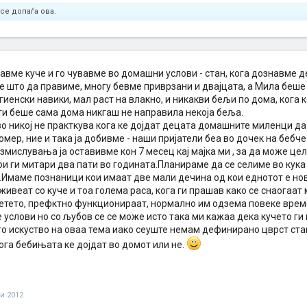
се допаѓа ова.
авме куче и го чувавме во домашни услови - стан, кога дознавме д
е што да правиме, многу бевме приврзани и двајцата, а Мила беше
гиенски навики, мал раст на влакно, и никакви бељи по дома, кога 
ати беше сама дома никгаш не направила некоја беља.
о никој не практкува кога ке дојдат децата домашните миленци да с
омер, ние и така ја добивме - наши пријатели беа во дочек на бебче и
змислувања ја оставивме кон 7 месец кај мајка ми , за да може цел
и ги митари два пати во годината.Планираме да се селиме во кука н
.Имаме познаници кои имаат две мали дечина од кои еднотот е но
живеат со куче и тоа голема раса, кога ги прашав како се снаогаат
детето, префктно функционираат, нормално им одзема повеке вре
 услови но со љубов се се може исто така ми кажаа дека кучето ги
о искуство на оваа тема иако сеуште немам дефинирано цврст став
ога бебињата ке дојдат во домот или не.
ни 2012