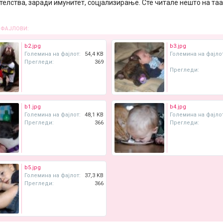
телства, заради имунитет, соцјализирање. Сте читале нешто на та
 ФАЈЛОВИ:
b2.jpg
b3.jpg
Големина на фајлот:
54,4 KB
Големина на фајло
Прегледи:
369
Прегледи:
b1.jpg
b4.jpg
Големина на фајлот:
48,1 KB
Големина на фајло
Прегледи:
366
Прегледи:
b5.jpg
Големина на фајлот:
37,3 KB
Прегледи:
366