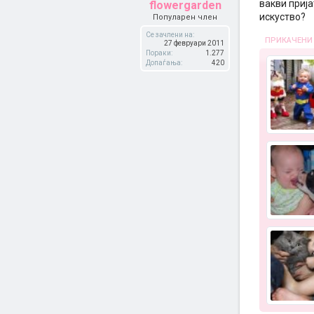
вакви прија
flowergarden
искуство?
Популарен член
Се зачлени на:
ПРИКАЧЕНИ
27 февруари 2011
Пораки:
1.277
Допаѓања:
420