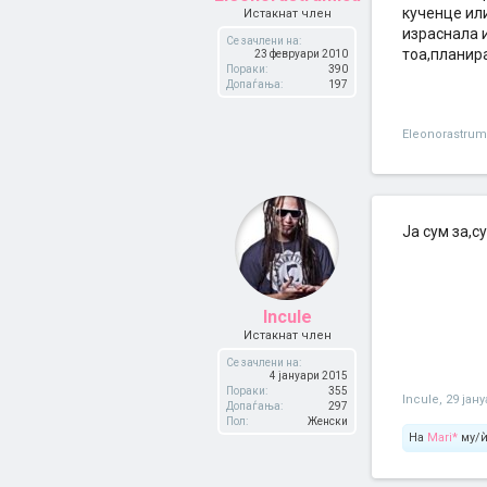
кученце или
Истакнат член
израснала 
Се зачлени на:
тоа,планир
23 февруари 2010
Пораки:
390
Допаѓања:
197
Eleonorastrum
Ја сум за,с
Incule
Истакнат член
Се зачлени на:
4 јануари 2015
Пораки:
355
Incule
,
29 јан
Допаѓања:
297
Пол:
Женски
На
Mari*
му/ѝ