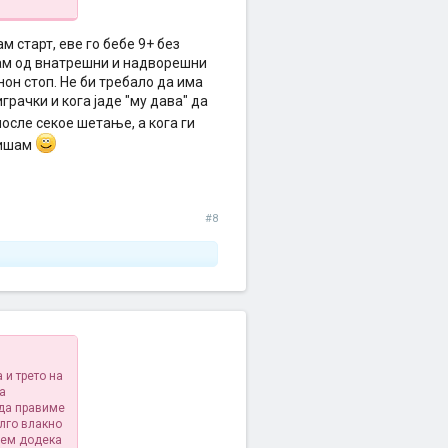
ам старт, еве го бебе 9+ без
вам од внатрешни и надворешни
нон стоп. Не би требало да има
грачки и кога јаде "му дава" да
после секое шетање, а кога ги
пишам
#8
 и трето на
на
 да правиме
олго влакно
рем додека