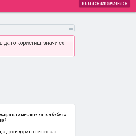
Најави се или зачлени се
 да го користиш, значи се
есира што мислите за тоа бебето
ива?
, а други дури поттикнуваат