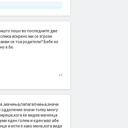
 ништо лошо во последните две
 слика искрено ми се згрози.
какви се тоа родители? Бебе ко
но е бе.
#4
ња ,мачиња,папагалчиња,значи
8 одделение значи толку многу
рвиреше,кога ќе видев маченца
уми еден голем и еден мал абе
це и исти е како мене,кога виде