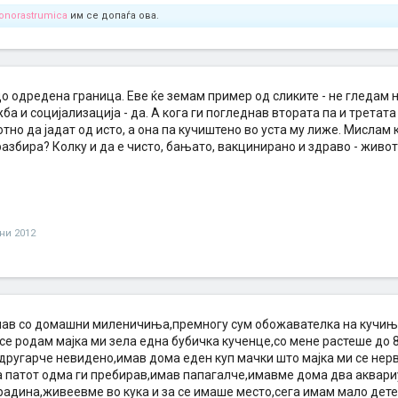
onorastrumica
им се допаѓа ова.
до одредена граница. Еве ќе земам пример од сликите - не гледам
ба и социјализација - да. А кога ги погледнав втората па и третата
тно да јадат од исто, а она па кучиштено во уста му лиже. Мислам 
разбира? Колку и да е чисто, бањато, вакцинирано и здраво - живот
уни 2012
снав со домашни миленичиња,премногу сум обожавателка на кучи
 се родам мајка ми зела една бубичка кученце,со мене растеше до 
в другарче невидено,имав дома еден куп мачки што мајка ми се не
а патот одма ги пребирав,имав папагалче,имавме дома два аквари
адина,живеевме во кука и за се имаше место,сега имам мало детен