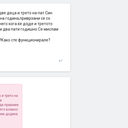
две деца и трето на пат.Син
дна година,приврзани се со
его кога ќе дојде и третото
ри два пати годишно.Се мислам
е?Како сте функционирале?
#7
 и трето на
на
 да правиме
олго влакно
рем додека
е