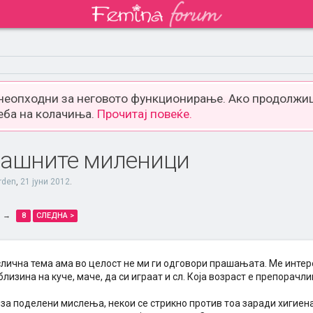
 неопходни за неговото функционирање. Ако продолжиш
еба на колачиња.
Прочитај повеќе.
машните миленици
rden
,
21 јуни 2012
.
→
8
СЛЕДНА >
слична тема ама во целост не ми ги одговори прашањата. Ме интер
близина на куче, маче, да си играат и сл. Која возраст е препорачл
за поделени мислења, некои се стрикно против тоа заради хигиена