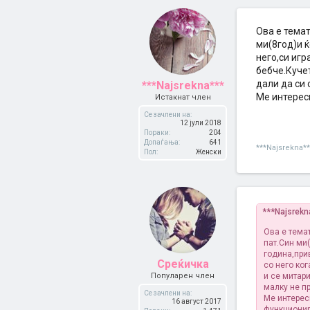
Ова е темат
ми(8год)и ќ
него,си игр
бебче.Куче
дали да си
***Najsrekna***
Ме интерес
Истакнат член
Се зачлени на:
12 јули 2018
Пораки:
204
Допаѓања:
641
***Najsrekna**
Пол:
Женски
***Najsrek
Ова е тема
пат.Син ми(
година,при
Среќичка
со него ког
Популарен член
и се митар
малку не п
Се зачлени на:
Ме интерес
16 август 2017
функциони