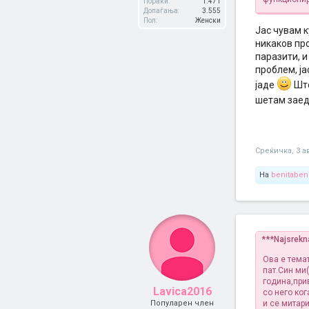
Пораки:
1.471
Допаѓања:
3.555
Пол:
Женски
Јас чувам к
никаков пр
паразити, и
проблем, ја
јаде
Што
шетам заед
Среќичка
,
3 а
На
benitabeni
***Najsrek
Ова е тема
пат.Син ми(
година,при
Lavica2016
со него ког
Популарен член
и се митар