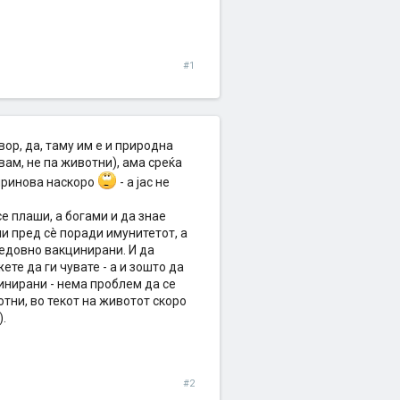
#1
ор, да, таму им е и природна
вам, не па животни), ама среќа
 принова наскоро
- а јас не
се плаши, а богами и да знае
ни пред сè поради имунитетот, а
редовно вакцинирани. И да
те да ги чувате - а и зошто да
цинирани - нема проблем да се
тни, во текот на животот скоро
.
#2