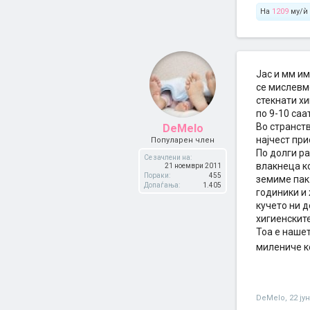
На
1209
му/ѝ 
Јас и мм им
се мислевм
стекнати хи
по 9-10 са
Во странств
DeMelo
најчест при
Популарен член
По долги ра
Се зачлени на:
влакнеца ко
21 ноември 2011
Пораки:
455
земиме пак
Допаѓања:
1.405
годиники и 
кучето ни 
хигиенските
Тоа е нашет
милениче к
DeMelo
,
22 ју