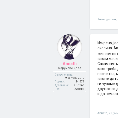
flowergarden
,
Искрено, ја
околина. Ак
живеам во к
сакам мачки
Annath
Сакам син м
Форумски идол
како треба 
после тоа, 
Се зачлени на:
9 јануари 2010
сакате да г
Пораки:
24.571
ги чуваме д
Допаѓања:
207.266
дружат со д
Пол:
Женски
и да немаат
Annath
,
21 јун