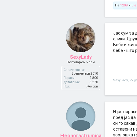
На
1209
и
Ele
Јас сум за 
слики. Друж
Бебе и живо
бебе - што 
SexyLady
Популарен член
Се зачлени на:
5 септември 2010
Пораки:
2.800
SexyLady
,
22 ј
Допаѓања:
3.270
Пол:
Женски
И јас пора
пред јас да
си го сака
оставени н
зоолошка гр
Eleonorastrumica