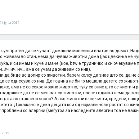
21 јуни 2012
с сум против да се чуваат домашни миленици внатре во домот. Надв
о живеам во стан, нема да чувам животни дома (јас цвеќиња не чу
уќа, и си имам и куче и маче (кое, btw е трудничко и си очекуваме
, ич, ич, ич... ама се учам да живеам со нив).
и да биде во допир со животни, барем колку да знае што се, да не 
да се однесува со нив. До година не би го мешала детето со живот
може, ама не со секое можно животно, туку со оние што се чисти и 
и задржите да не се мешаат со животни, после годинка нема да може
ецата во стаклено ѕвоно? А ако животните се чисти, средени, вак
етето. Докажано е дека децата кои од најмали нозе растат со живо
 проблеми со алергии (меѓутоа за наследните алергии тоа не важи)
и 2012