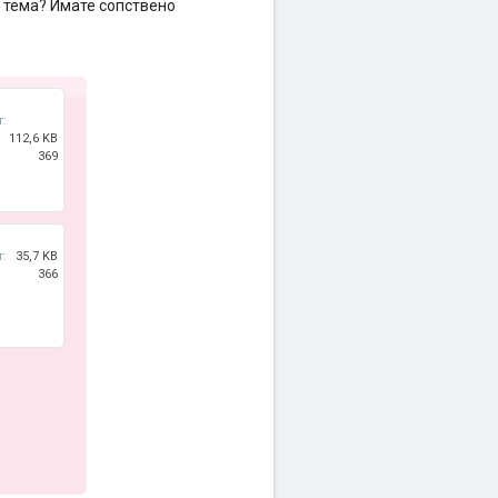
а тема? Имате сопствено
т:
112,6 KB
369
т:
35,7 KB
366