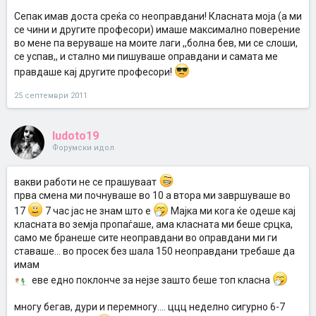
Сепак имав доста среќа со неоправдани! Класната моја (а ми
се чини и другите професори) имаше максимално поверение
во мене па веруваше на моите лаги ,,болна бев, ми се слоши,
се успав,, и стално ми пишуваше оправдани и самата ме
правдаше кај другите професори!
25 септември 2011
ludoto19
Форумски идол
вакви работи не се прашуваат
прва смена ми почнуваше во 10 а втора ми завршуваше во
17
7 час јас не знам што е
Mајка ми кога ќе одеше кај
класната во земја пропаѓаше, ама класната ми беше срцка,
само ме бранеше сите неоправдани во оправдани ми ги
ставаше... во просек без шала 150 неоправдани требаше да
имам
еве едно поклонче за нејзе зашто беше топ класна
многу бегав, дури и перемногу.... ццц неделно сигурно 6-7