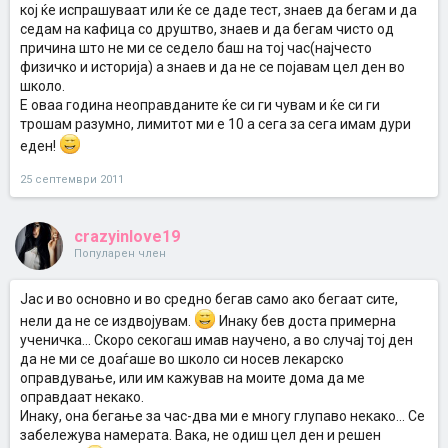
кој ќе испрашуваат или ќе се даде тест, знаев да бегам и да
седам на кафица со друштво, знаев и да бегам чисто од
причина што не ми се седело баш на тој час(најчесто
физичко и историја) а знаев и да не се појавам цел ден во
школо.
Е оваа година неоправданите ќе си ги чувам и ќе си ги
трошам разумно, лимитот ми е 10 а сега за сега имам дури
еден!
25 септември 2011
crazyinlove19
Популарен член
Јас и во основно и во средно бегав само ако бегаат сите,
нели да не се издвојувам.
Инаку бев доста примерна
ученичка... Скоро секогаш имав научено, а во случај тој ден
да не ми се доаѓаше во школо си носев лекарско
оправдување, или им кажував на моите дома да ме
оправдаат некако.
Инаку, она бегање за час-два ми е многу глупаво некако... Се
забележува намерата. Вака, не одиш цел ден и решен