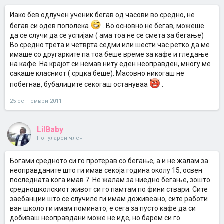
Иако бев одлучен ученик бегав од часови во средно, не
бегав си одев пополека
. Во основно не бегав, можеше
да се случи да се успијам ( ама тоа не се смета за бегање)
Во средно трета и четврта седми или шести час ретко да ме
имаше со другарките па тоа беше време за кафе и гледање
на кафе. На крајот си немав ниту еден неоправден, многу ме
сакаше класниот ( срцка беше). Масовно никогаш не
побегнав, бубалиците секогаш остануваа
.
25 септември 2011
LilBaby
Популарен член
Богами средното си го протерав со бегање, а и не жалам за
неоправданите што ги имав секоја година околу 15, освен
последната кога имав 7. Не жалам за ниедно бегање, зошто
средношколскиот живот си го памтам по фини ствари. Сите
заебанции што се случиле ги имам доживеано, сите работи
ван школо ги имам поминато, е сега за пусто кафе да си
добиваш неоправдани може не иде, но барем си го