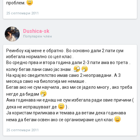
проблем.
25 септември 2011
Dushica-sk
Популарен член
Реинбоу кај мене е обратно . Во основно дали 2 пати сум
избегала нормално со цел клас .
Во средно прва и втора година дали 2-3 пати ама во трета ..
колку бегав лани само јас знам .
На крај во сведителство имав само 2 неоправдани . А 3
месеца само на биологија ме немаше .
Бегав ако не сум научила , ако ми се јадело многу , ако треба
негде да бидам
Ама годинава ни еднаш не сум избегала ради овие причини (
дека не испрашуваат де
) .
Ја користам приликава и темава да ветам дека годинава
нема да бегам освен ако се организираме цел клас
25 септември 2011