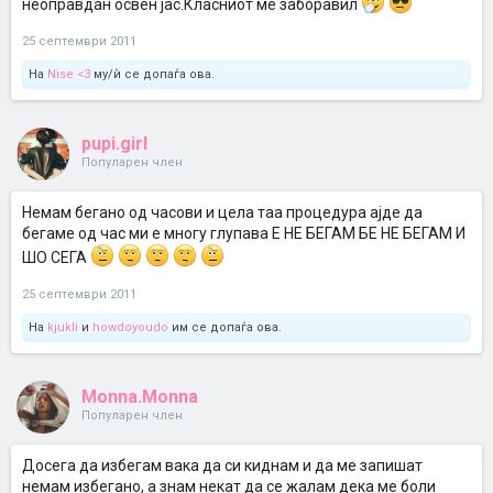
неоправдан освен јас.Класниот ме заборавил
25 септември 2011
На
Nise <3
му/ѝ се допаѓа ова.
pupi.girl
Популарен член
Немам бегано од часови и цела таа процедура ајде да
бегаме од час ми е многу глупава Е НЕ БЕГАМ БЕ НЕ БЕГАМ И
ШО СЕГА
25 септември 2011
На
kjukli
и
howdoyoudo
им се допаѓа ова.
Monna.Monna
Популарен член
Досега да избегам вака да си киднам и да ме запишат
немам избегано, а знам некат да се жалам дека ме боли