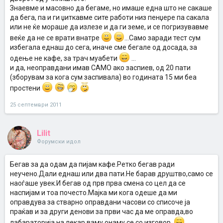
Знаевме и масовно да бегаме, но имаше една што не сакаше
да бега, па и ги џиткавме сите работи низ пенџере па сакала
или не ќе мораше да излезе и да ги земе, и се погризувавме
веќе да не се врати внатре
...Само заради тест сум
избегала еднаш до сега, иначе сме бегале од досада, за
одење не кафе, за трач муабети
...
и да, неоправдани имав САМО ако заспиев, од 20 пати
(зборувам за кога сум заспивала) во годината 15 ми беа
простени
25 септември 2011
Lilit
Форумски идол
Бегав за да одам да пијам кафе.Ретко бегав ради
неучено.Дали еднаш или два пати.Не барав друштво,само се
наоѓаше увек.И бегав од прв прва смена со цел да се
наспијам и тоа почесто.Мајка ми кога одеше да ми
оправдува за стварно оправдани часови со списоче ја
праќав и за други денови за први час да ме оправда,во
лабараторија,на лекар,ваму,онаму се со изговор.