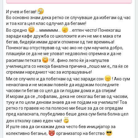
И учев и бегав!
Во основно знам дека ретко се случуваше да избегам од час
и тоа кога цел клас одлучил да бегаме!
Во средно
... мммммм...
...ептен често! Понекогаш
заради кафе дружба со школските и ич не ми е мака оти
бегав, бидејќи имам драги спомени од тие времиња!
Понекогаш отсуствував од час ако не сум научила добро,
плашејќи се да не ме уловат недоволно спремна и да не
расипам петката
! И...фино лепо ќе ја напуштев
училницата со некоја банална причина ,,лошо ми е,, па ќе се
спремам наредниот час за испрашување!
Ми се случило и да побегнам од час заради сон
! Ако сум
ненаспана и не можам повеќе да издржам последните
часови ги бегав со цел да си појдам дома и да спијам!
И морам да се ,,пофалам,, дека не секогаш бегав од часови,
туку и по цели денови знаев да не појдам на училиште! Тоа
ретко го правев но па полесно ми беше за да се опрвдам
пред каласната, поубедливо беше дека сум била болна цел
ден отколку само еден час!
И уште ова да си кажам дека често бев иницијатор за
колективно бегање,
организатор на бегство