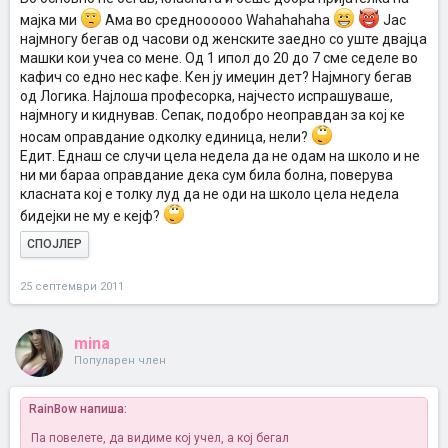
мајка ми
Ама во средноооооо Wahahahaha
Јас
најмногу бегав од часови од женските заедно со уште двајца
машки кои учеа со мене. Од 1 ипол до 20 до 7 сме седеле во
кафич со едно нес кафе. Кен ју имеџин дет? Најмногу бегав
од Логика. Најлоша професорка, најчесто испрашуваше,
најмногу и киднував. Сепак, подобро неоправдан за кој ке
носам оправдание одколку единица, нели?
Едит. Еднаш се случи цела недела да не одам на школо и не
ни ми бараа оправдание дека сум била болна, поверува
класната кој е толку луд да не оди на школо цела недела
бидејки не му е кејф?
СПОЈЛЕР
25 септември 2011
mina
Популарен член
RainBow напиша:
Па повелете, да видиме кој учел, а кој бегал