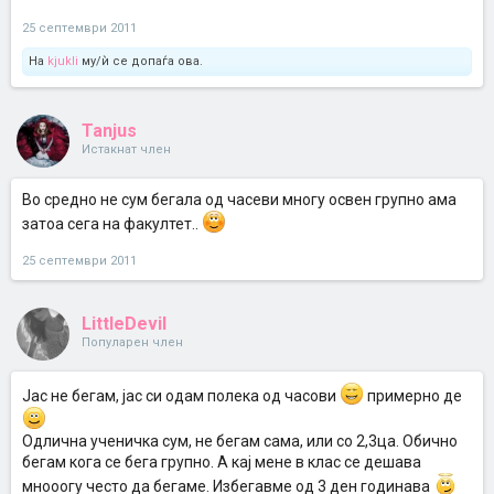
25 септември 2011
На
kjukli
му/ѝ се допаѓа ова.
Tanjus
Истакнат член
Во средно не сум бегала од часеви многу освен групно ама
затоа сега на факултет..
25 септември 2011
LittleDevil
Популарен член
Јас не бегам, јас си одам полека од часови
примерно де
Одлична ученичка сум, не бегам сама, или со 2,3ца. Обично
бегам кога се бега групно. А кај мене в клас се дешава
мнооогу често да бегаме. Избегавме од 3 ден годинава