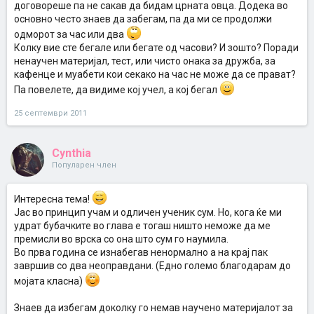
договореше па не сакав да бидам црната овца. Додека во
основно често знаев да забегам, па да ми се продолжи
одморот за час или два
Колку вие сте бегале или бегате од часови? И зошто? Поради
ненаучен материјал, тест, или чисто онака за дружба, за
кафенце и муабети кои секако на час не може да се прават?
Па повелете, да видиме кој учел, а кој бегал
25 септември 2011
Cynthia
Популарен член
Интересна тема!
Јас во принцип учам и одличен ученик сум. Но, кога ќе ми
удрат бубачките во глава е тогаш ништо неможе да ме
премисли во врска со она што сум го наумила.
Во прва година се изнабегав ненормално а на крај пак
завршив со два неоправдани. (Едно големо благодарам до
мојата класна)
Знаев да избегам доколку го немав научено материјалот за