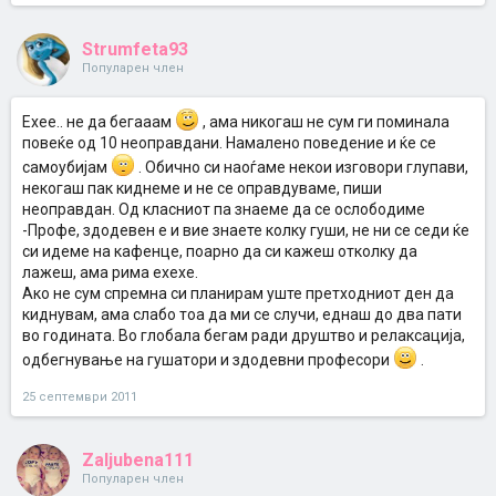
Strumfeta93
Популарен член
Ехее.. не да бегааам
, ама никогаш не сум ги поминала
повеќе од 10 неоправдани. Намалено поведение и ќе се
самоубијам
. Обично си наоѓаме некои изговори глупави,
некогаш пак киднеме и не се оправдуваме, пиши
неоправдан. Од класниот па знаеме да се ослободиме
-Профе, здодевен е и вие знаете колку гуши, не ни се седи ќе
си идеме на кафенце, поарно да си кажеш отколку да
лажеш, ама рима ехехе.
Ако не сум спремна си планирам уште претходниот ден да
киднувам, ама слабо тоа да ми се случи, еднаш до два пати
во годината. Во глобала бегам ради друштво и релаксација,
одбегнување на гушатори и здодевни професори
.
25 септември 2011
Zaljubena111
Популарен член