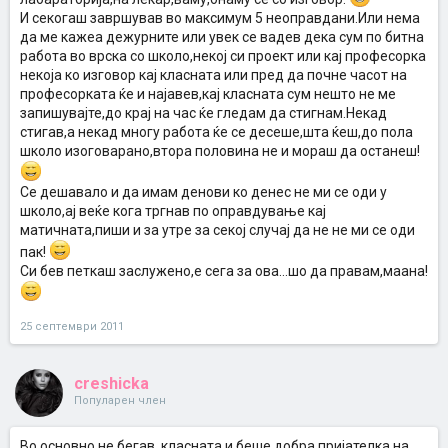
И секогаш завршував во максимум 5 неоправдани.Или нема
да ме кажеа дежурните или увек се вадев дека сум по битна
работа во врска со школо,некој си проект или кај професорка
некоја ко изговор кај класната или пред да почне часот на
професорката ќе и најавев,кај класната сум нешто не ме
запишувајте,до крај на час ќе гледам да стигнам.Некад
стигав,а некад многу работа ќе се десеше,шта ќеш,до пола
школо изоговарано,втора половина не и мораш да останеш!
Се дешавало и да имам денови ко денес не ми се оди у
школо,ај веќе кога тргнав по оправдување кај
матичната,пиши и за утре за секој случај да не не ми се оди
пак!
Си бев петкаш заслужено,е сега за ова...шо да правам,маана!
25 септември 2011
creshicka
Популарен член
Во основно не бегав, класната и беше добра пријателка на