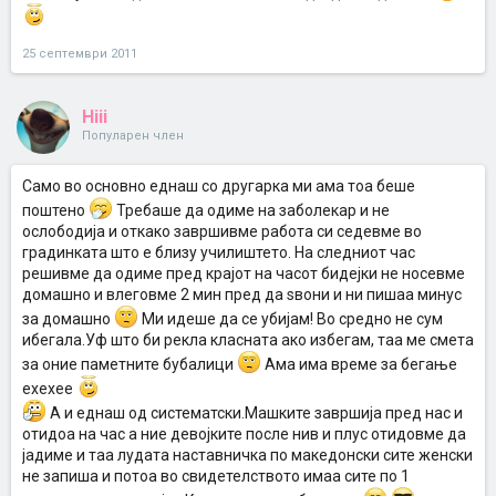
25 септември 2011
Hiii
Популарен член
Само во основно еднаш со другарка ми ама тоа беше
поштено
Требаше да одиме на заболекар и не
ослободија и откако завршивме работа си седевме во
градинката што е близу училиштето. На следниот час
решивме да одиме пред крајот на часот бидејки не носевме
домашно и влеговме 2 мин пред да ѕвони и ни пишаа минус
за домашно
Ми идеше да се убијам! Во средно не сум
ибегала.Уф што би рекла класната ако избегам, таа ме смета
за оние паметните бубалици
Ама има време за бегање
ехехее
А и еднаш од систематски.Машките завршија пред нас и
отидоа на час а ние девојките после нив и плус отидовме да
јадиме и таа лудата наставничка по македонски сите женски
не запиша и потоа во свидетелството имаа сите по 1