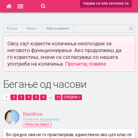
Најави се или зачлени се
Форум
Живот
Образование
Овој сајт користи колачиња неопходни за
неговото функционирање. Ако продолжиш да
го користиш, значи се согласуваш со нашата
употреба на колачиња.
Прочитај повеќе.
Бегање од часови
1
2
3
4
5
6
→
12
СЛЕДНА >
RainBow
Глобален модератор
Член на тимот
Во средно ова не го практикував, единствено ако цел клас се