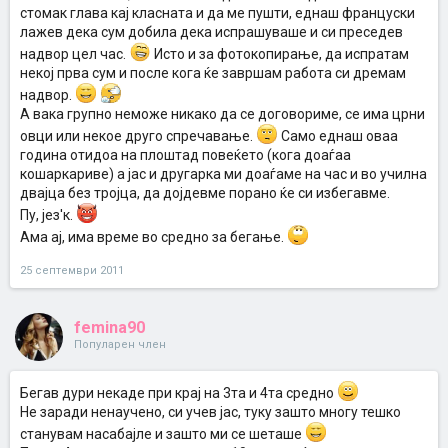
стомак глава кај класната и да ме пушти, еднаш француски
лажев дека сум добила дека испрашуваше и си преседев
надвор цел час.
Исто и за фотокопирање, да испратам
некој прва сум и после кога ќе завршам работа си дремам
надвор.
А вака групно неможе никако да се договориме, се има црни
овци или некое друго спречавање.
Само еднаш оваа
година отидоа на плоштад повеќето (кога доаѓаа
кошаркариве) а јас и другарка ми доаѓаме на час и во училна
двајца без тројца, да дојдевме порано ќе си избегавме.
Пу, јез'к.
Ама ај, има време во средно за бегање.
25 септември 2011
femina90
Популарен член
Бегав дури некаде при крај на 3та и 4та средно
Не заради ненаучено, си учев јас, туку зашто многу тешко
станувам насабајле и зашто ми се шеташе