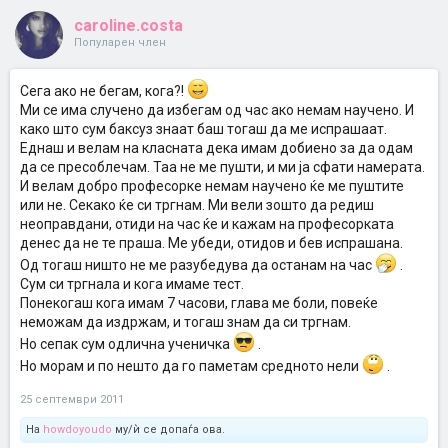
caroline.costa
Популарен член
Сега ако не бегам, кога?!
Ми се има случено да избегам од час ако немам научено. И
како што сум баксуз знаат баш тогаш да ме испрашаат.
Еднаш и велам на класната дека имам добиено за да одам
да се пресоблечам. Таа не ме пушти, и ми ја сфати намерата.
И велам добро професорке немам научено ќе ме пуштите
или не. Секако ќе си тргнам. Ми вели зошто да редиш
неоправдани, отиди на час ќе и кажам на професорката
денес да не те праша. Ме убеди, отидов и бев испрашана.
Од тогаш ништо не ме разубедува да останам на час
.
Сум си тргнала и кога имаме тест.
Понекогаш кога имам 7 часови, глава ме боли, повеќе
неможам да издржам, и тогаш знам да си тргнам.
Но сепак сум одлична ученичка
.
Но морам и по нешто да го паметам средното нели
.
25 септември 2011
На
howdoyoudo
му/ѝ се допаѓа ова.