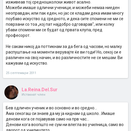
изживеав тој средношколски живот асално.
Можеби имаше одлични ученици, и можеби немаа ниеден
неоправдан, или пак еден, но јас се кладам дека имам многу
поубаво искуство од средното, и дека сите спомени не ми се
поврзани со тоа „кој пат најдобро одговарав", или колку
убави спомени ми се будат од првата клупа, пред
професорот.
Не сакам никој да поттикнам за да бега од часови, но малку
распуштање на моменти верувајте ќе ви годи! Но, секој си е
различен на свој начин, и во различностите не се мешам. Ви
кажувам од искуство.
25 септември 2011
La.Reina.Del.Sur
Истакнат член
Бев одличен ученик и во основно и во средно...
Ама секогаш си знаев да му ја киднам од школо...Имаше
денови кога се појавував само на прв час...
Денови кога воопшто не сум ни влегла во училница, само во
дворот од училиштето.