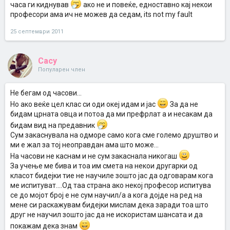
часа ги киднував
ако не и повеќе, едноставно кај некои
професори ама ич не можев да седам, its not my fault
25 септември 2011
Cacy
Популарен член
Не бегам од часови...
Но ако веќе цел клас си оди океј идам и јас
За да не
бидам црната овца и потоа да ми префрлат а и несакам да
бидам вид на предавник
Сум закаснувала на одморе само кога сме големо друштво и
ми е жал за тој неоправдан ама што може...
На часови не каснам и не сум закаснала никогаш
За учење ме бива и тоа им смета на некои другарки од
класот бидејки тие не научиле зошто јас да одговарам кога
ме испитуват....Од таа страна ако некој професор испитува
се до мојот број е не сум научил/а а кога дојде на ред на
мене си раскажувам бидејки мислам дека заради тоа што
друг не научил зошто јас да не искористам шансата и да
покажам дека знам