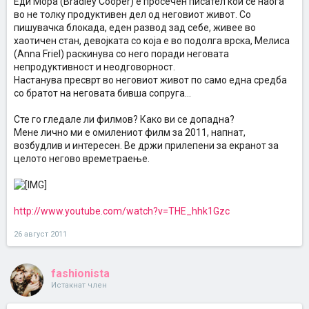
Еди Мора (Bradley Cooper) е просечен писател кои се наоѓа
во не толку продуктивен дел од неговиот живот. Со
пишувачка блокада, еден развод зад себе, живее во
хаотичен стан, девојката со која е во подолга врска, Мелиса
(Anna Friel) раскинува со него поради неговата
непродуктивност и неодговорност.
Настанува пресврт во неговиот живот по само една средба
со братот на неговата бивша сопруга...
Сте го гледале ли филмов? Како ви се допадна?
Мене лично ми е омилениот филм за 2011, напнат,
возбудлив и интересен. Ве држи прилепени за екранот за
целото негово времетраење.
http://www.youtube.com/watch?v=THE_hhk1Gzc
26 август 2011
fashionista
Истакнат член