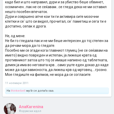
каде бил и што направил, дури и за убиство беше обвинет,
осомничен...пак не се сеќавам...се гледа дека не ми оставил
нешто посебен впечаток.
Дури и совршено апче кои ти ги активира сите мозочни
клетки и се` што си видел, прочитал, се` паметиш и сега ти е
достапно, сепак е дрога.
Не, од мене.
Не би го гледала пак и не ми беше интересен до тој степен за
да речам-мора да го гледате.
Посебно ми се згади кога главниот глумец (не се сеќавам на
името) видно повреден и истепан, ја лижеше крвта од
противникот затоа што тој се имаше напиено од таблетката,
демек ја има во неговата крв....само уште еден доказ до каде
може да оди зависноста, да лижеш крв од мртовец....грозно.
Мое гледиште на филмов, не мора да се согласите.
11 ноември 2011
На
thinkerbell
му/ѝ се допаѓа ова.
AnaKarenina
Форумски идол