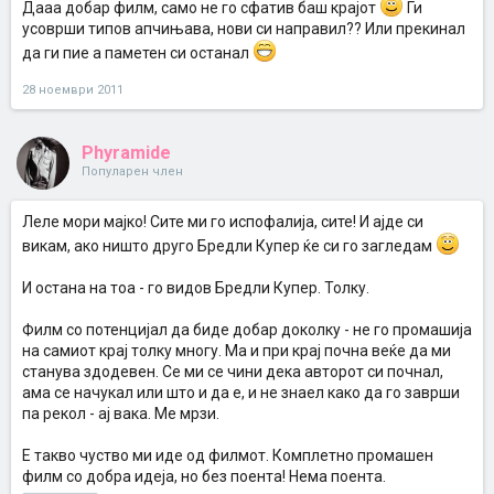
Дааа добар филм, само не го сфатив баш крајот
Ги
усоврши типов апчињава, нови си направил?? Или прекинал
да ги пие а паметен си останал
28 ноември 2011
Phyramide
Популарен член
Леле мори мајко! Сите ми го испофалија, сите! И ајде си
викам, ако ништо друго Бредли Купер ќе си го загледам
И остана на тоа - го видов Бредли Купер. Толку.
Филм со потенцијал да биде добар доколку - не го промашија
на самиот крај толку многу. Ма и при крај почна веќе да ми
станува здодевен. Се ми се чини дека авторот си почнал,
ама се начукал или што и да е, и не знаел како да го заврши
па рекол - ај вака. Ме мрзи.
Е такво чуство ми иде од филмот. Комплетно промашен
филм со добра идеја, но без поента! Нема поента.