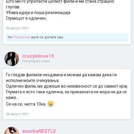
Што ми го упропасти целиот филм и ми стана страшно
глупав.
Убава идеја и лоша реализација.
Глумецот е одличен.
26 август 2011
На
Phyramide
му/ѝ се допаѓа ова.
crazyinlove19
Популарен член
Го гледав филмов неодамна и можам да кажам дека ги
исполни моите очекувања.
Одличен филм, ме држеше во неизвесност се до самиот крај.
Глумата е исто така одлична, за приказната не мора ни да се
каже...
Се на се, чиста 10ка.
26 август 2011
anuskaNESTLE