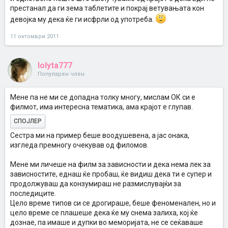
престанал да ги зема таблетите и покрај ветувањата кон
девојка му дека ќе ги исфрли од употреба.
11 октомври 2011
lolyta777
Популарен член
Мене па не ми се допадна толку многу, мислам ОК си е
филмот, има интересна тематика, ама крајот е глупав.
СПОЈЛЕР
Сестра ми на пример беше воодушевена, а јас онака,
изгледа премногу очекував од филомов.
Мене ми личеше на филм за зависности и дека нема лек за
зависностите, еднаш ќе пробаш, ќе видиш дека ти е супер и
продолжуваш да конзумираш не размислувајќи за
последиците.
Цело време типов си се дрогираше, беше феноменален, но и
цело време се плашеше дека ќе му снема залиха, кој ќе
дознае, па имаше и дупки во меморијата, не се сеќаваше