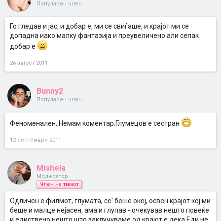
Популарен член
Го гледав и јас, и добар е, ми се свиѓаше, и крајот ми се
допадна иако малку фантазија и преувеличено али сепак
добар е
26 август 2011
Bunny2
Популарен член
Феноменален..Немам коментар.Глумецов е сестран
12 септември 2011
Mishela
Модератор
Член на тимот
Одличен е филмот, глумата, се' беше океј, освен крајот кој ми
беше и малце нејасен, ама и глупав - очекував нешто повеќе
и едиствено нешто што заклучуваме од крајот е дека Еди не