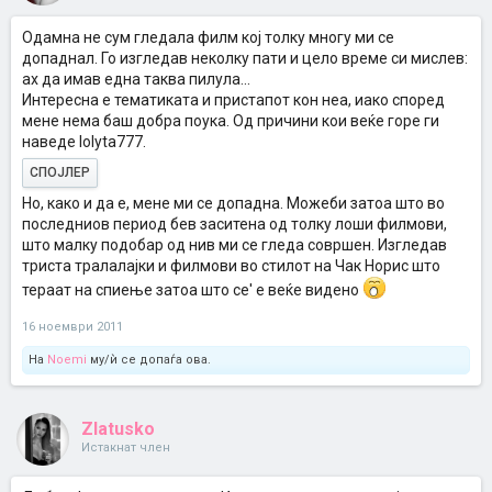
Одамна не сум гледала филм кој толку многу ми се
допаднал. Го изгледав неколку пати и цело време си мислев:
ах да имав една таква пилула...
Интересна е тематиката и пристапот кон неа, иако според
мене нема баш добра поука. Од причини кои веќе горе ги
наведе lolyta777.
СПОЈЛЕР
Но, како и да е, мене ми се допадна. Можеби затоа што во
последниов период бев заситена од толку лоши филмови,
што малку подобар од нив ми се гледа совршен. Изгледав
триста тралалајки и филмови во стилот на Чак Норис што
тераат на спиење затоа што се' е веќе видено
16 ноември 2011
На
Noemi
му/ѝ се допаѓа ова.
Zlatusko
Истакнат член