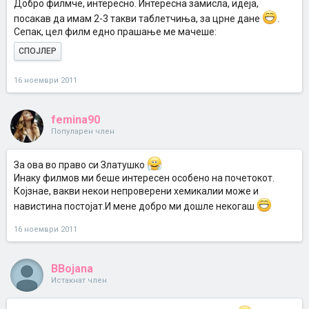
Добро филмче, интересно. Интересна замисла, идеја,
посакав да имам 2-3 такви таблетчиња, за црне дане
.
Сепак, цел филм едно прашање ме мачеше:
СПОЈЛЕР
16 ноември 2011
femina90
Популарен член
За ова во право си Златушко
Инаку филмов ми беше интересен особено на почетокот.
Којзнае, вакви некои непроверени хемикалии може и
навистина постојат.И мене добро ми дошле некогаш
16 ноември 2011
BBojana
Истакнат член