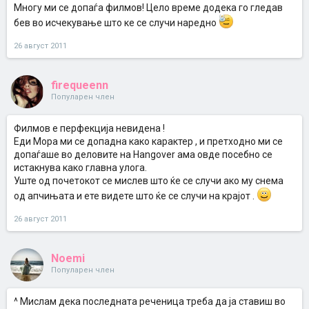
Многу ми се допаѓа филмов! Цело време додека го гледав
бев во исчекување што ке се случи наредно
26 август 2011
firequeenn
Популарен член
Филмов е перфекција невидена !
Еди Мора ми се допадна како карактер , и претходно ми се
допаѓаше во деловите на Hangover ама овде посебно се
истакнува како главна улога.
Уште од почетокот се мислев што ќе се случи ако му снема
од апчињата и ете видете што ќе се случи на крајот .
26 август 2011
Noemi
Популарен член
^ Мислам дека последната реченица треба да ја ставиш во