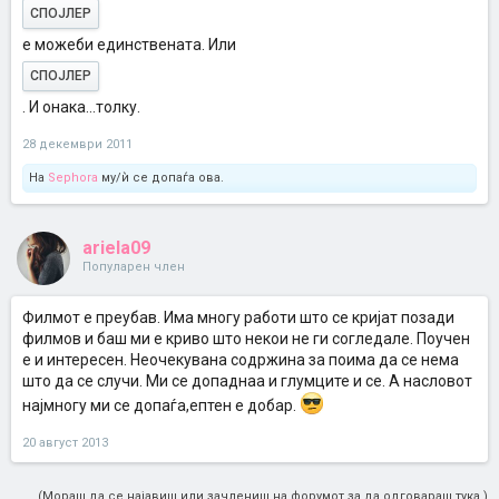
СПОЈЛЕР
е можеби единствената. Или
СПОЈЛЕР
. И онака...толку.
28 декември 2011
На
Sephora
му/ѝ се допаѓа ова.
ariela09
Популарен член
Филмот е преубав. Има многу работи што се кријат позади
филмов и баш ми е криво што некои не ги согледале. Поучен
е и интересен. Неочекувана содржина за поима да се нема
што да се случи. Ми се допаднаа и глумците и се. А насловот
најмногу ми се допаѓа,ептен е добар.
20 август 2013
(Мораш да се најавиш или зачлениш на форумот за да одговараш тука.)