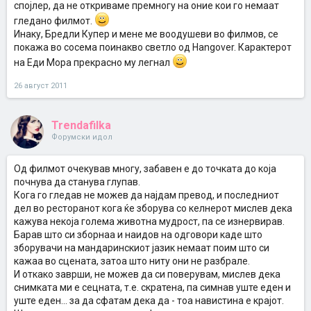
спојлер, да не откриваме премногу на оние кои го немаат
гледано филмот.
Инаку, Бредли Купер и мене ме воодушеви во филмов, се
покажа во сосема поинакво светло од Hangover. Карактерот
на Еди Мора прекрасно му легнал
26 август 2011
Trendafilka
Форумски идол
Од филмот очекував многу, забавен е до точката до која
почнува да станува глупав.
Кога го гледав не можев да најдам превод, и последниот
дел во ресторанот кога ќе зборува со келнерот мислев дека
кажува некоја голема животна мудрост, па се изнервирав.
Барав што си зборнаа и наидов на одговори каде што
зборувачи на мандаринскиот јазик немаат поим што си
кажаа во сцената, затоа што ниту они не разбрале.
И откако заврши, не можев да си поверувам, мислев дека
снимката ми е сецната, т.е. скратена, па симнав уште еден и
уште еден... за да сфатам дека да - тоа навистина е крајот.