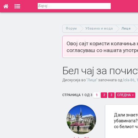
Форум
Убавина и мода
Лице
Овој сајт користи колачиња
согласуваш со нашата употр
Бел чај за почи
Дискусија во '
Лице
' започната од
lola-86
,
СТРАНИЦА 1 ОД 3
1
2
3
СЛЕДНА >
Дали знаете
убавината? 
со белиот ч