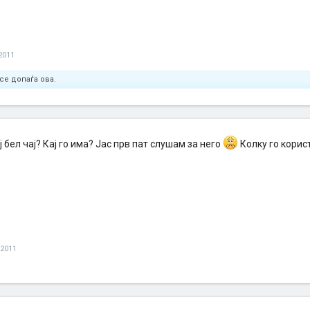
2011
се допаѓа ова.
ј бел чај? Кај го има? Јас прв пат слушам за него
Колку го корис
 2011