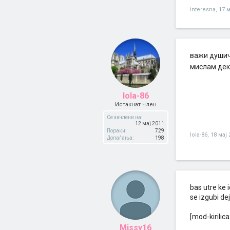
interesna
,
17 м
важи душичк
мислам дек
lola-86
Истакнат член
Се зачлени на:
12 мај 2011
Пораки:
729
lola-86
,
18 мај 
Допаѓања:
198
bas utre ke 
se izgubi de
[mod-kirilic
Missy16