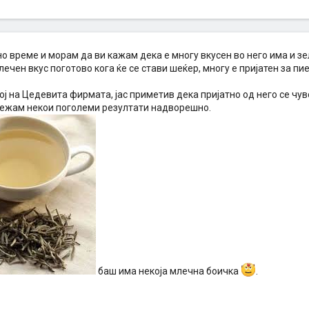
но време и морам да ви кажам дека е многу вкусен во него има и зел
лечен вкус поготово кога ќе се стави шеќер, многу е пријатен за пи
ој на Цедевита фирмата, јас приметив дека пријатно од него се чув
лежам некои поголеми резултати надворешно.
баш има некоја млечна боичка
.