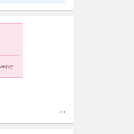
 многууу
#11