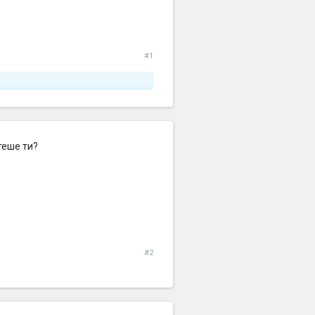
#1
теше ти?
#2