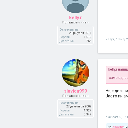
kelly.r
Популарен член
Се зачлени на:
29 јануари 2011
Пораки:
1.019
kelly.r
,
18 мај 
Допаѓања:
763
kelly.r напи
само еднаш
slavica999
Не, една шо
Јас го пија
Популарен член
Се зачлени на:
27 декември 2009
Пораки:
4.327
Допаѓања:
5.347
slavica999
,
18 
На
okcenzi
му