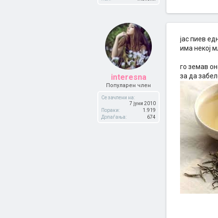
јас пиев ед
има некој м
го земав он
за да забе
interesna
Популарен член
Се зачлени на:
7 јуни 2010
Пораки:
1.919
Допаѓања:
674