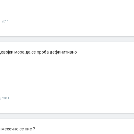
ј 2011
девојки мора да се проба дефинитивно
ј 2011
 месечно се пие ?