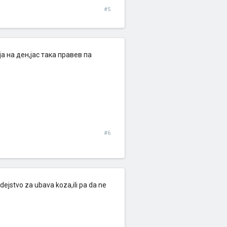
#5
 на ден,јас така правев па
#6
dejstvo za ubava koza,ili pa da ne