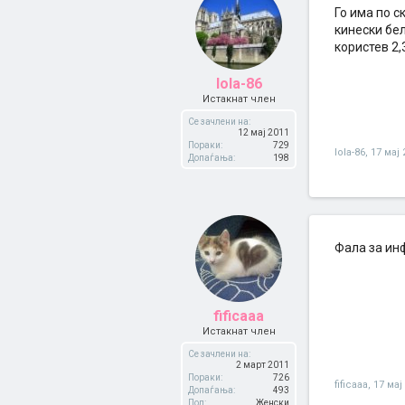
Го има по с
кинески бел
користев 2,
lola-86
Истакнат член
Се зачлени на:
12 мај 2011
Пораки:
729
lola-86
,
17 мај 
Допаѓања:
198
Фала за инф
fificaaa
Истакнат член
Се зачлени на:
2 март 2011
Пораки:
726
fificaaa
,
17 мај
Допаѓања:
493
Пол:
Женски