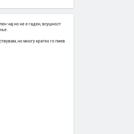
ен чај но не е гаден, всушност
ење.
ствувам, но многу кратко го пиев