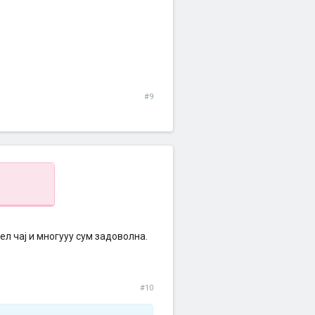
#9
ел чај и многууу сум задоволна.
#10