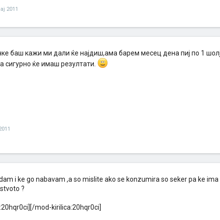
ај 2011
е баш кажи ми дали ќе најдиш,ама барем месец дена пиј по 1 шолја
а сигурно ќе имаш резултати.
2011
idam i ke go nabavam ,a so mislite ako se konzumira so seker pa ke ima 
jstvoto ?
a:20hqr0ci][/mod-kirilica:20hqr0ci]