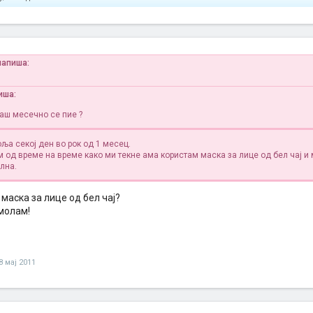
напиша:
пиша:
аш месечно се пие ?
ља секој ден во рок од 1 месец.
м од време на време како ми текне ама користам маска за лице од бел чај и
лна.
 маска за лице од бел чај?
 молам!
8 мај 2011