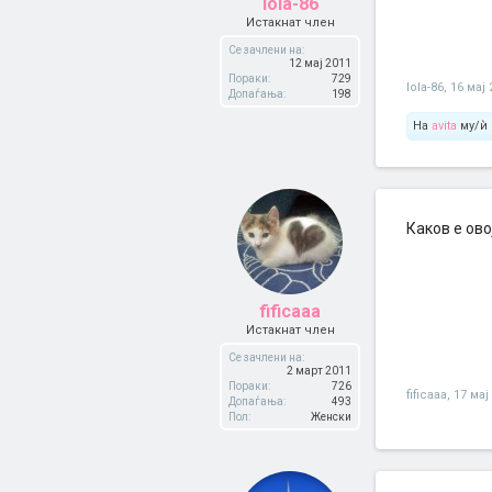
lola-86
Истакнат член
Се зачлени на:
12 мај 2011
Пораки:
729
lola-86
,
16 мај 
Допаѓања:
198
На
avita
му/ѝ 
Каков е ово
fificaaa
Истакнат член
Се зачлени на:
2 март 2011
Пораки:
726
fificaaa
,
17 мај
Допаѓања:
493
Пол:
Женски