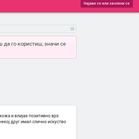
Најави се или зачлени се
 да го користиш, значи се
 кожа и влијае позитивно врз
некој друг имал слично искуство