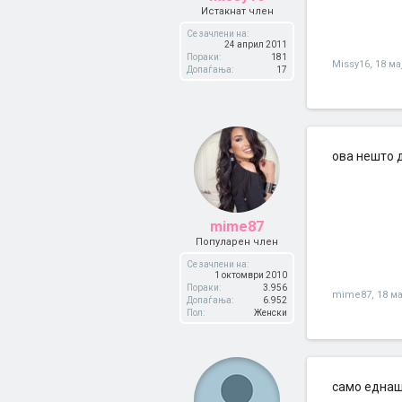
Истакнат член
Се зачлени на:
24 април 2011
Пораки:
181
Missy16
,
18 ма
Допаѓања:
17
ова нешто 
mime87
Популарен член
Се зачлени на:
1 октомври 2010
Пораки:
3.956
mime87
,
18 ма
Допаѓања:
6.952
Пол:
Женски
само еднаш