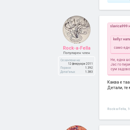
slavica999 
kelly.r на
Rock-a-Fella
само едн
Популарен член
Не, една шо
Се зачлени на:
12 февруари 2011
Јас го пија
Пораки:
1.392
сум задово
Допаѓања:
1.383
Каква е таа
Детали, те
Rock-a-Fella
,
1