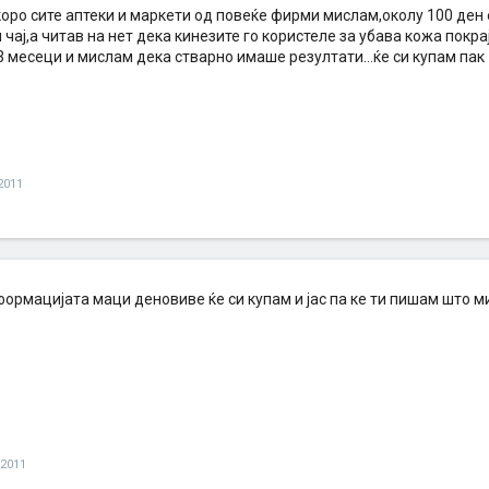
коро сите аптеки и маркети од повеќе фирми мислам,околу 100 ден 
 чај,а читав на нет дека кинезите го користеле за убава кожа покрај
3 месеци и мислам дека стварно имаше резултати...ќе си купам пак
2011
ормацијата маци деновиве ќе си купам и јас па ке ти пишам што м
 2011