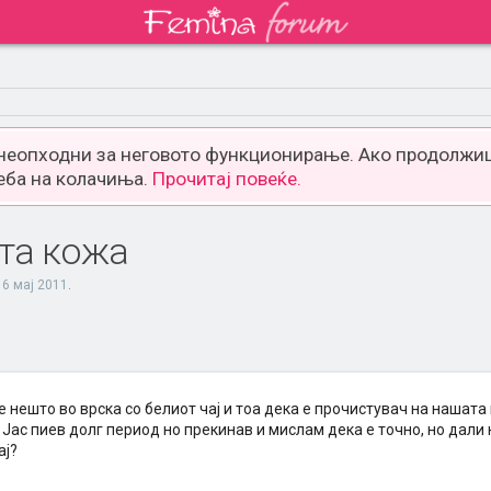
 неопходни за неговото функционирање. Ако продолжиш
еба на колачиња.
Прочитај повеќе.
ста кожа
16 мај 2011
.
 нешто во врска со белиот чај и тоа дека е прочистувач на нашата
Јас пиев долг период но прекинав и мислам дека е точно, но дали 
ај?