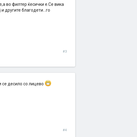
е,а во филтер ќесички е.Се вика
 и другите благодети...го
#3
и се десило со лицево
#4