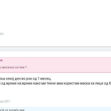
2011
ша:
 месечно се пие ?
ља секој ден во рок од 1 месец.
м од време на време како ми текне ама користам маска за лице од б
мај 2011
/ѝ се допаѓа ова.