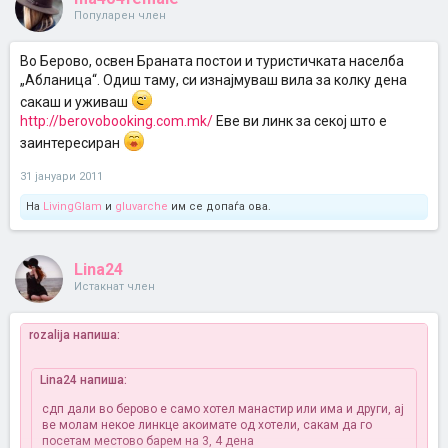
Популарен член
Во Берово, освен Браната постои и туристичката населба
„Абланица“. Одиш таму, си изнајмуваш вила за колку дена
сакаш и уживаш
http://berovobooking.com.mk/
Еве ви линк за секој што е
заинтересиран
31 јануари 2011
На
LivingGlam
и
gluvarche
им се допаѓа ова.
Lina24
Истакнат член
rozalija напиша:
Lina24 напиша:
сдп дали во берово е само хотел манастир или има и други, ај
ве молам некое линкце акоимате од хотели, сакам да го
посетам местово барем на 3, 4 дена