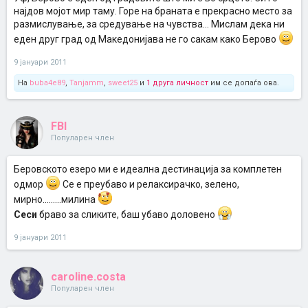
најдов мојот мир таму. Горе на браната е прекрасно место за
размислување, за средување на чувства... Мислам дека ни
еден друг град од Македонијава не го сакам како Берово
9 јануари 2011
На
buba4e89
,
Tanjamm
,
sweet25
и
1 друга личност
им се допаѓа ова.
FBI
Популарен член
Беровското езеро ми е идеална дестинација за комплетен
одмор
Се е преубаво и релаксирачко, зелено,
мирно.........милина
Сеси
браво за сликите, баш убаво доловено
9 јануари 2011
caroline.costa
Популарен член