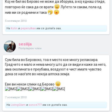
Кој не бил во Берово не може да зборува, а кој еднаш отиде,
повторно ќе сака да се врати
Луѓето ги сакам, пола од
нив ми се роднини и така
5 ноември 2010
На
Kolin
и
peperutkaa
им се допаѓа ова.
sesilija
Популарен член
Сум била во Беровско, тоа е место кое многу релаксира.
Градчето е мало и нема многу што да се види и каже за него,
ама околината е преубава, воздухот е чист имате чувство
дека се наоѓате во некоја алпска земја.
Еве ви некои слики од Берово
7 ноември 2010
На
LivingGlam
и
sonce777
им се допаѓа ова.