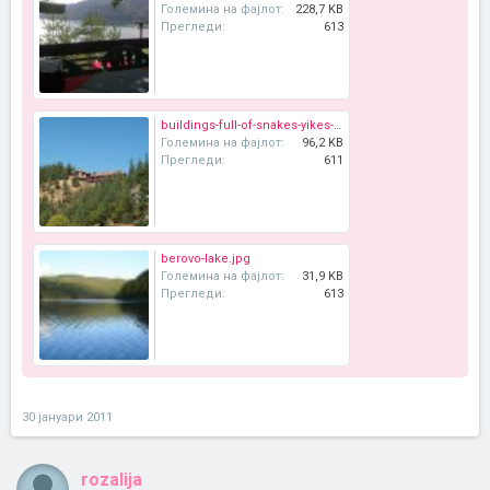
Големина на фајлот:
228,7 KB
Прегледи:
613
buildings-full-of-snakes-yikes-berovo.jpg
Големина на фајлот:
96,2 KB
Прегледи:
611
berovo-lake.jpg
Големина на фајлот:
31,9 KB
Прегледи:
613
30 јануари 2011
rozalija