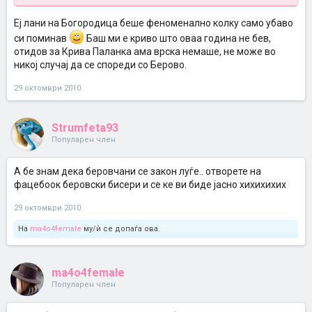
Еј лани на Богородица беше феноменално колку само убаво
си поминав
Баш ми е криво што оваа година не бев,
отидов за Крива Паланка ама врска немаше, не може во
никој случај да се спореди со Берово.
29 октомври 2010
Strumfeta93
Популарен член
А бе знам дека беровчани се закон луѓе.. отворете на
фацебоок беровски бисери и се ке ви биде јасно хихихихих
29 октомври 2010
На
ma4o4female
му/ѝ се допаѓа ова.
ma4o4female
Популарен член