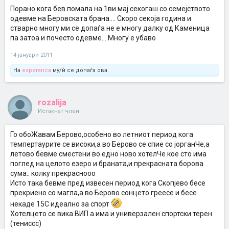
Порано кога бев помала на 1ви мај секогаш со семејството
одевме на Беровската брана.... Скоро секоја година и
стварно многу ми се допаѓа не е многу далку од Каменица
па затоа и почесто одевме... Многу е убаво
14 јануари 2011
На
esperanca
му/ѝ се допаѓа ова.
rozalija
Истакнат член
Го обоЖавам Берово,особено во летниот период кога
темпертаурите се високи,а во Берово се спие со јорганЧе,а
летово бевме сместени во едно ново хотелЧе кое сто има
поглед на целото езеро и браната,и прекрасната борова
сума.. колку прекраснооо
Исто така бевме пред извесен период кога Скопјево бесе
прекриено со магла,а во Берово сонцето греесе и бесе
некаде 15С идеално за спорт
Хотелцето се вика ВИП а има и универзален спортски терен.
(тениссс)