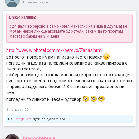
Истакнат член
Lina24 напиша:
сдп дали во берово е само хотел манастир или има и други, ај ве
молам некое линкце акоимате од хотели, сакам да го посетам
местово барем на 3, 4 дена
http://www.wiphotel.com.mk/berovo/Zanas.html
во постот погоре имам написано несто повеке
погледни ја целата галерија и ке видис во каква природа е
сместен хотелот,
во берово има два хотела манастир кој се наога во градот,и
вип кој сто е сместен над самото езеро и глетката од хотелот
е прекрасна,до сега бевме 2-3 пати во вип презадоволни
сме
погледни го линкот и цекам одговор
31 јануари 2011
На
LivingGlam
му/ѝ се допаѓа ова.
ma4o4female