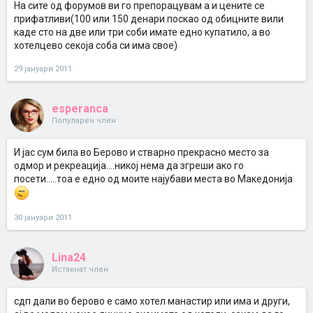
На сите од форумов ви го препорацувам а и цените се
прифатливи(100 или 150 денари поскао од обицните вили
каде сто на две или три соби имате едно купатило, а во
хотелцево секоја соба си има свое)
29 јануари 2011
esperanca
Популарен член
И јас сум била во Берово и стварно прекрасно место за
одмор и рекреација....никој нема да згреши ако го
посети.....тоа е едно од моите најубави места во Македонија
30 јануари 2011
Lina24
Истакнат член
сдп дали во берово е само хотел манастир или има и други,