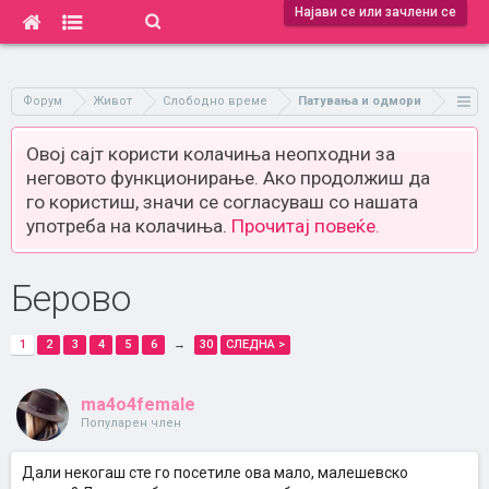
Најави се или зачлени се
Форум
Живот
Слободно време
Патувања и одмори
Овој сајт користи колачиња неопходни за
неговото функционирање. Ако продолжиш да
го користиш, значи се согласуваш со нашата
употреба на колачиња.
Прочитај повеќе.
Берово
1
2
3
4
5
6
→
30
СЛЕДНА >
ma4o4female
Популарен член
Дали некогаш сте го посетиле ова мало, малешевско