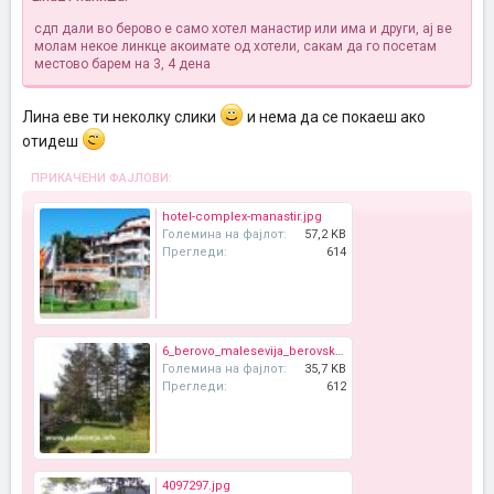
сдп дали во берово е само хотел манастир или има и други, ај ве
молам некое линкце акоимате од хотели, сакам да го посетам
местово барем на 3, 4 дена
Лина еве ти неколку слики
и нема да се покаеш ако
отидеш
ПРИКАЧЕНИ ФАЈЛОВИ:
hotel-complex-manastir.jpg
Големина на фајлот:
57,2 KB
Прегледи:
614
6_berovo_malesevija_berovsko_ezero_detsko_odmoraliste.jpg
Големина на фајлот:
35,7 KB
Прегледи:
612
4097297.jpg