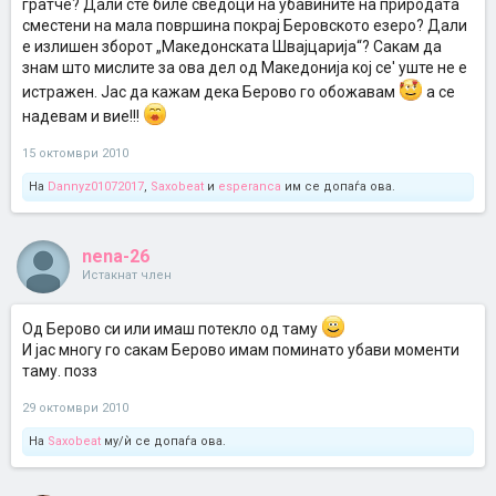
гратче? Дали сте биле сведоци на убавините на природата
сместени на мала површина покрај Беровското езеро? Дали
е излишен зборот „Македонската Швајцарија“? Сакам да
знам што мислите за ова дел од Македонија кој се' уште не е
истражен. Јас да кажам дека Берово го обожавам
а се
надевам и вие!!!
15 октомври 2010
На
Dannyz01072017
,
Saxobeat
и
esperanca
им се допаѓа ова.
nena-26
Истакнат член
Од Берово си или имаш потекло од таму
И јас многу го сакам Берово имам поминато убави моменти
таму. позз
29 октомври 2010
На
Saxobeat
му/ѝ се допаѓа ова.