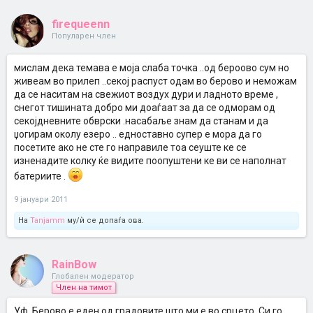
firequeenn
Популарен член
мислам дека темава е моја слаба точка ..од бероово сум но
живеам во прилеп ..секој распуст одам во берово и неможам
да се наситам на свежиот воздух дури и ладното време ,
снегот тишината добро ми доаѓаат за да се одморам од
секојдневните обврски .насабаље знам да станам и да
џогирам околу езеро .. едноставно супер е мора да го
посетите ако не сте го направиле тоа сеуште ке се
изненадите колку ќе видите поопуштени ке ви се наполнат
батериите .
9 јануари 2011
На
Tanjamm
му/ѝ се допаѓа ова.
RainBow
Глобален модератор
Член на тимот
Уф, Берово е еден од градовите што ми е во срцето. Си го