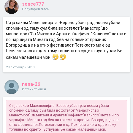
sonce777
Популарен член
Си ја сакам Малешевијата -Берово убав град носам убави
спомени од таму сум била во хотелот''Манастир'',во
манастирот''Св.Михаил и Арангел''кафичот''Калипсо''шетав и
по чаршијата.Мината год бев на големиот празник
Богородица и на етно фестивалот.Потеклото ми е од
Пехчево и кога одам таму топлина во срцето чуствувам.Ве
сакам малешевци мои.
29 октомври 2010
nena-26
Истакнат член
Си ја сакам Малешевијата -Берово убав град носам убави
спомени од таму сум била во хотелот''Манастир'',во
манастирот''Св.Михаил и Арангел''кафичот''Калипсо''шетав и по
чаршијата.Мината год бев на големиот празник Богородица и на
етно фестивалот.Потеклото ми е од Пехчево и кога одам таму
топлина во срцето чуствувам.Ве сакам малешевци мои.