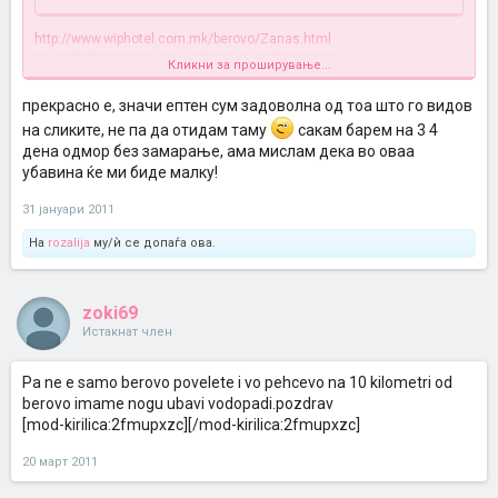
http://www.wiphotel.com.mk/berovo/Zanas.html
во постот погоре имам написано несто повеке
Кликни за проширување...
погледни ја целата галерија и ке видис во каква природа е
сместен хотелот,
прекрасно е, значи ептен сум задоволна од тоа што го видов
во берово има два хотела манастир кој се наога во градот,и вип
кој сто е сместен над самото езеро и глетката од хотелот е
на сликите, не па да отидам таму
сакам барем на 3 4
прекрасна,до сега бевме 2-3 пати во вип презадоволни сме
дена одмор без замарање, ама мислам дека во оваа
погледни го линкот и цекам одговор
убавина ќе ми биде малку!
31 јануари 2011
На
rozalija
му/ѝ се допаѓа ова.
zoki69
Истакнат член
Pa ne e samo berovo povelete i vo pehcevo na 10 kilometri od
berovo imame nogu ubavi vodopadi.pozdrav
[mod-kirilica:2fmupxzc][/mod-kirilica:2fmupxzc]
20 март 2011