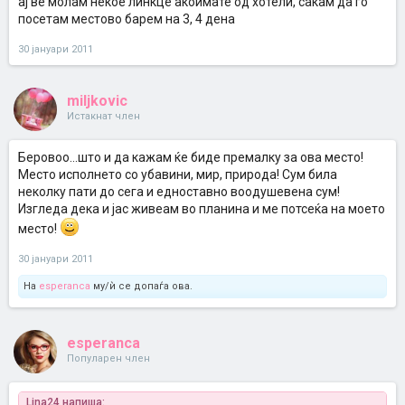
ај ве молам некое линкце акоимате од хотели, сакам да го
посетам местово барем на 3, 4 дена
30 јануари 2011
miljkovic
Истакнат член
Беровоо...што и да кажам ќе биде премалку за ова место!
Место исполнето со убавини, мир, природа! Сум била
неколку пати до сега и едноставно воодушевена сум!
Изгледа дека и јас живеам во планина и ме потсеќа на моето
место!
30 јануари 2011
На
esperanca
му/ѝ се допаѓа ова.
esperanca
Популарен член
Lina24 напиша: