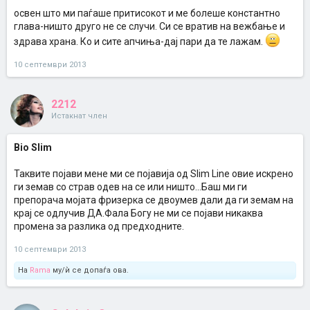
освен што ми паѓаше притисокот и ме болеше константно
глава-ништо друго не се случи. Си се вратив на вежбање и
здрава храна. Ко и сите апчиња-дај пари да те лажам.
10 септември 2013
2212
Истакнат член
Bio Slim
Таквите појави мене ми се појавија од Slim Line овие искрено
ги земав со страв одев на се или ништо...Баш ми ги
препорача мојата фризерка се двоумев дали да ги земам на
крај се одлучив ДА.Фала Богу не ми се појави никаква
промена за разлика од предходните.
10 септември 2013
На
Rama
му/ѝ се допаѓа ова.