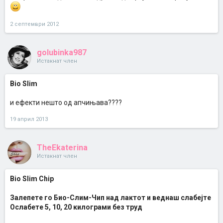
2 септември 2012
golubinka987
Истакнат член
Bio Slim
и ефекти нешто од апчињава????
19 април 2013
TheEkaterina
Истакнат член
Bio Slim Chip
Залепете го Био-Слим-Чип над лактот и веднаш слабејте
Ослабете 5, 10, 20 килограми без труд