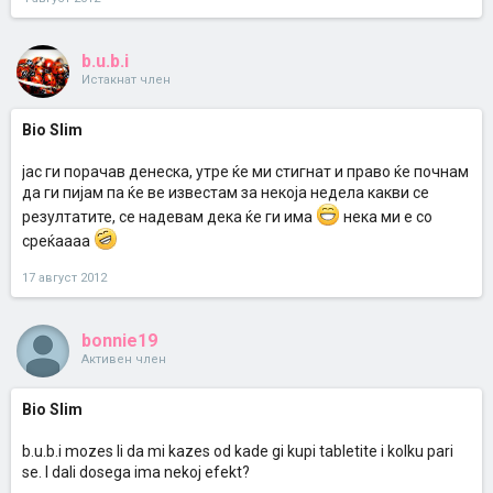
b.u.b.i
Истакнат член
Bio Slim
јас ги порачав денеска, утре ќе ми стигнат и право ќе почнам
да ги пијам па ќе ве известам за некоја недела какви се
резултатите, се надевам дека ќе ги има
нека ми е со
среќаааа
17 август 2012
bonnie19
Активен член
Bio Slim
b.u.b.i mozes li da mi kazes od kade gi kupi tabletite i kolku pari
se. I dali dosega ima nekoj efekt?