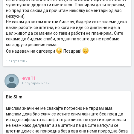
чувствувате додека ги пиете и сл.. Планирам да ги порачам,
но пред тоа сакам да прочитам неколку коментари од вас
(искусни).
Не сакам да читам штетни биле ау, бидејќи сите знаеме дека
вакви работи се штетни, но кога не иде со диети не иде, а
цел живот да се мачам со такви работи не планирам.. Сите
сакаме да бидеме слаби, згодни па зошто да не пробаме
кога друго решение нема...
Се надевам на одговори
Поздрав!
1 август 2012
eva11
Популарен член
Bio Slim
мислам значи не ме свакајте погресно не тврдам ама
мислам дека био слим се истите слим лајн што беа пред да
испадне аферата на алфа тв јас лично не сум ги користела и
не знам како делуваат а за штетни па да сите капсули се
штетни демек на природна база ова она нема природна база