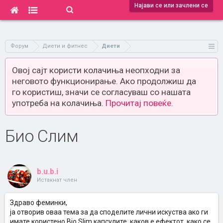
Најави се или зачлени се
Форум
Диети и фитнес
Диети
Овој сајт користи колачиња неопходни за
неговото функционирање. Ако продолжиш да
го користиш, значи се согласуваш со нашата
употреба на колачиња.
Прочитај повеќе.
Био Слим
b.u.b.i
Истакнат член
Здраво феминки,
ја отворив оваа тема за да споделите лични искуства ако ги
имате користено Bio Slim капсулите, каков е ефектот, како се