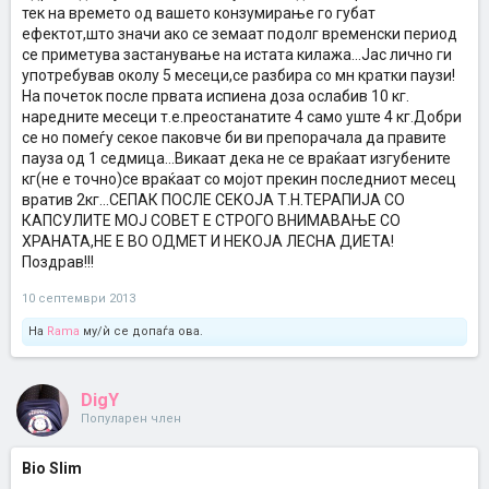
тек на времето од вашето конзумирање го губат
ефектот,што значи ако се земаат подолг временски период
се приметува застанување на истата килажа...Јас лично ги
употребував околу 5 месеци,се разбира со мн кратки паузи!
На почеток после првата испиена доза ослабив 10 кг.
наредните месеци т.е.преостанатите 4 само уште 4 кг.Добри
се но помеѓу секое паковче би ви препорачала да правите
пауза од 1 седмица...Викаат дека не се враќаат изгубените
кг(не е точно)се враќаат со мојот прекин последниот месец
вратив 2кг...СЕПАК ПОСЛЕ СЕКОЈА Т.Н.ТЕРАПИЈА СО
КАПСУЛИТЕ МОЈ СОВЕТ Е СТРОГО ВНИМАВАЊЕ СО
ХРАНАТА,НЕ Е ВО ОДМЕТ И НЕКОЈА ЛЕСНА ДИЕТА!
Поздрав!!!
10 септември 2013
На
Rama
му/ѝ се допаѓа ова.
DigY
Популарен член
Bio Slim