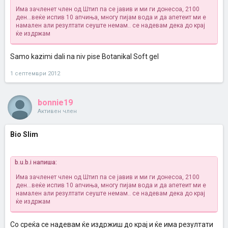
Има зачленет член од Штип па се јавив и ми ги донесоа, 2100
ден...веќе испив 10 апчиња, многу пијам вода и да апетеит ми е
намален али резултати сеуште немам.. се надевам дека до крај
ќе издржам
Samo kazimi dali na niv pise Botanikal Soft gel
1 септември 2012
bonnie19
Активен член
Bio Slim
b.u.b.i напиша:
Има зачленет член од Штип па се јавив и ми ги донесоа, 2100
ден...веќе испив 10 апчиња, многу пијам вода и да апетеит ми е
намален али резултати сеуште немам.. се надевам дека до крај
ќе издржам
Со среќа се надевам ќе издржиш до крај и ќе има резултати