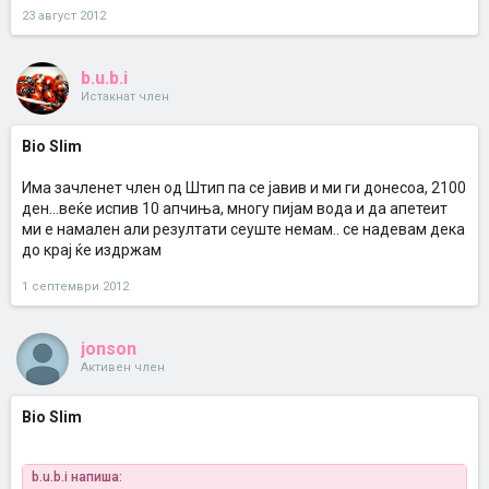
23 август 2012
b.u.b.i
Истакнат член
Bio Slim
Има зачленет член од Штип па се јавив и ми ги донесоа, 2100
ден...веќе испив 10 апчиња, многу пијам вода и да апетеит
ми е намален али резултати сеуште немам.. се надевам дека
до крај ќе издржам
1 септември 2012
jonson
Активен член
Bio Slim
b.u.b.i напиша: