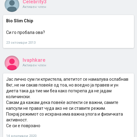
Celebrity3
Активен член
Bio Slim Chip
Си го пробала ова?
23 октомври 2013
Ivaphkare
Активен член
Јас лично сум ги кпристела, апетитот се намалува ослабнав
8кг, не ни сакав повеќе од тоа, но воедно ја правев и ун
диета така да тие ми беа како поткрепа да не јадам
количински.
Сакам да кажам дека повеќе аспекти се важни, самите
капсули не прават чуда ако не си ставите режим.
Покрај режимот со исхрана има важна улога и физичката
активност.
Се си е поврзано
14 декември 2020