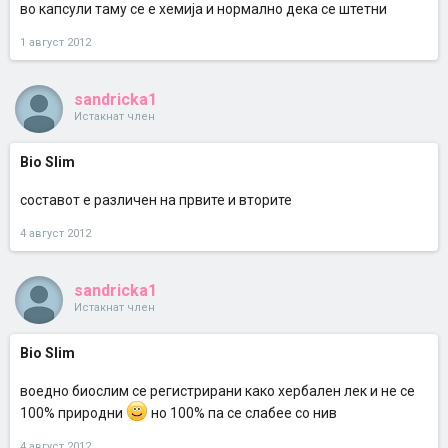
во капсули таму се е хемија и нормално дека се штетни
1 август 2012
sandricka1
Истакнат член
Bio Slim
составот е различен на првите и вторите
4 август 2012
sandricka1
Истакнат член
Bio Slim
воедно биослим се регистрирани како хербален лек и не се
100% природни
но 100% па се слабее со нив
4 август 2012