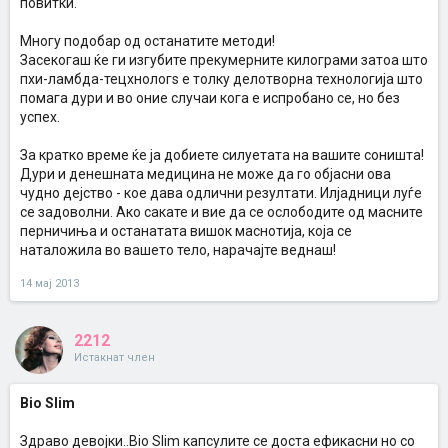
повитки.
Многу подобар од останатите методи!
Засекогаш ќе ги изгубите прекумерните килограми затоа што
пхи-ламбда-тецхнологѕ е толку делотворна технологија што
помага дури и во оние случаи кога е испробано се, но без
успех.
За кратко време ќе ја добиете силуетата на вашите соништа!
Дури и денешната медицина не може да го објасни ова
чудно дејство - кое дава одлични резултати. Илјадници луѓе
се задоволни. Ако сакате и вие да се ослободите од масните
перничиња и останатата вишок маснотија, која се
наталожила во вашето тело, нарачајте веднаш!
14 мај 2013
2212
Истакнат член
Bio Slim
Здраво девојки..Bio Slim капсулите се доста ефикасни но со