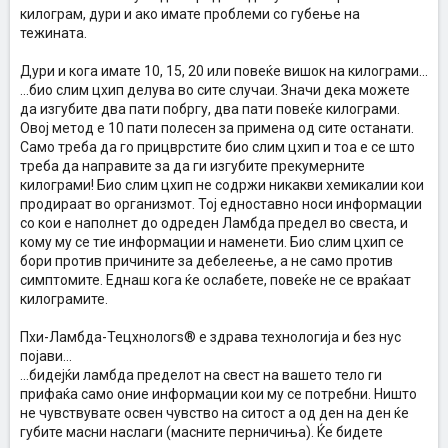
килограм, дури и ако имате проблеми со губење на
тежината.
Дури и кога имате 10, 15, 20 или повеќе вишок на килограми...
...био слим цхип делува во сите случаи. Значи дека можете
да изгубите два пати побргу, два пати повеќе килограми.
Овој метод е 10 пати полесен за примена од сите останати.
Само треба да го прицврстите био слим цхип и тоа е се што
треба да направите за да ги изгубите прекумерните
килограми! Био слим цхип не содржи никакви хемикалии кои
продираат во организмот. Тој едноставно носи информации
со кои е наполнет до одреден Ламбда предел во свеста, и
кому му се тие информации и наменети. Био слим цхип се
бори против причините за дебелеење, а не само против
симптомите. Еднаш кога ќе ослабете, повеќе не се враќаат
килограмите.
Пхи-Ламбда-Тецхнологѕ® е здрава технологија и без нус
појави...
...бидејќи ламбда пределот на свест на вашето тело ги
прифаќа само оние информации кои му се потребни. Ништо
не чувствувате освен чувство на ситост а од ден на ден ќе
губите масни наслаги (масните перничиња). Ќе бидете