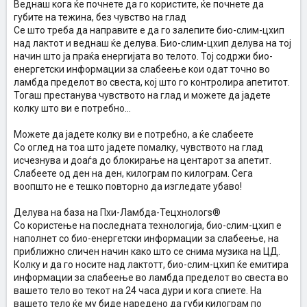
Веднаш кога ќе почнете да го користите, ќе почнете да
губите на тежина, без чувство на глад
Се што треба да направите е да го залепите био-слим-цхип
над лактот и веднаш ќе делува. Био-слим-цхип делува на тој
начин што ја праќа енергијата во телото. Тој содржи био-
енергетски информации за слабеење кои одат точно во
ламбда пределот во свеста, кој што го контролира апетитот.
Тогаш престанува чувството на глад и можете да јадете
колку што ви е потребно...
Можете да јадете колку ви е потребно, а ќе слабеете
Со оглед на тоа што јадете помалку, чувството на глад
исчезнува и доаѓа до блокирање на центарот за апетит.
Слабеете од ден на ден, килограм по килограм. Сега
воопшто не е тешко повторно да изгледате убаво!
Делува на база на Пхи-Ламбда-Тецхнологѕ®
Со користење на последната технологија, био-слим-цхип е
наполнет со био-енергетски информации за слабеење, на
приближно сличен начин како што се снима музика на ЦД.
Колку и да го носите над лактотт, био-слим-цхип ќе емитира
информации за слабеење во ламбда пределот во свеста во
вашето тело во текот на 24 часа дури и кога спиете. На
вашето тело ќе му биде наредено да губи килограм по