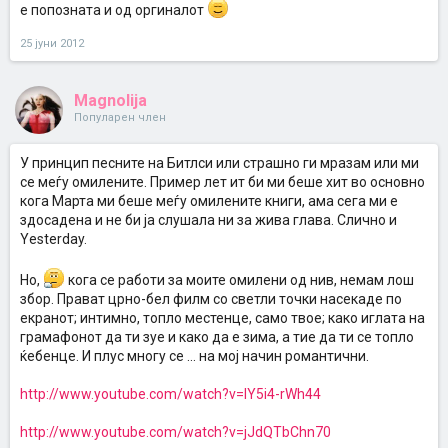
е попозната и од оргиналот
здраво за готово, или несомнено највлијателниот guru на рок
епохата?
ОК, значи доаѓаме до овдека според дефиницијата, масонерија,
25 јуни 2012
гуру, влијание врз уметност(конкретно музика).
Одовде па понатака нема да зборувам за тоа кој го уби Кенеди, а
кој Освалд. Ниту пак за некоја мега конспирација од политичка
Magnolija
сила.
Популарен член
Ќе зборувам за бејби бум генерацијата, дрогите, хипито,
уметноста која излезе од тоа, и на крај, интересната темна страна
на музиката поткована на проповедите на големиот Мајстор Ѕвер.
У принцип песните на Битлси или страшно ги мразам или ми
Она што треба за почеток (а и не треба) да се знае ќе го
се меѓу омилените. Пример лет ит би ми беше хит во основно
презентирам со зборови кои мислам ќе бидат едноставни и за
кога Марта ми беше меѓу омилените книги, ама сега ми е
оној кој прв пат се сретнува со имињава, а секако ќе бидат
здосадена и не би ја слушала ни за жива глава. Слично и
скокотливи конспиративни информации за понапорните музички
адикти. Најсрдечно уште овде ве замолувам да не заземате
Yesterday.
цврсти ставови во поглед на било што, бидејќи се работи за
таблоидни ствари кои треба(се надевам) само да ја срушат тезата
Но,
кога се работи за моите омилени од нив, немам лош
на Вуду дека музиката е “само“ за слушање и за ништо друго, а
збор. Прават црно-бел филм со светли точки насекаде по
да го поткрепат мојот метод на селебрација на модерните поп
богови.
екранот; интимно, топло местенце, само твое; како иглата на
Ако ништо друго бар да го хвалоспеват највлијателниот албум во
грамафонот да ти зуе и како да е зима, а тие да ти се топло
историјата на музиката воопшто.
ќебенце. И плус многу се ... на мој начин романтични.
Сигурно сте запознати дека во 1971 Џими Пејџ ја откупува
Болескин. Болескин е вила на брегот на Лох Нес, на двд
http://www.youtube.com/watch?v=lY5i4-rWh44
изданието на Цепелин, Медисон Сквер Гарден, кога одат интро
клиповите, само пред да започне концертната Рок ен рол, Пејџ
седи на лединка, до езеро во кое пливаат црни лебеди, и свири
http://www.youtube.com/watch?v=jJdQTbChn70
на хурду гурдну (оној чуден инструмент со она за вртење