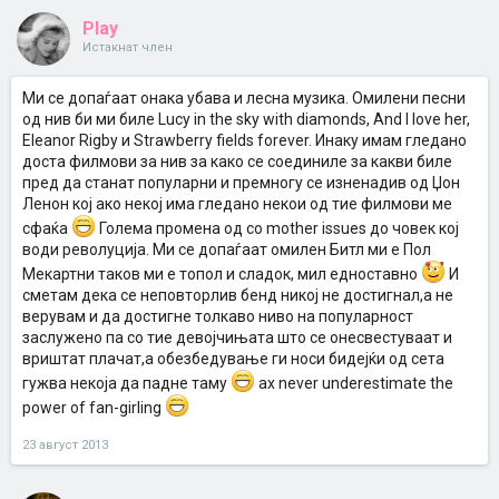
трансформација од бенд со цел да онесвестува женска публика,
Play
за една година до...ОВА! Можат ли 4 обични Ливерпулски дечиња
за само една година да се навлечат на мистицизам и на дроги?!?!
Истакнат член
Најверојатно, може!
Патот во Индија, Харисон ја внесува ситарата во снимките,
Ми се допаѓаат онака убава и лесна музика. Омилени песни
Махариши јоги...Оние дезени на алишта...брадите...Спиритуалниот
од нив би ми биле Lucy in the sky with diamonds, And I love her,
поход, така е наречен...Макар што на документарците доста се
извадија со онаа демек Пол имал дијареја, па со Линда
Eleanor Rigby и Strawberry fields forever. Инаку имам гледано
напуштиле гуру храмот, Ленон имал нека ствар му изкрснала, а
доста филмови за нив за како се соединиле за какви биле
Ринго не бил као у филм....Па што знам?!?!?
пред да станат популарни и премногу се изненадив од Џон
Факт е дека улогата на Наредникот бега и од претходниот метод,
Ленон кој ако некој има гледано некои од тие филмови ме
албум па турнеја и настапи и презентации во живо. Овој бенд
реши да се повлече, и како што Елвис го праќаше
сфаќа
Голема промена од со mother issues до човек кој
златниот кадилак наместо себе на турнеи, Бубачките пратија
води револуција. Ми се допаѓаат омилен Битл ми е Пол
“специјално“ изненадување до аудиториумот. И тоа
Мекартни таков ми е топол и сладок, мил едноставно
И
мислам...“СПЕЦИЈАЛНО“...
сметам дека се неповторлив бенд никој не достигнал,а не
Сега накратко ќе спомнам дека излегува муабет дека Битлси
верувам и да достигне толкаво ниво на популарност
повеќе не снимаат сами, него во студиото се довлечени секаков
тип музичари и текстописци, од “масонските“ редови...Клептон,
заслужено па со тие девојчињата што се онесвестуваат и
Пејџ, Хендрикс од гитари, но нивното име не е спомнато на
вриштат плачат,а обезбедување ги носи бидејќи од сета
омотите...Ај ова ќе го кажам попсле, што мисли школованата
гужва некоја да падне таму
ах never underestimate the
страна у поглед разлика Наредникот и натаму у однос
претходните албуми. Секој слушател на Битлси може да го
power of fan-girling
забележи извонредниот продукциски квалитет на Наредникот и
следбениците, многу поразличен од другите, методот на градење
23 август 2013
на целина албум, поврзаност на песните, за текстовите да не
говорам...
Е сега, на 12 октомври 1969, на радио Мичиген се јавува некојси