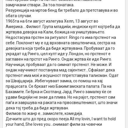
замрчкани ствари...За тоа понатака.
Резурекција на мртов бенд би требало да претставува и во
обата случаи.
1965та на 6ти август излегува Хелп, 13 август во
Америка....Филмот. Група младиќи, индиски култ којтреба да
жртвува девојка на Кали, божица на уништувањето.
Недостасува прстен за ритуалот. Ringo го има прстенот на
себе. Поклонет му е од врховната свештеничка, сестра на
девојката која треба да биде жртвувана. Пробуваат да го
украдат од Ринго, цел култ иде у Лондон, но прстенот е
заглавен на прстот на Ринго. Ондак жртва ќе иде Ринго.
Научници, пробуваат да го симнат прстенот. Не може. И
ондак научникот постанува мад сајентист...Сфаќаат дека
прстенот има моќ и всушност ппретставува талисман. Одат
за Швајцарија...Избегнуваат замка, со помош на хај
прајцесата. Се бркаат низ Бакимгамската палата. Па на
Бахамите. Ги брка и Скотланд Јард. Ринго замалку ќе се
удави бидејќи не знае да плива. Но на рајот, прстенот сам
паѓа и завршува на раката на првосвештеникот, што значи
дека тој треба да биде жртвуван.
Филмов по жанр е...замислете, комедија.
Дечките што до пред скоро пееја All my lovin, I want to hold
your hand, She loves you...снимаат филм за човечки