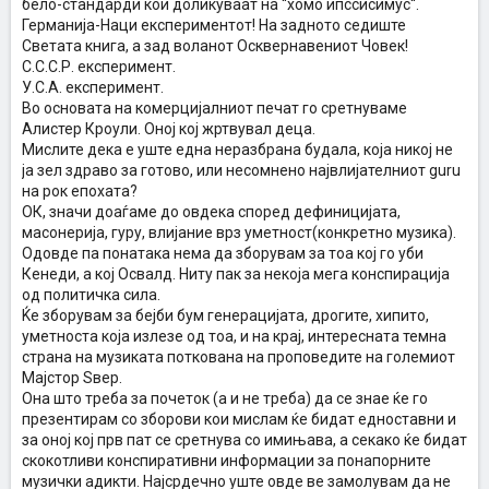
бело-стандарди кои доликуваат на “хомо ипссисимус“.
Германија-Наци експериментот! На задното седиште
Светата книга, а зад воланот Осквернавениот Човек!
С.С.С.Р. експеримент.
У.С.А. експеримент.
Во основата на комерцијалниот печат го сретнуваме
Алистер Кроули. Оној кој жртвувал деца.
Мислите дека е уште една неразбрана будала, која никој не
ја зел здраво за готово, или несомнено највлијателниот guru
на рок епохата?
ОК, значи доаѓаме до овдека според дефиницијата,
масонерија, гуру, влијание врз уметност(конкретно музика).
Одовде па понатака нема да зборувам за тоа кој го уби
Кенеди, а кој Освалд. Ниту пак за некоја мега конспирација
од политичка сила.
Ќе зборувам за бејби бум генерацијата, дрогите, хипито,
уметноста која излезе од тоа, и на крај, интересната темна
страна на музиката поткована на проповедите на големиот
Мајстор Ѕвер.
Она што треба за почеток (а и не треба) да се знае ќе го
презентирам со зборови кои мислам ќе бидат едноставни и
за оној кој прв пат се сретнува со имињава, а секако ќе бидат
скокотливи конспиративни информации за понапорните
музички адикти. Најсрдечно уште овде ве замолувам да не