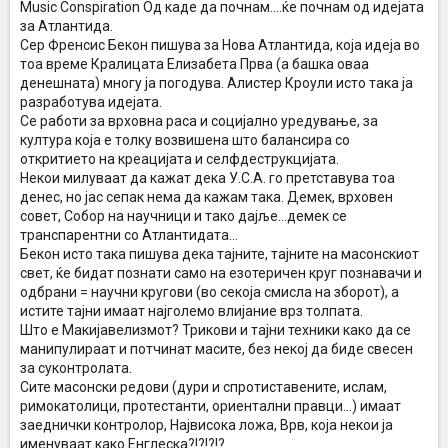
Music Conspiration Од каде да почнам....ќе почнам од идејата
за Атлантида.
Сер Френсис Бекон пишува за Нова Атлантида, која идеја во
тоа време Кралицата Елизабета Прва (а башка оваа
денешната) многу ја погодува. Алистер Кроули исто така ја
разработува идејата.
Се работи за врховна раса и социјално уредување, за
култура која е толку возвишена што балансира со
откритието на креацијата и селфдеструкцијата.
Некои милуваат да кажат дека У.С.А. го претставува тоа
денес, но јас сепак нема да кажам така. Демек, врховен
совет, Собор на научници и тако дајље...демек се
транспарентни со Атлантидата...
Бекон исто така пишува дека тајните, тајните на масонскиот
свет, ќе бидат познати само на езотеричен круг познавачи и
одбрани = научни кругови (во секоја смисла на зборот), а
истите тајни имаат најголемо влијание врз толпата.
Што е Макијавелизмот? Трикови и тајни техники како да се
манипулираат и потчинат масите, без некој да биде свесен
за суконтролата.
Сите масонски редови (дури и спротиставените, ислам,
римокатолици, протестанти, ориентални правци...) имаат
заеднички контролор, Највисока ложа, Врв, која некои ја
именуваат како Енглеска?!?!?!?