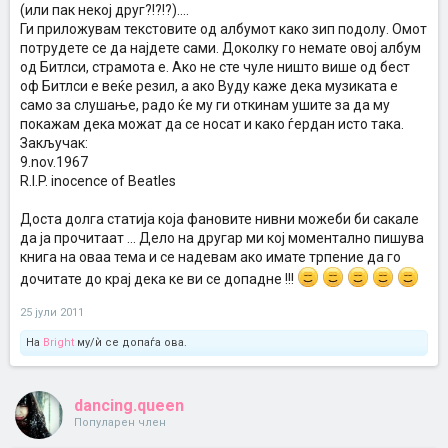
(или пак некој друг?!?!?)....
Ги приложувам текстовите од албумот како зип подолу. Омот
потрудете се да најдете сами. Доколку го немате овој албум
од Битлси, страмота е. Ако не сте чуле ништо више од бест
оф Битлси е веќе резил, а ако Вуду каже дека музиката е
само за слушање, радо ќе му ги откинам ушите за да му
покажам дека можат да се носат и како ѓердан исто така.
Закључак:
9.nov.1967
R.I.P. inocence of Beatles
Доста долга статија која фановите нивни можеби би сакале
да ја прочитаат ... Дело на другар ми кој моментално пишува
книга на оваа тема и се надевам ако имате трпение да го
дочитате до крај дека ке ви се допадне !!!
25 јули 2011
На
Bright
му/ѝ се допаѓа ова.
dancing.queen
Популарен член