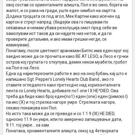
овој состав со ориенталните алишта, Пол е во сино, бојата на
жалот, и со рака на гради, уште еден симбол на смртта.
Додека тројцата се под агол, Мек Картни како исечен од
картон е стрејт напред. (бидејќи ова го пишувам по
сеќавање и немам убава резолуција омот пред себе ве
замолувам ист таков да си најдете низ нетов, и да ги
проверите детаљиве, и ако имам грешки негде, се
извинувам).
Понатаму, после цветниот аранжман Битлс има еден круг кој
заедно може да се прочита и како BE AT LESO, а Лесо е грчки
остров кој групата го откупува, демек некои муабети, гробот
на Пол е на Лесо.
Една од најинтересните работи е ако на оној бубањ кај што е
напишано Sgt. Pepper's Lonely Hearts Club Band , ако го
ставите огледалото како претходно над хоризонталната
лента со Lonely Hearts, добивате no1 one I X HE^DIED. Ова
треба да биде како број еден(no1) еден (one) еден (римско I)
па икс (Х) и тој стрелка нагоре умре. Стрелката нагоре,
секако покажува кон Пол.
Но исто така може да се преведе и со 1 1 9 (IX) HE DIED,
односно 11.9 он умре, или по америчко запишување дати,
9.11. тој умре....ха хам.
Понатака, орнаменталните алишта, секој од 4етворката