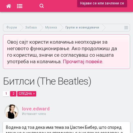
Најави се или зачлени се
Форум
Забава
Музика
Групи и изведувачи
Овој сајт користи колачиња неопходни за
неговото функционирање. Ако продолжиш да
го користиш, значи се согласуваш со нашата
употреба на колачиња.
Прочитај повеќе.
Битлси (The Beatles)
1
2
СЛЕДНА >
love.edward
Истакнат член
Водена од тоа дека има тема за Џастин Бибер, што според