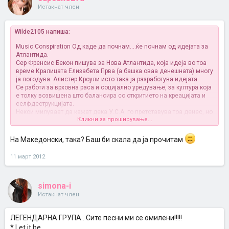
Истакнат член
Wilde2105 напиша:
Music Conspiration Од каде да почнам....ќе почнам од идејата за
Атлантида.
Сер Френсис Бекон пишува за Нова Атлантида, која идеја во тоа
време Кралицата Елизабета Прва (а башка оваа денешната) многу
ја погодува. Алистер Кроули исто така ја разработува идејата.
Се работи за врховна раса и социјално уредување, за култура која
е толку возвишена што балансира со откритието на креацијата и
селфдеструкцијата.
Некои милуваат да кажат дека У.С.А. го претставува тоа денес, но
Кликни за проширување...
јас сепак нема да кажам така. Демек, врховен совет, Собор на
научници и тако дајље...демек се транспарентни со Атлантидата...
Бекон исто така пишува дека тајните, тајните на масонскиот свет,
На Македонски, така? Баш би скала да ја прочитам
ќе бидат познати само на езотеричен круг познавачи и одбрани =
научни кругови (во секоја смисла на зборот), а истите тајни имаат
11 март 2012
најголемо влијание врз толпата.
Што е Макијавелизмот? Трикови и тајни техники како да се
манипулираат и потчинат масите, без некој да биде свесен за
simona-i
суконтролата.
Сите масонски редови (дури и спротиставените, ислам,
Истакнат член
римокатолици, протестанти, ориентални правци...) имаат
заеднички контролор, Највисока ложа, Врв, која некои ја
ЛЕГЕНДАРНА ГРУПА.. Сите песни ми се омилени!!!!!
именуваат како Енглеска?!?!?!?
Геја, големата мајка божица=О.Н.
* Let it be