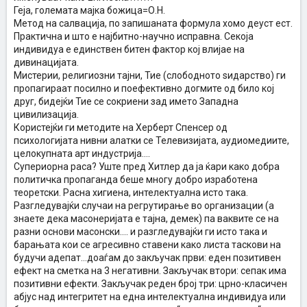
Геја, големата мајка божица=О.Н.
Метод на салвација, по запишаната формула хомо деуст ест.
Практична и што е најбитно-научно исправна. Секоја
индивидуа е единствен битен фактор кој влијае на
дивинацијата.
Мистерии, религиозни тајни, Тие (слободното ѕидарство) ги
пропагираат посилно и поефективно догмите од било кој
друг, бидејќи Тие се сокриени зад името Западна
цивилизација.
Користејќи ги методите на Херберт Спенсер од
психологијата нивни алатки се Телевизијата, аудиомедиите,
целокупната арт индустрија....
Супериорна раса? Уште пред Хитлер да ја ќари како добра
политичка пропаганда беше многу добро изработена
теоретски. Расна хигиена, интелектуална исто така.
Разгледувајќи случаи на регрутирање во организации (а
знаете дека масонеријата е тајна, демек) па ваквите се на
разни основи масонски.... и разгледувајќи ги исто така и
барањата кои се агресивно ставени како листа таскови на
будучи адепат...доаѓам до закључак први: еден позитивен
ефект на сметка на 3 негативни. Закључак втори: сепак има
позитивни ефекти. Закључак реден број три: црно-класичен
абјус над интегритет на една интелектуална индивидуа или