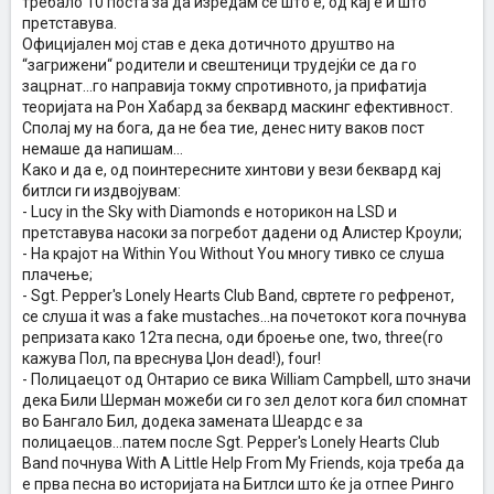
требало 10 поста за да изредам се што е, од кај е и што
претставува.
Официјален мој став е дека дотичното друштво на
“загрижени“ родители и свештеници трудејќи се да го
зацрнат...го направија токму спротивното, ја прифатија
теоријата на Рон Хабард за беквард маскинг ефективност.
Сполај му на бога, да не беа тие, денес ниту ваков пост
немаше да напишам...
Како и да е, од поинтересните хинтови у вези беквард кај
битлси ги издвојувам:
- Lucy in the Sky with Diamonds е ноторикон на LSD и
претставува насоки за погребот дадени од Алистер Кроули;
- На крајот на Within You Without You многу тивко се слуша
плачење;
- Sgt. Pepper's Lonely Hearts Club Band, свртете го рефренот,
се слуша it was a fake mustaches...на почетокот кога почнува
репризата како 12та песна, оди броење one, two, three(го
кажува Пол, па вреснува Џон dead!), four!
- Полицаецот од Онтарио се вика William Campbell, што значи
дека Били Шерман можеби си го зел делот кога бил спомнат
во Бангало Бил, додека замената Шеардс е за
полицаецов...патем после Sgt. Pepper's Lonely Hearts Club
Band почнува With A Little Help From My Friends, која треба да
е прва песна во историјата на Битлси што ќе ја отпее Ринго