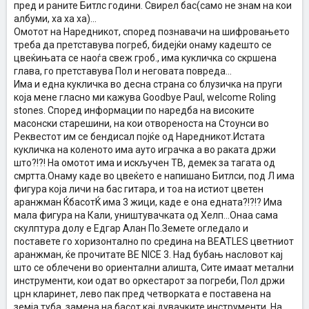
пред и раните Битлс години. Свирел бас(само не знам на кои
албуми, ха ха ха)...
Омотот на Наредникот, според познавачи на шифровањето
треба да претставува погреб, бидејќи онаму кадешто се
цвеќињата се наоѓа свеж гроб., има кукличка со скршена
глава, го претставува Пол и неговата повреда...
Има и една кукличка во десна страна со блузичка на пруги
која мене гласно ми кажува Goodbye Paul, welcome Roling
stones. Според информации по наредба на високите
масонски старешини, на кои отвореноста на Стоунси во
Реквестот им се бендисал појќе од Наредникот.Истата
кукличка на коленото има ауто играчка а во раката држи
што?!?! На омотот има и искључен ТВ, демек за тагата од
смртта.Онаму каде во цвеќето е напишано Битлси, под Л има
фигура која личи на бас гитара, и тоа на истиот цветен
аранжман ЌбасотЌ има 3 жици, каде е она едната?!?!? Има
мала фигура на Кали, уништувачката од Хелп...Онаа сама
скулптура долу е Едгар Алан По.Земете огледало и
поставете го хоризонтално по средина на BEATLES цветниот
аранжман, ќе прочитате BE NICE 3. Над бубањ насловот кај
што се облечени во ориентални алишта, Сите имаат метални
инструменти, кои одат во оркестарот за погреби, Пол држи
црн кларинет, лево пак пред четворката е поставена на
земја туба, замена на басот кај дувачките инструменти. На