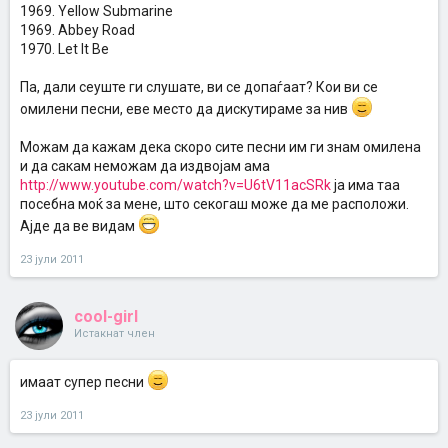
1969. Yellow Submarine
1969. Abbey Road
1970. Let It Be
Па, дали сеуште ги слушате, ви се допаѓаат? Кои ви се
омилени песни, еве место да дискутираме за нив
Можам да кажам дека скоро сите песни им ги знам омилена
и да сакам неможам да издвојам ама
http://www.youtube.com/watch?v=U6tV11acSRk
ја има таа
посебна моќ за мене, што секогаш може да ме расположи.
Ајде да ве видам
23 јули 2011
cool-girl
Истакнат член
имаат супер песни
23 јули 2011