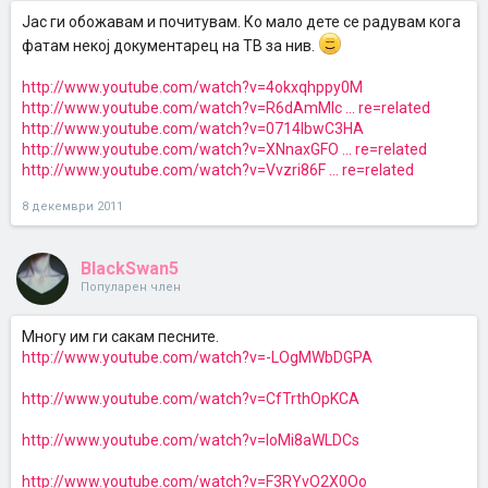
Јас ги обожавам и почитувам. Ко мало дете се радувам кога
фатам некој документарец на ТВ за нив.
http://www.youtube.com/watch?v=4okxqhppy0M
http://www.youtube.com/watch?v=R6dAmMlc ... re=related
http://www.youtube.com/watch?v=0714IbwC3HA
http://www.youtube.com/watch?v=XNnaxGFO ... re=related
http://www.youtube.com/watch?v=Vvzri86F ... re=related
8 декември 2011
BlackSwan5
Популарен член
Многу им ги сакам песните.
http://www.youtube.com/watch?v=-LOgMWbDGPA
http://www.youtube.com/watch?v=CfTrthOpKCA
http://www.youtube.com/watch?v=IoMi8aWLDCs
http://www.youtube.com/watch?v=F3RYvO2X0Oo