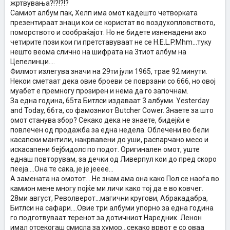
жртвувања?!?!?!?
Самиот албум пак, Хелп има омот кадешто четворката
презентираат знаци кои се користат во воздухопловството,
поморството и сообраќајот. Но не бидете изненадени ако
четирите пози кои ги претставуваат не се H.E.L.P.Mhm...туку
нешто веома слично на шифрата на 3тиот албум на
Цепелинци....
Филмот излегува значи на 29ти јули 1965, трае 92 минути.
Некои сметаат дека овие броеви се поврзани со 666, но овој
муабет е премногу проѕирен и нема да го започнам.
За една година, 65та Битлси издаваат 3 албуми. Yesterday
and Today, 66та, со фамозниот Butcher Cower. Знаете за што
омот станува збор? Секако дека не знаете, бидејќи е
повлечен од продажба за една недела. Облечени во бели
касапски мантили, накрвавени до уши, распарчано месо и
искасапени бејбидолс по подот. Оригинален омот, уште
еднаш повторувам, за дечки од Ливерпул кои до пред скоро
пееја....Она те сака, је је јееее...
А замената на омотот....Не знам ама она како Пол се наоѓа во
камион мене многу појќе ми личи како тој да е во ковчег.
28ми август, Револверот...магични кругови, Абракадабра,
Битлси на сафари....Овие три албуми упорно за една година
го подготвуваат теренот за дотичниот Наредник. Ленон
имал отсекогаш смисла за хумор...секако врвот е со оваа