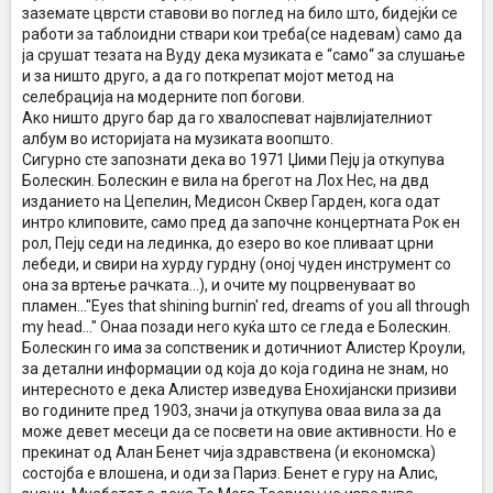
заземате цврсти ставови во поглед на било што, бидејќи се
работи за таблоидни ствари кои треба(се надевам) само да
ја срушат тезата на Вуду дека музиката е “само“ за слушање
и за ништо друго, а да го поткрепат мојот метод на
селебрација на модерните поп богови.
Ако ништо друго бар да го хвалоспеват највлијателниот
албум во историјата на музиката воопшто.
Сигурно сте запознати дека во 1971 Џими Пејџ ја откупува
Болескин. Болескин е вила на брегот на Лох Нес, на двд
изданието на Цепелин, Медисон Сквер Гарден, кога одат
интро клиповите, само пред да започне концертната Рок ен
рол, Пејџ седи на лединка, до езеро во кое пливаат црни
лебеди, и свири на хурду гурдну (оној чуден инструмент со
она за вртење рачката...), и очите му поцрвенуваат во
пламен..."Eyes that shining burnin' red, dreams of you all through
my head..." Онаа позади него куќа што се гледа е Болескин.
Болескин го има за сопственик и дотичниот Алистер Кроули,
за детални информации од која до која година не знам, но
интересното е дека Алистер изведува Енохијански призиви
во годините пред 1903, значи ја откупува оваа вила за да
може девет месеци да се посвети на овие активности. Но е
прекинат од Алан Бенет чија здравствена (и економска)
состојба е влошена, и оди за Париз. Бенет е гуру на Алис,