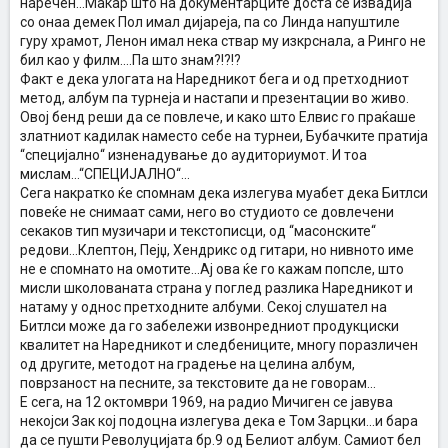
наречен...Макар што на документарците доста се извадија
со онаа демек Пол имал дијареја, па со Линда напуштиле
гуру храмот, Ленон имал нека ствар му изкрснала, а Ринго не
бил као у филм....Па што знам?!?!?
Факт е дека улогата на Наредникот бега и од претходниот
метод, албум па турнеја и настапи и презентации во живо.
Овој бенд реши да се повлече, и како што Елвис го праќаше
златниот кадилак наместо себе на турнеи, Бубачките пратија
“специјално“ изненадување до аудиториумот. И тоа
мислам...“СПЕЦИЈАЛНО“...
Сега накратко ќе спомнам дека излегува муабет дека Битлси
повеќе не снимаат сами, него во студиото се довлечени
секаков тип музичари и текстописци, од “масонските“
редови...Клептон, Пејџ, Хендрикс од гитари, но нивното име
не е спомнато на омотите...Ај ова ќе го кажам попсле, што
мисли школованата страна у поглед разлика Наредникот и
натаму у однос претходните албуми. Секој слушател на
Битлси може да го забележи извонредниот продукциски
квалитет на Наредникот и следбениците, многу поразличен
од другите, методот на градење на целина албум,
поврзаност на песните, за текстовите да не говорам...
Е сега, на 12 октомври 1969, на радио Мичиген се јавува
некојси Зак кој подоцна излегува дека е Том Зарцки...и бара
да се пушти Револуцијата бр.9 од Белиот албум. Самиот бел