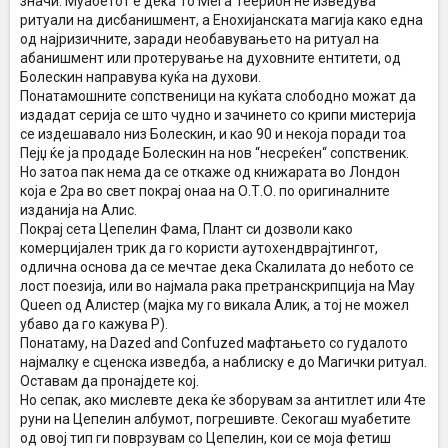
значи. Муабетот е дека То Мега Теерион не изведува
ритуали на дисбанишмент, а Енохијанската магија како една
од најризичните, заради необавувањето на ритуал на
абанишмент или протерување на духовните ентитети, од
Болескин направува куќа на духови.
Понатамошните сопственици на куќата слободно можат да
издадат серија се што чудно и зачинето со крипи мистерија
се издешавало низ Болескин, и као 90 и некоја поради тоа
Пејџ ќе ја продаде Болескин на нов “несреќен“ сопственик.
Но затоа пак нема да се откаже од книжарата во Лондон
која е 2ра во свет покрај онаа на О.Т.О. по оригиналните
изданија на Алис.
Покрај сета Цепелин Фама, Плант си дозволи како
комерцијален трик да го користи аутохендврајтингот,
одлична основа да се мечтае дека Скалилата до небото се
лост поезија, или во најмала рака претранскрипција на May
Queen од Алистер (мајка му го викала Алик, а тој не можел
убаво да го кажува Р).
Понатаму, на Dazed and Confuzed мафтањето со гудалото
најмалку е сценска изведба, а наблиску е до Магички ритуал.
Оставам да пронајдете кој.
Но сепак, ако мислевте дека ќе зборувам за антитлет или 4те
руни на Цепелин албумот, погрешивте. Секогаш муабетите
од овој тип ги поврзувам со Цепелин, кои се моја фетиш