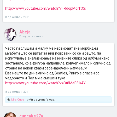
http://www.youtube.com/watch?v=RdopMqrftXs
8 декември 2011
Abeja
Популарен член
Често ги слушам и малку ме нервираат тие морбидни
муабети што се вртат за нив поврзани со се и сешто, па
испитување анализирање на нивните слики од албуми како
застанале, која фигура направиле, ковчег имало и слично од
страна на некои квази себенаречени
научњаци
Еве нешто по динамично од Beatles, Ринго е опасен со
чадорчето и Пол ми е смешен тука
http://www.youtube.com/watch?v=3t8MeE8Ik4Y
8 декември 2011
На
Mrs.Cuper
му/ѝ се допаѓа ова.
cupcake27a