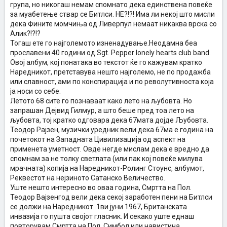
група, но никогаш немам спомнато дека единствена повеќе
за муабетење ствар се Битлси. НЕ?!?! Има ли некој што мисли
дека Фините момчиња од Ливерпул немаат никаква врска со
Алик?!?!?
Тогаш ете го најголемото изненадување.Неодамна беа
прославени 40 години од Sgt. Pepper lonely hearts club band.
Овој албум, кој понатака во текстот ќе го кажувам кратко
Наредникот, претставува нешто најголемо, не по продажба
или славност, ами по конспирација и по револутивноста која
ја носи со себе.
Летото 68 сите го познаваат како лето на љубовта. Но
запрашан Дејвид Гилмур, а што беше пред тоа лето на
љубовта, тој кратко одговара дека 67мата дојде Љубовта.
Теодор Рајзен, музички уредник вели дека 67ма е година на
почетокот на Западната Цивилизација од аспект на
применета уметност. Овде негде мислам дека е вредно да
спомнам за не толку светлата (или пак кој повеќе милува
мрачната) копија на Наредникот-Ролинг Стоунс, албумот,
Реквестот на нејзиното Сатанско Величество.
Уште нешто интересно во оваа година, Смртта на Пол.
Теодор Вајзенгод вели дека секој заработен пени на Битлси
се должи на Наредникот. 1ви јуни 1967, Британската
инвазија го пушта својот гласник. И секако уште еднаш
повторувам Смртта на Пол. Симбол или навистина