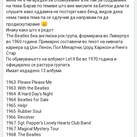
мене не е ни вреден за спомнување а не пак за создавање
на тема. Барав по темиве што вие мислите за Битлси дали ги
слушате иако оддамна не постојат како бенд, видов дека
нема таква тема па се одлучив да направам па да
продискутираме
Инаку како што е редот:
The Beatles беа англиска рок група, формирана во Ливерпул
во 1960 година. Примарно составени во текот на нивната
кариера од Џон Ленон, Пол Мекартни, Џорџ Харисон и Ринго
Стар.
По објавувањето на албумот Let It Be во 1970 година и
официјално се растура групата.
Имаат издадено 13 албуми
1963. Please Please Me
1963. With the Beatles
1964. A Hard Day's Night
1964. Beatles for Sale
1965. Help!
1965. Rubber Soul
1966. Revolver
1967. Sgt. Pepper's Lonely Hearts Club Band
1967. Magical Mystery Tour
1968. The Beatles