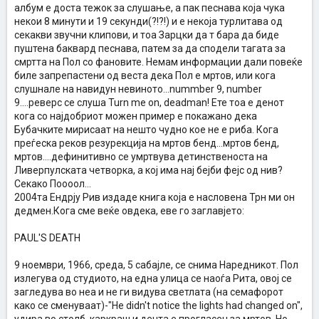
албум е доста тежок за слушање, а пак песнава која чука
некои 8 минути и 19 секунди(?!?!) и е некоја турлитава од
секакви звучни клипови, и тоа Зарцки да т бара да биде
пуштена баквард песнава, патем за да сподели тагата за
смртта на Пол со фановите. Немам информации дали повеќе
биле запрепастени од веста дека Пол е мртов, или кога
слушнале на навидун невиното...nummber 9, number
9....реверс се слуша Turn me on, deadman! Ете тоа е денот
кога со најдобриот можен пример е покажано дека
Бубачките мирисаат на нешто чудно кое не е риба. Кога
преѓеска реков резурекција на мртов бенд...мртов бенд,
мртов....дефинитивно се умртвува детинственоста на
Ливерпулската четворка, а кој има нај бејби фејс од нив?
Секако Поооол...
2004та Ендрју Рив издаде книга која е насловена Трн ми он
дедмен.Кога сме веќе овдека, еве го заглавјето:
PAUL'S DEATH
9 ноември, 1966, среда, 5 сабајле, се снима Наредникот. Пол
излегува од студиото, на една улица се наоѓа Рита, овој се
загледува во неа и не ги видува светлата (на семафорот
како се сменуваат)-"He didn't notice the lights had changed on",