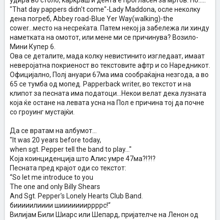
удира во столб, каркраш и дента е прогласен за мртов. Но.....
"That day pappers didn't come"-Lady Maddona, осле неколку
дена погреб, Abbey road-Blue Yer Way(walking)-the
cower...место на несреќата. Патем некој ја забележа ли хинду
наметката на омотот, или мене ми се причинува? Возило-
Мини Купер 6.
Ова се деталите, мада колку невистинито изгледаат, имаат
неверојатна покриеност во текстовите афтр и со Наредникот.
Официјално, Полј ануари 67ма има сообраќајна незгода, а во
65 се тумба од мопед. Papperback writer, во текстот и на
клипот за песната има податоци...Некои велат дека лузната
која ќе остане на левата усна на Пол е причина тој да почне
со гроуинг мустајќи.
Да се вратам на албумот...
"It was 20 years before today,
when sgt. Pepper tell the band to play..."
Која коинциденција што Алис умре 47ма?!?!?
Песната пред крајот оди со текстот:
“So let me introduce to you
The one and only Billy Shears
And Sgt. Pepper's Lonely Hearts Club Band.
бииииилииии шиииииииррррс!“
Вилијам Били Шиарс или Шепард, пријателче на Ленон од