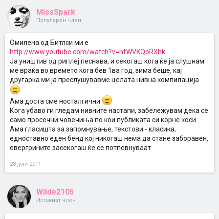
MissSpark
Популарен член
Омилена од Битлси ми е
http://www.youtube.com/watch?v=nfWVKQoRXhk
Ја уништив од риплеј песнава, и секогаш кога ќе ја слушнам
ме враќа во времето кога бев 1ва год, зима беше, кај
другарка ми ја преслушувавме целата нивна компилација
Ама доста сме носталгични
Кога убаво ги гледам нивните настапи, забележувам дека се
само просечни човечиња по кои публиката си корне коси.
Ама гласишта за запомнување, текстови - класика,
едноставно еден бенд кој никогаш нема да стане заборавен,
евергрините засекогаш ќе се потпевнуваат
23 јули 2011
Wilde2105
Истакнат член