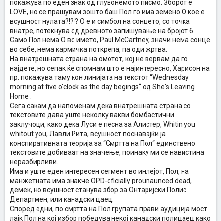
покажува по еден знак од глувонемото писмо. Зборот е
LOVE, но се прашувам зошто баш Пол го има земено О кое е
всушност нулата?!?!? О е и симбол на сонцето, со точка
внатре, потекнува од древното запишување на бројот 6.
Само Пол нема О во името, Paul McCartney, значи нема сонце
во себе, нема кармичка поткрепа, па оди жртва.
На внатрешната страна на омотот, кој не вервам да го
најдете, но сепак ќе спомнам што е најинтересно, Харисон на
пр. покажува таму кон линијата на текстот “Wednesday
morning at five o'clock as the day begings“ од She's Leaving
Home .
Сега сакам да напоменам дека внатрешната страна со
текстовите дава уште неколку вакви бомбастични
заклучоци, како дека Луси е песна за Алистер, Whitin you
whitout you, Лавли Рита, всушност поснавајќи ја
конспиративната теорија за “Смртта на Пол“ единствено
текстовите добиваат на значење, поинаку ми се навистина
неразбирливи.
Има и уште еден интересен сегмент во инлејот, Пол, на
манжетната има знакче OPD-oficially prounaunced dead,
демек, но всушност станува збор за Онтаријски Полис
Департмен, или канадски цаец.
Според едни, по смртта на Пол групата прави аудиција мост
лајк Пол на кој избор победува некој канадски полицаец како