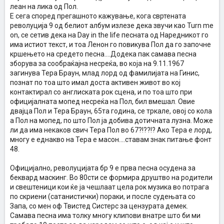
леан на лика од Пол.
Е сега според прегашното кажување, кога свртената
револуција 9 од белиот албум излезе дека звучи као Turn me
on, се сетив дека на Day in the life песната од Наредникот го
има истиот текст, и тоа Ленон го повикува Пол да го започне
кршењето на средето песна....Додека пак самава песна
зборува за сообраќајна несреќа, во која на 9.11.1967
загинува Тера Браун, млад лорд од фамилијата на Гинис,
познат по тоа што имал доста активен живот во кој
контактирал со англиската рок сцена, и по тоа што при
официјалната мопед несреќа на Пол, бил вмешал. Овие
двајца Пол и Тера Браун, 65та година, се тркале, овој со кола
а Пол на мопед, по што Пол ја добива дотичната лузна. Може
ли да има некаков свич Тера Пол во 67?!??!? Ако Тера е лорд,
многу е еднакво на Тера е масон....ставам знак питање фонт
48.
Официјално, револуцијата бр 9 е прва песна осудена за
беквард маскинг. Во 80сти се формира друштво на родители
и свештеници кои ќе ја чешлаат цела рок музика во потрага
по скриени (сатанистички) пораки, и после судењата со
Запа, со мен оф Твистед Систерс за цензурата демек.
Самава песна има толку многу клипови внатре што би ми