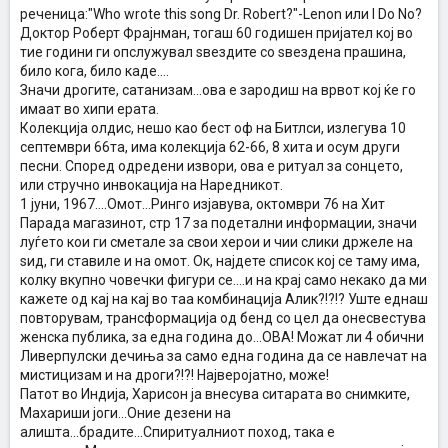
реченица:"Who wrote this song Dr. Robert?"-Lenon или I Do No?
Доктор Роберт Фрајнман, тогаш 60 годишен пријател кој во
тие години ги опслужувал ѕвездите со ѕвездена прашина,
било кога, било каде....
Значи дрогите, сатанизам...ова е зародиш на врвот кој ќе го
имаат во хипи ерата.
Колекција олдис, нешо као бест оф на Битлси, излегува 10
септември 66та, има колекција 62-66, 8 хита и осум други
песни. Според одредени извори, ова е ритуал за сонцето,
или стручно инвокација на Наредникот.
1 јуни, 1967....Омот...Ринго изјавува, октомври 76 на Хит
Парада магазинот, стр 17 за подетални информации, значи
луѓето кои ги сметале за свои херои и чии слики држеле на
ѕид, ги ставиле и на омот. Ок, најдете список кој се таму има,
колку вкупно човечки фигури се....и на крај само некако да ми
кажете од кај на кај во таа комбинација Алик?!?!? Уште еднаш
повторувам, трансформација од бенд со цел да онесвестува
женска публика, за една година до...ОВА! Можат ли 4 обични
Ливерпулски дечиња за само една година да се навлечат на
мистицизам и на дроги?!?! Најверојатно, може!
Патот во Индија, Харисон ја внесува ситарата во снимките,
Махариши јоги...Оние дезени на
алишта...брадите...Спиритуалниот поход, така е