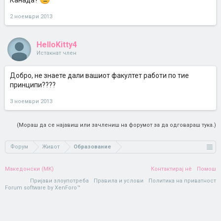
Канада?
2 ноември 2013
HelloKitty4
Истакнат член
Добро, не знаете дали вашиот факултет работи по тие
принципи????
3 ноември 2013
(Мораш да се најавиш или зачлениш на форумот за да одговараш тука.)
Форум
Живот
Образование
Македонски (MK)
Контактирај нè
Помош
Пријави злоупотреба
Правила и услови
Политика на приватност
Forum software by XenForo™