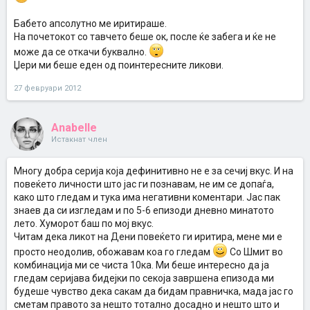
Бабето апсолутно ме иритираше.
На почетокот со тавчето беше ок, после ќе забега и ќе не
може да се откачи буквално.
Џери ми беше еден од поинтересните ликови.
27 февруари 2012
Anabelle
Истакнат член
Многу добра серија која дефинитивно не е за сечиј вкус. И на
повеќето личности што јас ги познавам, не им се допаѓа,
како што гледам и тука има негативни коментари. Јас пак
знаев да си изгледам и по 5-6 епизоди дневно минатото
лето. Хуморот баш по мој вкус.
Читам дека ликот на Дени повеќето ги иритира, мене ми е
просто неодолив, обожавам коа го гледам
Со Шмит во
комбинација ми се чиста 10ка. Ми беше интересно да ја
гледам серијава бидејки по секоја завршена епизода ми
будеше чувство дека сакам да бидам правничка, мада јас го
сметам правото за нешто тотално досадно и нешто што и