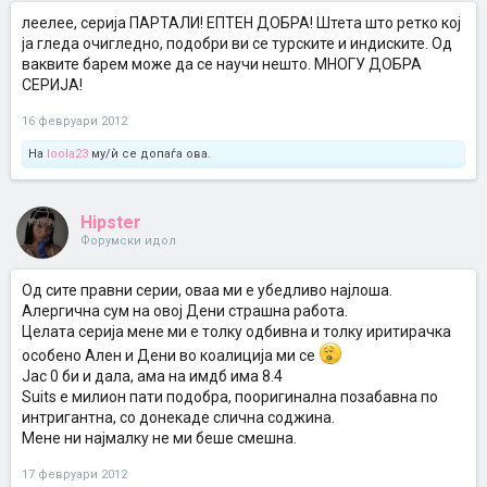
леелее, серија ПАРТАЛИ! ЕПТЕН ДОБРА! Штета што ретко кој
ја гледа очигледно, подобри ви се турските и индиските. Од
ваквите барем може да се научи нешто. МНОГУ ДОБРА
СЕРИЈА!
16 февруари 2012
На
loola23
му/ѝ се допаѓа ова.
Hipster
Форумски идол
Од сите правни серии, оваа ми е убедливо најлоша.
Алергична сум на овој Дени страшна работа.
Целата серија мене ми е толку одбивна и толку иритирачка
особено Ален и Дени во коалиција ми се
Јас 0 би и дала, ама на имдб има 8.4
Suits е милион пати подобра, пооригинална позабавна по
интригантна, со донекаде слична соджина.
Мене ни најмалку не ми беше смешна.
17 февруари 2012