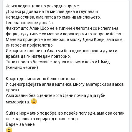
Ја изгледав цела во рекордно време.
Додека ја даваа на тв мислев дека е глупава и
неподнослива, ама потоа го сменив мислењето.
Генерално ми се допаѓа.
Фактот што Алан Шор не е типичен лепотан со испеглана
фацка, туку типче со мозок и карактер ми го направи ќејфот.
Мене во принцип ме нервираше малку Дени Крејн, ама ок е,
интересно пријателство.
И крајните говори на Алан ми беа одлични, некои дури ги
враќав да ги изгледам повторно.
Типот просто блескаше во улогата, исто како и Шмид
(Кендис Берген).
Крајот дефинитивно беше претеран.
И сценографијата апла вештачка, многу аматерски за ваков
проект.
Ама жални беа сцените кога Дени почна да ја губи
меморијата.
Suits е нормално подобра, во повеќе погледи, ама ова сепак
не е најлошата серија од ваков жанр.
Барем за мене.