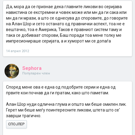
Да, мора да се признае дека главните ликови во серијава
навистина се екстремни и човек може или мн да ги сака или
мн да ги мрази, а што се однесува до споровите, до говорите
на Алан Шор и сето останато од правнички аспект, тоа не е
вештачко, тоа е Америка, Таков е правниот систем таму и
така се добиваат спорови, Баш поради тоа мене толку ме
импресионираше серијата, а и хуморот ми се допаѓа
14 април 2012
Sephora
Популарен член
Според мене ова е една од подобрите серии и една од
првите кои почнав да ги пратам, како што паметам.
Алан Шор нуди одлична глума и општо ми беше омилен лик.
Герет ми беше меѓу поинтересните ликови, штета што се'
заврши трагично.
СПОЈЛЕР