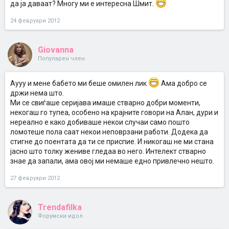
да ја даваат? Многу ми е интересна Шмит.
24 февруари 2012
Giovanna
Популарен член
Аууу и мене бабето ми беше омилен лик
Ама добро се
држи нема што.
Ми се свиѓаше серијава имаше стварно добри моменти,
некогаш го тупеа, особено на крајните говори на Алан, дури и
нереално е како добиваше некои случаи само пошто
ломотеше пола саат некои неповрзани работи. Додека да
стигне до поентата да ти се приспие. И никогаш не ми стана
јасно што толку жениве гледаа во него. Интелект стварно
знае да запали, ама овој ми немаше едно привлечно нешто.
27 февруари 2012
Trendafilka
Форумски идол