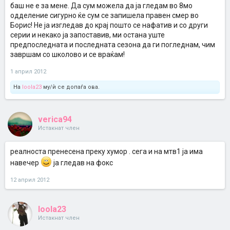
баш не е за мене. Да сум можела да ја гледам во 8мо
одделение сигурно ќе сум се запишела правен смер во
Борис! Не ја изгледав до крај пошто се нафатив и со други
серии и некако ја запоставив, ми остана уште
предпоследната и последната сезона да ги погледнам, чим
завршам со школово и се враќам!
1 април 2012
На
loola23
му/ѝ се допаѓа ова.
verica94
Истакнат член
реалноста пренесена преку хумор . сега и на мтв1 ја има
навечер
ја гледав на фокс
12 април 2012
loola23
Истакнат член