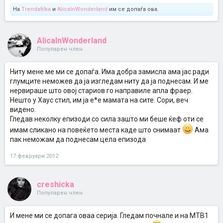
На
Trendafilka
и
AlicaInWonderland
им се допаѓа ова.
AlicaInWonderland
Популарен член
Ниту мене ме ми се допаѓа. Има добра замисла ама јас ради
глумците неможев да ја изгледам ниту да ја поднесам. И ме
нервираше што овој стариов го направиле апла фраер.
Нешто у Хаус стил, им ја е*е мамата на сите. Сори, веч
видено.
Гледав неколку епизоди со сила зашто ми беше ќеф оти се
имам сликано на повеќето места каде што снимаат
Ама
пак неможам да поднесам цела епизода
17 февруари 2012
creshicka
Популарен член
И мене ми се допага оваа серија. Гледам почнале и на МТВ1