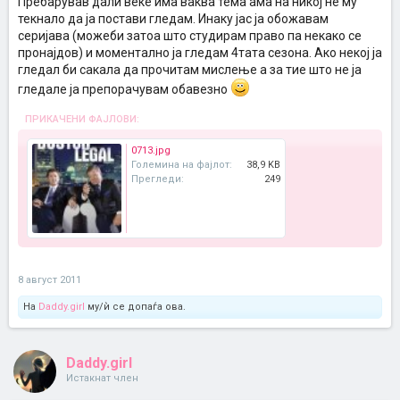
Пребарував дали веќе има ваква тема ама на никој не му
текнало да ја постави гледам. Инаку јас ја обожавам
серијава (можеби затоа што студирам право па некако се
пронајдов) и моментално ја гледам 4тата сезона. Ако некој ја
гледал би сакала да прочитам мислење а за тие што не ја
гледале ја препорачувам обавезно
ПРИКАЧЕНИ ФАЈЛОВИ:
0713.jpg
Големина на фајлот:
38,9 KB
Прегледи:
249
8 август 2011
На
Daddy.girl
му/ѝ се допаѓа ова.
Daddy.girl
Истакнат член