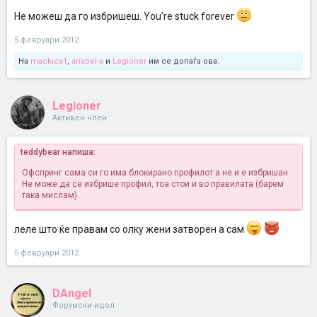
Не можеш да го избришеш. You're stuck forever
5 февруари 2012
На
mackica1
,
anabel-a
и
Legioner
им се допаѓа ова.
Legioner
Активен член
teddybear напиша:
Офспринг сама си го има блокирано профилот а не и е избришан
Не може да се избрише профил, тоа стои и во правилата (барем
така мислам).
леле што ќе правам со олку жени затворен а сам
5 февруари 2012
DAngel
Форумски идол