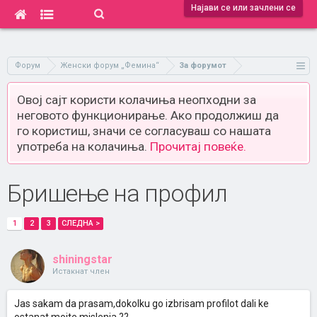
Најави се или зачлени се
Форум
Женски форум „Фемина“
За форумот
Овој сајт користи колачиња неопходни за
неговото функционирање. Ако продолжиш да
го користиш, значи се согласуваш со нашата
употреба на колачиња.
Прочитај повеќе.
Бришење на профил
1
2
3
СЛЕДНА >
shiningstar
Истакнат член
Jas sakam da prasam,dokolku go izbrisam profilot dali ke