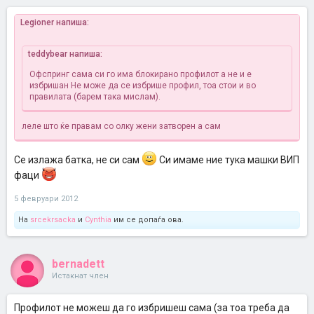
Legioner напиша:
teddybear напиша:
Офспринг сама си го има блокирано профилот а не и е
избришан
Не може да се избрише профил, тоа стои и во
правилата (барем така мислам).
леле што ќе правам со олку жени затворен а сам
Се излажа батка, не си сам
Си имаме ние тука машки ВИП
фаци
5 февруари 2012
На
srcekrsacka
и
Cynthia
им се допаѓа ова.
bernadett
Истакнат член
Профилот не можеш да го избришеш сама (за тоа треба да