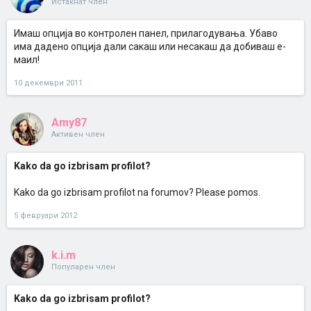
Истакнат член
Имаш опција во контролен панел, прилагодувања. Убаво
има дадено опција дали сакаш или несакаш да добиваш е-
маил!
10 декември 2011
Amy87
Активен член
Kako da go izbrisam profilot?
Kako da go izbrisam profilot na forumov? Please pomos.
5 февруари 2012
k.i.m
Популарен член
Kako da go izbrisam profilot?