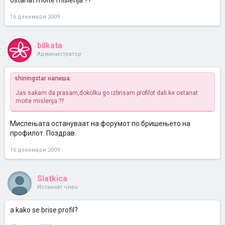
ostanat moite mislenja ??
16 декември 2009
bilkata
Администратор
shiningstar напиша:
Jas sakam da prasam,dokolku go izbrisam profilot dali ke ostanat
moite mislenja ??
Мислењата остануваат на форумот по бришењето на
профилот. Поздрав.
16 декември 2009
Slatkica
Истакнат член
a kako se brise profil?