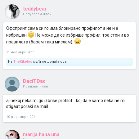
teddybear
Популарен член
Офспринг сама си го има блокирано профилот а не и е
избришан
Не може да се избрише профил, тоа стои и во
правилата (барем така мислам).
11 ноември 2011
На
TheKiketoo
му/ѝ се допаѓа ова.
DaciTDac
Истакнат член
aj nekoj neka mi go izbrise profilot....koj da e samo neka ne mi
stigaat poraki na mail...
10 декември 2011
marija.hana.una