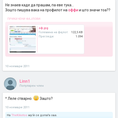
Не знаев каде да прашам, па еве тука...
Зошто пишува вака на профилот на
оффи
и што значи тоа??
ПРИКАЧЕНИ ФАЈЛОВИ:
оф.jpg
Големина на фајлот:
122,5 KB
Прегледи:
1.094
10 ноември 2011
Linn1
Популарен член
^ Леле стварно.
Зашто?
10 ноември 2011
На
TheKiketoo
му/ѝ се допаѓа ова.