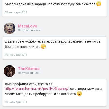
Мислам дека не е заради неактивност туку сама сакала
10 ноември 2011
MacaLove
Популарен член
Е да, и тоа е можно, ама пак бре, и други сакале па не им се
бришеле профилите...
10 ноември 2011
TheKiketoo
Популарен член
Ама профилот стои, еве го =>
http://forum.femina.mk/profil/Offspring/
, се отвора, можеш и
мислењата да ги пребаруваш и се останато
10 ноември 2011