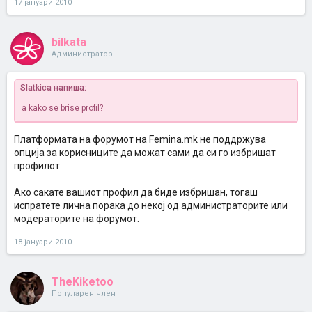
17 јануари 2010
bilkata
Администратор
Slatkica напиша:
a kako se brise profil?
Платформата на форумот на Femina.mk не поддржува
опција за корисниците да можат сами да си го избришат
профилот.
Ако сакате вашиот профил да биде избришан, тогаш
испратете лична порака до некој од администраторите или
модераторите на форумот.
18 јануари 2010
TheKiketoo
Популарен член