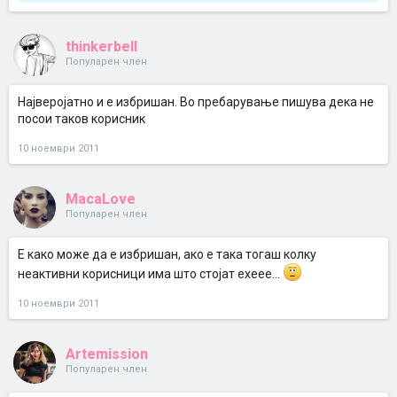
thinkerbell
Популарен член
Најверојатно и е избришан. Во пребарување пишува дека не
посои таков корисник
10 ноември 2011
MacaLove
Популарен член
Е како може да е избришан, ако е така тогаш колку
неактивни корисници има што стојат ехеее...
10 ноември 2011
Artemission
Популарен член