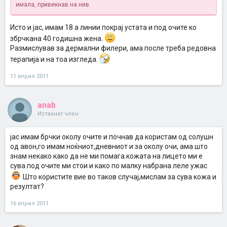
имала, привикнав на нив.
Исто и јас, имам 18 а линии покрај устата и под очите ко
збрчкана 40 годишна жена.
Размислував за дермални филери, ама после треба редовна
терапија и на тоа изгледа.
11 април 2011
anab
Истакнат член
јас имам брчки околу очите и почнав да користам од солушн
од авон,го имам ноќниот,дневниот и за околу очи, ама што
знам некако како да не ми помага.кожата на лицето ми е
сува.под очите ми стои и како по малку набрана леле ужас
Што користите вие во таков случај,мислам за сува кожа и
резултат?
16 април 2011