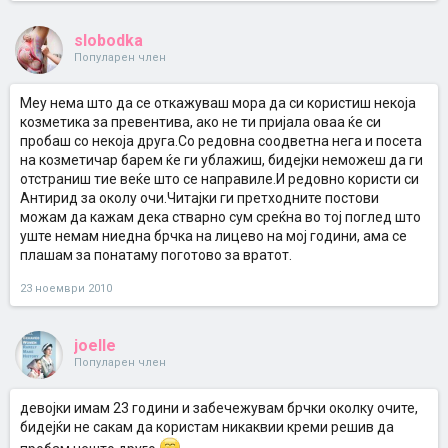
slobodka
Популарен член
Меу нема што да се откажуваш мора да си користиш некоја
козметика за превентива, ако не ти пријала оваа ќе си
пробаш со некоја друга.Со редовна соодветна нега и посета
на козметичар барем ќе ги ублажиш, бидејки неможеш да ги
отстраниш тие веќе што се направиле.И редовно користи си
Антирид за околу очи.Читајки ги претходните постови
можам да кажам дека стварно сум среќна во тој поглед што
уште немам ниедна брчка на лицево на мој години, ама се
плашам за понатаму поготово за вратот.
23 ноември 2010
joelle
Популарен член
девојки имам 23 години и забечежувам брчки околку очите,
бидејќи не сакам да користам никаквии креми решив да