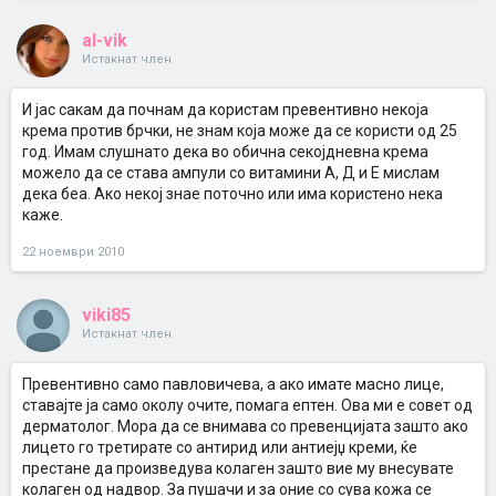
al-vik
Истакнат член
И јас сакам да почнам да користам превентивно некоја
крема против брчки, не знам која може да се користи од 25
год. Имам слушнато дека во обична секојдневна крема
можело да се става ампули со витамини А, Д и Е мислам
дека беа. Ако некој знае поточно или има користено нека
каже.
22 ноември 2010
viki85
Истакнат член
Превентивно само павловичева, а ако имате масно лице,
ставајте ја само околу очите, помага ептен. Ова ми е совет од
дерматолог. Мора да се внимава со превенцијата зашто ако
лицето го третирате со антирид или антиејџ креми, ќе
престане да произведува колаген зашто вие му внесувате
колаген од надвор. За пушачи и за оние со сува кожа се