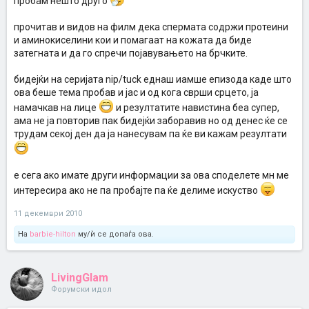
пробам нешто друго
прочитав и видов на филм дека спермата содржи протеини
и аминокиселини кои и помагаат на кожата да биде
затегната и да го спречи појавувањето на брчките.
бидејќи на серијата nip/tuck еднаш иамше епизода каде што
ова беше тема пробав и јас и од кога сврши срцето, ја
намачкав на лице
и резултатите навистина беа супер,
ама не ја повторив пак бидејќи заборавив но од денес ќе се
трудам секој ден да ја нанесувам па ќе ви кажам резултати
е сега ако имате други информации за ова споделете мн ме
интересира ако не па пробајте па ќе делиме искуство
11 декември 2010
На
barbie-hilton
му/ѝ се допаѓа ова.
LivingGlam
Форумски идол