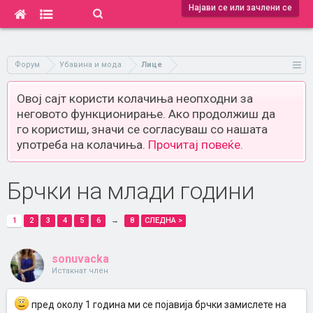
Најави се или зачлени се
Форум
Убавина и мода
Лице
Овој сајт користи колачиња неопходни за
неговото функционирање. Ако продолжиш да
го користиш, значи се согласуваш со нашата
употреба на колачиња.
Прочитај повеќе.
Брчки на млади години
1
2
3
4
5
6
→
8
СЛЕДНА >
sonuvacka
Истакнат член
пред околу 1 година ми се појавија брчки замислете на