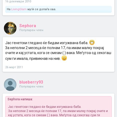
16 декември 2010
На
LivingGlam
му/ѝ се допаѓа ова.
Sephora
Популарен член
Јас генетски гледано ќе бидам изгужвана баба.
За неполни 2 месеца ќе полнам 17, па имам малку покрај
очите и кај устата, кога се смеам ( ) вака. Меѓутоа од секогаш
сум ги имала, привикнав на нив.
26 март 2011
blueberry93
Популарен член
Sephora напиша:
Јас генетски гледано ќе бидам изгужвана баба.
За неполни 2 месеца ќе полнам 17, па имам малку покрај очите и
кај устата, кога се смеам ( ) вака. Меѓутоа од секогаш сум ги