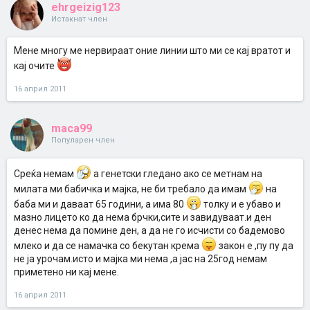
ehrgeizig123
Истакнат член
Мене многу ме нервираат оние линии што ми се кај вратот и
кај очите
16 април 2011
maca99
Популарен член
Среќа немам
а генетски гледано ако се метнам на
милата ми бабичка и мајка, не би требало да имам
на
баба ми и даваат 65 години, а има 80
толку и е убаво и
мазно лицето ко да нема брчки,сите и завидуваат.и ден
денес нема да помине ден, а да не го исчисти со бадемово
млеко и да се намачка со бекутан крема
закон е ,пу пу да
не ја урочам.исто и мајка ми нема ,а јас на 25год немам
приметено ни кај мене.
16 април 2011