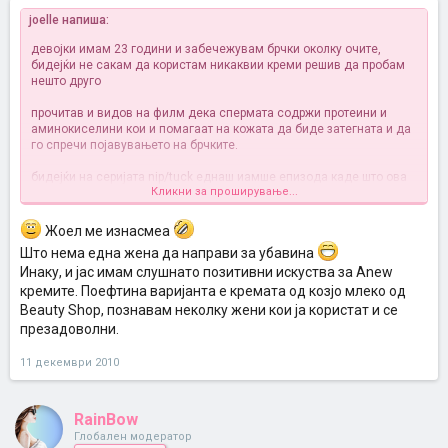
joelle напиша:
девојки имам 23 години и забечежувам брчки околку очите,
бидејќи не сакам да користам никаквии креми решив да пробам
нешто друго
прочитав и видов на филм дека спермата содржи протеини и
аминокиселини кои и помагаат на кожата да биде затегната и да
го спречи појавувањето на брчките.
бидејќи на серијата nip/tuck еднаш иамше епизода каде што ова
Кликни за проширување...
беше тема пробав и јас и од кога сврши срцето, ја намачкав на
лице
и резултатите навистина беа супер, ама не ја повторив пак
бидејќи заборавив но од денес ќе се трудам секој ден да ја
Жоел ме изнасмеа
нанесувам па ќе ви кажам резултати
Што нема една жена да направи за убавина
Инаку, и јас имам слушнато позитивни искуства за Anew
е сега ако имате други информации за ова споделете мн ме
интересира ако не па пробајте па ќе делиме искуство
кремите. Поефтина варијанта е кремата од козјо млеко од
Beauty Shop, познавам неколку жени кои ја користат и се
презадоволни.
11 декември 2010
RainBow
Глобален модератор