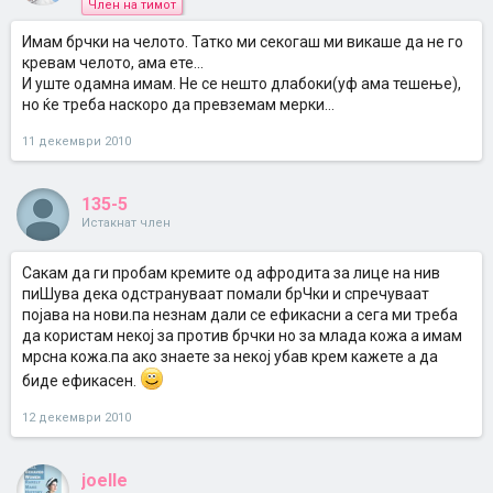
Член на тимот
Имам брчки на челото. Татко ми секогаш ми викаше да не го
кревам челото, ама ете...
И уште одамна имам. Не се нешто длабоки(уф ама тешење),
но ќе треба наскоро да превземам мерки...
11 декември 2010
135-5
Истакнат член
Сакам да ги пробам кремите од афродита за лице на нив
пиШува дека одстрануваат помали брЧки и спречуваат
појава на нови.па незнам дали се ефикасни а сега ми треба
да користам некој за против брчки но за млада кожа а имам
мрсна кожа.па ако знаете за некој убав крем кажете а да
биде ефикасен.
12 декември 2010
joelle