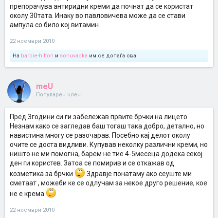
препорачува антиридни креми да почнат да се користат
околу 30тата. Инаку во павловичева може да се стави
ампула со било кој витамин.
22 ноември 2010
На
barbie-hilton
и
sonuvacka
им се допаѓа ова.
meU
Популарен член
Пред 3години си ги забележав првите брчки на лицето.
Незнам како се загледав баш тогаш така добро, детално, но
навистина многу се разочарав. Посебно кај делот околу
очите се доста видливи. Купував неколку различни креми, но
ништо не ми помогна, барем не тие 4-5месеца додека секој
ден ги користев. Затоа се помирив и се откажав од
козметика за брчки
Здравје понатаму ако сеуште ми
сметаат , можеби ке се одлучам за некое друго решение, кое
не е крема
22 ноември 2010