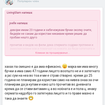
Популарен член
LivingGlam напиша:
joelle напиша:
девојки имам 23 години и забечежувам брчки околку очите,
бидејќи не сакам да користам никаквии креми решив да
пробам нешто друго
прочитав и видов на филм дека спермата содржи протеини и
аминокиселини кои и помагаат на кожата да биде затегната и
да го спречи појавувањето на брчките.
Кликни за проширување...
бидејќи на серијата nip/tuck еднаш иамше епизода каде што
Кликни за проширување...
ова беше тема пробав и јас и од кога сврши срцето, ја
хахах па смешно е да ама ефикасно,
мајка ми има многу
намачкав на лице
и резултатите навистина беа супер, ама не
брчки а има само 47 години лицето воопшто не и е затегнато
Жоел ме изнасмеа
ја повторив пак бидејќи заборавив но од денес ќе се трудам
Што нема една жена да направи за убавина
секој ден да ја нанесувам па ќе ви кажам резултати
а јас сум на неа во тоа и ми е страв стварно. креми до 25
Инаку, и јас имам слушнато позитивни искуства за Anew кремите.
година не планирам да користам само на нивеа онаа за очи
Поефтина варијанта е кремата од козјо млеко од Beauty Shop,
е сега ако имате други информации за ова споделете мн ме
планирам да ја купам и како што прочитав во дневната
познавам неколку жени кои ја користат и се презадоволни.
интересира ако не па пробајте па ќе делиме искуство
крема да се стави витамин ц а во ноќната е и пола ц. инаку
сермата најдобро го затегнува лицето и го праве мазно е
така да знаете