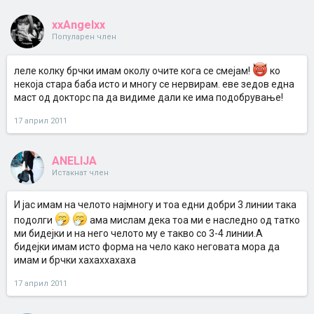
xxAngelxx
Популарен член
леле колку брчки имам околу очите кога се смејам!
ко
некоја стара баба исто и многу се нервирам. еве зедов една
маст од докторс па да видиме дали ке има подобрување!
17 април 2011
ANELIJA
Истакнат член
И јас имам на челото најмногу и тоа едни добри 3 линии така
подолги
ама мислам дека тоа ми е наследно од татко
ми бидејки и на него челото му е такво со 3-4 линии.А
бидејки имам исто форма на чело како неговата мора да
имам и брчки хахаххахаха
17 април 2011