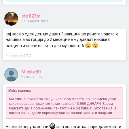
stefi23m
Популарен член
кај нас во еден ден му дават 3 вакцини во рачето ноџето и
напивка а во грција до 2 месеци не му даваат никаква
вакцина и после во еден ден му клават 6
1 ноември 2012
Micika80
Истакнат член
Moira напиша:
Ми стигна покана за вакцинирање за малата, со напомена дека
како несовесен родител ќе ме казнеле 10.000 ДИНАРИ. Барем
валутата да ја променеле, печатот им е од бивша Југославија, а
сакаат закон да ми спроведуваат со заплашување и навреди.
Не ми се верува значи
и за ова стигнаа пари да зимаат и