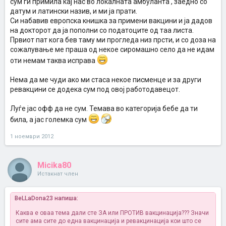
сум ги примила кај нас во локалната амбуланта , заедно со
датум и латински назив, и ми ја прати.
Си набавив европска книшка за примени вакцини и ја дадов
на докторот да ја пополни со податоците од таа листа.
Првиот пат кога бев таму ми прогледа низ прсти, и со доза на
сожалување ме праша од некое сиромашно село да не идам
оти немам таква исправа
Нема да ме чуди ако ми стаса некое писменце и за други
ревакцини се додека сум под овој работодавецот.
Луѓе јас офф да не сум. Темава во категорија бебе да ти
била, а јас големка сум
1 ноември 2012
Micika80
Истакнат член
BeLLaDona23 напиша:
Каква е оваа тема дали сте ЗА или ПРОТИВ вакцинација??? Значи
сите ама сите до една вакцинација и ревакцинација кои што се