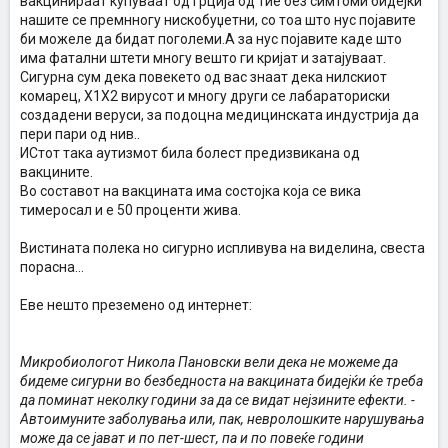
вакцинираат купуваат од Грција од тие без симтоми бидејки
нашите се премнногу нискобуџетни, со тоа што нус појавите
би можеле да бидат поголеми.А за нус појавите каде што
има фатални штети многу вешто ги кријат и затајуваат.
Сигурна сум дека повекето од вас знаат дека нилскиот
комарец, Х1Х2 вирусот и многу други се лабараториски
создадени веруси, за подоцна медицинската индустрија да
пери пари од нив..
ИСтот така аутизмот била болест предизвикана од
вакцините.
Во составот на вакцината има состојка која се вика
тимеросал и е 50 проценти жива.
Вистината полека но сигурно испливува на виделина, свеста
порасна...
Еве нешто преземено од интернет:
Микробиологот Никола Пановски вели дека не можеме да
бидеме сигурни во безбедноста на вакцината бидејќи ќе треба
да поминат неколку години за да се видат нејзините ефекти. -
Автоимуните заболувања или, пак, невролошките нарушувања
може да се јават и по пет-шест, па и по повеќе години