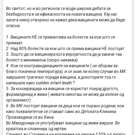
Во светот, но и во регионов се води широка дебата за
безбедноста и за ефикасноста на новата вакцина. Кај нас
засега никој отворено не кажал дека вакцината може да биде
опасна.
1. Вакцините НЕ се превентива на болести за кои што се
примаат.
2. Над 80% болести за кои што се прима вакцина НЕ постојат.
3. Зошто да се вакцинира кога веројатноста да ја закачи таа
болест е минимална (скоро никаква).
4. Кои се контраиндикациите на вакцините ( не зборам за
благо покачена температура), и се знае ли колку случаи во МК
завршиле трагично поради вакцина, а докоторите тоа го
напишале како sudden infant death ?
5. За конзервација на вакцини се користат покрај другото,
формалдехид и жива ( живата никогаш не може да излезе од
организмот).
6. Во МК постојат вакцини за деца кои се порано родени, кои
како поквалитетни се ставаат само во Детската Клиника.
Произведени се во Кина.
Во Македонија се употрбуваат вакцини од живи вируси. Во
хрватска и словенија, од мртви.
Случајот во Струмица на епидемија на заушки ? 50% од лугето