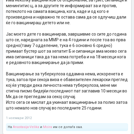
Има неколку вакцини кои се опционални, за грип, сипаници и
менингитис ц, а за другите те информираат за и против,
потеклото на самата вакцина, кога, каде и од кого е
произведена и најважно те остава сама да се одлучиш дали
ќе го вакцинираш детето или не.
Јас моето дете го вакцинирав, завршивме со сите до година
што се, наредната за ММР е на 4 години и после тоа во прва
средно(таму 7 одделение, тука е 6 основно 6 средно)
примаат бустер шот за хепатит Б и сипаници ама моево сега
има сипаници така да таа нема потреба и на 18 месеци кога
е редовното вакцинирање да ја прими.
Вакцинирање за туберкулоза оддамна нема, искоренета е
тука, затоа при секоја виза е обавезителен лекарски преглед
кој ќе утврди дека личноста нема туберкулоза, мене ми
стигна писмо бидејќи последниот пат заглавив 10 месеци во
Мк да се прегледам за секој случај.
Исто сега се мислат да укинаат вакцинирање за полио затоа
што немало нов случај во последните 25 години.
1 ноември 2012
На
Anastasija-Velika
и
Moira
им се допаѓа ова.