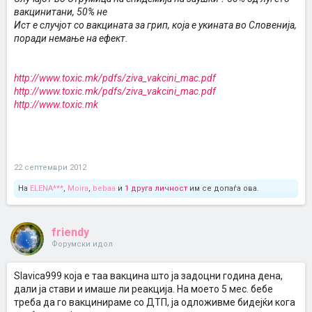
вакцинитани, 50% не
Ист е случјот со вакцината за грип, која е укината во Словенија,
поради немање на ефект.
http://www.toxic.mk/pdfs/ziva_vakcini_mac.pdf
http://www.toxic.mk/pdfs/ziva_vakcini_mac.pdf
http://www.toxic.mk
22 септември 2012
На
ELENA***
,
Moira
,
bebaa
и
1 друга личност
им се допаѓа ова.
friendy
Форумски идол
Slavica999 која е таа вакцина што ја задоцни година дена,
дали ја стави и имаше ли реакција. На моето 5 мес. бебе
треба да го вакцинираме со ДТП, ја одложивме бидејќи кога