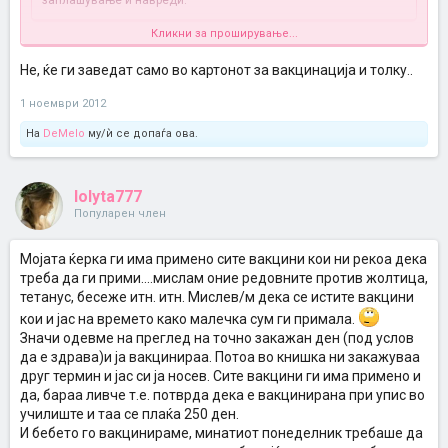
заплашување и навреди.
Кликни за проширување...
Не ми се верува значи
и за ова стигнаа пари да зимаат и да се
закануваат.Леле мори мајко каде живееме, 20 години
Не, ќе ги заведат само во картонот за вакцинација и толку..
поминаа,ништо не смениле и не подобриле од тогаш, битно први
за пари земање.
1 ноември 2012
А ако го однесам детето во странство да ги прими сите вакцини и
си донесам потврда, пак ќе ме казнат и закануваат и плашат со
На
DeMelo
му/ѝ се допаѓа ова.
пари?
lolyta777
Популарен член
Mojата ќерка ги има примено сите вакцини кои ни рекоа дека
треба да ги прими....мислам оние редовните против жолтица,
тетанус, бесеже итн. итн. Мислев/м дека се истите вакцини
кои и јас на времето како малечка сум ги примала.
Значи одевме на преглед на точно закажан ден (под услов
да е здрава)и ја вакцинираа. Потоа во книшка ни закажуваа
друг термин и јас си ја носев. Сите вакцини ги има примено и
да, бараа ливче т.е. потврда дека е вакцинирана при упис во
училиште и таа се плаќа 250 ден.
И бебето го вакцинираме, минатиот понеделник требаше да