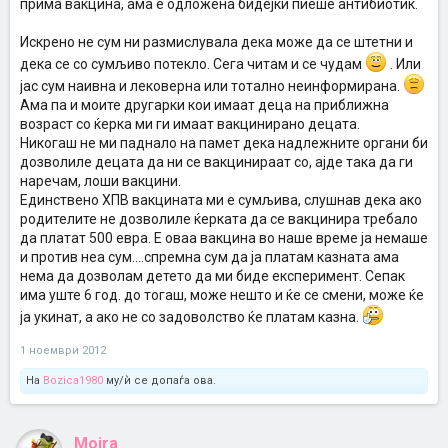
прима вакцина, ама е одложена бидејќи пиеше антибиотик.
Искрено не сум ни размислувала дека може да се штетни и
дека се со сумљиво потекло. Сега читам и се чудам
. Или
јас сум наивна и лековерна или тотално неинформирана.
Ама па и моите другарки кои имаат деца на приближна
возраст со ќерка ми ги имаат вакцинирано децата.
Никогаш не ми паднало на памет дека надлежните органи би
дозволиле децата да ни се вакцинираат со, ајде така да ги
наречам, лоши вакцини.
Единствено ХПВ вакцината ми е сумљива, слушнав дека ако
родителите не дозволиле ќерката да се вакцинира требало
да платат 500 евра. Е оваа вакцина во наше време ја немаше
и против неа сум....спремна сум да ја платам казната ама
нема да дозволам детето да ми биде експеримент. Сепак
има уште 6 год. до тогаш, може нешто и ќе се смени, може ќе
ја укинат, а ако не со задоволство ќе платам казна.
1 ноември 2012
На
Bozica1980
му/ѝ се допаѓа ова.
Moira