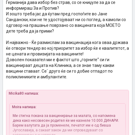
Германија дава избор без страв, со се книџуле за да се
информираш За и Против?
И зошто треба јас да ќутам пред госпоѓите во Јане
Сандански, кои не те удостојуваат ни со поглед, а камоли со
одговор на прашање поврзано со вакцината која МОЕТО
дете треба да ја прими?
И најважно - Ќе размислам за вакцинација кога оваа држава
ќе отвори тендер во кој приоритет за избор ќе е квалитетот, а
не цената и провизијата на вакцините!
Доволен показател ми е фактот што „горните“ си ги
вакцинираат децата на Клиника, а се знае таму какви
вакцини ставаат. Се` друго ќе си го добие отпадот по
поликлиниките и амбулантите.
Micika80 напиша:
Moira напиша:
Ми стигна покана за вакцинирање за малата, со напомена
дека како несовесен родител ќе ме казнеле 10.000 ДИНАРИ.
Барем валутата да ја променеле, печатот им е од бивша
Југославија, а сакаат закон да ми спроведуваат со