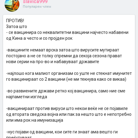
slavica999
Популарен член
ПРОТИВ!
Затоа што
- се вакцинира со неквалитетни вакцини најчесто набавени
од Кина а често и со пројден рок
-вакцините немаат врска затоа што вирусите мутираат
постојано а не се толку спремни да секоја сезона прават
нови серии на про-во и набавуваат државите
-најлошо кога малиот организам со уште не стекнат имунитет
го вакцинираат со 2 вакцини (не ми текнува како се викаа)
-во развиените држави ретко кој вакцинира, само ние сме
најпаметни изгледа
-вакцинираат против вируси што некои веќе не се појавиле
од втората сведска војна или пак за нешто што е непотребно
или има рок на имунизација
-нус појави од вакцини, кои сите ги знаат ама вешто ги
преќутуваат.