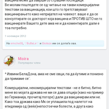
вакцина може да заврши со страшни последици.
Ве молам поштедете се од читање на такви комерцијални
текстови за вакцинација, кои што го претставуваат
вакцинирањето како непријател на човекот. ваше е да се
консултирате со докторот која вакцина и ПРОТИВ ШТО ке го
вакцинирате Вашето дете ама не и да коментирате дали е
тоа потребно.
1 ноември 2012
На
emche05
,
♡BuBaLe♡
и
Ekstaza
им се допаѓа ова.
Moira
Популарен член
^ Извини БелаДона, ама не сме овци, па да ќутиме и понизно
да примаме се`.
Комерцијални, некомерцијални текстови - не е битно, битно
мене во мојата држава не ми се дава опција (како на пример
во Германија, прочитај погоре) дали да вакцинирам или не.
Како тоа држава како Мк се уплашила под налетот на
епидемија од (веќе)непостоечки болести, а друга како