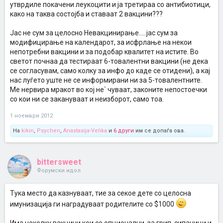
утврдиле покачени леукоцити и ја третираа со антибиотици,
како на таква состојба и ставаат 2 вакцини???
Јас не сум за целосно Невакцинирање.....јас сум за
модифицирање на календарот, за исфрлање на некои
непотребни вакцини и за подобар квалитет на истите. Во
светот почнаа да тестираат 6-товалентни вакцини (не дека
се согласувам, само колку за инфо до каде се отидени), а кај
нас луѓето уште не се информирани ни за 5-товалентните.
Ме нервира мракот во кој не` чуваат, законите непостоечки
со кои ни се закануваат и неизборот, само тоа.
1 ноември 2012
На
kikin
,
Psychen
,
Anastasija-Velika
и
6 други
им се допаѓа ова.
bittersweet
Форумски идол
Тука место да казнуваат, тие за секое дете со целосна
имунизација ги наградуваат родителите со $1000