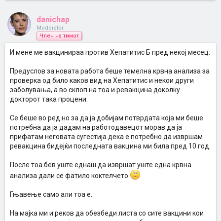
danichap
Moderator
Член на тимот
И мене ме вакцинираа против Хепатитис Б пред некој месец.
Предуслов за новата работа беше темелна крвна анализа за
проверка од било каков вид на Хепатитис и некои други
заболувања, а во склоп на тоа и ревакцина доколку
докторот така процени.
Се беше во ред но за да ја добијам потврдата која ми беше
потребна да ја дадам на работодавецот морав да ја
прифатам неговата сугестија дека е потребно да извршам
ревакцина бидејќи последната вакцина ми била пред 10 год.
После тоа бев уште еднаш да извршат уште една крвна
анализа дали се фатило коктелчето
Гњавење само али тоа е.
На мајка ми и реков да обезбеди листа со сите вакцини кои