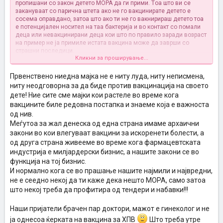
пропишани со закон детето МОРА да ги прими. Tоа што ви се
закануваат со парична штета ако не го вакцинирате детето е
сосема оправдано, затоа што ако ти не го вакнирираш детето тоа
е потенцијален носител на таа бактерија и во контакт со помали
деца или невакцинирани деца кои што по правило заради возраст
на пример не ја примиле истата вакцина може да заврши со
страшни последици.
Кликни за проширување...
Ве молам поштедете се од читање на такви комерцијални
текстови за вакцинација, кои што го претставуваат вакцинирањето
како непријател на човекот. ваше е да се консултирате со
Првенствено ниедна мајка не е ниту луда, ниту неписмена,
докторот која вакцина и ПРОТИВ ШТО ке го вакцинирате Вашето
ниту неодговорна за да биде против вакцинација на своето
дете ама не и да коментирате дали е тоа потребно.
дете! Ние сите сме мајки кои растеле во време кога
вакцините биле редовна постапка и знаеме која е важноста
од нив.
Меѓутоа за жал денеска од една страна имаме архаични
закони во кои влегуваат вакцини за искоренети болести, а
од друга страна живееме во време кога фармацевтската
индустрија е милјардерски бизнис, а нашите закони се во
функција на тој бизнис.
И нормално кога се во прашање нашите најмили и највредни,
не е сеедно некој да ти каже дека нешто МОРА, само затоа
што некој треба да профитира од тендери и набавки!!!
Наши пријатели брачен пар доктори, мажот е гинеколог и не
ја однесоа ќерката на вакцина за ХПВ
Што треба утре