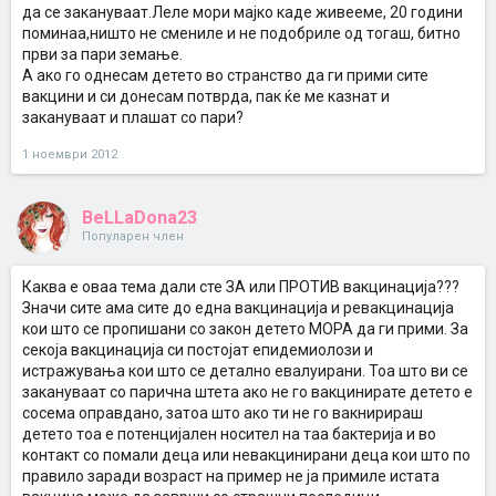
да се закануваат.Леле мори мајко каде живееме, 20 години
поминаа,ништо не смениле и не подобриле од тогаш, битно
први за пари земање.
А ако го однесам детето во странство да ги прими сите
вакцини и си донесам потврда, пак ќе ме казнат и
закануваат и плашат со пари?
1 ноември 2012
BeLLaDona23
Популарен член
Каква е оваа тема дали сте ЗА или ПРОТИВ вакцинација???
Значи сите ама сите до една вакцинација и ревакцинација
кои што се пропишани со закон детето МОРА да ги прими. За
секоја вакцинација си постојат епидемиолози и
истражувања кои што се детално евалуирани. Тоа што ви се
закануваат со парична штета ако не го вакцинирате детето е
сосема оправдано, затоа што ако ти не го вакнирираш
детето тоа е потенцијален носител на таа бактерија и во
контакт со помали деца или невакцинирани деца кои што по
правило заради возраст на пример не ја примиле истата