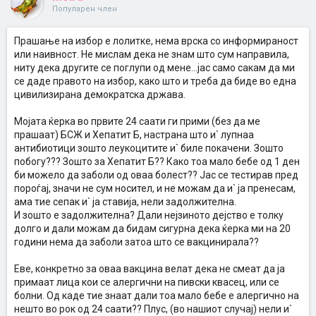
Популарен член
Прашање на избор е лолитке, нема врска со информираност
или наивност. Не мислам дека не знам што сум направила,
ниту дека другите се поглупи од мене...јас само сакам да ми
се даде правото на избор, како што и треба да биде во една
цивилизирана демократска држава.
Мојата ќерка во првите 24 саати ги прими (без да ме
прашаат) БСЖ и Хепатит Б, настрана што и` лупнаа
антибиотици зошто леукоцитите и` биле покачени. Зошто
побогу??? Зошто за Хепатит Б?? Како тоа мало бебе од 1 ден
би можело да заболи од оваа болест?? Јас се тестирав пред
пороѓај, значи не сум носител, и не можам да и` ја пренесам,
ама тие сепак и` ја ставија, нели задолжителна.
И зошто е задолжителна? Дали нејзиното дејство е толку
долго и дали можам да бидам сигурна дека ќерка ми на 20
години нема да заболи затоа што се вакцинирала??
Еве, конкретно за оваа вакцина велат дека не смеат да ја
примаат лица кои се алергични на пивски квасец, или се
болни. Од каде тие знаат дали тоа мало бебе е алергично на
нешто во рок од 24 саати?? Плус, (во нашиот случај) нели и`