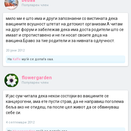
bebaa
Популарен член
мило ми е што има и други запознаени со вистината дека
вакцините всушност штетат на детскиот организам.А читам
на друг форум и забележав дека има доста родители што се
имаат и спротиставено и не ги носат своите деца на
вакцина.Браво за тие родители и за нивната одлучност.
20 јуни 2012
На
Kaffe
му/ѝ се допаѓа ова.
flowergarden
Популарен член
И јас сум читала дека некои состојки во вакцините се
канцерогени, ама ете пусти страв, да не направиш поголема
беља ако не отидеш, па после цел живот да се обвинуваш
себе си.
4 септември 2012