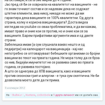
на октомври, и сега сме мирни до 4 години.
Јас пред сè би се осврнала на квалитетот на вакцините - не
го знам точниот состав и се надевам дека не содржат
штетни елементи, ама никој, никаде не може да ми
гарантира дека вакцините се 100% квалитетни. Од друга
страна, колку е корисна вакцинацијата? Доста видеа
изгледав на youtube со оваа проблематика, и да ви кажам,
имаат право и оние кои се против, но и оние кои се за
вакцините. Барем прифатливи аргументи има и од двете
страни.
Забелешка имам (а сум слушнала вакво нешто и од
педијатри) на календарот на вакцинација - кај нас
непотребно се оптоваруваат бебешките организми со бројни
вакцини во текот на првата година. Не мора толку да се брза
со нив, бидејќи имунитетот не се развива само во првата
година, се развива постојано.
А што се однесува до ХПВ вакцината, како и вакцините
против сезонски грип и алергии - е тука сум скептична. Не би
дозволила моето дете да ги прима.
3 ноември 2012
На
♡BuBaLe♡
,
Kaetana
,
ciribiribela
и
1 друга личност
им се допаѓа ова.