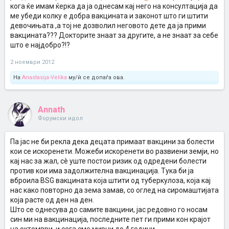
кога ќе имам ќерка да ја однесам кај него на консултација да
ме убеди колку е добра вакцината и законот што ги штити
девочињата ,а тој не дозволил неговото дете да ја прими
вакцината??? Докторите знаат за другите, а не знаат за себе
што е најдобро?!?
2 ноември 2012
На
Anastasija-Velika
му/ѝ се допаѓа ова.
Annath
Форумски идол
Па јас не би рекла дека децата примаат вакцини за болести
кои се искоренети. Можеби искоренети во развиени земји, но
кај нас за жал, сè уште постои ризик од одредени болести
против кои има задолжителна вакцинација. Тука би ја
вброила BSG вакцината која штити од туберкулоза, која кај
нас како повторно да зема замав, со оглед на сиромаштијата
која расте од ден на ден.
Што се однесува до самите вакцини, јас редовно го носам
син ми на вакцинација, последните пет ги прими кон крајот