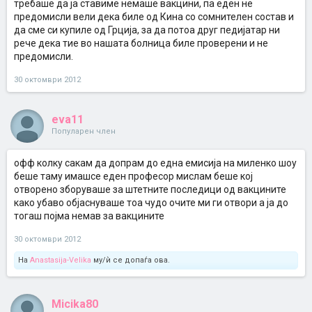
требаше да ја ставиме немаше вакцини, па еден не
предомисли вели дека биле од Кина со сомнителен состав и
да сме си купиле од Грција, за да потоа друг педијатар ни
рече дека тие во нашата болница биле проверени и не
предомисли.
30 октомври 2012
eva11
Популарен член
oфф колку сакам да допрам до една емисија на миленко шоу
беше таму имашсе еден професор мислам беше кој
отворено зборуваше за штетните последици од вакцините
како убаво објаснуваше тоа чудо очите ми ги отвори а ја до
тогаш појма немав за вакцините
30 октомври 2012
На
Anastasija-Velika
му/ѝ се допаѓа ова.
Micika80