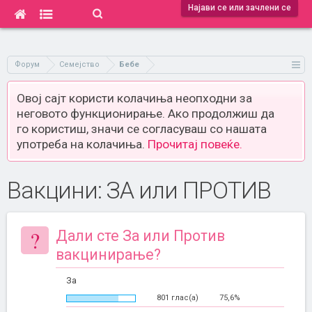
Најави се или зачлени се
Форум
Семејство
Бебе
Овој сајт користи колачиња неопходни за
неговото функционирање. Ако продолжиш да
го користиш, значи се согласуваш со нашата
употреба на колачиња.
Прочитај повеќе.
Вакцини: ЗА или ПРОТИВ
?
Дали сте За или Против
вакцинирање?
За
801 глас(а)
75,6%