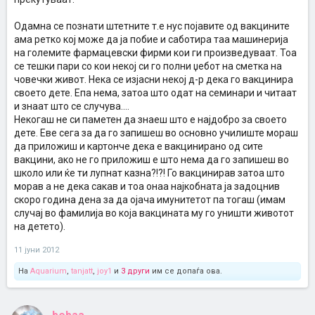
Одамна се познати штетните т.е нус појавите од вакцините
ама ретко кој може да ја побие и саботира таа машинерија
на големите фармацевски фирми кои ги произведуваат. Тоа
се тешки пари со кои некој си го полни џебот на сметка на
човечки живот. Нека се изјасни некој д-р дека го вакцинира
своето дете. Епа нема, затоа што одат на семинари и читаат
и знаат што се случува....
Некогаш не си паметен да знаеш што е најдобро за своето
дете. Еве сега за да го запишеш во основно училиште мораш
да приложиш и картонче дека е вакцинирано од сите
вакцини, ако не го приложиш е што нема да го запишеш во
школо или ќе ти лупнат казна?!?! Го вакцинирав затоа што
морав а не дека сакав и тоа онаа најкобната ја задоцнив
скоро година дена за да ојача имунитетот па тогаш (имам
случај во фамилија во која вакцината му го уништи животот
на детето).
11 јуни 2012
На
Aquarium
,
tanjatt
,
joy1
и
3 други
им се допаѓа ова.