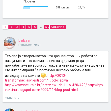
Против
259 глас(а)
24,4%
1
2
3
4
5
6
→
530
СЛЕДНА >
bebaa
Популарен член
Темава ја отворам затоа што дознав страшни работи за
вакцините и што се има во нив па ајде малце да
помуабетиме во врска со тоа,сега незнам колку вие другиве
сте информирани.Ќе постирам неколку работи.а вие
изгледајте па кажете
.
http://2012-
transformacijasvijesti.com/ ... od-cjepiva
http://www.naturala.hr/interview--dr--l ... o-420/420/
http://hpv-
vakcina.blogspot.com/2009/11/blog-post.html
9 јуни 2012