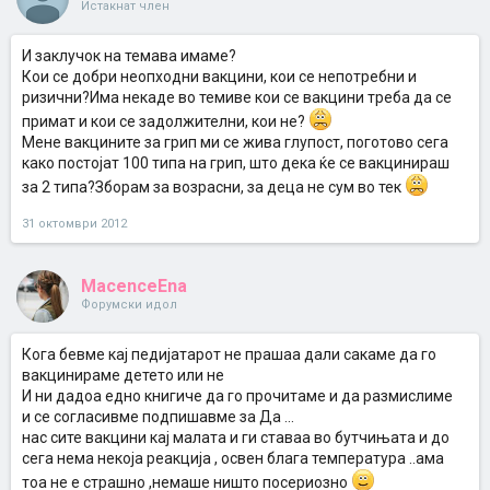
Истакнат член
И заклучок на темава имаме?
Кои се добри неопходни вакцини, кои се непотребни и
ризични?Има некаде во темиве кои се вакцини треба да се
примат и кои се задолжителни, кои не?
Мене вакцините за грип ми се жива глупост, поготово сега
како постојат 100 типа на грип, што дека ќе се вакцинираш
за 2 типа?Зборам за возрасни, за деца не сум во тек
31 октомври 2012
MacenceEna
Форумски идол
Кога бевме кај педијатарот не прашаа дали сакаме да го
вакцинираме детето или не
И ни дадоа едно книгиче да го прочитаме и да размислиме
и се согласивме подпишавме за Да ...
нас сите вакцини кај малата и ги ставаа во бутчињата и до
сега нема некоја реакција , освен блага температура ..ама
тоа не е страшно ,немаше ништо посериозно