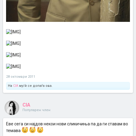
28 октомври 2011
На
CIA
му/ѝ се допаѓа ова.
CIA
Популарен член
Еве сега си најдов некои нови сликичиња па да ги ставам во
темава