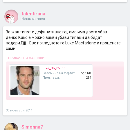
talentirana
Истакнат член
За жал типот е дефинитивно геј, ама има доста убав
дечко.Како е можно вакви убави типаци да бидат
педери.Ејјј... Еве погледнете го Luke Macfarlane и проценете
сами:
ПРИКАЧЕНИ ФАЈЛОВИ:
luke_db_05.jpg
Големина на фајлот:
72,3 KB
Прегледи:
294
30 ноември 2011
Simonna7