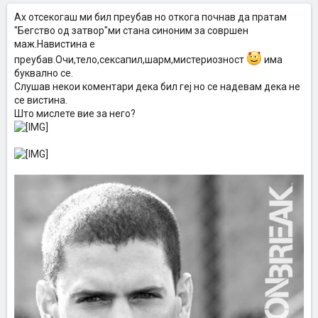
Ах отсекогаш ми бил преубав но откога почнав да пратам
"Бегство од затвор"ми стана синоним за совршен
маж.Навистина е
преубав.Очи,тело,сексапил,шарм,мистериозност
има
буквално се.
Слушав некои коментари дека бил геј но се надевам дека не
се вистина.
Што мислете вие за него?