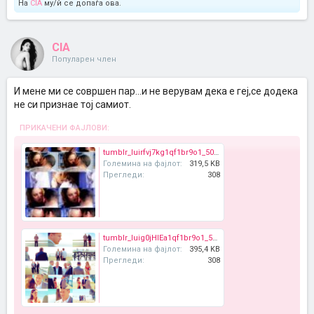
На
CIA
му/ѝ се допаѓа ова.
CIA
Популарен член
И мене ми се совршен пар...и не верувам дека е геј,се додека
не си признае тој самиот.
ПРИКАЧЕНИ ФАЈЛОВИ:
tumblr_luirfvj7kg1qf1br9o1_500_large.jpg
Големина на фајлот:
319,5 KB
Прегледи:
308
tumblr_luig0jHlEa1qf1br9o1_500_large.png
Големина на фајлот:
395,4 KB
Прегледи:
308