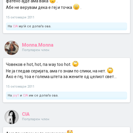
фатено ајде ама вака
.
Абе не верувам дека е геј и точка
.
15 октомври 2011
На
CIA
му/ѝ се допаѓа ова.
Monna.Monna
Популарен член
Човеков е hot, hot, па way too hot.
Не ја гледав серијата, ама го знам по слики, на нет.
Ако е геј, тоа е голема штета за жените од целиот свет...
15 октомври 2011
На
joy1
и
CIA
им се допаѓа ова.
CIA
Популарен член