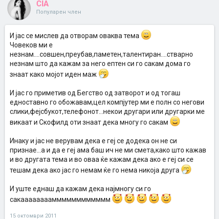
CIA
Популарен член
И јас се мислев да отворам оваква тема
Човеков ми е
незнам....совшен,преубав,паметен,талентиран....стварно
незнам што да кажам за него ептен си го сакам дома го
знаат како мојот иден маж
И јас го приметив од Бегство од затворот и од тогаш
едноставно го обожавам,цел компјутер ми е полн со негови
слики,фејсбукот,телефонот...некои другари или другарки ме
викаат и Скофилд оти знаат дека многу го сакам
Инаку и јас не верувам дека е геј се додека он не си
признае...а и да е геј ама баш ич не ми смета,како што кажав
и во другата тема и во оваа ќе кажам дека ако е геј си се
тешам дека ако јас го немам ќе го нема никоја друга
И уште еднаш да кажам дека најмногу си го
сакаааааааамммммммммммм
15 октомври 2011