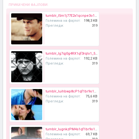
ПРИКАЧЕНИ ФАЈЛОВИ:
tumblr_l5m1j77E2x1qcnpe3o1_500_large.png
Големина на фајлот:
198,3 KB
Прегледи:
319
tumblr_lg7qj0g4RX1qf3rqlo1_500_large.png
Големина на фајлот:
192,2 KB
Прегледи:
319
tumblr_luihbwp8cP1qf1br9o1_400_large.jpg
Големина на фајлот:
75,6 KB
Прегледи:
319
tumblr_lugnkzPM4s1qf1br9o1_500_large.jpg
Големина на фајлот:
69,7 KB