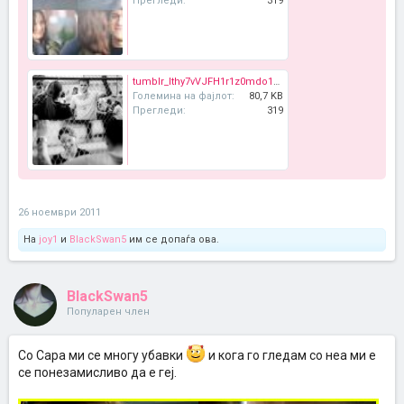
Прегледи:
319
tumblr_lthy7vVJFH1r1z0mdo1_500_large.jpg
Големина на фајлот:
80,7 KB
Прегледи:
319
26 ноември 2011
На
joy1
и
BlackSwan5
им се допаѓа ова.
BlackSwan5
Популарен член
Со Сара ми се многу убавки
и кога го гледам со неа ми е
се понезамисливо да е геј.