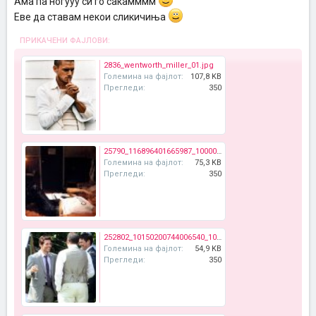
Ама па ногууу си го сакамммм
Еве да ставам некои сликичиња
ПРИКАЧЕНИ ФАЈЛОВИ:
2836_wentworth_miller_01.jpg
Големина на фајлот:
107,8 KB
Прегледи:
350
25790_116896401665987_100000368844245_182660_3493325_n.jpg
Големина на фајлот:
75,3 KB
Прегледи:
350
252802_10150200744006540_100428781539_7360938_8071318_n.jpg
Големина на фајлот:
54,9 KB
Прегледи:
350