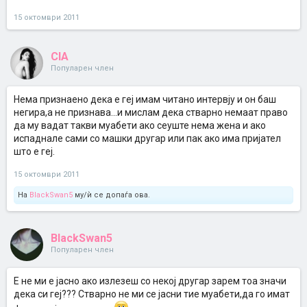
15 октомври 2011
CIA
Популарен член
Нема признаено дека е геј имам читано интервју и он баш
негира,а не признава...и мислам дека стварно немаат право
да му вадат такви муабети ако сеуште нема жена и ако
испаднале сами со машки другар или пак ако има пријател
што е геј.
15 октомври 2011
На
BlackSwan5
му/ѝ се допаѓа ова.
BlackSwan5
Популарен член
Е не ми е јасно ако излезеш со некој другар зарем тоа значи
дека си геј??? Стварно не ми се јасни тие муабети,да го имат