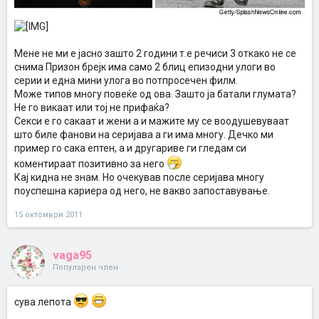
Мене не ми е јасно зашто 2 години т.е речиси 3 откако не се
снима Призон брејк има само 2 блиц епизодни улоги во
серии и една мини улога во потпросечен филм.
Може типов многу повеќе од ова. Зашто ја батали глумата?
Не го викаат или тој не прифаќа?
Секси е го сакаат и жени а и мажите му се воодушевуваат
што биле фанови на серијава а ги има многу. Дечко ми
пример го сака ептен, а и другариве ги гледам си
коментираат позитивно за него
Кај кидна не знам. Но очекував после серијава многу
поуспешна кариера од него, не вакво запоставување.
15 октомври 2011
vaga95
Популарен член
сува лепота