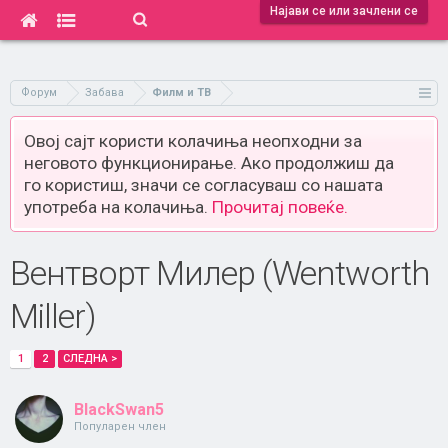
Најави се или зачлени се
Форум
Забава
Филм и ТВ
Овој сајт користи колачиња неопходни за
неговото функционирање. Ако продолжиш да
го користиш, значи се согласуваш со нашата
употреба на колачиња.
Прочитај повеќе.
Вентворт Милер (Wentworth
Miller)
1
2
СЛЕДНА >
BlackSwan5
Популарен член