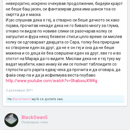
неверојатно, искрено очекував продолжение, бидејќи крајот
не беше баш јасен, си фантазирав дека има шанси тоа со
смртта да е маска.
И јас слушнав дека е геј, а стварно си беше дечкото ок како
појава, прочитав некаде дека не го бивало многу за глума,
откако ги видов по новиве слики се разочарав колку се
запуштил и фура некој безвезе стил,и цело време си мислев
колку си одговараат двајцата со Сара, толку беа природни
ко створени еден за друг, да не е он геј и она да не беше
мажена и со деца ќе беа совршени еден за друг, еве го и во
спотот на Мараја да го видите. Мислам дека не е геј туку му
вадат муабети, како инаку ќе им се полнат таблоидите со
глупости што рајата едвај чека да прочита и да оговара, да
фаќа сеир па и да ја исфилмува веста поубаво.
http://www.youtube.com/watch?v=0habxsuXW4g
2 декември 2011
На
BlackSwan5
му/ѝ се допаѓа ова.
BlackSwan5
Популарен член