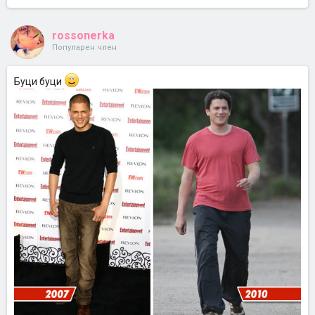
rossonerka
Популарен член
Буци буци