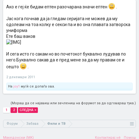
Ако е геј ќе бидам ептен разочарана значи ептен
.
Јас кога почнав да ја гледам серијата не можев да му
одолеам на тоа колку е секси па и во она плавата затворска
униформа
Ете баш ваков
И сега исто го сакам но во почетокот буквално лудував по
него.Буквално сакав да е пред мене за да му правам се и
сешто
.
2 декември 2011
На
joy1
му/ѝ се допаѓа ова.
(Мораш да се најавиш или зачлениш на форумот за да одговараш тука.)
1
2
СЛЕДНА >
Форум
Забава
Филм и ТВ
Македонски (MK)
Контактирај нè
Помош