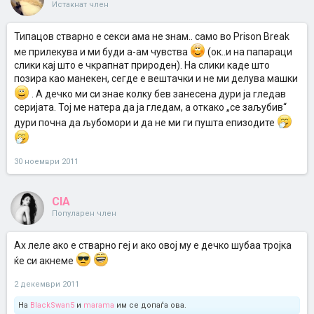
Истакнат член
Типацов стварно е секси ама не знам.. само во Prison Break
ме прилекува и ми буди а-ам чувства
(ок..и на папараци
слики кај што е чкрапнат природен). На слики каде што
позира као манекен, сегде е вештачки и не ми делува машки
. А дечко ми си знае колку бев занесена дури ја гледав
серијата. Тој ме натера да ја гледам, а откако „се заљубив“
дури почна да љубомори и да не ми ги пушта епизодите
30 ноември 2011
CIA
Популарен член
Ах леле ако е стварно геј и ако овој му е дечко шубаа тројка
ќе си акнеме
2 декември 2011
На
BlackSwan5
и
marama
им се допаѓа ова.