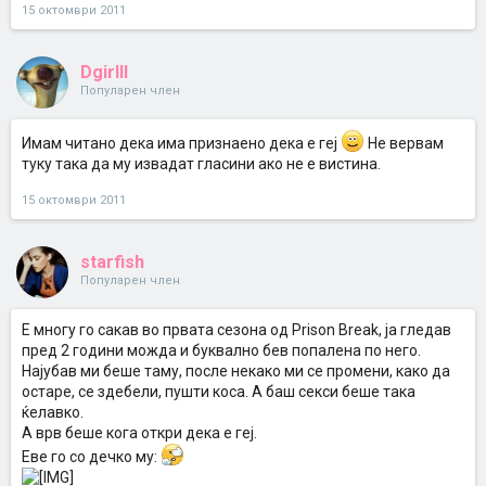
15 октомври 2011
Dgirlll
Популарен член
Имам читано дека има признаено дека е геј
Не вервам
туку така да му извадат гласини ако не е вистина.
15 октомври 2011
starfish
Популарен член
Е многу го сакав во првата сезона од Prison Break, ја гледав
пред 2 години можда и буквално бев попалена по него.
Најубав ми беше таму, после некако ми се промени, како да
остаре, се здебели, пушти коса. А баш секси беше така
ќелавко.
А врв беше кога откри дека е геј.
Еве го со дечко му: