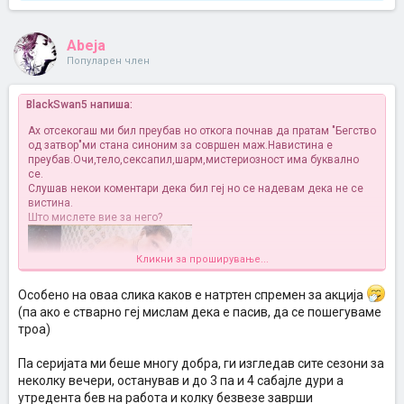
Abeja
Популарен член
BlackSwan5 напиша:
Ах отсекогаш ми бил преубав но откога почнав да пратам "Бегство
од затвор"ми стана синоним за совршен маж.Навистина е
преубав.Очи,тело,сексапил,шарм,мистериозност
има буквално
се.
Слушав некои коментари дека бил геј но се надевам дека не се
вистина.
Што мислете вие за него?
Кликни за проширување...
Особено на оваа слика каков е натртен спремен за акција
(па ако е стварно геј мислам дека е пасив, да се пошегуваме
троа)
Па серијата ми беше многу добра, ги изгледав сите сезони за
неколку вечери, останував и до 3 па и 4 сабајле дури а
утредента бев на работа и колку безвезе заврши