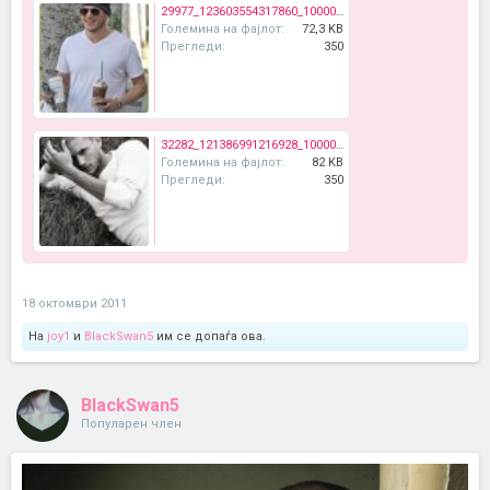
29977_123603554317860_100000046473108_327541_4356278_n.jpg
Големина на фајлот:
72,3 KB
Прегледи:
350
32282_121386991216928_100000368844245_198464_1317478_n.jpg
Големина на фајлот:
82 KB
Прегледи:
350
18 октомври 2011
На
joy1
и
BlackSwan5
им се допаѓа ова.
BlackSwan5
Популарен член