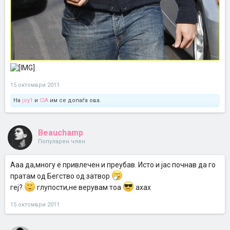
15 октомври 2011
На
joy1
и
CIA
им се допаѓа ова.
Beauchamp
Популарен член
Aaa да,многу е привлечен и преубав. Исто и јас почнав да го
пратам од Бегство од затвор
геј?
глупости,не верувам тоа
ахах
15 октомври 2011