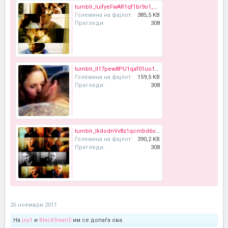
tumblr_luifyeFwAR1qf1br9o1_500_large.png
Големина на фајлот:
385,5 KB
Прегледи:
308
tumblr_ll17pew8PU1qaf01uo1_500_large.jpg
Големина на фајлот:
159,5 KB
Прегледи:
308
tumblr_lkdodnVv8z1qcmbd6o1_500_large.png
Големина на фајлот:
390,2 KB
Прегледи:
308
26 ноември 2011
На
joy1
и
BlackSwan5
им се допаѓа ова.