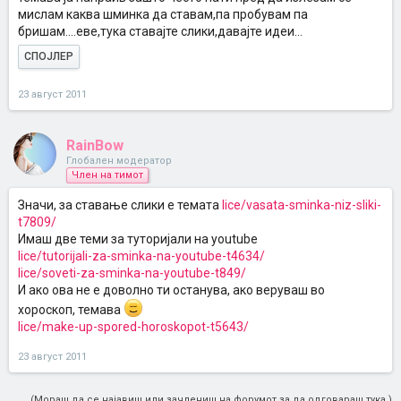
мислам каква шминка да ставам,па пробувам па
бришам....еве,тука ставајте слики,давајте идеи...
СПОЈЛЕР
23 август 2011
RainBow
Глобален модератор
Член на тимот
Значи, за ставање слики е темата
lice/vasata-sminka-niz-sliki-
t7809/
Имаш две теми за туторијали на youtube
lice/tutorijali-za-sminka-na-youtube-t4634/
lice/soveti-za-sminka-na-youtube-t849/
И ако ова не е доволно ти останува, ако веруваш во
хороскоп, темава
lice/make-up-spored-horoskopot-t5643/
23 август 2011
(Мораш да се најавиш или зачлениш на форумот за да одговараш тука.)