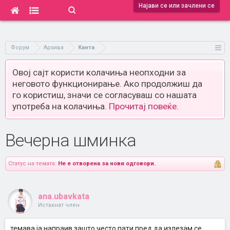
Најави се или зачлени се
Форум
Архива
Канта
Овој сајт користи колачиња неопходни за
неговото функционирање. Ако продолжиш да
го користиш, значи се согласуваш со нашата
употреба на колачиња.
Прочитај повеќе.
Вечерна шминка
Статус на темата:
Не е отворена за нови одговори.
ana.ubavkata
Истакнат член
темава ја напраив зашто често пати пред да излезам се