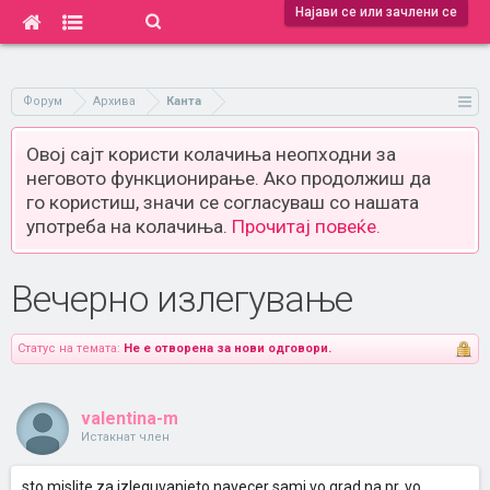
Најави се или зачлени се
Форум
Архива
Канта
Овој сајт користи колачиња неопходни за
неговото функционирање. Ако продолжиш да
го користиш, значи се согласуваш со нашата
употреба на колачиња.
Прочитај повеќе.
Вечерно излегување
Статус на темата:
Не е отворена за нови одговори.
valentina-m
Истакнат член
sto mislite za izleguvanjeto navecer sami vo grad na pr. vo