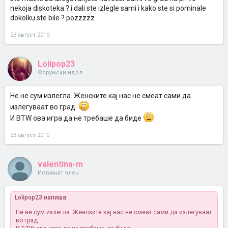
nekoja diskoteka ? i dali ste izlegle sami i kako ste si pominale
dokolku ste bile ? pozzzzz
23 август 2010
Lolipop23
Форумски идол
Не не сум излегла. Женските кај нас не смеат сами да
излегуваат во град.
И BTW ова игра да не требаше да биде
23 август 2010
valentina-m
Истакнат член
Lolipop23 напиша:
Не не сум излегла. Женските кај нас не смеат сами да излегуваат
во град.