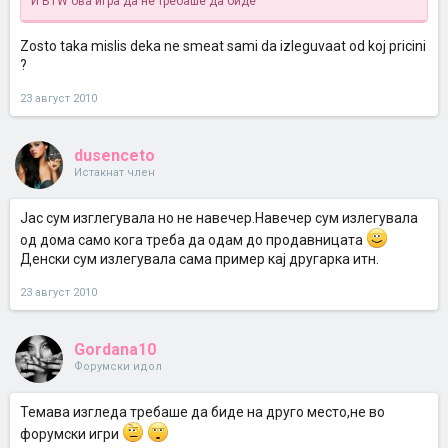
И BTW ова игра да не требаше да биде
Zosto taka mislis deka ne smeat sami da izleguvaat od koj pricini
?
23 август 2010
dusenceto
Истакнат член
Јас сум изглегувала но не навечер.Навечер сум излегувала
од дома само кога треба да одам до продавницата
Денски сум излегувала сама пример кај другарка итн.
23 август 2010
Gordana10
Форумски идол
Темава изгледа требаше да биде на друго место,не во
форумски игри