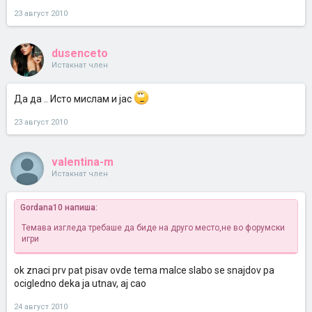
23 август 2010
dusenceto
Истакнат член
Да да .. Исто мислам и јас
23 август 2010
valentina-m
Истакнат член
Gordana10 напиша:
Темава изгледа требаше да биде на друго место,не во форумски
игри
ok znaci prv pat pisav ovde tema malce slabo se snajdov pa
ocigledno deka ja utnav, aj cao
24 август 2010