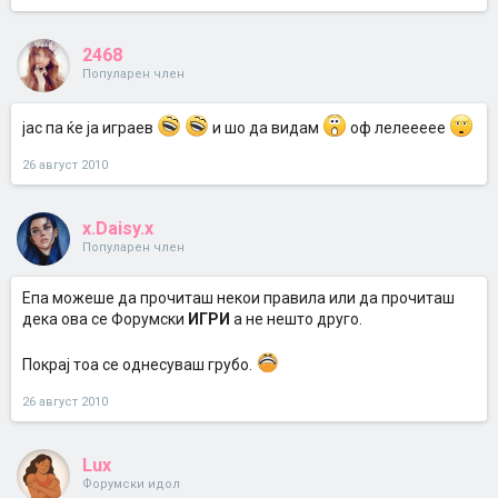
2468
Популарен член
јас па ќе ја играев
и шо да видам
оф лелеееее
26 август 2010
x.Daisy.x
Популарен член
Епа можеше да прочиташ некои правила или да прочиташ
дека ова се Форумски
ИГРИ
а не нешто друго.
Покрај тоа се однесуваш грубо.
26 август 2010
Lux
Форумски идол