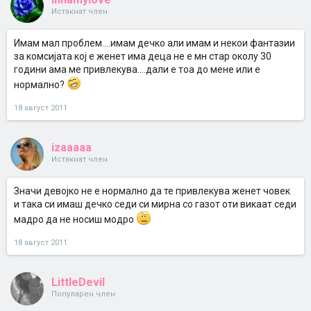
Истакнат член
Имам мал проблем....имам дечко али имам и некои фантазии
за комсијата кој е женет има деца не е мн стар околу 30
години ама ме привлекува....дали е тоа до мене или е
нормално?
18 август 2011
izaaaaa
Истакнат член
Значи девојко не е нормално да те привлекува женет човек
и така си имаш дечко седи си мирна со газот оти викаат седи
мадро да не носиш модро
18 август 2011
LittleDevil
Популарен член