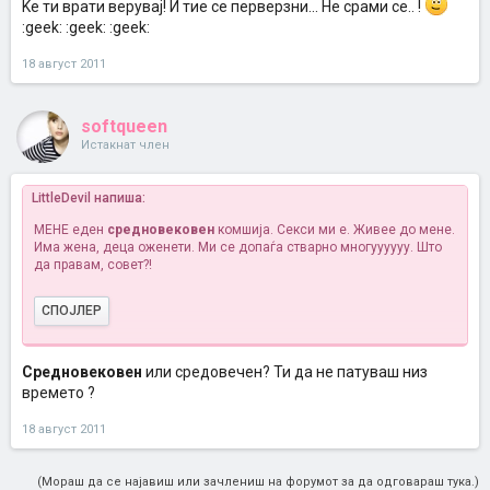
Ќе ти врати верувај! И тие се перверзни... Не срами се.. !
:geek: :geek: :geek:
18 август 2011
softqueen
Истакнат член
LittleDevil напиша:
МЕНЕ еден
средновековен
комшија. Секси ми е. Живее до мене.
Има жена, деца оженети. Ми се допаѓа стварно многуууууу. Што
да правам, совет?!
СПОЈЛЕР
Средновековен
или средовечен? Ти да не патуваш низ
Кликни за проширување...
времето ?
18 август 2011
(Мораш да се најавиш или зачлениш на форумот за да одговараш тука.)