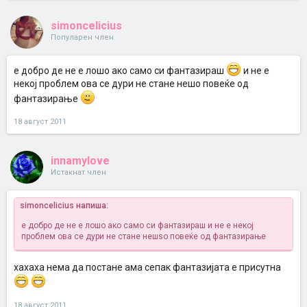
simoncelicius
Популарен член
е добро де не е лошо ако само си фантазираш
и не е
некој проблем ова се дури не стане нешо повеќе од
фантазирање
18 август 2011
innamylove
Истакнат член
simoncelicius напиша:
е добро де не е лошо ако само си фантазираш
и не е некој
проблем ова се дури не стане нешѕо повеќе од фантазирање
хахаха нема да постане ама сепак фантазијата е присутна
18 август 2011