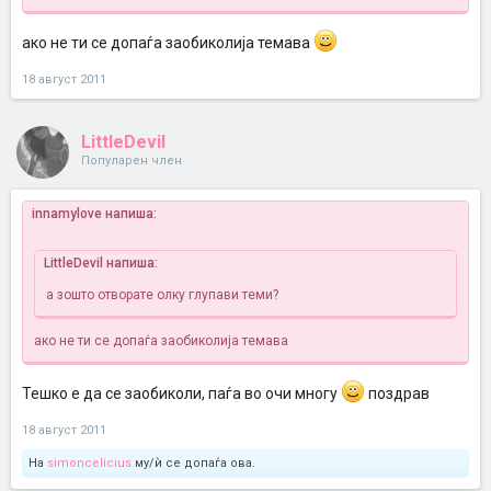
ако не ти се допаѓа заобиколија темава
18 август 2011
LittleDevil
Популарен член
innamylove напиша:
LittleDevil напиша:
а зошто отворате олку глупави теми?
ако не ти се допаѓа заобиколија темава
Тешко е да се заобиколи, паѓа во очи многу
поздрав
18 август 2011
На
simoncelicius
му/ѝ се допаѓа ова.