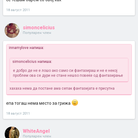
18 август 2011
simoncelicius
Популарен член
innamylove напиша:
simoncelicius напиша:
е добро де не е лошо ако само си фантазираш
и не е некој
проблем ова се дури не стане нешѕо повеќе од фантазирање
хахаха нема да постане ама сепак фантазијата е присутна
епа тогаш нема место за грижа
18 август 2011
WhiteAngel
Популарен член