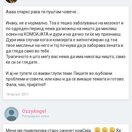
Аааа спаркс рака ти пуштам човече....
Инаку, не е нормално. Тоа е тешко заболување на мозокот и
по одреден период нема да можеш на ништо да мислиш
освен на КОМСИЈАТА и дури и на дечко ти ќе му признаеш.
Дури има случаи кога и комсијата е хипнотизиран од тоа
твое мислење на него и тој почнува да ја заборава зената и
да гледа само во тебе.
Трагичното е што меѓу вас нема да има никогаш ништо, само
ќе си се гледате...
И ај не тупете со вакви глупи теми. Пишете во љубовни
проблеми и совети, или како и да се викаше темата и готово.
Фала, чао, пријатно!!
18 август 2011
OzzyAngel
Популарен член
Мене ме привлекува старо оженет комСија...
Ќе