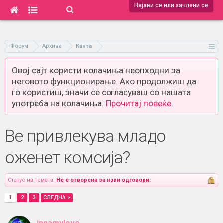
Најави се или зачлени се
Форум
Архива
Канта
Овој сајт користи колачиња неопходни за
неговото функционирање. Ако продолжиш да
го користиш, значи се согласуваш со нашата
употреба на колачиња.
Прочитај повеќе.
Ве привлекува младо
оженет комсија?
Статус на темата:
Не е отворена за нови одговори.
1
2
3
СЛЕДНА >
innamylove