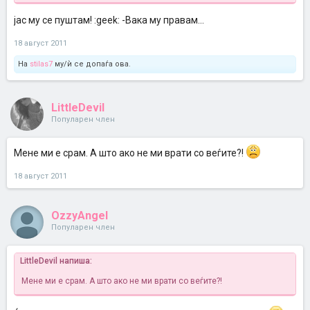
СПОЈЛЕР
јас му се пуштам! :geek: -Вака му правам...
Кликни за проширување...
18 август 2011
Жими се ме привлекуваат мажи постари од 50 години, мајке
Не, не. Не е нормално жими се ич. Ама што да правиме...
ми! Не е нормално!
Кликни за проширување...
СТРАШНО ме привлекува. Срцка е
На
stilas7
му/ѝ се допаѓа ова.
LittleDevil
Популарен член
Мене ми е срам. А што ако не ми врати со веѓите?!
18 август 2011
OzzyAngel
Популарен член
LittleDevil напиша:
Мене ми е срам. А што ако не ми врати со веѓите?!