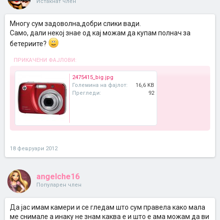
Истакнат член
Многу сум задоволна,добри слики вади.
Само, дали некој знае од кај можам да купам полнач за
бетериите?
ПРИКАЧЕНИ ФАЈЛОВИ:
2475415_big.jpg
Големина на фајлот:
16,6 KB
Прегледи:
92
18 февруари 2012
angelche16
Популарен член
Да јас имам камери и се гледам што сум правела како мала
ме снимале а инаку не знам каква е и што е ама можам да ви