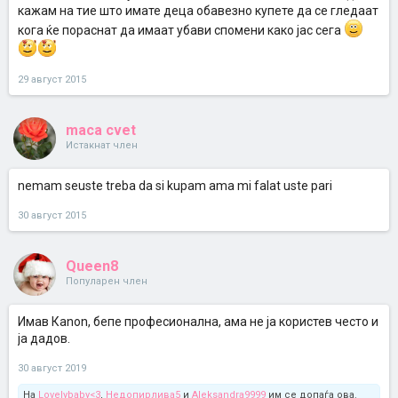
кажам на тие што имате деца обавезно купете да се гледаат
кога ќе пораснат да имаат убави спомени како јас сега
29 август 2015
maca cvet
Истакнат член
nemam seuste treba da si kupam ama mi falat uste pari
30 август 2015
Queen8
Популарен член
Имав Каnon, бепе професионална, ама не ја користев често и
ја дадов.
30 август 2019
На
Lovelybaby<3
,
Недопирлива5
и
Aleksandra9999
им се допаѓа ова.