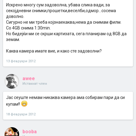
Искрено многу сум задоволна, убава слика вади, за
секојдневни снимки,прошетки,веселби,одмор...сосема
доволно.
Сигурно не ми треба којзнаекаква,нема да снимам филм.
Со 4GB снима 1:30min.
Но бидејќи ми се скрши картизата, сега планирам од 8GB да
земам.
Каква камера имате вие, и како сте задоволни?
13 февруари 2012
awee
Истакнат член
Јас сеуште немам никаква камера ама собирам пари да си
купам!!
18 февруари 2012
booba