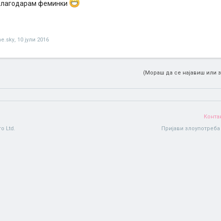
благодарам феминки
he.sky
,
10 јули 2016
(Мораш да се најавиш или з
Конта
o Ltd.
Пријави злоупотреба