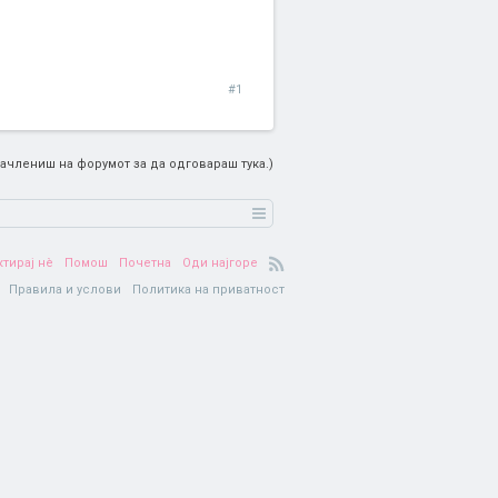
#1
ачлениш на форумот за да одговараш тука.)
ктирај нè
Помош
Почетна
Оди најгоре
Правила и услови
Политика на приватност