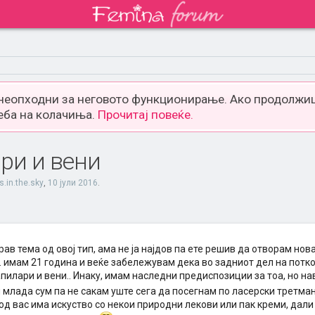
 неопходни за неговото функционирање. Ако продолжиш
еба на колачиња.
Прочитај повеќе.
ри и вени
.in.the.sky
,
10 јули 2016
.
рав тема од овој тип, ама не ја најдов па ете решив да отворам нов
. имам 21 година и веќе забележувам дека во задниот дел на потк
пилари и вени.. Инаку, имам наследни предиспозиции за тоа, но на
и млада сум па не сакам уште сега да посегнам по ласерски третма
од вас има искуство со некои природни лекови или пак креми, дал