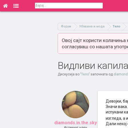
Форум
Убавина и мода
Тело
Овој сајт користи колачиња
согласуваш со нашата употр
Видливи капила
Дискусија во '
Тело
' започната од
diamonds
Девојки, ба
Значи вака.
испукани ка
изгледа, а 
diamonds.in.the.sky
Дали некој 
Истакнат член