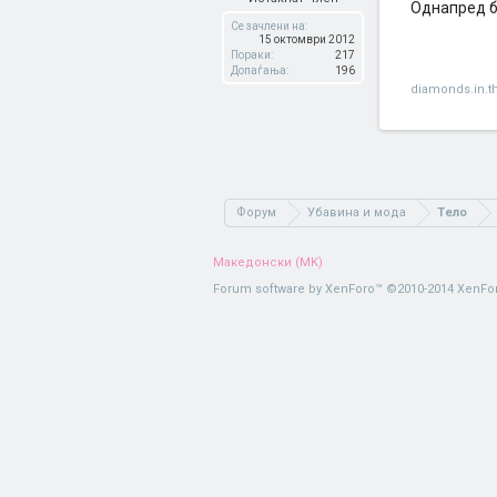
Однапред 
Се зачлени на:
15 октомври 2012
Пораки:
217
Допаѓања:
196
diamonds.in.t
Форум
Убавина и мода
Тело
Македонски (MK)
Forum software by XenForo™
©2010-2014 XenFor