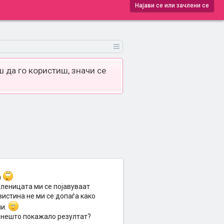
Најави се или зачлени се
 да го користиш, значи се
а
оленицата ми се појавуваат
вистина не ми се допаѓа како
ни.
и нешто покажало резултат?