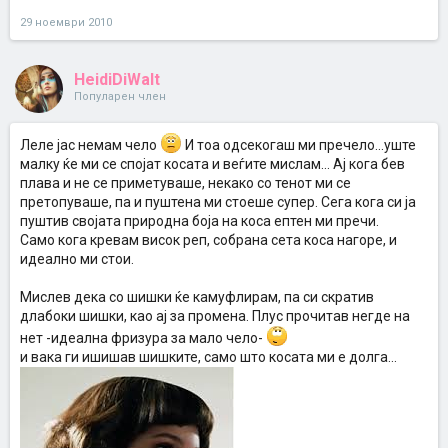
29 ноември 2010
HeidiDiWalt
Популарен член
Леле јас немам чело
И тоа одсекогаш ми пречело...уште
малку ќе ми се спојат косата и веѓите мислам... Ај кога бев
плава и не се приметуваше, некако со тенот ми се
претопуваше, па и пуштена ми стоеше супер. Сега кога си ја
пуштив својата природна боја на коса ептен ми пречи.
Само кога кревам висок реп, собрана сета коса нагоре, и
идеално ми стои.
Мислев дека со шишки ќе камуфлирам, па си скратив
длабоки шишки, као ај за промена. Плус прочитав негде на
нет -идеална фризура за мало чело-
и вака ги ишишав шишките, само што косата ми е долга...