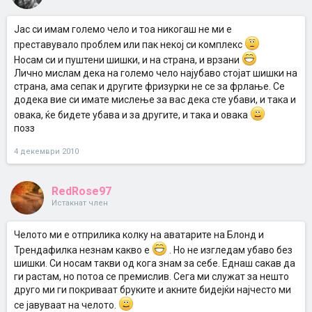
Јас си имам големо чело и тоа никогаш не ми е
преставувало проблем или пак некој си комплекс
Носам си и пуштени шишки, и на страна, и врзани
Лично мислам дека на големо чело најубаво стојат шишки на
страна, ама сепак и другите фризурки не се за фрлање. Се
додека вие си имате мислење за вас дека сте убави, и така и
овака, ќе бидете убава и за другите, и така и овака
позз
4 декември 2010
RedRose97
Истакнат член
Челото ми е отприлика колку на аватарите на Блонд и
Трендафилка незнам какво е
. Но не изгледам убаво без
шишки. Си носам такви од кога знам за себе. Еднаш сакав да
ги растам, но потоа се премислив. Сега ми служат за нешто
друго ми ги покриваат бруките и акните бидејќи најчесто ми
се јавуваат на челото.