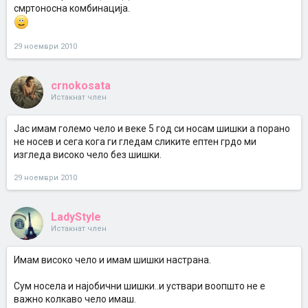
смртоносна комбинација.
29 ноември 2010
crnokosata
Истакнат член
Јас имам големо чело и веке 5 год си носам шишки а порано
не носев и сега кога ги гледам сликите ептен грдо ми
изгледа високо чело без шишки.
29 ноември 2010
LadyStyle
Истакнат член
Имам високо чело и имам шишки настрана.
Сум носела и најобични шишки..и уствари воопшто не е
важно колкаво чело имаш.