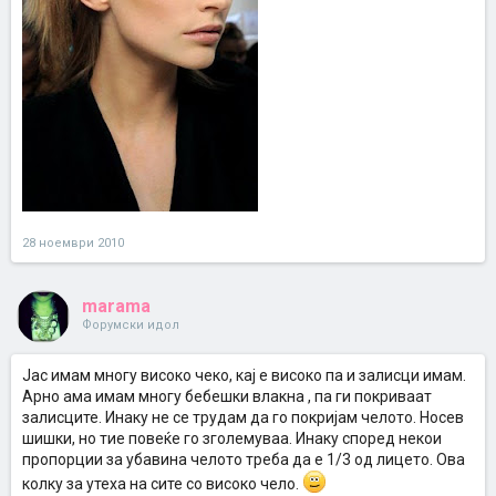
28 ноември 2010
marama
Форумски идол
Јас имам многу високо чеко, кај е високо па и залисци имам.
Арно ама имам многу бебешки влакна , па ги покриваат
залисците. Инаку не се трудам да го покријам челото. Носев
шишки, но тие повеќе го зголемуваа. Инаку според некои
пропорции за убавина челото треба да е 1/3 од лицето. Ова
колку за утеха на сите со високо чело.