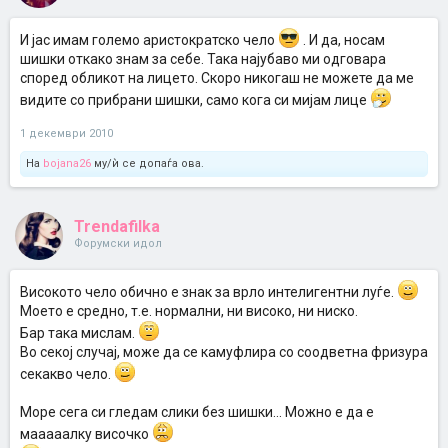
И јас имам големо аристократско чело
. И да, носам
шишки откако знам за себе. Така најубаво ми одговара
според обликот на лицето. Скоро никогаш не можете да ме
видите со прибрани шишки, само кога си мијам лице
1 декември 2010
На
bojana26
му/ѝ се допаѓа ова.
Trendafilka
Форумски идол
Високото чело обично е знак за врло интелигентни луѓе.
Моето е средно, т.е. нормални, ни високо, ни ниско.
Бар така мислам.
Во секој случај, може да се камуфлира со соодветна фризура
секакво чело.
Море сега си гледам слики без шишки... Можно е да е
мааааалку височко