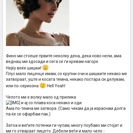
Фино ми стоеше првите неколку дена, дека ново нели, ама
веднаш ми здосади и сега се ги кревам нагоре.
Нејќу веќе шишки!
Плус мало лиценце имам, со крупни очи и шишките некако ме
затвораат, уште и косата темна, некако постара си делувам,
или по-сериозна
Hell Yeah!
Челото ми е волку мало од прилика
и ај со плава коса некако и оди.
Ама по-темна ме затвора. (Само чекам да ја израснам долга
па ќе се офарбам пак.)
Затоа и веѓите потенки ги чупам, многу поубаво ми стојат и
ми го отвараат лицето. Дебели веѓи и мало чело -