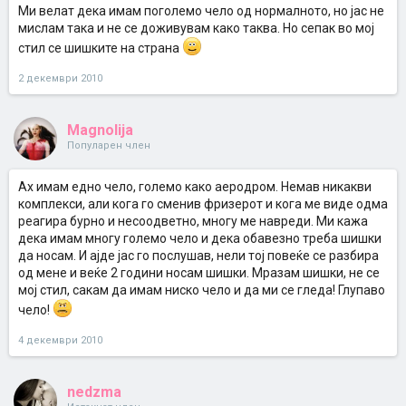
Ми велат дека имам поголемо чело од нормалното, но јас не
мислам така и не се доживувам како таква. Но сепак во мој
стил се шишките на страна
2 декември 2010
Magnolija
Популарен член
Ах имам едно чело, големо како аеродром. Немав никакви
комплекси, али кога го сменив фризерот и кога ме виде одма
реагира бурно и несоодветно, многу ме навреди. Ми кажа
дека имам многу големо чело и дека обавезно треба шишки
да носам. И ајде јас го послушав, нели тој повеќе се разбира
од мене и веќе 2 години носам шишки. Мразам шишки, не се
мој стил, сакам да имам ниско чело и да ми се гледа! Глупаво
чело!
4 декември 2010
nedzma