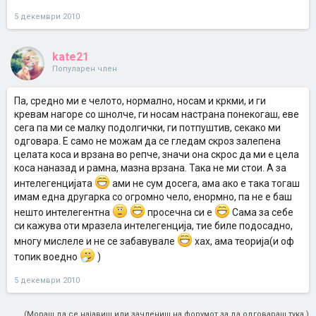
5 декември 2010
kate21
Популарен член
Па, средно ми е челото, нормално, носам и кркми, и ги
кревам нагоре со шнолче, ги носам настрана понекогаш, еве
сега па ми се малку подолгички, ги потпуштив, секако ми
одговара. Е само не можам да се гледам скроз залепена
целата коса и врзана во репче, значи она скрос да ми е цела
коса наназад и рамна, мазна врзана. Така не ми стои. А за
интелегенцијата
ами не сум досега, ама ако е така тогаш
имам една другарка со огромно чело, енормно, па не е баш
нешто интелегентна
просечна си е
Сама за себе
си кажува оти мразела интелегенција, тие биле подосадно,
многу мислеле и не се забавувале
хах, ама теорија(и оф
топик воедно
)
5 декември 2010
(Мораш да се најавиш или зачлениш на форумот за да одговараш тука.)