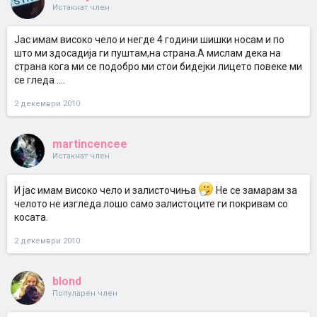
Истакнат член
Јас имам високо чело и негде 4 години шишки носам и по
што ми здосадија ги пуштам,на страна.А мислам дека на
страна кога ми се подобро ми стои бидејки лицето повеке ми
се гледа ....
2 декември 2010
martincencee
Истакнат член
И јас имам високо чело и залисточиња
Не се замарам за
челото не изгледа лошо само залистоците ги покривам со
косата.
2 декември 2010
blond
Популарен член