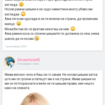
изгледа.
Носев рамни шишки и за чудо навистина многу убаво ми
изгледаа.
Ама сега ми здосади и си ги исеков на страна, да променам
малце.
Можеби пак ќе се вратам некогаш на нив.
Ама рамна коса со споени шишките по должина со неа, нема
шанси да ги носам
1 декември 2010
Strumfeta93
Популарен член
Имам високо чело и баш си го сакам. Не носам шишки затоа
што ми се грозни а патецот ми е на страна. Имав шишки но
ми се потпораснати и веќе не ги шишам прави, еве нешто
како на сликата