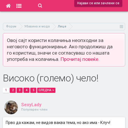
Најави се или зачлени се
Форум
Убавина и мода
Лице
Овој сајт користи колачиња неопходни за
неговото функционирање. Ако продолжиш да
го користиш, значи се согласуваш со нашата
употреба на колачиња.
Прочитај повеќе.
Високо (големо) чело!
1
2
3
4
5
СЛЕДНА >
SexyLady
Популарен член
Прво да кажам, не видов ваква тема, но ако има - Клуч!