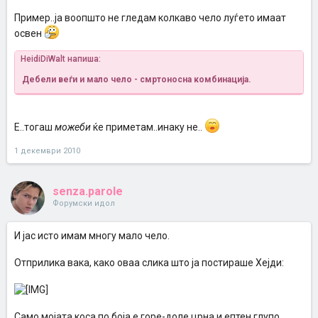
Пример..ја воопшто не гледам колкаво чело луѓето имаат
освен
HeidiDiWalt напиша:
Дебели веѓи и мало чело - смртоносна комбинација.
Е..тогаш
можеби
ќе приметам..инаку не..
1 декември 2010
senza.parole
Форумски идол
И јас исто имам многу мало чело.
Отприлика вака, како оваа слика што ја постираше Хејди:
Само мојата коса по боја е горе-доле црна и ептен глупо