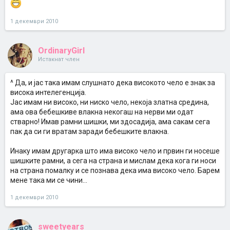
1 декември 2010
OrdinaryGirl
Истакнат член
^ Да, и јас така имам слушнато дека високото чело е знак за
висока интелегенција.
Јас имам ни високо, ни ниско чело, некоја златна средина,
ама ова бебешкиве влакна некогаш на нерви ми одат
стварно! Имав рамни шишки, ми здосадија, ама сакам сега
пак да си ги вратам заради бебешките влакна.
Инаку имам другарка што има високо чело и првин ги носеше
шишките рамни, а сега на страна и мислам дека кога ги носи
на страна помалку и се познава дека има високо чело. Барем
мене така ми се чини...
1 декември 2010
sweetyears