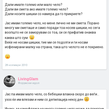
Дали имате големо или мало чело?
Дали ви смета ако имате големо чело?
Дали носите шишки со намера да го прикриете?
Јас имам големо чело, но мене лично не ми смета. Порано
многу ми сметаше и само поради тоа носев шишки, но сега
воопшто не се заморувам со тоа, си се прифатив онаква
каква што сум.
Веќе не носам шишки, тие ми се подолги и ги носам
исфенирани малку на страна, така што челото не е покриено.
28 ноември 2010
LivingGlam
Форумски идол
Јас па имам мало чело, со бебешки влакна скоро до веѓи...
уххх ќе им влезам и ним со депилација некој ден
Инаку, за камуфлажа на многу големо чело може да помогне