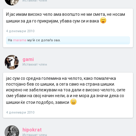
Истакнат член
И јас имам високо чело ама воопшто не ми смета, не носам
шишки за да го прикријам, убава сум си и вака
4 декември 2010
На
marama
му/ѝ се допаѓа ова.
gami
Истакнат член
јас сум со средна големина на челото, како помалечка
постојано бев со шишки, а сега само на страна шишки.
искрено не забележувам на тоа дали е високо челото, сите
сме убави на свој начин нели, а и не мора да значи дека со
шишки ќе стои подобро, зависи
4 декември 2010
hipokrat
Истакнат член