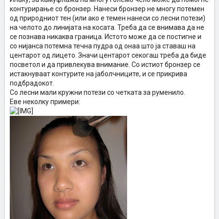
контурирање со бронзер. Нанеси бронзер не многу потемен
од природниот тен (или ако е темен нанеси со лесни потези)
на челото до линијата на косата. Треба да се внимава да не
се познава никаква граница. Истото може да се постигне и
со нијанса потемна течна пудра од онаа што ја ставаш на
центарот од лицето. Значи центарот секогаш треба да биде
посветол и да привлекува внимание. Со истиот бронзер се
истакнуваат контурите на јаболчниците, и се прикрива
подбрадокот.
Со лесни мали кружни потези со четката за руменило.
Еве неколку примери: