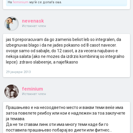
На
feminium
му/ѝ се допаѓа ова.
nevenask
Истакнат член
jas ti preporacuvam da go zamenis beliot leb so integralen, da
izbegnuvas blago i da ne jades pokasno od 8 casot navecer.
ovosje samo od sabajle, do 12 casot, a za vecera najubavo e
nekoja salata (ako ne mozes da izdrzis kombiniraj so integralno
lepce). zdravo slabeenje, a najefikasno
29 јануари 2013
feminium
Истакнат член
Прашањево е на несоодветно место и вакви теми веќе има
затоа повелете реибоу или кои е надлежен за тоа заклучете
ја темава.
Да не ти ставам линк оти има многу теми каде би го
поставила прашањево побарај во диети или фитнес...