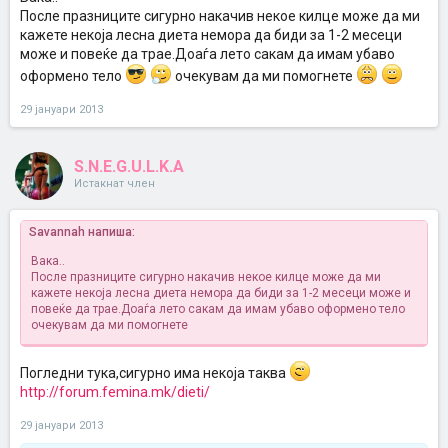
После празниците сигурно накачив некое килце може да ми
кажете некоја лесна диета немора да биди за 1-2 месеци
може и повеќе да трае.Доаѓа лето сакам да имам убаво
оформено тело
очекувам да ми помогнете
29 јануари 2013
S.N.E.G.U.L.K.A
Истакнат член
Savannah напиша:
Вака..
После празниците сигурно накачив некое килце може да ми
кажете некоја лесна диета немора да биди за 1-2 месеци може и
повеќе да трае.Доаѓа лето сакам да имам убаво оформено тело
очекувам да ми помогнете
Погледни тука,сигурно има некоја таква
http://forum.femina.mk/dieti/
29 јануари 2013