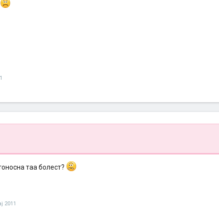
1
.
тоносна таа болест?
ај 2011