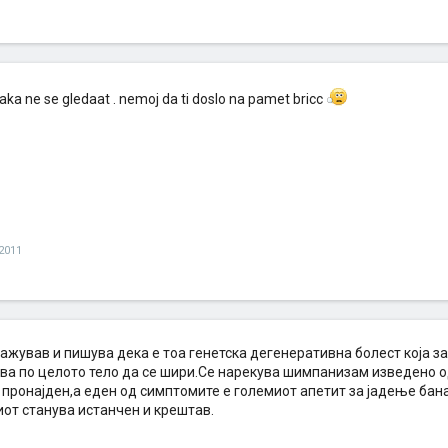
i taka ne se gledaat . nemoj da ti doslo na pamet bricc
 2011
жував и пишува дека е тоа генетска дегенеративна болест која за
ва по целото тело да се шири.Се нарекува шимпанизам изведено о
 пронајден,а еден од симптомите е големиот апетит за јадење бана
иот станува истанчен и крештав.