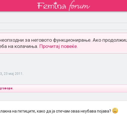
 неопходни за неговото функционирање. Ако продолжиш
еба на колачиња.
Прочитај повеќе.
03
,
23 мај 2011
.
дговори.
лакна на петиците, како да ја спечам оваа неубава појава?