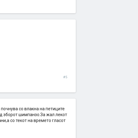
#5
 почнува со влакна на петиците
д зборот шимпанзо.За жал лекот
ни,а со текот на времето гласот