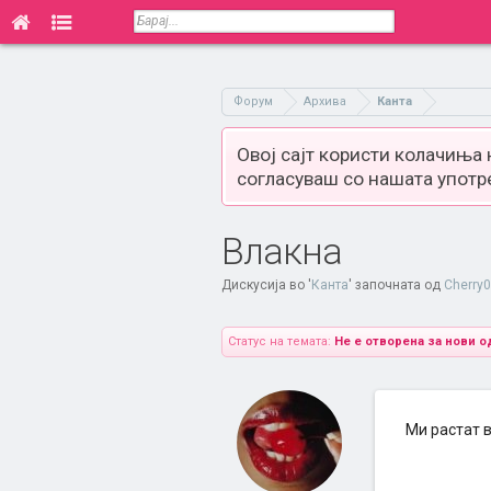
Форум
Архива
Канта
Овој сајт користи колачиња
согласуваш со нашата употр
Влакна
Дискусија во '
Канта
' започната од
Cherry
Статус на темата:
Не е отворена за нови о
Ми растат в