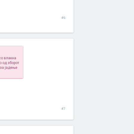
#6
со влакна
о од зборот
 за јадење
#7