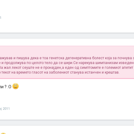
1
ажував и пишува дека е тоа генетска дегенеративна болест која за почнува 
е и продолжува по целото тело да се шири.Се нарекува шимпанизам изведен
а жал лекот сеуште не е пронајден,а еден од симптомите е големиот апетит
 текот на времето гласот на заболениот станува истанчен и крештав.
и ? :О
ај 2011