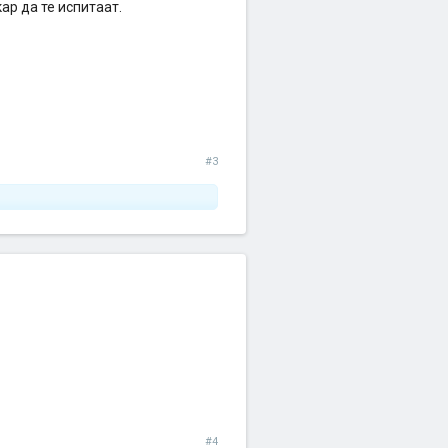
ар да те испитаат.
#3
#4