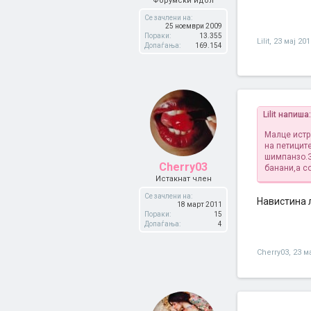
Форумски идол
Се зачлени на:
25 ноември 2009
Пораки:
13.355
Lilit
,
23 мај 201
Допаѓања:
169.154
Lilit напиша:
Малце истр
на петицит
шимпанзо.З
Cherry03
банани,а со
Истакнат член
Се зачлени на:
Навистина л
18 март 2011
Пораки:
15
Допаѓања:
4
Cherry03
,
23 м