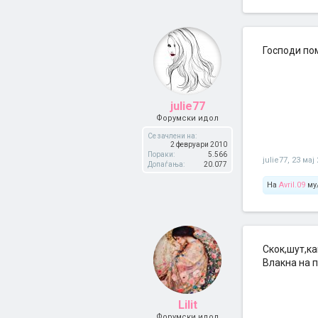
Господи по
julie77
Форумски идол
Се зачлени на:
2 февруари 2010
Пораки:
5.566
julie77
,
23 мај
Допаѓања:
20.077
На
Avril.09
му/
Скок,шут,ка
Влакна на п
Lilit
Форумски идол