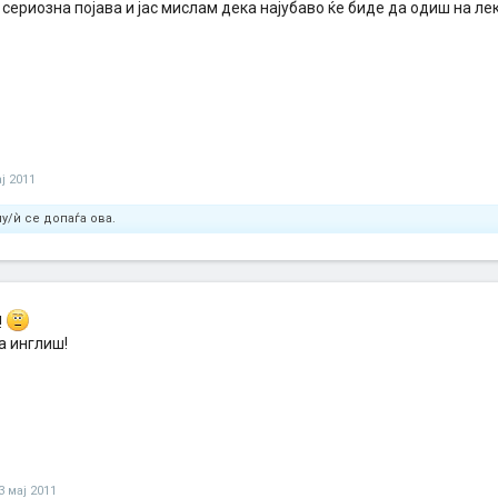
 сериозна појава и јас мислам дека најубаво ќе биде да одиш на лек
ј 2011
у/ѝ се допаѓа ова.
!
а инглиш!
3 мај 2011