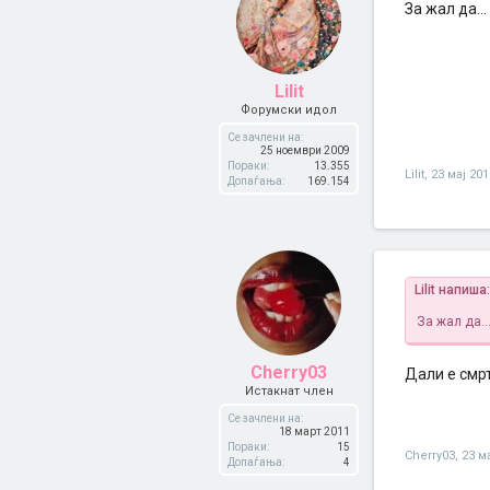
За жал да...
Lilit
Форумски идол
Се зачлени на:
25 ноември 2009
Пораки:
13.355
Lilit
,
23 мај 201
Допаѓања:
169.154
Lilit напиша:
За жал да..
Cherry03
Дали е смр
Истакнат член
Се зачлени на:
18 март 2011
Пораки:
15
Cherry03
,
23 м
Допаѓања:
4