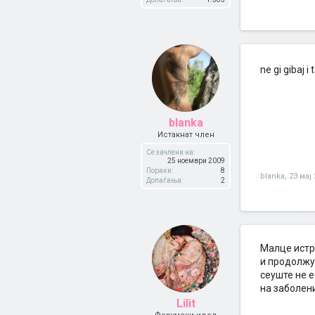
ne gi gibaj 
blanka
Истакнат член
Се зачлени на:
25 ноември 2009
Пораки:
8
blanka
,
23 мај
Допаѓања:
2
Малце истра
и продолжу
сеуште не е
на заболен
Lilit