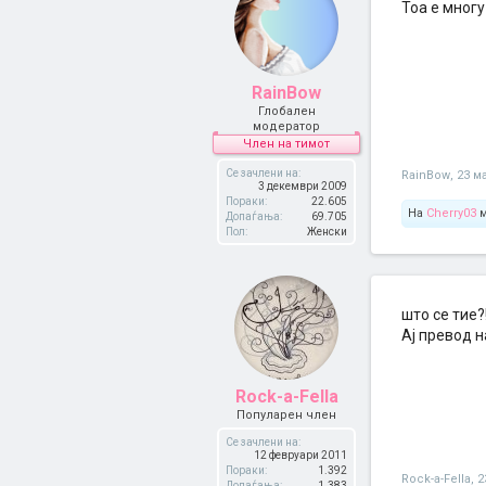
Тоа е многу
RainBow
Глобален
модератор
Член на тимот
Се зачлени на:
RainBow
,
23 ма
3 декември 2009
Пораки:
22.605
На
Cherry03
м
Допаѓања:
69.705
Пол:
Женски
што се тие?
Ај превод н
Rock-a-Fella
Популарен член
Се зачлени на:
12 февруари 2011
Пораки:
1.392
Rock-a-Fella
,
2
Допаѓања:
1.383