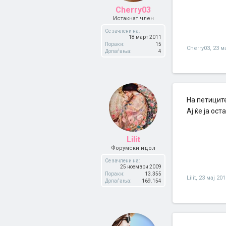
Cherry03
Истакнат член
Се зачлени на:
18 март 2011
Пораки:
15
Cherry03
,
23 м
Допаѓања:
4
На петиците
Ај ќе ја ос
Lilit
Форумски идол
Се зачлени на:
25 ноември 2009
Пораки:
13.355
Lilit
,
23 мај 201
Допаѓања:
169.154