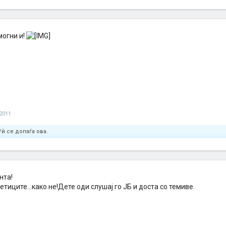
могни и!
 2011
ѝ се допаѓа ова.
нта!
етиците...како не!Дете оди слушај го ЈБ и доста со темиве.