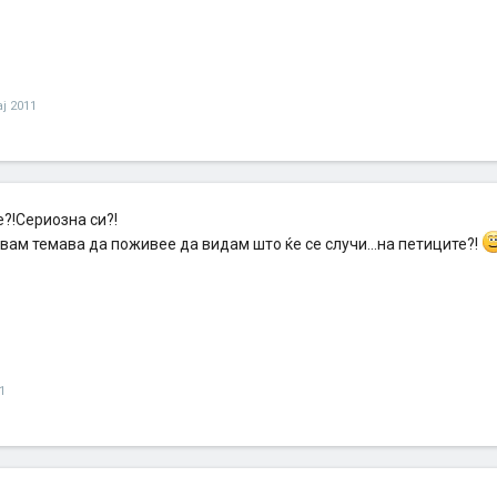
ај 2011
?!Сериозна си?!
тавам темава да поживее да видам што ќе се случи...на петиците?!
1