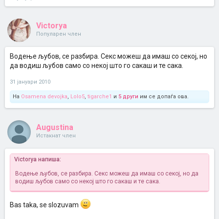
Victorya
Популарен член
Водење љубов, се разбира. Секс можеш да имаш со секој, но
да водиш љубов само со некој што го сакаш и те сака.
31 јануари 2010
На
Osamena devojka
,
Lolo5
,
tigarche1
и
5 други
им се допаѓа ова.
Augustina
Истакнат член
Victorya напиша:
Водење љубов, се разбира. Секс можеш да имаш со секој, но да
водиш љубов само со некој што го сакаш и те сака.
Bas taka, se slozuvam