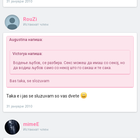
31 јануари 2010
RouZi
Истакнат член
Augustina напиша:
Victorya напиша:
Водење љубов, се разбира. Секс можеш да имаш со секој, но
да водиш љубов само со некој што го сакаш и те сака.
Bas taka, se slozuvam
Taka e i jas se sluzuvam so vas dvete
31 јануари 2010
mimeE
Истакнат член