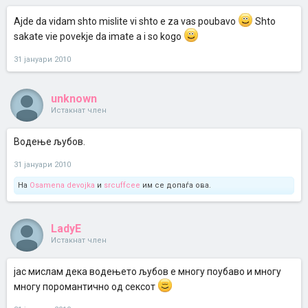
Ajde da vidam shto mislite vi shto e za vas poubavo
Shto
sakate vie povekje da imate a i so kogo
31 јануари 2010
unknown
Истакнат член
Водење љубов.
31 јануари 2010
На
Osamena devojka
и
srcuffcee
им се допаѓа ова.
LadyE
Истакнат член
јас мислам дека водењето љубов е многу поубаво и многу
многу поромантично од сексот