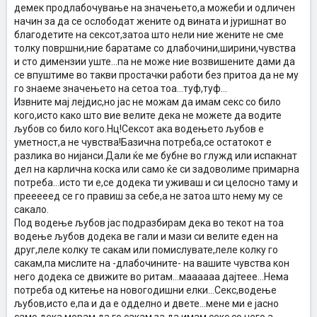
демек продлабочување на значењето,а можеби и одличен
начин за да се ослободат жените од вината и јуришнат во
благодетите на сексот,затоа што нели ние жените не сме
толку површни,ние баратаме со длабочини,ширини,чувства
и сто димензии уште...па не може ние возвишените дами да
се впуштиме во такви простачки работи без притоа да не му
го знаеме значењето на сетоа тоа...туф,туф...
Извните мај лејдис,но јас не можам да имам секс со било
кого,исто како што вие велите дека не можете да водите
љубов со било кого.Нц!Сексот ака водењето љубов е
уметност,а не чувства!Базична потреба,се остатокот е
разлика во нијанси.Дали ќе ме бубне во глужд или испакнат
дел на карлична коска или само ќе си задоволиме примарна
потреба...исто ти е,се додека ти уживаш и си целосно таму и
прееееед се го правиш за себе,а не затоа што нему му се
сакало.
Под водење љубов јас подразбирам дека во текот на тоа
водење љубов додека ве гали и мази си велите еден на
друг,леле колку те сакам или помислувате,леле колку го
сакам,па мислите на -длабочините- на вашите чувства кон
него додека се движите во ритам...маааааа дајтеее...Нема
потреба од китење на новогодишни елки...Секс,водење
љубов,исто е,па и да е одделно и двете...мене ми е јасно