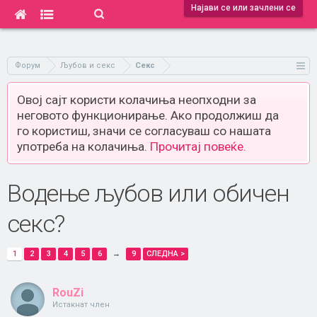
Најави се или зачлени се
Форум
Љубов и секс
Секс
Овој сајт користи колачиња неопходни за
неговото функционирање. Ако продолжиш да
го користиш, значи се согласуваш со нашата
употреба на колачиња.
Прочитај повеќе.
Водење љубов или обичен
секс?
1
2
3
4
5
6
→
9
СЛЕДНА >
RouZi
Истакнат член