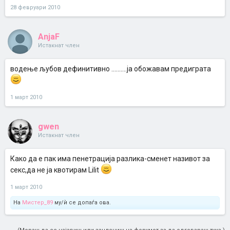
28 февруари 2010
AnjaF
Истакнат член
водење љубов дефинитивно ..........ја обожавам предиграта
1 март 2010
gwen
Истакнат член
Како да е пак има пенетрација разлика-сменет називот за
секс,да не ја квотирам Lilit
1 март 2010
На
Мистер_89
му/ѝ се допаѓа ова.