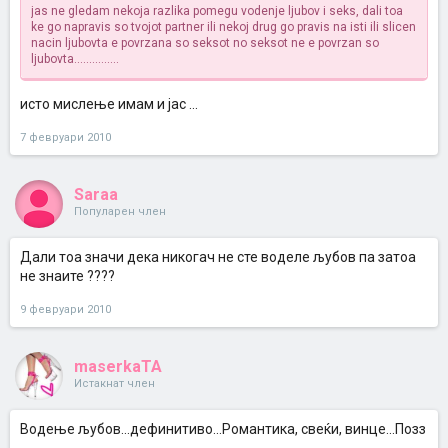
jas ne gledam nekoja razlika pomegu vodenje ljubov i seks, dali toa
ke go napravis so tvojot partner ili nekoj drug go pravis na isti ili slicen
nacin ljubovta e povrzana so seksot no seksot ne e povrzan so
ljubovta...............
исто мислење имам и јас ...
7 февруари 2010
Saraa
Популарен член
Дали тоа значи дека никогач не сте воделе љубов па затоа
не знаите ????
9 февруари 2010
maserkaTA
Истакнат член
Водење љубов...дефинитиво...Романтика, свеќи, винце...Позз