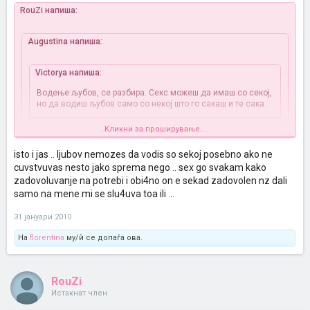
RouZi напиша:
Augustina напиша:
Victorya напиша:
Водење љубов, се разбира. Секс можеш да имаш со секој,
но да водиш љубов само со некој што го сакаш и те сака.
Кликни за проширување...
Bas taka, se slozuvam
isto i jas .. ljubov nemozes da vodis so sekoj posebno ako ne
Taka e i jas se sluzuvam so vas dvete
cuvstvuvas nesto jako sprema nego .. sex go svakam kako
zadovoluvanje na potrebi i obi4no on e sekad zadovolen nz dali
samo na mene mi se slu4uva toa ili ...
31 јануари 2010
На
florentina
му/ѝ се допаѓа ова.
RouZi
Истакнат член