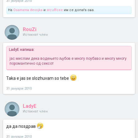
31 јануари 2010
На
Osamena devojka
и
srcuffcee
им се допаѓа ова.
RouZi
Истакнат член
LadyE напиша:
јас мислам дека водењето љубов е многу поубаво и многу многу
поромантично од сексот
Taka e jas se slozhuvam so tebe
31 јануари 2010
LadyE
Истакнат член
да да поздрав
31 јануари 2010