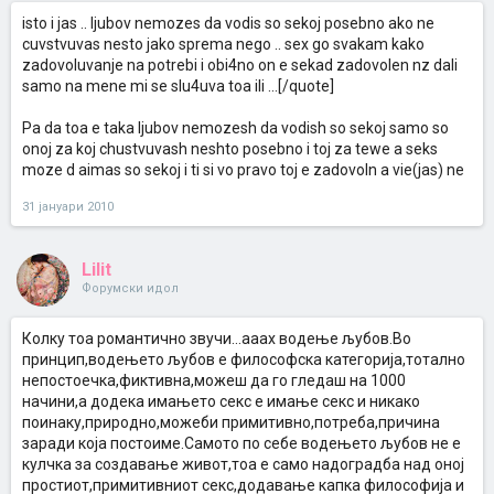
isto i jas .. ljubov nemozes da vodis so sekoj posebno ako ne
cuvstvuvas nesto jako sprema nego .. sex go svakam kako
zadovoluvanje na potrebi i obi4no on e sekad zadovolen nz dali
samo na mene mi se slu4uva toa ili ...[/quote]
Pa da toa e taka ljubov nemozesh da vodish so sekoj samo so
onoj za koj chustvuvash neshto posebno i toj za tewe a seks
moze d aimas so sekoj i ti si vo pravo toj e zadovoln a vie(jas) ne
31 јануари 2010
Lilit
Форумски идол
Колку тоа романтично звучи...ааах водење љубов.Во
принцип,водењето љубов е философска категорија,тотално
непостоечка,фиктивна,можеш да го гледаш на 1000
начини,а додека имањето секс е имање секс и никако
поинаку,природно,можеби примитивно,потреба,причина
заради која постоиме.Самото по себе водењето љубов не е
кулчка за создавање живот,тоа е само надоградба над оној
простиот,примитивниот секс,додавање капка философија и