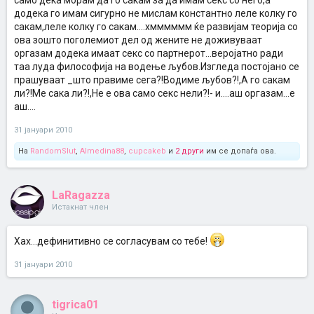
само дека морам да го сакам за да имам секс со него,а
додека го имам сигурно не мислам константно леле колку го
сакам,леле колку го сакам....хмммммм ќе развијам теорија со
ова зошто поголемиот дел од жените не доживуваат
оргазам додека имаат секс со партнерот...веројатно ради
таа луда философија на водење љубов.Изгледа постојано се
прашуваат _што правиме сега?!Водиме љубов?!,А го сакам
ли?!Ме сака ли?!,Не е ова само секс нели?!- и....аш оргазам...е
аш....
31 јануари 2010
На
RandomSlut
,
Almedina88
,
cupcakeb
и
2 други
им се допаѓа ова.
LaRagazza
Истакнат член
Хах...дефинитивно се согласувам со тебе!
31 јануари 2010
tigrica01