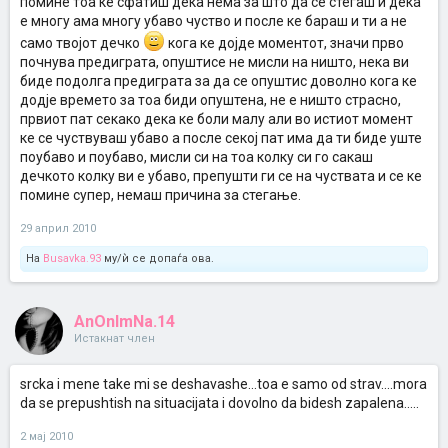
помине тоа ке сфатиш дека нема за што да се стегаш и дека
е многу ама многу убаво чуство и после ке бараш и ти а не
само твојот дечко
кога ке дојде моментот, значи прво
почнува предиграта, опуштисе не мисли на ништо, нека ви
биде подолга предиграта за да се опуштис доволно кога ке
додје времето за тоа биди опуштена, не е ништо страсно,
првиот пат секако дека ке боли малу али во истиот момент
ке се чуствуваш убаво а после секој пат има да ти биде уште
поубаво и поубаво, мисли си на тоа колку си го сакаш
дечкото колку ви е убаво, препушти ги се на чуствата и се ке
помине супер, немаш причина за стегање.
29 април 2010
На
Busavka.93
му/ѝ се допаѓа ова.
AnOnImNa.14
Истакнат член
srcka i mene take mi se deshavashe...toa e samo od strav....mora
da se prepushtish na situacijata i dovolno da bidesh zapalena.....
2 мај 2010