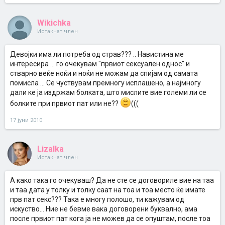
Wikichka
Истакнат член
Девојки има ли потреба од страв??? .. Навистина ме
интересира ... го очекувам "првиот сексуален однос" и
стварно веќе ноќи и ноќи не можам да спијам од самата
помисла ... Се чуствувам премногу исплашено, а најмногу
дали ке ја издржам болката, што мислите вие големи ли се
болките при првиот пат или не??
(((
17 јуни 2010
Lizalka
Истакнат член
А како така го очекуваш? Да не сте се договориле вие на таа
и таа дата у толку и толку саат на тоа и тоа место ќе имате
прв пат секс??? Така е многу полошо, ти кажувам од
искуство... Ние не бевме вака договорени буквално, ама
после првиот пат кога ја не можев да се опуштам, после тоа