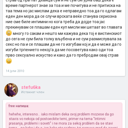
страв од прв пат девица сум и не сум сигурна баш дека е
време партнерот знае за тоа и ме почитува и не притиска на
таа тема но јас мислам дека е неправедно тоа да го одлагам
еден ден мора да се случи врската веќе станува сериозна
ние сме биле интимни но кога треба да дојде тоа јас
прекинувам се плашам еден куп мисли ми шетаат во главата
многу го сакам и нешто ми кажува дека тој е вистинскиот
до сега не сум била толку вљубена и не сум размислувала за
секс но па и се плашам да не го изгубам кој и да е може да го
изгуби трпението некој/а да ме посоветува како оди тоа
прво сексуално искуство и како да го пребродам овај страв
14 јули 2010
stefu6ka
Истакнат член
free напиша:
hehehe, interesno... iako mislam deka ovoj problem mozese da go
stavis vo nekoja od postoeckite temi, primer na tema "Intimni
prasanja, problemi i soveti" i ne mora za sekoj problem da se stavi