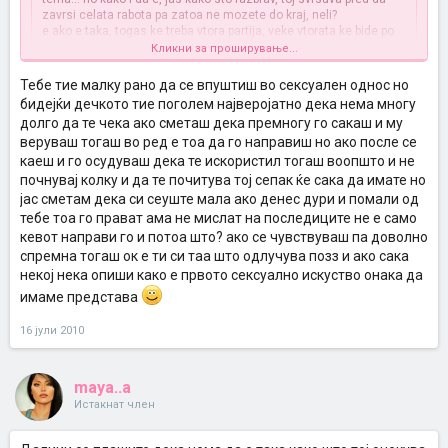
zavrsi celata rabota pa zatoa ne mozete do kraj, neli?
e ako e taka, togas ke treba vtora partija, veke vtorata ke bide po
izdrzliv, pa ke vidite koja poza ti odgovara, neli za polesno... imas
Кликни за проширување...
niz temive i soveti za poza za prv pat, i kako so pauzi mozete da
go odlozite svrsuvanjeto... ajde ke bide, ne se sekiraj, i jas imav
Тебе тие малку рано да се впуштиш во сексуален однос но
Кликни за проширување...
slicen problem, no problemot kaj mene bese sto navistina mnogu
бидејќи дечкото тие поголем најверојатно дека нема многу
me bolese, a koga se sluci ne ni primetiv kako se sluci, a dur se
долго да те чека ако сметаш дека премногу го сакаш и му
sluci mi trebaa nekolku meseci
ne se sekiraj, razgovaraj
веруваш тогаш во ред е тоа да го направиш но ако после се
i jas isto imam 17 god a decko mi saka da imame sex inaku on ima
slobodno so nego i probuvajte i vtor a ako moze decko ti i tret pat
23 gos sto da pavam plss pomagajte
za istata vecer... togas toj poveke ke moze da se kontrolira i
каеш и го осудуваш дека те искористил тогаш воопшто и не
podolgo ke izdrzi... pa so sreka...
почнувај колку и да те почитува тој сепак ќе сака да имате но
јас сметам дека си сеуште мала ако денес дури и помали од
тебе тоа го прават ама не мислат на последиците не е само
кевот направи го и потоа што? ако се чувствуваш па доволно
спремна тогаш ок е ти си таа што одлучува позз и ако сака
некој нека опиши како е првото сексуално искуство онака да
имаме представа
16 јули 2010
maya..a
Истакнат член