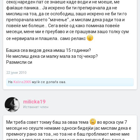
секој нареден пат се знаеше каде води и не моеше, ме
фаќаше паника... Ја искрено би ти препирачала да не
мислиш на тоа, да се ослободиш, зашо искрено не би ти го
препорачала моето "мачење" , и мислам дека ради тоа и
повеќе ме болеше... Сега веќе од како поминаа повеќе
месеци, мене ми е преубаво и се прашувам зашо толку сум
се нервирала и плашела.. само релакс
Башка сеа видов дека имаш 15 годинки?
Не мислиш дека си малку мала за тој чекор?
Размисли си
22 јуни 2010
На
Kalina2005
му/ѝ се допаѓа ова.
milicka19
Истакнат член
Ми треба совет токму баш за оваа тема
во врска сум 7
месеци но сеуште немаме односи бидејќи јас мислам дека е
премногу рано за тоа , но тоа не е баш проблемот мене мие