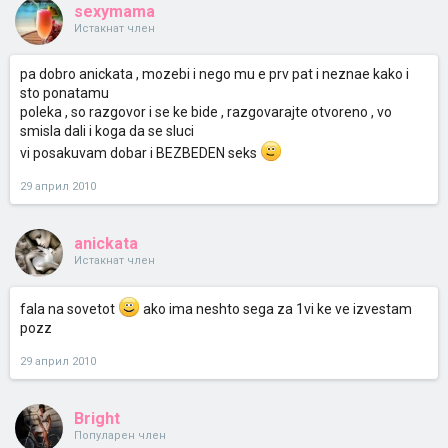
sexymama
Истакнат член
pa dobro anickata , mozebi i nego mu e prv pat i neznae kako i
sto ponatamu
poleka , so razgovor i se ke bide , razgovarajte otvoreno , vo
smisla dali i koga da se sluci
vi posakuvam dobar i BEZBEDEN seks
29 април 2010
anickata
Истакнат член
fala na sovetot
ako ima neshto sega za 1vi ke ve izvestam
pozz
29 април 2010
Bright
Популарен член