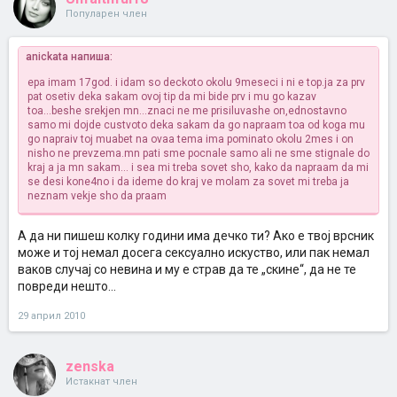
Популарен член
anickata напиша:
epa imam 17god. i idam so deckoto okolu 9meseci i ni e top.ja za prv
pat osetiv deka sakam ovoj tip da mi bide prv i mu go kazav
toa...beshe srekjen mn...znaci ne me prisiluvashe on,ednostavno
samo mi dojde custvoto deka sakam da go napraam toa
od koga mu
go napraiv toj muabet na ovaa tema ima pominato okolu 2mes i on
nisho ne prevzema.mn pati sme pocnale samo ali ne sme stignale do
kraj
a ja mn sakam... i sea mi treba sovet sho, kako da napraam da mi
se desi kone4no i da ideme do kraj
ve molam za sovet mi treba ja
neznam vekje sho da praam
А да ни пишеш колку години има дечко ти? Ако е твој врсник
може и тој немал досега сексуално искуство, или пак немал
ваков случај со невина и му е страв да те „скине“, да не те
повреди нешто...
29 април 2010
zenska
Истакнат член