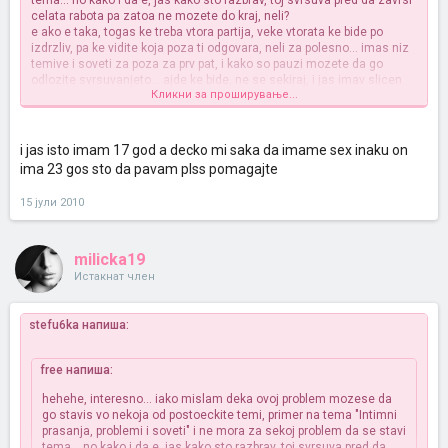
tema... no kako i da e, jas kako sto razbrav, toj svrsuva pred da zavrsi
celata rabota pa zatoa ne mozete do kraj, neli?
e ako e taka, togas ke treba vtora partija, veke vtorata ke bide po
izdrzliv, pa ke vidite koja poza ti odgovara, neli za polesno... imas niz
temive i soveti za poza za prv pat, i kako so pauzi mozete da go
odlozite svrsuvanjeto... ajde ke bide, ne se sekiraj, i jas imav slicen
Кликни за проширување...
problem, no problemot kaj mene bese sto navistina mnogu me
bolese, a koga se sluci ne ni primetiv kako se sluci, a dur se sluci mi
trebaa nekolku meseci
ne se sekiraj, razgovaraj slobodno so nego i
probuvajte i vtor a ako moze decko ti i tret pat za istata vecer... togas
i jas isto imam 17 god a decko mi saka da imame sex inaku on
toj poveke ke moze da se kontrolira i podolgo ke izdrzi... pa so sreka...
ima 23 gos sto da pavam plss pomagajte
15 јули 2010
milicka19
Истакнат член
stefu6ka напиша:
free напиша:
hehehe, interesno... iako mislam deka ovoj problem mozese da
go stavis vo nekoja od postoeckite temi, primer na tema "Intimni
prasanja, problemi i soveti" i ne mora za sekoj problem da se stavi
tema... no kako i da e, jas kako sto razbrav, toj svrsuva pred da