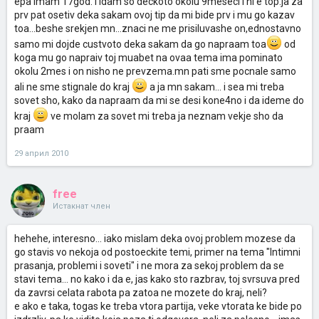
epa imam 17god. i idam so deckoto okolu 9meseci i ni e top.ja za
prv pat osetiv deka sakam ovoj tip da mi bide prv i mu go kazav
toa...beshe srekjen mn...znaci ne me prisiluvashe on,ednostavno
samo mi dojde custvoto deka sakam da go napraam toa
od
koga mu go napraiv toj muabet na ovaa tema ima pominato
okolu 2mes i on nisho ne prevzema.mn pati sme pocnale samo
ali ne sme stignale do kraj
a ja mn sakam... i sea mi treba
sovet sho, kako da napraam da mi se desi kone4no i da ideme do
kraj
ve molam za sovet mi treba ja neznam vekje sho da
praam
29 април 2010
free
Истакнат член
hehehe, interesno... iako mislam deka ovoj problem mozese da
go stavis vo nekoja od postoeckite temi, primer na tema "Intimni
prasanja, problemi i soveti" i ne mora za sekoj problem da se
stavi tema... no kako i da e, jas kako sto razbrav, toj svrsuva pred
da zavrsi celata rabota pa zatoa ne mozete do kraj, neli?
e ako e taka, togas ke treba vtora partija, veke vtorata ke bide po