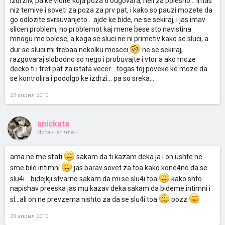
izdrzliv, pa ke vidite koja poza ti odgovara, neli za polesno... imas
niz temive i soveti za poza za prv pat, i kako so pauzi mozete da
go odlozite svrsuvanjeto... ajde ke bide, ne se sekiraj, i jas imav
slicen problem, no problemot kaj mene bese sto navistina
mnogu me bolese, a koga se sluci ne ni primetiv kako se sluci, a
dur se sluci mi trebaa nekolku meseci
ne se sekiraj,
razgovaraj slobodno so nego i probuvajte i vtor a ako moze
decko ti i tret pat za istata vecer... togas toj poveke ke moze da
se kontrolira i podolgo ke izdrzi... pa so sreka...
29 април 2010
anickata
Истакнат член
ama ne me sfati
sakam da ti kazam deka ja i on ushte ne
sme bile intimni
jas barav sovet za toa kako kone4no da se
slu4i... bidejkji stvarno sakam da mi se slu4i toa
kako shto
napishav preeska jas mu kazav deka sakam da bideme intimni i
sl...ali on ne prevzema nishto za da se slu4i toa
pozz
29 април 2010