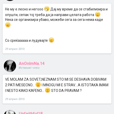
Не му е лесно и негооо
Дај му време да се стабилизира и
опушти, сепак тој треба да ја направи целата работа
Нека се организира убаво, можеби сега за сега нема каде
Со среќааааа и лудувајте
29 април 2010
AnOnImNa.14
Истакнат член
VE MOLAM ZA SOVET,NEZNAM STO MI SE DESHAVA DOBIVAM
2 PATI MESECNO...
I MNOGU MI E STRAV....A ISTOTAKA IMAM
I NESTO KAKO KAFENO...
STO DA PRAVAM ?
29 април 2010
Unfaithful18