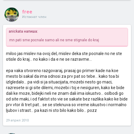
free
Истакнат член
anickata напиша:
mn pati sme pocnale samo ali ne sme stignale do kraj
miloo jas mislev na ovoj del, mislev deka ste pocnale no ne ste
otisle do kraj... no kako i da e ne se razravme...
epa vaka otvoreno razgovaraj, prasaj go primer kade na koe
mesto bi sakal da ima odnosi za prv pat so tebe... kako toa bi
izlgledalo... pa vidi si ja situacijata, mozebi nesto go maci,
razresete si gi site dilemi, mozebi i toj e nesiguren, kako ke bide
dali ke moze, bidejki neli ne znam dali ima iskustvo... oslbodi go
od site maki, i od faktot sto vie se sakate bez razlika kako ke bide
prv vtor ili tret pat... se se steknuva so vreme iskustvo i normalno
ljubov i strast... pa kazi ni sto bilo kako bilo... pozz
29 април 2010