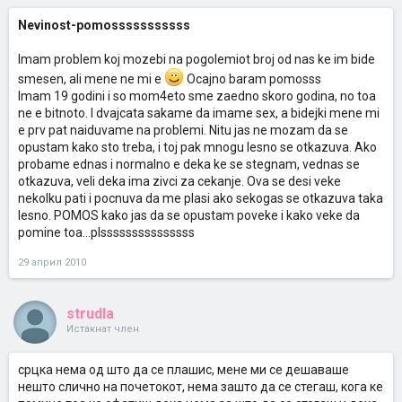
Nevinost-pomosssssssssss
Imam problem koj mozebi na pogolemiot broj od nas ke im bide
smesen, ali mene ne mi e
Ocajno baram pomosss
Imam 19 godini i so mom4eto sme zaedno skoro godina, no toa
ne e bitnoto. I dvajcata sakame da imame sex, a bidejki mene mi
e prv pat naiduvame na problemi. Nitu jas ne mozam da se
opustam kako sto treba, i toj pak mnogu lesno se otkazuva. Ako
probame ednas i normalno e deka ke se stegnam, vednas se
otkazuva, veli deka ima zivci za cekanje. Ova se desi veke
nekolku pati i pocnuva da me plasi ako sekogas se otkazuva taka
lesno. POMOS kako jas da se opustam poveke i kako veke da
pomine toa...plsssssssssssssss
29 април 2010
strudla
Истакнат член
срцка нема од што да се плашис, мене ми се дешаваше
нешто слично на почетокот, нема зашто да се стегаш, кога ке