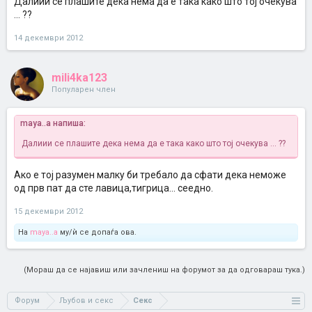
Далиии се плашите дека нема да е така како што тој очекува
... ??
14 декември 2012
mili4ka123
Популарен член
maya..a напиша:
Далиии се плашите дека нема да е така како што тој очекува ... ??
Ако е тој разумен малку би требало да сфати дека неможе
од прв пат да сте лавица,тигрица... сеедно.
15 декември 2012
На
maya..a
му/ѝ се допаѓа ова.
(Мораш да се најавиш или зачлениш на форумот за да одговараш тука.)
Форум
Љубов и секс
Секс