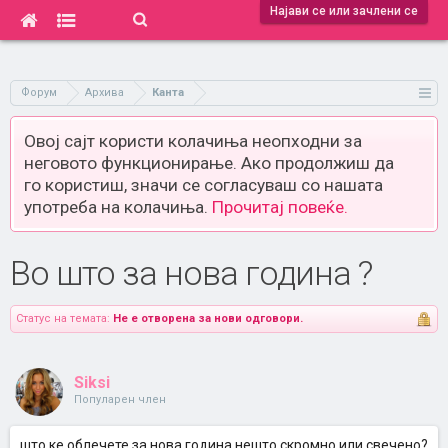
Најави се или зачлени се
Форум
Архива
Канта
Овој сајт користи колачиња неопходни за
неговото функционирање. Ако продолжиш да
го користиш, значи се согласуваш со нашата
употреба на колачиња.
Прочитај повеќе.
Во што за нова година ?
Статус на темата:
Не е отворена за нови одговори.
Siksi
Популарен член
што ке облечете за нова година нешто скромно или свечено?