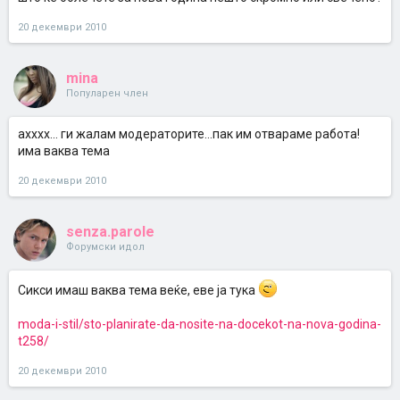
20 декември 2010
mina
Популарен член
ахххх... ги жалам модераторите...пак им отвараме работа!
има ваква тема
20 декември 2010
senza.parole
Форумски идол
Сикси имаш ваква тема веќе, еве ја тука
moda-i-stil/sto-planirate-da-nosite-na-docekot-na-nova-godina-
t258/
20 декември 2010