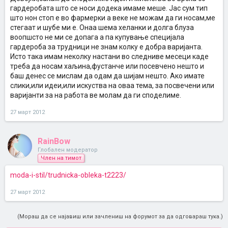
гардеробата што се носи додека имаме меше. Јас сум тип
што нон стоп е во фармерки а веке не можам да ги носам,ме
стегаат и шубе ми е. Онаа шема хеланки и долга блуза
воопшсто не ми се допага а па купување специјала
гардероба за трудници не знам колку е добра варијанта.
Исто така имам неколку настани во следниве месеци каде
треба да носам хаљина,фустанче или посевчено нешто и
баш денес се мислам да одам да шијам нешто. Ако имате
слики,или идеи,или искуства на оваа тема, за посвечени или
варијанти за на работа ве молам да ги споделиме.
27 март 2012
RainBow
Глобален модератор
Член на тимот
moda-i-stil/trudnicka-obleka-t2223/
27 март 2012
(Мораш да се најавиш или зачлениш на форумот за да одговараш тука.)