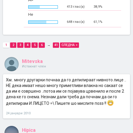
413 глас(а)
38,9%
Не
648 глас(а)
61,1%
1
2
3
4
5
6
→
41
СЛЕДНА >
Mitevska
Истакнат член
Хм.. многу другарки почнаа да го депилираат нивното лице ..
НЕ дека имаат нешо многу приметливи влакна но сакаат се
да им е совршено ..потоа им се појавува црвенило и после 2
дена ке го снема. Незнам дали треба да почнам да си го
депилирам И ЛИЦЕТО =\ Пишете шо мислите позз !!
24 јануари 2010
Hipica