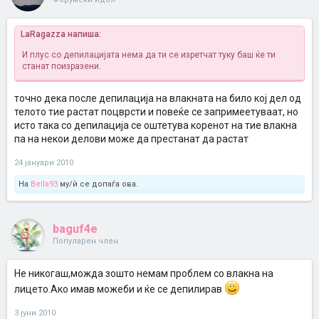
LaRagazza напиша:
И плус со депилацијата нема да ти се изретчат туку баш ќе ти
станат поизразени.
точно дека после депилација на влакната на било кој дел од
телото тие растат поцврсти и повеќе се запримеетуваат, но
исто така со депилација се оштетува коренот на тие влакна
па на некои делови може да престанат да растат
24 јануари 2010
На
Bella93
му/ѝ се допаѓа ова.
baguf4e
Популарен член
Не никогаш,можда зошто немам проблем со влакна на
лицето.Ако имав можеби и ќе се депилирав
3 јуни 2010