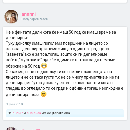
annnni
Популарен член
Не е финтата дали кога ќе имаш 50 год ќе имаш време за
депелирње...
Туку доколку имаш поголеми површини на лицето со
влакна...депелирај ги,неможиш да одиш по град цела
“завнета“ако е за тоа,тогаш зошто си ги депелираме
веѓите,“мустаќите“ ајде ќе одиме сите така за да немаме
обврска на 50 год
Сепак мој совет е доколку ти се светли влакненцата на
лицето и не се така густи т.с не се многу приметливи- не ги
депелирај,меѓутоа доколку ептен се познаават и кога се
гледаш во огледало ти се грди и одбивни тогаш неопходна е
депилација...позз
3 јуни 2010
На
h_2647
и
cucickaa
им се допаѓа ова.