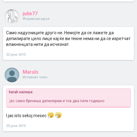
julie77
Форумски идол
Само надусниците друго не..Немојте да се лажете да
депилирате цело лице кај ќе ви текне нема ни да се изретчат
влакненцата нити да исчезнат.
22 јуни 2010
Maruls
Истакнат член
karak напиша:
јас само бркчиња депилирам и тоа два пати годишно
I jas isto sekoj mesec
20 јули 2010