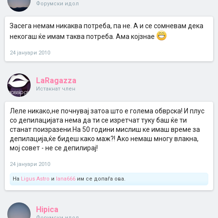
Форумски идол
Засега немам никаква потреба, па не. А и се сомневам дека
некогаш ќе имам таква потреба. Ама којзнае
24 јануари 2010
LaRagazza
Истакнат член
Леле никако,не почнувај затоа што е голема обврска! И плус
со депилацијата нема да ти се изретчат туку баш ќе ти
станат поизразени.На 50 години мислиш ке имаш време за
депилација,ќе бидеш како маж?! Ако немаш многу влакна,
мој совет - не се депилирај!
24 јануари 2010
На
Ligus Astro
и
lana666
им се допаѓа ова.
Hipica
Форумски идол