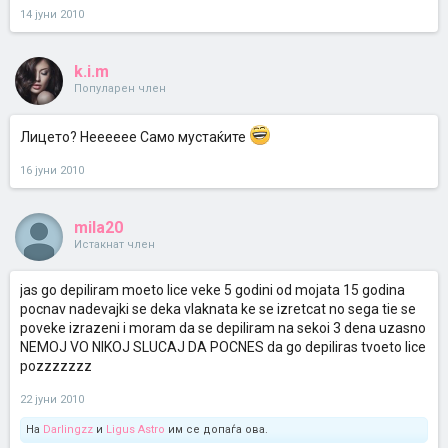
14 јуни 2010
k.i.m
Популарен член
Лицето? Нееееее Само мустаќите
16 јуни 2010
mila20
Истакнат член
jas go depiliram moeto lice veke 5 godini od mojata 15 godina
pocnav nadevajki se deka vlaknata ke se izretcat no sega tie se
poveke izrazeni i moram da se depiliram na sekoi 3 dena uzasno
NEMOJ VO NIKOJ SLUCAJ DA POCNES da go depiliras tvoeto lice
pozzzzzzz
22 јуни 2010
На
Darlingzz
и
Ligus Astro
им се допаѓа ова.