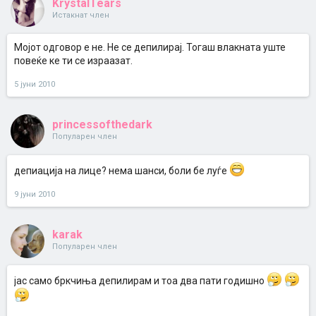
KrystalTears
Истакнат член
Мојот одговор е не. Не се депилирај. Тогаш влакната уште
повеќе ке ти се израазат.
5 јуни 2010
princessofthedark
Популарен член
депиација на лице? нема шанси, боли бе луѓе
9 јуни 2010
karak
Популарен член
јас само бркчиња депилирам и тоа два пати годишно