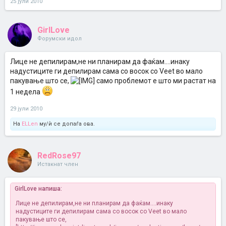
25 јули 2010
GirlLove
Форумски идол
Лице не депилирам,не ни планирам да фаќам....инаку
надустиците ги депилирам сама со восок со Veet во мало
пакување што се,
само проблемот е што ми растат на
1 недела
29 јули 2010
На
ELLen
му/ѝ се допаѓа ова.
RedRose97
Истакнат член
GirlLove напиша:
Лице не депилирам,не ни планирам да фаќам....инаку
надустиците ги депилирам сама со восок со Veet во мало
пакување што се,