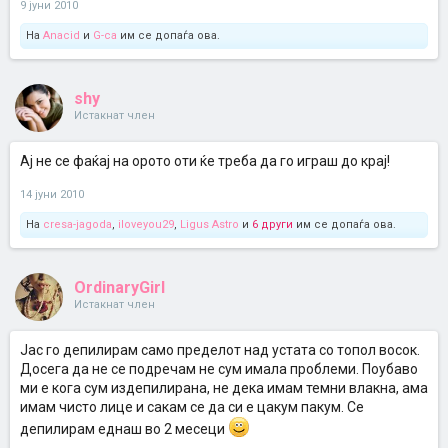
9 јуни 2010
На
Anacid
и
G-ca
им се допаѓа ова.
shy
Истакнат член
Ај не се фаќај на орото оти ќе треба да го играш до крај!
14 јуни 2010
На
cresa-jagoda
,
iloveyou29
,
Ligus Astro
и
6 други
им се допаѓа ова.
OrdinaryGirl
Истакнат член
Јас го депилирам само пределот над устата со топол восок.
Досега да не се подречам не сум имала проблеми. Поубаво
ми е кога сум издепилирана, не дека имам темни влакна, ама
имам чисто лице и сакам се да си е цакум пакум. Се
депилирам еднаш во 2 месеци