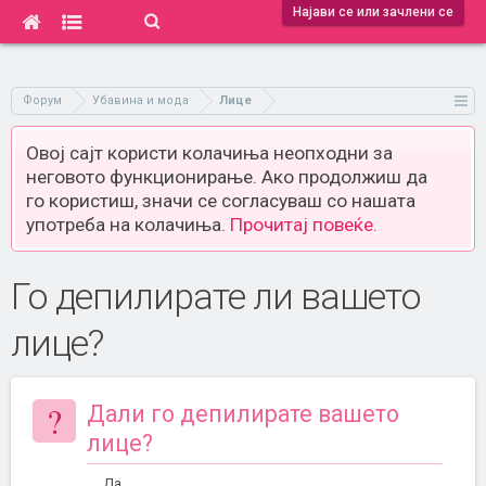
Најави се или зачлени се
Форум
Убавина и мода
Лице
Овој сајт користи колачиња неопходни за
неговото функционирање. Ако продолжиш да
го користиш, значи се согласуваш со нашата
употреба на колачиња.
Прочитај повеќе.
Го депилирате ли вашето
лице?
?
Дали го депилирате вашето
лице?
Да