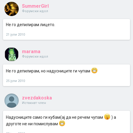
SummerGirl
Форумски идол
Не го депилирам лицето.
21 јули 2010
marama
Форумски идол
Не го депилирам, но надусниците ги чупам
25 јули 2010
zvezdakoska
Истакнат член
Надусниците само ги кубам(ај да не речем чупам
) а
друготе не ни помислувам