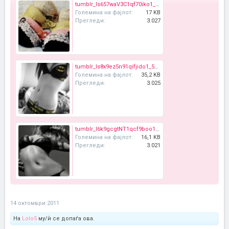
tumblr_ls657waV3C1qf70iko1_500_thumb.jpg
Големина на фајлот:
17 KB
Прегледи:
3.027
tumblr_ls8x9ez5n91qifjido1_500_thumb.jpg
Големина на фајлот:
35,2 KB
Прегледи:
3.025
tumblr_l6k9gcgtNT1qcf9boo1_400_thumb.jpg
Големина на фајлот:
16,1 KB
Прегледи:
3.021
14 октомври 2011
На
Lolo5
му/ѝ се допаѓа ова.