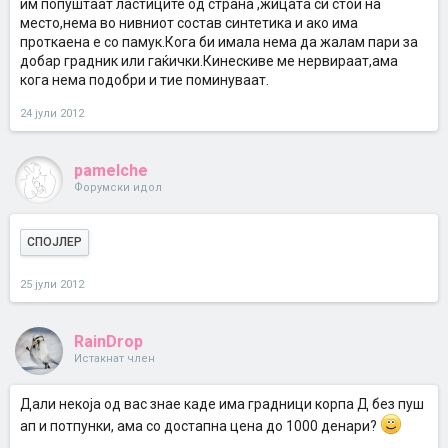
им попуштаат ластиците од страна ,жицата си стои на
место,нема во нивниот состав синтетика и ако има
проткаена е со памук.Кога би имала нема да жалам пари за
добар градник или гаќички.Кинескиве ме нервираат,ама
кога нема подобри и тие поминуваат.
24 јули 2012
pamelche
Форумски идол
СПОЈЛЕР
25 јули 2012
RainDrop
Истакнат член
Дали некоја од вас знае каде има градници корпа Д без пуш
ап и потпунки, ама со достапна цена до 1000 денари?