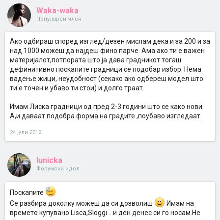
Waka-waka
Популарен член
Ако одбираш според изглед/дезен мислам дека и за 200 и за
над 1000 можеш да најдеш фино парче. Ама ако ти е важен
материјалот,потпората што ја дава градникот тогаш
дефинитивно поскапите градници се подобар избор. Нема
вадење жици, неудобност (секако ако одбереш модел што
ти е точен и убаво ти стои) и долго траат.
Имам Лиска градници од пред 2-3 години што се како нови.
А,и даваат подобра форма на градите ,поубаво изгледаат.
24 јули 2012
lunicka
Форумски идол
Поскапите
Се разбира доколку можеш да си дозволиш
Имам на
времето купувано Lisca,Sloggi ...и ден денес си го носам.Не