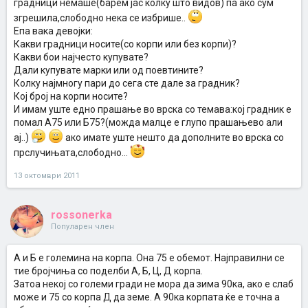
градници немаше(барем јас колку што видов) па ако сум
згрешила,слободно нека се избрише..
Епа вака девојки:
Какви градници носите(со корпи или без корпи)?
Какви бои најчесто купувате?
Дали купувате марки или од поевтините?
Колку најмногу пари до сега сте дале за градник?
Кој број на корпи носите?
И имам уште едно прашање во врска со темава:кој градник е
помал А75 или Б75?(можда малце е глупо прашањево али
ај..)
ако имате уште нешто да дополните во врска со
прслучињата,слободно...
13 октомври 2011
rossonerka
Популарен член
А и Б е големина на корпа. Она 75 е обемот. Најправилни се
тие бројчиња со поделби А, Б, Ц, Д корпа.
Затоа некој со големи гради не мора да зима 90ка, ако е слаб
може и 75 со корпа Д да земе. А 90ка корпата ќе е точна а