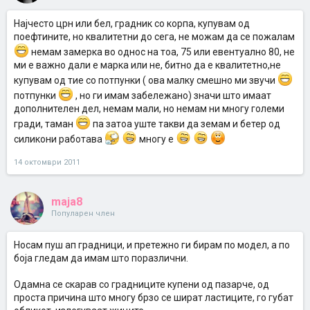
Најчесто црн или бел, градник со корпа, купувам од
поефтините, но квалитетни до сега, не можам да се пожалам
немам замерка во однос на тоа, 75 или евентуално 80, не
ми е важно дали е марка или не, битно да е квалитетно,не
купувам од тие со потпунки ( ова малку смешно ми звучи
потпунки
, но ги имам забележано) значи што имаат
дополнителен дел, немам мали, но немам ни многу големи
гради, таман
па затоа уште такви да земам и бетер од
силикони работава
многу е
14 октомври 2011
maja8
Популарен член
Носам пуш ап градници, и претежно ги бирам по модел, а по
боја гледам да имам што поразлични.
Одамна се скарав со градниците купени од пазарче, од
проста причина што многу брзо се шират ластиците, го губат