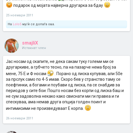
подарок од мојата најверна другарка за бдау
25 ноември 2011
На
Lolo5
му/ѝ се допаѓа ова.
smajliX
Истакнат член
Јас носам од скапите, не дека сакам туку големи ми се
другаркиве, а грбчето тесно, па на пазарче нема број за
мене, 75 Е и Ф носам
. Порано од лиска купував, али 50е
за прслук само по 4-5 имав. Скоро бев у странство таму се
поефтинки, а богами и поубави од лиска, па се снабдив за
периодов у сите бои. Пошто носам без корпи од лиска баш и
не сум задоволна некако како свиснати ми ги правеа и ги
спескуваа, ама немав друга опција голден поинт и
интимисими не произведуваат Е корпа.
26 ноември 2011