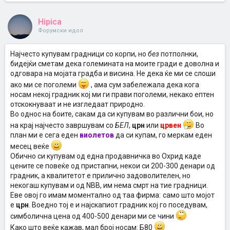
Hipica
Форумски идол
Најчесто купувам градници со корпи, но
без
потполнки,
бидејќи сметам дека големината на моите гради е доволна и
одговара на мојата градба и висина. Не дека ќе ми се слоши
ако ми се поголеми
, ама сум забележала дека кога
носам некој градник кој ми ги прави поголеми, некако ептен
отскокнуваат и не изгледаат природно.
Во однос на боите, сакам да си купувам во различни бои, но
на крај најчесто завршувам со
БЕЛ
,
црн
или
црвен
Во
план ми е сега еден
виолетов
да си купам, го меркам еден
месец веќе
Обично си купувам од една продавничка во Охрид каде
цените се повеќе од пристапни, некои си 200-300 денари од
градник, а квалитетот е прилично задоволителен, но
некогаш купувам и од NBB, им нема смрт на тие градници.
Еве овој го имам моментално од таа фирма:
само што мојот
е
црн
. Воедно тој е и најскапиот градник кој го поседувам,
симболична цена од 400-500 денари ми се чини
Како што веќе кажав, мал број носам: Б80