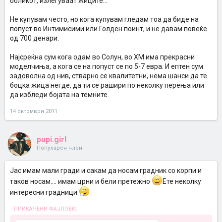
обликот, излегуваат жиците...
Не купувам често, но кога купувам гледам тоа да биде на
попуст во Интимисими или Голден поинт, и не давам повеќе
од 700 денари.
Најсреќна сум кога одам во Солун, во ХМ има прекрасни
моделчиња, а кога се на попуст се по 5-7 евра. И ептен сум
задоволна од нив, стварно се квалитетни, нема шанси да те
боцка жица негде, да ти се рашири по неколку перења или
да избледи бојата на темните.
14 октомври 2011
pupi.girl
Популарен член
Јас имам мали гради и сакам да носам градник со корпи и
таков носам.... имам црни и бели претежно
Ете неколку
интересни градници
ПРИКАЧЕНИ ФАЈЛОВИ: