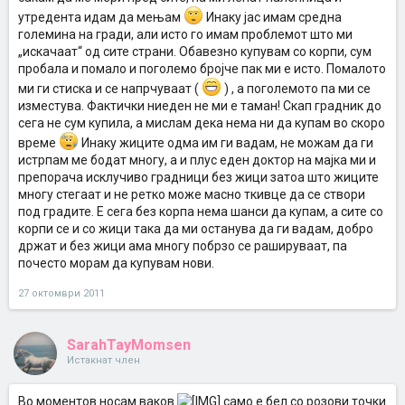
утредента идам да мењам
Инаку јас имам средна
големина на гради, али исто го имам проблемот што ми
„искачаат“ од сите страни. Обавезно купувам со корпи, сум
пробала и помало и поголемо бројче пак ми е исто. Помалото
ми ги стиска и се напрчуваат (
) , а поголемото па ми се
изместува. Фактички ниеден не ми е таман! Скап градник до
сега не сум купила, а мислам дека нема ни да купам во скоро
време
Инаку жиците одма им ги вадам, не можам да ги
истрпам ме бодат многу, а и плус еден доктор на мајка ми и
препорача исклучиво градници без жици затоа што жиците
многу стегаат и не ретко може масно ткивце да се створи
под градите. Е сега без корпа нема шанси да купам, а сите со
корпи се и со жици така да ми останува да ги вадам, добро
држат и без жици ама многу побрзо се рашируваат, па
почесто морам да купувам нови.
27 октомври 2011
SarahTayMomsen
Истакнат член
Во моментов носам ваков
само е бел со розови точки