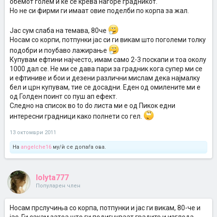
обемот голем и ќе се крева нагоре градникот.
Но не си фирми ги имаат овие поделби по корпа за жал.
Јас сум слаба на темава, 80че
Носам со корпи, потпунки јас си ги викам што поголеми толку
подобри и поубаво лажирање
Купувам ефтини најчесто, имам само 2-3 поскапи и тоа околу
1000 дал се. Не ми се дава пари за градник кога супер ми се
и ефтиниве и бои и дезени различни мислам дека најмалку
бел и црн купувам, тие се досадни. Еден од омилените ми е
од Голден поинт со пуш ап ефект.
Следно на список во to do листа ми е од Пикок едни
интересни градници како полнети со гел.
13 октомври 2011
На
angelche16
му/ѝ се допаѓа ова.
lolyta777
Популарен член
Носам прслучиња со корпа, потпунки и јас ги викам, 80-че и