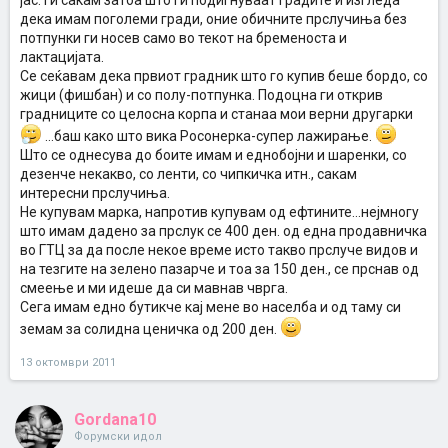
јас. Ги сакам затоа што ги подигнуваат градите и изгледа
дека имам поголеми гради, оние обичните прслучиња без
потпунки ги носев само во текот на бременоста и
лактацијата.
Се сеќавам дека првиот градник што го купив беше бордо, со
жици (фишбан) и со полу-потпунка. Подоцна ги открив
градниците со целосна корпа и станаа мои верни другарки
...баш како што вика Росонерка-супер лажирање.
Што се однесува до боите имам и еднобојни и шаренки, со
дезенче некакво, со ленти, со чипкичка итн., сакам
интересни прслучиња.
Не купувам марка, напротив купувам од ефтините...нејмногу
што имам дадено за прслук се 400 ден. од една продавничка
во ГТЦ за да после некое време исто такво прслуче видов и
на тезгите на зелено пазарче и тоа за 150 ден., се прснав од
смеење и ми идеше да си мавнав чврга.
Сега имам едно бутикче кај мене во населба и од таму си
земам за солидна ценичка од 200 ден.
13 октомври 2011
Gordana10
Форумски идол