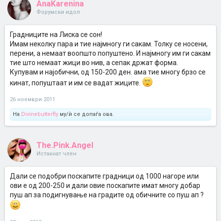
AnaKarenina
Форумски идол
Градниците на Лиска се сон!
Имам неколку пара и тие најмногу ги сакам. Толку се носени,
перени, а немаат воопшто попуштено. И најмногу им ги сакам
тие што немаат жици во нив, а сепак држат форма.
Купувам и најобични, од 150-200 ден. ама тие многу брзо се
кинат, попуштаат и им се вадат жиците.
26 ноември 2011
На
Divinebutterfly
му/ѝ се допаѓа ова.
The.Pink.Angel
Истакнат член
Дали се подобри поскапите градници од 1000 нагоре или
ови е од 200-250 и дали овие поскапите имат многу добар
пуш ап за подигнување на градите од обичните со пуш ап ?