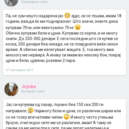
Популарен член
Па, не сум нешто надарена јас
ајде, си се тешам, имам 18
години, ваљда ќе ми поднараснат. Што значи, знаете дека
купувам 70че, или евентуално 75че
Обично купувам бели и црни. Купувам со корпи, и не многу
скапи. До 250-300 денари. Е сега последни што ги купив се
коска, 200 денари беа некаде, не се помрднати веќе некое
време. А обично ми излегуваат жиците. Е, тоа многу ама
мнооогу ме нервира. А инаку си имам во неколку бои, покрај
црни и бели, црвени, розевки 2 пара...
27 октомври 2011
Jojoba
Истакнат член
Јас си купувам од пазар, порано беа 150 сеа 200 ги
направиле
Најмногу бели и црни, со различни шарки или
со не толку впечатливи чипки
И многу често утињам
бројче, очигледно сите им се различни, аман! А таму не
сакам да ме мери пред сите, па ми лепат налепница и