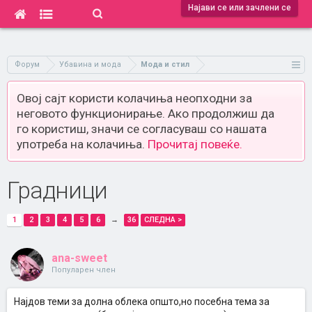
Најави се или зачлени се
Форум
Убавина и мода
Мода и стил
Овој сајт користи колачиња неопходни за
неговото функционирање. Ако продолжиш да
го користиш, значи се согласуваш со нашата
употреба на колачиња.
Прочитај повеќе.
Градници
1
2
3
4
5
6
→
36
СЛЕДНА >
ana-sweet
Популарен член
Најдов теми за долна облека општо,но посебна тема за