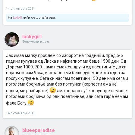
14 октомври 2011
На
Lolo5
му/ѝ се допаѓа ова.
lackygirl
Форумски идол
Јас имав малку проблем со изборот на градници, пред 5-6
години купував од Лиска и најскапиот ми беше 1500 ден. Од
Дореми 1000, 700... ама неможев други од поевтините да си
најдам носам 95ка, и стварно ми беше душман кога одев за
прслук купувње. Сега си наоѓам поевтини 150 ден има сега и
поголеми бројчиња ама без потпунки (корпести ама не
полни, ме разбирате)
ама порано луѓе верувајте немаше
поголеми бројчиња од ови поевтиниве, али сега гајле немам
фала Богу
14 октомври 2011
blueeparadise