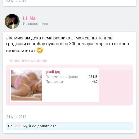
23 јули 2012
Li..Na
Истакнат член
Јас мислам дека нема разлика .. . можеш да најдеш
градници со добар пушап и за 300 денари , марката е скапа
не квалитетот
ПРИКАЧЕНИ ФАЈЛОВИ:
gradi.jpg
Големина на фајлот:
25 KB
Прегледи:
462
24 јули 2012
На
Lolo5
му/ѝ се допаѓа ова.