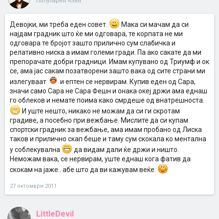
Популарен член
Девојки, ми треба еден совет.
Мака си мачам да си
најдам градник што ќе ми одговара, те корпата не ми
одговара те бројот зашто прилично сум слабичка и
релативно ниска а имам големи гради. Па ако сакате да ми
препорачате добри градници. Имам купувано од Триумф и ок
се, ама јас сакам позатворени зашто вака од сите страни ми
излегуваат
и ептен се нервирам. Купив еден од Сара,
значи само Сара не Сара Фешн и онака океј држи ама еднаш
го облеков и немате поима како смрдеше од внатрешноста.
И уште нешто, никако не можам да си ги скротам
градиве, а посебно при вежбање. Мислите да си купам
спортски градник за вежбање, ама имам пробано од Лиска
таков и прилично скап беше и таму сум скокала ко ментална
у соблекувална
да видам дали ќе држи и ништо.
Неможам вака, се нервирам, уште еднаш кога фатив да
скокам на јаже.. абе што да ви кажувам веќе.
27 октомври 2011
LittleDevil