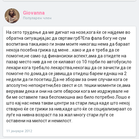
Giovanna
Популарен член
На сето трудење да ме дигнат на нозе,кога ќе се најдеме во
обратна ситуација,јас да свртам грб?Епа фала богу не сум
воспитана така,иако ги знам моите никогаш нема да бараат
некоја посебна грижа од мене....како и да е треба да се
помогне,не само од финансиски аспект,ама да отидете на
пазар место нив да не се килават со 10 торби по автобуси,по
лекари кога треба,по лекарства,некогаш да се зачисти да се
помогне по дома,да се јавиш,да отидеш барем еднаш на 2
недели да ги посетиш.Да не зборам за оние случаи кога се
апсолутно непокретни,без свест и сл. тешки моменти се,ама
верувам дека и они на сите обврски кога ме издржувале не
би ме оставиле така беспомошна ако било потребно.Лошо е
што кај нас нема такви центри за стари лица каде што некој
стварно ќе се грижи за нив,каде што ќе се социјализираат со
луѓе на нивна возраст па за жал многу стари луѓе се
оставени на милост и немилост.
11 јануари 2012