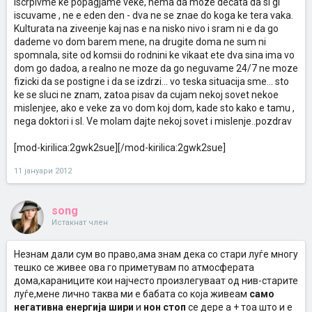
iscrpivme ke popagjame veke, nema da moze decata da si gi
iscuvame , ne e eden den - dva ne se znae do koga ke tera vaka.
Kulturata na ziveenje kaj nas e na nisko nivo i sram ni e da go
dademe vo dom barem mene, na drugite doma ne sum ni
spomnala, site od komsii do rodnini ke vikaat ete dva sina ima vo
dom go dadoa, a realno ne moze da go neguvame 24/7 ne moze
fizicki da se postigne i da se izdrzi... vo teska situacija sme... sto
ke se sluci ne znam, zatoa pisav da cujam nekoj sovet nekoe
mislenjee, ako e veke za vo dom koj dom, kade sto kako e tamu ,
nega doktori i sl. Ve molam dajte nekoj sovet i mislenje..pozdrav
[mod-kirilica:2gwk2sue][/mod-kirilica:2gwk2sue]
11 јануари 2012
song
Истакнат член
Незнам дали сум во право,ама знам дека со стари луѓе многу
тешко се живее ова го приметувам по атмосферата
дома,караниците кои најчесто произлегуваат од нив-старите
луѓе,мене лично таква ми е бабата со која живеам
само
негативна енергија шири
и
нон стоп
се дере а + тоа што и е