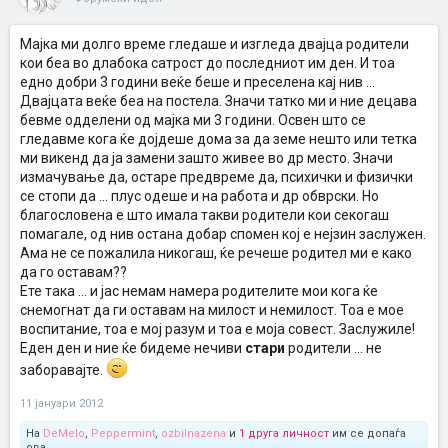
Мајка ми долго време гледаше и изгледа двајца родители
кои беа во длабока сатрост до последниот им ден. И тоа
едно добри 3 години веќе беше и преселена кај нив ...
Двајцата веќе беа на постела. Значи татко ми и ние децава
бевме одделени од мајка ми 3 години. Освен што се
гледавме кога ќе дојдеше дома за да земе нешто или тетка
ми викенд да ја замени зашто живее во др место. Значи
измачување да, остаре предвреме да, психички и физички
се стопи да ... плус одеше и на работа и др обврски. Но
благословена е што имала такви родители кои секогаш
помагале, од нив остана добар спомен кој е нејзин заслужен.
Ама не се пожалила никогаш, ќе речеше родител ми е како
да го оставам??
Ете така ... и јас немам намера родителите мои кога ќе
снемогнат да ги оставам на милост и немилост. Тоа е мое
воспитание, тоа е мој разум и тоа е моја совест. Заслужиле!
Еден ден и ние ќе бидеме нечиви
стари
родители ... не
заборавајте.
11 јануари 2012
На
DeMelo
,
Peppermint
,
ozbilnazena
и
1 друга личност
им се допаѓа
ова.