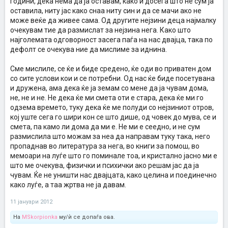
години, дека нема да ја оставам, како и досега што не сум ја
оставила, ниту јас како снаа ниту син и да се мачи ако не
може веќе да живее сама. Од другите нејзини деца најмалку
очекувам тие да размислат за нејзина нега. Како што
најголемата одговорност засега паѓа на нас двајца, така по
дефолт се очекува ние да мислиме за иднина.
Сме мислиле, се ќе и биде средено, ќе оди во приватен дом
со сите услови кои и се потребни. Од нас ќе биде посетувана
и дружена, ама дека ќе ја земам со мене да ја чувам дома,
не, не и не. Не дека ќе ми смета оти е стара, дека ќе ми го
одзема времето, туку дека ќе ме полуди со нејзиниот отров,
кој уште сега го шири кон се што дише, од човек до мува, се и
смета, па камо ли дома да ми е. Не ми е сеедно, и не сум
размислила што можам за неа да направам туку така, него
пропаднав во литература за нега, во книги за помош, во
мемоари на луѓе што го поминале тоа, и кристално јасно ми е
што ме очекува, физички и психички ако решам јас да ја
чувам. Ќе не уништи нас двајцата, како целина и поединечно
како луѓе, а таа жртва не ја давам.
11 јануари 2012
На
MSkorpionka
му/ѝ се допаѓа ова.