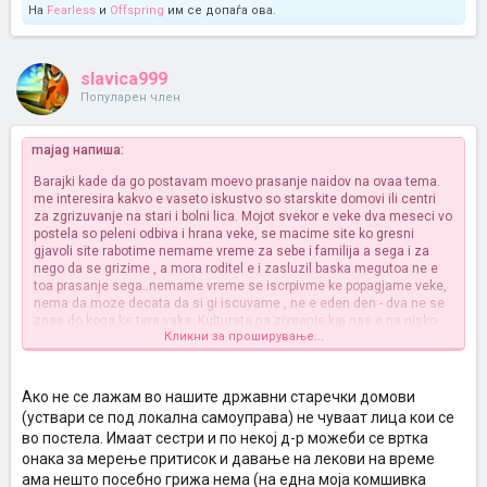
На
Fearless
и
Offspring
им се допаѓа ова.
slavica999
Популарен член
majag напиша:
Barajki kade da go postavam moevo prasanje naidov na ovaa tema.
me interesira kakvo e vaseto iskustvo so starskite domovi ili centri
za zgrizuvanje na stari i bolni lica. Mojot svekor e veke dva meseci vo
postela so peleni odbiva i hrana veke, se macime site ko gresni
gjavoli site rabotime nemame vreme za sebe i familija a sega i za
nego da se grizime , a mora roditel e i zasluzil baska megutoa ne e
toa prasanje sega..nemame vreme se iscrpivme ke popagjame veke,
nema da moze decata da si gi iscuvame , ne e eden den - dva ne se
znae do koga ke tera vaka. Kulturata na ziveenje kaj nas e na nisko
Кликни за проширување...
nivo i sram ni e da go dademe vo dom barem mene, na drugite doma
ne sum ni spomnala, site od komsii do rodnini ke vikaat ete dva sina
ima vo dom go dadoa, a realno ne moze da go neguvame 24/7 ne
moze fizicki da se postigne i da se izdrzi... vo teska situacija sme...
Ако не се лажам во нашите државни старечки домови
sto ke se sluci ne znam, zatoa pisav da cujam nekoj sovet nekoe
(уствари се под локална самоуправа) не чуваат лица кои се
mislenjee, ako e veke za vo dom koj dom, kade sto kako e tamu ,
во постела. Имаат сестри и по некој д-р можеби се вртка
nega doktori i sl. Ve molam dajte nekoj sovet i mislenje..pozdrav
онака за мерење притисок и давање на лекови на време
ама нешто посебно грижа нема (на една моја комшивка