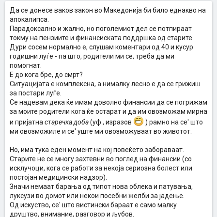
Да се донесе ваков закон во Македонија би било еднакво на
апокалипса.
Парадоксално и жално, но поголемиот дел се потпираат
токму на пензиите и финансиската поддршка од старите.
Дури сосем нормално е, слушам коментари од 40 и кусур
годишни луѓе - па што, родители ми се, треба да ми
помогнат.
Е до кога бре, до смрт?
Ситуацијата е комплексна, а нималку лесно е да се грижиш
за постари луѓе.
Се надевам дека ќе имам доволно финансии да се погрижам
за моите родители кога ќе остарат и да им овозможам мирна
и пријатна
старечка доба
(уф , изразов
) рамно на се' што
ми овозможиле и се' уште ми овозможуваат во животот.
Но, има тука еден момент на кој повеќето забораваат.
Старите не се многу захтевни во поглед на финансии (со
исклучоци, кога се работи за некоја сериозна болест или
постојан медицински надзор).
Значи немаат барања од типот нова облека и патувања,
луксузи во домот или некои посебни желби за јадење.
Од искуство, се' што вистински бараат е само малку
друштво, внимание, разговор и љубов.