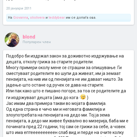
20 јануари 2011
На
Giovanna
,
oliolivera
и
teddybear
им се допаѓа ова.
blond
Популарен член
Подобро би издржал закон за доживотно издржување на
децата, отколу грижа за старите родители.
Многу примери околу мене се страшни за опишување. Ги
сместуваат родителите во шупи да живеат, им ја земаат
пензијата, на нив им од пензијата не им даваат ништо. За
јадење-што остане од ручек се дава на старите.
Или пак како што е пишано погоре, за тоа се родителите да
ги издржуваат децата (ама до кога
)
Јас имам два примера такви во мојата фамилија.
Од една страна е чичо ми и неговата фамилија и
злоупотребата на пензијата на дедо ми. Тој ја зема
пензијата, а дедо ми живее буквално во мизерија, баба ми е
почината пред 22 години, тој сам се грижи за себе, а човек
што има ептеееееееееен слаб вид и перде на очите колку