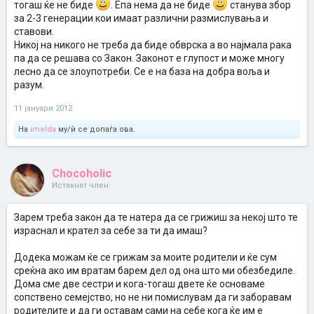
тогаш ќе не биде
. Епа нема да не биде
станува збор
за 2-3 генерации кои имаат различни размислувања и
ставови.
Никој на никого не треба да биде обврска а во најмала рака
па да се решава со Закон. Законот е глупост и може многу
лесно да се злоупотреби. Се е на база на добра воља и
разум.
11 јануари 2012
На
imelda
му/ѝ се допаѓа ова.
Chocoholic
Истакнат член
Зарем треба закон да те натера да се грижиш за некој што те
израснал и крател за себе за ти да имаш?
Додека можам ќе се грижам за моите родители и ќе сум
среќна ако им вратам барем дел од она што ми обезбедиле.
Дома сме две сестри и кога-тогаш двете ќе основаме
сопствено семејство, но не ни помислувам да ги заборавам
родителите и да ги оставам сами на себе кога ќе им е