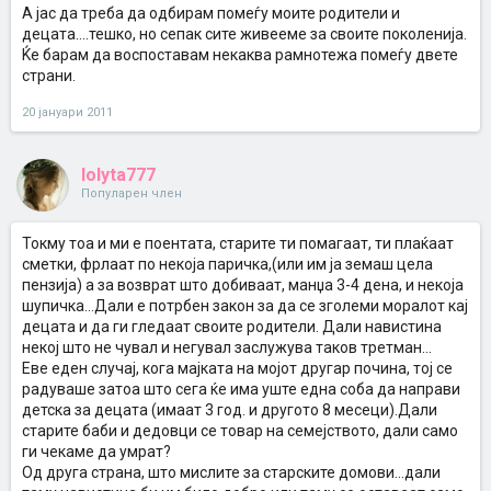
А јас да треба да одбирам помеѓу моите родители и
децата....тешко, но сепак сите живееме за своите поколенија.
Ќе барам да воспоставам некаква рамнотежа помеѓу двете
страни.
20 јануари 2011
lolyta777
Популарен член
Токму тоа и ми е поентата, старите ти помагаат, ти плаќаат
сметки, фрлаат по некоја паричка,(или им ја земаш цела
пензија) а за возврат што добиваат, манџа 3-4 дена, и некоја
шупичка...Дали е потрбен закон за да се зголеми моралот кај
децата и да ги гледаат своите родители. Дали навистина
некој што не чувал и негувал заслужува таков третман...
Еве еден случај, кога мајката на мојот другар почина, тој се
радуваше затоа што сега ќе има уште една соба да направи
детска за децата (имаат 3 год. и другото 8 месеци).Дали
старите баби и дедовци се товар на семејството, дали само
ги чекаме да умрат?
Од друга страна, што мислите за старските домови...дали