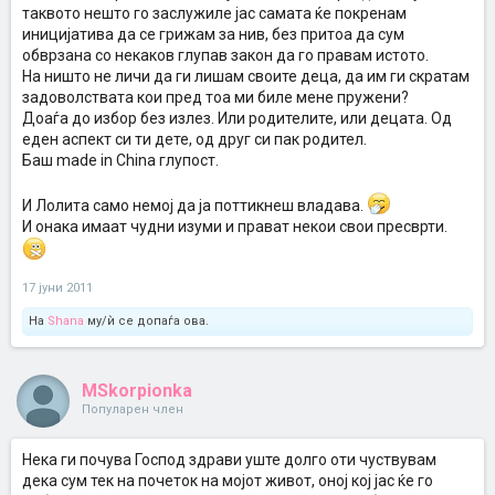
таквото нешто го заслужиле јас самата ќе покренам
иницијатива да се грижам за нив, без притоа да сум
обврзана со некаков глупав закон да го правам истото.
На ништо не личи да ги лишам своите деца, да им ги скратам
задоволствата кои пред тоа ми биле мене пружени?
Доаѓа до избор без излез. Или родителите, или децата. Од
еден аспект си ти дете, од друг си пак родител.
Баш made in China глупост.
И Лолита само немој да ја поттикнеш владава.
И онака имаат чудни изуми и прават некои свои пресврти.
17 јуни 2011
На
Shana
му/ѝ се допаѓа ова.
MSkorpionka
Популарен член
Нека ги почува Господ здрави уште долго оти чуствувам
дека сум тек на почеток на мојот живот, оној кој јас ќе го