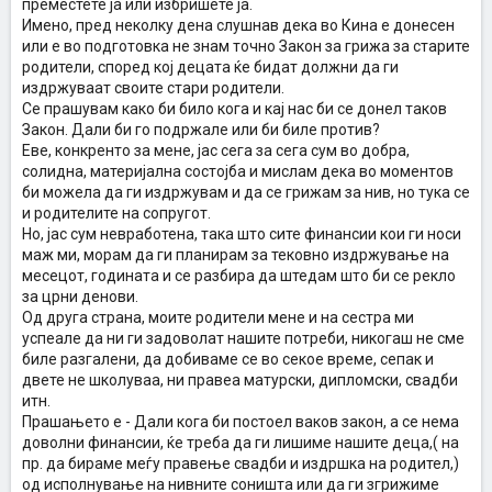
преместете ја или избришете ја.
Имено, пред неколку дена слушнав дека во Кина е донесен
или е во подготовка не знам точно Закон за грижа за старите
родители, според кој децата ќе бидат должни да ги
издржуваат своите стари родители.
Се прашувам како би било кога и кај нас би се донел таков
Закон. Дали би го подржале или би биле против?
Еве, конкренто за мене, јас сега за сега сум во добра,
солидна, материјална состојба и мислам дека во моментов
би можела да ги издржувам и да се грижам за нив, но тука се
и родителите на сопругот.
Но, јас сум невработена, така што сите финансии кои ги носи
маж ми, морам да ги планирам за тековно издржување на
месецот, годината и се разбира да штедам што би се рекло
за црни денови.
Од друга страна, моите родители мене и на сестра ми
успеале да ни ги задоволат нашите потреби, никогаш не сме
биле разгалени, да добиваме се во секое време, сепак и
двете не школуваа, ни правеа матурски, дипломски, свадби
итн.
Прашањето е - Дали кога би постоел ваков закон, а се нема
доволни финансии, ќе треба да ги лишиме нашите деца,( на
пр. да бираме меѓу правење свадби и издршка на родител,)
од исполнување на нивните соништа или да ги згрижиме