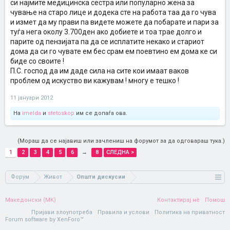
си најмите медицинска сестра или популарно жена за
чување на старо лице и додека сте на работа таа да го чува
и измет да му прави па видете можете да побарате и пари за
туѓа нега околу 3.700ден ако добиете и тоа трае долго и
парите од пензијата па да се исплатите некако и стариот
дома да си го чувате ем бес срам ем поевтино ем дома ке си
биде со своите !
П.С. господ да им даде сила на сите кои имаат ваков
проблем од искуство ви кажувам ! многу е тешко !
11 јануари 2012
На
imelda
и
stetoskop
им се допаѓа ова.
(Мораш да се најавиш или зачлениш на форумот за да одговараш тука.)
1
2
3
4
5
6
→
8
СЛЕДНА >
Форум
Живот
Општи дискусии
Македонски (MK)
Контактирај нè
Помош
Пријави злоупотреба
Правила и услови
Политика на приватност
Forum software by XenForo™