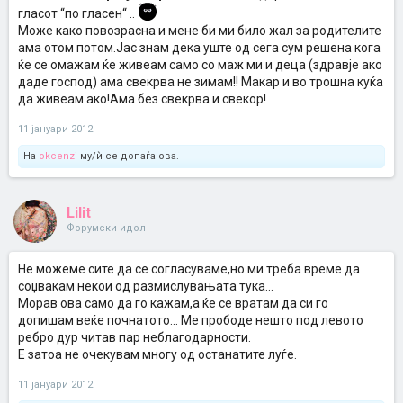
гласот “по гласен“ ..
Може како повозрасна и мене би ми било жал за родителите
ама отом потом.Јас знам дека уште од сега сум решена кога
ќе се омажам ќе живеам само со маж ми и деца (здравје ако
даде господ) ама свекрва не зимам!! Макар и во трошна куќа
да живеам ако!Ама без свекрва и свекор!
11 јануари 2012
На
okcenzi
му/ѝ се допаѓа ова.
Lilit
Форумски идол
Не можеме сите да се согласуваме,но ми треба време да
соџвакам некои од размислувањата тука...
Морав ова само да го кажам,а ќе се вратам да си го
допишам веќе почнатото... Ме прободе нешто под левото
ребро дур читав пар неблагодарности.
Е затоа не очекувам многу од останатите луѓе.
11 јануари 2012