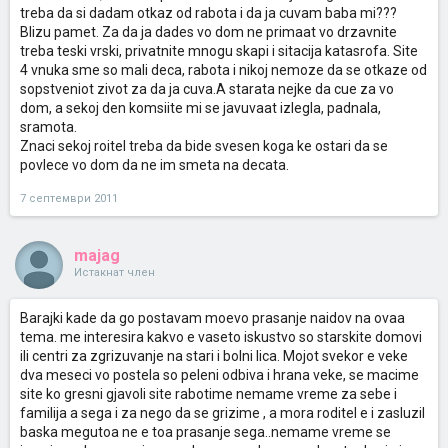
treba da si dadam otkaz od rabota i da ja cuvam baba mi???
Blizu pamet. Za da ja dades vo dom ne primaat vo drzavnite
treba teski vrski, privatnite mnogu skapi i sitacija katasrofa. Site
4 vnuka sme so mali deca, rabota i nikoj nemoze da se otkaze od
sopstveniot zivot za da ja cuva.A starata nejke da cue za vo
dom, a sekoj den komsiite mi se javuvaat izlegla, padnala,
sramota.
Znaci sekoj roitel treba da bide svesen koga ke ostari da se
povlece vo dom da ne im smeta na decata.
7 септември 2011
majag
Истакнат член
Barajki kade da go postavam moevo prasanje naidov na ovaa
tema. me interesira kakvo e vaseto iskustvo so starskite domovi
ili centri za zgrizuvanje na stari i bolni lica. Mojot svekor e veke
dva meseci vo postela so peleni odbiva i hrana veke, se macime
site ko gresni gjavoli site rabotime nemame vreme za sebe i
familija a sega i za nego da se grizime , a mora roditel e i zasluzil
baska megutoa ne e toa prasanje sega..nemame vreme se