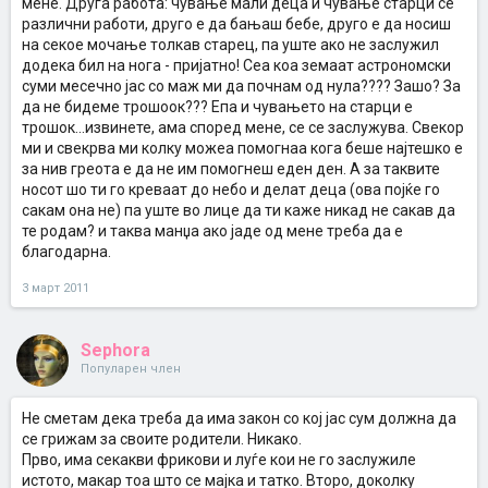
мене. Друга работа: чување мали деца и чување старци се
различни работи, друго е да бањаш бебе, друго е да носиш
на секое мочање толкав старец, па уште ако не заслужил
додека бил на нога - пријатно! Сеа коа земаат астрономски
суми месечно јас со маж ми да почнам од нула???? Зашо? За
да не бидеме трошоок??? Епа и чувањето на старци е
трошок...извинете, ама според мене, се се заслужува. Свекор
ми и свекрва ми колку можеа помогнаа кога беше најтешко е
за нив греота е да не им помогнеш еден ден. А за таквите
носот шо ти го креваат до небо и делат деца (ова појќе го
сакам она не) па уште во лице да ти каже никад не сакав да
те родам? и таква манџа ако јаде од мене треба да е
благодарна.
3 март 2011
Sephora
Популарен член
Не сметам дека треба да има закон со кој јас сум должна да
се грижам за своите родители. Никако.
Прво, има секакви фрикови и луѓе кои не го заслужиле
истото, макар тоа што се мајка и татко. Второ, доколку