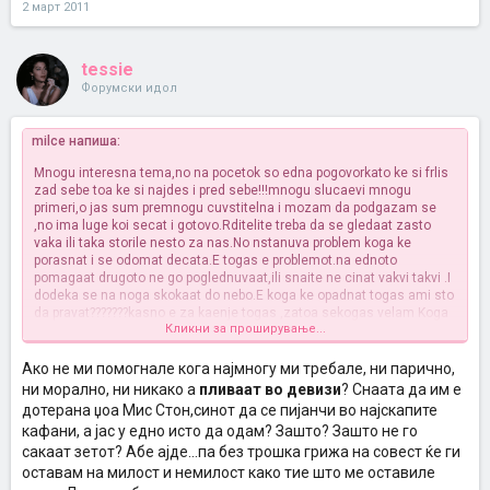
2 март 2011
tessie
Форумски идол
milce напиша:
Mnogu interesna tema,no na pocetok so edna pogovorka
to ke si frlis
zad sebe toa ke si najdes i pred sebe!!!mnogu slucaevi mnogu
primeri,o jas sum premnogu cuvstitelna i mozam da podgazam se
,no ima luge koi secat i gotovo.Rditelite treba da se gledaat zasto
vaka ili taka storile nesto za nas.No nstanuva problem koga ke
porasnat i se odomat decata.E togas e problemot.na ednoto
pomagaat drugoto ne go poglednuvaat,ili snaite ne cinat vakvi takvi .I
dodeka se na noga skokaat do nebo.E koga ke opadnat togas ami sto
da pravat???????kasno e za kaenje togas ,zatoa sekogas velam Koga
Кликни за проширување...
sme zdavi pravi da ne gresime zatoa sto koga ke dojdat stari
denovida mozeme mirno i so cista sovest da pouzivame ako gospod
ni pruzil vek.sekako sum za toa deka roditelite treba da se dogledaat
Ако не ми помогнале кога најмногу ми требале, ни парично,
a ne da se frlat nekade nastrana.e alal da im e na tie sto im davaat o
ни морално, ни никако а
пливаат во девизи
? Снаата да им е
3-4 dena ista mandza da jadat ama gospod gleda ZABAVA AMA NE
дотерана џоа Мис Стон,синот да се пијанчи во најскапите
ZABORAVA se ke im se vrati.......
кафани, а јас у едно исто да одам? Зашто? Зашто не го
сакаат зетот? Абе ајде...па без трошка грижа на совест ќе ги
оставам на милост и немилост како тие што ме оставиле