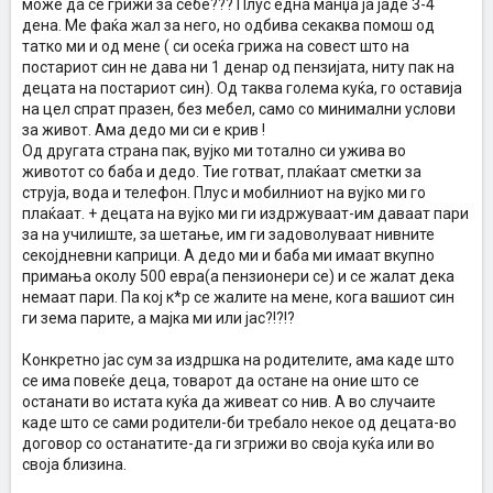
може да се грижи за себе??? Плус една манџа ја јаде 3-4
дена. Ме фаќа жал за него, но одбива секаква помош од
татко ми и од мене ( си осеќа грижа на совест што на
постариот син не дава ни 1 денар од пензијата, ниту пак на
децата на постариот син). Од таква голема куќа, го оставија
на цел спрат празен, без мебел, само со минимални услови
за живот. Ама дедо ми си е крив !
Од другата страна пак, вујко ми тотално си ужива во
животот со баба и дедо. Тие готват, плаќаат сметки за
струја, вода и телефон. Плус и мобилниот на вујко ми го
плаќаат. + децата на вујко ми ги издржуваат-им даваат пари
за на училиште, за шетање, им ги задоволуваат нивните
секојдневни каприци. А дедо ми и баба ми имаат вкупно
примања околу 500 евра(а пензионери се) и се жалат дека
немаат пари. Па кој к*р се жалите на мене, кога вашиот син
ги зема парите, а мајка ми или јас?!?!?
Конкретно јас сум за издршка на родителите, ама каде што
се има повеќе деца, товарот да остане на оние што се
останати во истата куќа да живеат со нив. А во случаите
каде што се сами родители-би требало некое од децата-во
договор со останатите-да ги згрижи во своја куќа или во
своја близина.