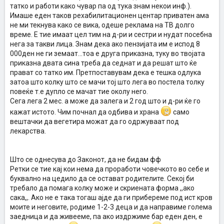
татко и работи како чувар па од тука знам некои инф.).
Имаше еден таков рехабилитационен центар приватен ама
не ми текнува како се вика, одеше реклама на ТВ долго
време. Е тие имаат цел тим на д-ри и сестри и нудат посебна
нега за такви лица. Знам дека ако пензијата им е испод 8
000ден не ги земаат...тоа е друга приказна, туку во твојата
приказна двата сина треба да седнат и да решат што ќе
прават со татко им. Претпоставувам дека е тешка одлука
затоа што колку што се мачи тој што лега во постела толку
повеќе т.е дупло се мачат тие околу него.
Сега лега 2 мес. а може да залега и 2 год што и д-ри ќе го
кажат истото. Чим почнал да одбива и храна
само
вештачки да вегетира можат да го одржуваат под
лекарства.
Што се однесува до Законот, да не бидам фф
Ретки се тие кај кои нема да проработи човечкото во себе и
буквално на цедило да се остават родителите. Секој би
требало да помага колку може и скриената форма ,,ако
сака,,. Ако не е така тогаш ајде да ги прибереме под ист кров
моите и неговите, родиме 1-2-3 деца и да направиме голема
заедница и да живееме, па ако издржиме бар еден ден, е