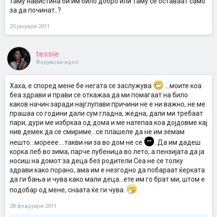
таму навистина би им било добро или таму се оставаат само
за да починат..?
20 јануари 2011
tessie
Форумски идол
Хаха, е според мене бе негата се заслужува
...моите коа
беа здрави и прави се откажаа да ми помагаат на било
каков начин заради најглупави причини не е ни важно, не ме
прашаа со години дали сум гладна, жедна, дали ми требаат
пари, дури ме избркаа од дома и ме натепаа коа дојдовме кај
нив демек да се смириме...се плашеле да не им земам
нешто...мореее....такви ни за во дом не се
. Да им дадеш
корка леб во зима, парче лубеница во лето, а пензијата да ја
носиш на домот за деца без родители Сеа не се толку
здрави како порано, ама им е незгодно да побараат ќерката
да ги бања и чува како мали деца...ете им го брат ми, штом е
подобар од мене, снаата ќе ги чува.
28 февруари 2011