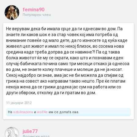
femina90
Популарен член
Не верувам дека би имала срце да ги однесам во дом. Па
знаете ли каков шок е за стар човек кој има потреба од
внимание повеќе од мало дете, да го изнесете од куќа каде
живеел цел живот и имал по некој близок, во сосема нова
средина каде треба допрва да се навикне?! Па од таква
болка животот ќе му се скрати, како што и познавам еден
случај-бабичката почина само три месеци откако ја однесоа
во дом, не знаете колку плачеше и молеше да не ја носат.
Секој најдобро си знае, ама јас не би можела да спијам од
грижа на совест ако направам такво нешто. Пре ќе платам
некоја жена да се грижи додека јас сум на работа или со
други обврски, отколку да ги пратам во дом.
11 јануари 2012
На
ozbilnazena
и
wolf4e
им се допаѓа ова.
julie77
Форумски идол