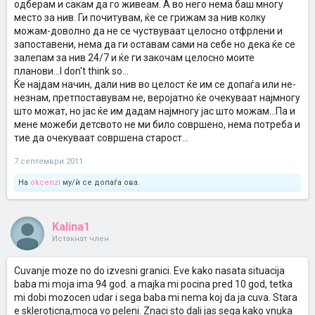
одберам и сакам да го живеам. А во него нема баш многу
место за нив. Ги почитувам, ќе се грижам за нив колку
можам-доволно да не се чуствуваат целосно отфрлени и
запоставени, нема да ги оставам сами на себе но дека ќе се
залепам за нив 24/7 и ќе ги закочам целосно моите
планови...I don't think so...
Ќе најдам начин, дали нив во целост ќе им се допаѓа или не-
незнам, претпоставувам не, веројатно ќе очекуваат најмногу
што можат, но јас ќе им дадам најмногу јас што можам...Па и
мене можеби детсвото не ми било совршено, нема потреба и
тие да очекуваат совршена старост...
7 септември 2011
На
okcenzi
му/ѝ се допаѓа ова.
Kalina1
Истакнат член
Cuvanje moze no do izvesni granici. Eve kako nasata situacija
baba mi moja ima 94 god. a majka mi pocina pred 10 god, tetka
mi dobi mozocen udar i sega baba mi nema koj da ja cuva. Stara
e skleroticna,moca vo peleni. Znaci sto dali jas sega kako vnuka