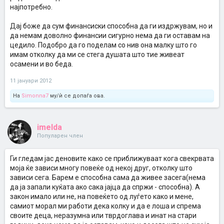
најпотребно.
Дај боже да сум финансиски способна да ги издржувам, но и
да немам доволно финансии сигурно нема да ги оставам на
цедило. Подобро да го поделам со нив она малку што го
имам отколку да ми се стега душата што тие живеат
осамени и во беда.
11 јануари 2012
На
Simonna7
му/ѝ се допаѓа ова.
imelda
Популарен член
Ги гледам јас деновите како се приближуваат кога свекрвата
моја ќе зависи многу повеќе од некој друг, отколку што
зависи сега. Барем е способна сама да живее засега(нема
да ја запали куќата ако сака јајца да спржи - способна). А
закон имало или не, на повеќето од луѓето како и мене,
самиот морал ми работи дека колку и да е лоша и спрема
своите деца, неразумна или тврдоглава и инат на стари