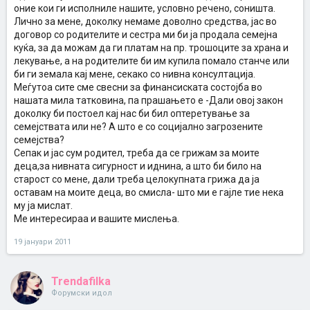
оние кои ги исполниле нашите, условно речено, соништа.
Лично за мене, доколку немаме доволно средства, јас во
договор со родителите и сестра ми би ја продала семејна
куќа, за да можам да ги платам на пр. трошоците за храна и
лекување, а на родителите би им купила помало станче или
би ги земала кај мене, секако со нивна консултација.
Меѓутоа сите сме свесни за финансиската состојба во
нашата мила татковина, па прашањето е -Дали овој закон
доколку би постоел кај нас би бил оптеретување за
семејствата или не? А што е со социјално загрозените
семејства?
Сепак и јас сум родител, треба да се грижам за моите
деца,за нивната сигурност и иднина, а што би било на
старост со мене, дали треба целокупната грижа да ја
оставам на моите деца, во смисла- што ми е гајле тие нека
му ја мислат.
Ме интересираа и вашите мислења.
19 јануари 2011
Trendafilka
Форумски идол