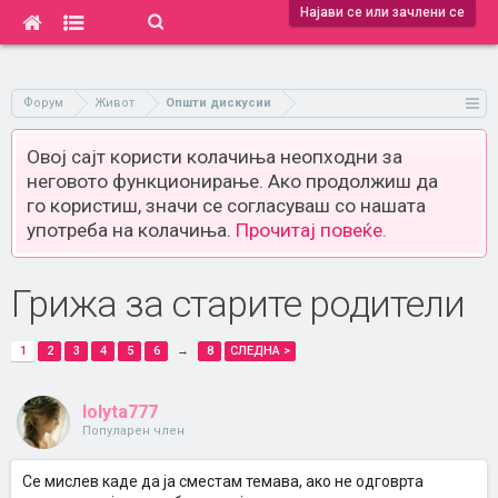
Најави се или зачлени се
Форум
Живот
Општи дискусии
Овој сајт користи колачиња неопходни за
неговото функционирање. Ако продолжиш да
го користиш, значи се согласуваш со нашата
употреба на колачиња.
Прочитај повеќе.
Грижа за старите родители
1
2
3
4
5
6
→
8
СЛЕДНА >
lolyta777
Популарен член
Се мислев каде да ја сместам темава, ако не одговрта