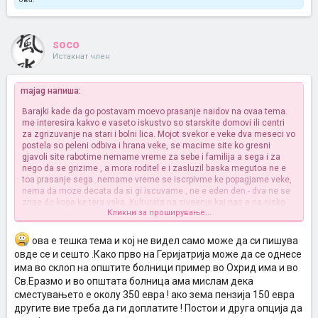
soco
Истакнат член
majag напиша:
Barajki kade da go postavam moevo prasanje naidov na ovaa tema.
me interesira kakvo e vaseto iskustvo so starskite domovi ili centri
za zgrizuvanje na stari i bolni lica. Mojot svekor e veke dva meseci vo
postela so peleni odbiva i hrana veke, se macime site ko gresni
gjavoli site rabotime nemame vreme za sebe i familija a sega i za
nego da se grizime , a mora roditel e i zasluzil baska megutoa ne e
toa prasanje sega..nemame vreme se iscrpivme ke popagjame veke,
nema da moze decata da si gi iscuvame , ne e eden den - dva ne se
znae do koga ke tera vaka. Kulturata na ziveenje kaj nas e na nisko
Кликни за проширување...
nivo i sram ni e da go dademe vo dom barem mene, na drugite doma
ne sum ni spomnala, site od komsii do rodnini ke vikaat ete dva sina
ima vo dom go dadoa, a realno ne moze da go neguvame 24/7 ne
ова е тешка тема и кој не видел само може да си пишува
moze fizicki da se postigne i da se izdrzi... vo teska situacija sme...
овде се и сешто .Како прво на Геријатрија може да се однесе
sto ke se sluci ne znam, zatoa pisav da cujam nekoj sovet nekoe
има во склоп на општите болници пример во Охрид има и во
mislenjee, ako e veke za vo dom koj dom, kade sto kako e tamu ,
Св.Еразмо и во општата болница ама мислам дека
nega doktori i sl. Ve molam dajte nekoj sovet i mislenje..pozdrav
сместувањето е околу 350 евра ! ако зема пензија 150 евра
другите вие треба да ги доплатите ! Постои и друга опција да