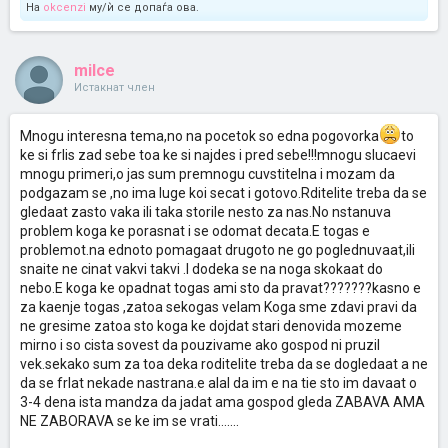
На
okcenzi
му/ѝ се допаѓа ова.
milce
Истакнат член
Mnogu interesna tema,no na pocetok so edna pogovorka
to
ke si frlis zad sebe toa ke si najdes i pred sebe!!!mnogu slucaevi
mnogu primeri,o jas sum premnogu cuvstitelna i mozam da
podgazam se ,no ima luge koi secat i gotovo.Rditelite treba da se
gledaat zasto vaka ili taka storile nesto za nas.No nstanuva
problem koga ke porasnat i se odomat decata.E togas e
problemot.na ednoto pomagaat drugoto ne go poglednuvaat,ili
snaite ne cinat vakvi takvi .I dodeka se na noga skokaat do
nebo.E koga ke opadnat togas ami sto da pravat???????kasno e
za kaenje togas ,zatoa sekogas velam Koga sme zdavi pravi da
ne gresime zatoa sto koga ke dojdat stari denovida mozeme
mirno i so cista sovest da pouzivame ako gospod ni pruzil
vek.sekako sum za toa deka roditelite treba da se dogledaat a ne
da se frlat nekade nastrana.e alal da im e na tie sto im davaat o
3-4 dena ista mandza da jadat ama gospod gleda ZABAVA AMA
NE ZABORAVA se ke im se vrati.......