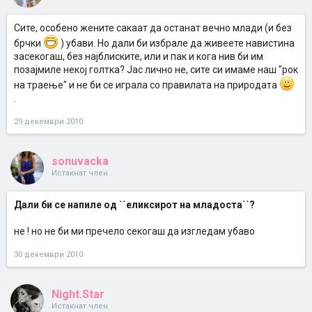
Сите, особено жените сакаат да останат вечно млади (и без
брчки
) убави. Но дали би избрале да живеете навистина
засекогаш, без најблиските, или и пак и кога нив би им
позајмиле некој голтка? Јас лично не, сите си имаме наш "рок
на траење" и не би се играла со правилата на природата
.
29 декември 2010
sonuvacka
Истакнат член
Дали би се напиле од ``еликсирот на младоста``?
не ! но не би ми пречело секогаш да изгледам убаво
30 декември 2010
Night.Star
Истакнат член