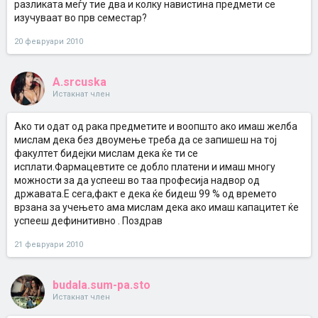
разликата меѓу тие два и колку навистина предмети се
изучуваат во прв семестар?
20 февруари 2010
A.srcuska
Истакнат член
Ако ти одат од рака предметите и воопшто ако имаш желба
мислам дека без двоумење треба да се запишеш на тој
факултет бидејки мислам дека ќе ти се
исплати.Фармацевтите се добло платени и имаш многу
можности за да успееш во таа професија надвор од
државата.Е сега,факт е дека ќе бидеш 99 % од времето
врзана за учењето ама мислам дека ако имаш капацитет ќе
успееш дефинитивно . Поздрав
21 февруари 2010
budala.sum-pa.sto
Истакнат член