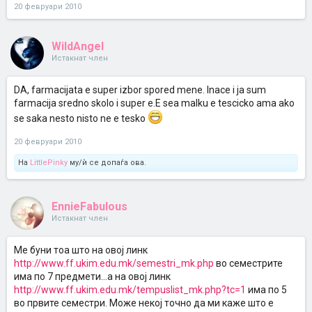
20 февруари 2010
WildAngel
Истакнат член
DA, farmacijata e super izbor spored mene. Inace i ja sum
farmacija sredno skolo i super e.E sea malku e tescicko ama ako
se saka nesto nisto ne e tesko
20 февруари 2010
На
LittlePinky
му/ѝ се допаѓа ова.
EnnieFabulous
Истакнат член
Ме буни тоа што на овој линк
http://www.ff.ukim.edu.mk/semestri_mk.php
во семестрите
има по 7 предмети...а на овој линк
http://www.ff.ukim.edu.mk/tempuslist_mk.php?tc=1
има по 5
во првите семестри. Може некој точно да ми каже што е