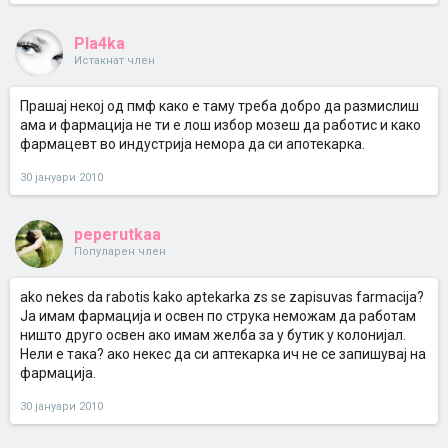
Pla4ka
Истакнат член
Прашај некој од пмф како е таму треба добро да размислиш
ама и фармација не ти е лош избор мозеш да работис и како
фармацевт во индустрија немора да си апотекарка.
30 јануари 2010
peperutkaa
Популарен член
ako nekes da rabotis kako aptekarka zs se zapisuvas farmacija?
Ја имам фармација и освен по струка неможам да работам
ништо друго освен ако имам желба за у бутик у колонијал.
Нели е така? ако некес да си аптекарка ич не се запишувај на
фармација.
30 јануари 2010