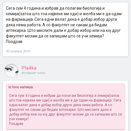
Сега сум 4 година и избрав да полагам биологија и
хемија(затоа што тоа највеке ми оди) и желба ми е да одам
на фармација. Сега едни велат дека е добар избор други
дека нема работа. А со факултет не сакам да бидам
аптекарка. Што мислите дали е добар избор или на кој друг
факултет мозам да се запишам што се учи хемија?
Поздрав
30 јануари 2010
Pla4ka
Истакнат член
in.love напиша:
Сега сум 4 година и избрав да полагам биологија и хемија(затоа
што тоа највеке ми оди) и желба ми е да одам на фармација. Сега
едни велат дека е добар избор други дека нема работа. А со
факултет не сакам да бидам аптекарка. Што мислите дали е
добар избор или на кој друг факултет мозам да се запишам што се
учи хемија?
Поздрав