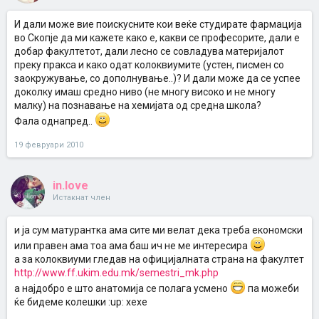
И дали може вие поискусните кои веќе студирате фармација
во Скопје да ми кажете како е, какви се професорите, дали е
добар факултетот, дали лесно се совладува материјалот
преку пракса и како одат колоквиумите (устен, писмен со
заокружување, со дополнување..)? И дали може да се успее
доколку имаш средно ниво (не многу високо и не многу
малку) на познавање на хемијата од средна школа?
Фала однапред..
19 февруари 2010
in.love
Истакнат член
и ја сум матурантка ама сите ми велат дека треба економски
или правен ама тоа ама баш ич не ме интересира
а за колоквиуми гледав на официјалната страна на факултет
http://www.ff.ukim.edu.mk/semestri_mk.php
а најдобро е што анатомија се полага усмено
па можеби
ќе бидеме колешки :up: хехе