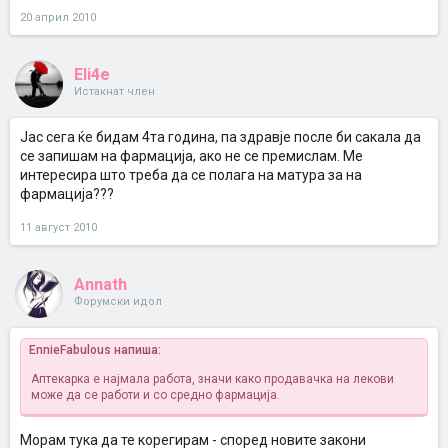
20 април 2010
Eli4e
Истакнат член
Јас сега ќе бидам 4та година, па здравје после би сакала да
се запишам на фармација, ако не се премислам. Ме
интересира што треба да се полага на матура за на
фармација???
11 август 2010
Annath
Форумски идол
EnnieFabulous напиша:
Аптекарка е најмала работа, значи како продавачка на лекови
може да се работи и со средно фармација.
Морам тука да те корегирам - според новите закони