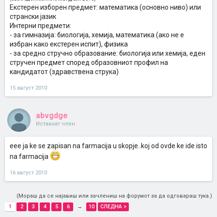
Екстерен изборен предмет: математика (основно ниво) или
странски јазик
Интерни предмети:
- за гимназија: биологија, хемија, математика (ако не е
избран како екстерен испит), физика
- за средно стручно образование: биологија или хемија, еден
стручен предмет според образовниот профил на
кандидатот (здравствена струка)
15 август 2010
abvgdge
Истакнат член
eee ja ke se zapisan na farmacija u skopje..koj od ovde ke ide isto
na farmacija
16 август 2010
(Мораш да се најавиш или зачлениш на форумот за да одговараш тука.)
1
2
3
4
5
6
→
10
СЛЕДНА >