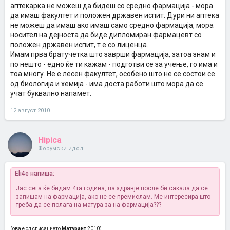
аптекарка не можеш да бидеш со средно фармација - мора
да имаш факултет и положен државен испит. Дури ни аптека
не можеш да имаш ако имаш само средно фармација, мора
носител на дејноста да биде дипломиран фармацевт со
положен државен испит, т.е со лиценца.
Имам прва братучетка што заврши фармација, затоа знам и
по нешто - едно ќе ти кажам - подготви се за учење, го има и
тоа многу. Не е лесен факултет, особено што не се состои се
од биологија и хемија - има доста работи што мора да се
учат буквално напамет.
12 август 2010
Hipica
Форумски идол
Eli4e напиша:
Јас сега ќе бидам 4та година, па здравје после би сакала да се
запишам на фармација, ако не се премислам. Ме интересира што
треба да се полага на матура за на фармација???
(ова е од списанието
Матурант
2010)