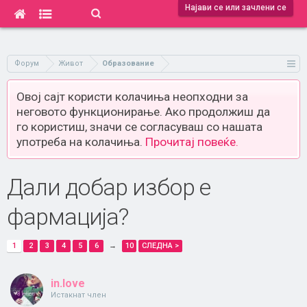
Најави се или зачлени се
Форум
Живот
Образование
Овој сајт користи колачиња неопходни за
неговото функционирање. Ако продолжиш да
го користиш, значи се согласуваш со нашата
употреба на колачиња.
Прочитај повеќе.
Дали добар избор е
фармација?
1
2
3
4
5
6
→
10
СЛЕДНА >
in.love
Истакнат член