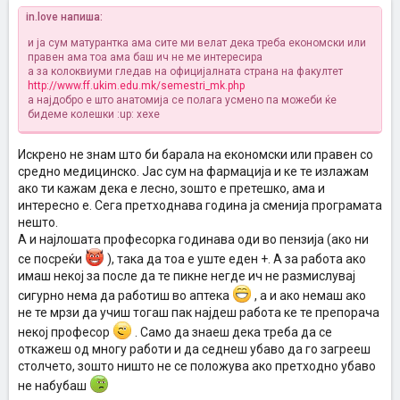
in.love напиша:
и ја сум матурантка ама сите ми велат дека треба економски или
правен ама тоа ама баш ич не ме интересира
а за колоквиуми гледав на официјалната страна на факултет
http://www.ff.ukim.edu.mk/semestri_mk.php
а најдобро е што анатомија се полага усмено
па можеби ќе
бидеме колешки :up: хехе
Искрено не знам што би барала на економски или правен со
средно медицинско. Јас сум на фармација и ке те излажам
ако ти кажам дека е лесно, зошто е претешко, ама и
интересно е. Сега претходнава година ја сменија програмата
нешто.
А и најлошата професорка годинава оди во пензија (ако ни
се посреќи
), така да тоа е уште еден +. А за работа ако
имаш некој за после да те пикне негде ич не размислувај
сигурно нема да работиш во аптека
, а и ако немаш ако
не те мрзи да учиш тогаш пак најдеш работа ке те препорача
некој професор
. Само да знаеш дека треба да се
откажеш од многу работи и да седнеш убаво да го загрееш
столчето, зошто ништо не се положува ако претходно убаво
не набубаш