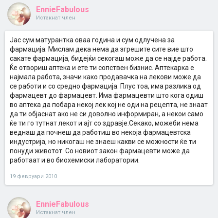
EnnieFabulous
Истакнат член
Јас сум матурантка оваа година и сум одлучена за
фармација. Мислам дека нема да згрешите сите вие што
сакате фармација, бидејќи секогаш може да се најде работа.
Ќе отвориш аптека и ете ти сопствен бизнис. Аптекарка е
најмала работа, значи како продавачка на лекови може да
се работи и со средно фармација. Плус тоа, има разлика од
фармацевт до фармацевт. Има фармацевти што кога одиш
во аптека да побара некој лек кој не оди на рецепта, не знаат
да ти објаснат ако не си доволно информиран, а некои само
ќе ти го тутнат лекот и ајт со здравје.Секако, можеби нема
веднаш да почнеш да работиш во некоја фармацевтска
индустрија, но никогаш не знаеш какви се можности ќе ти
понуди животот. Со новиот закон фармацевти може да
работаат и во биохемиски лаборатории.
19 февруари 2010
EnnieFabulous
Истакнат член