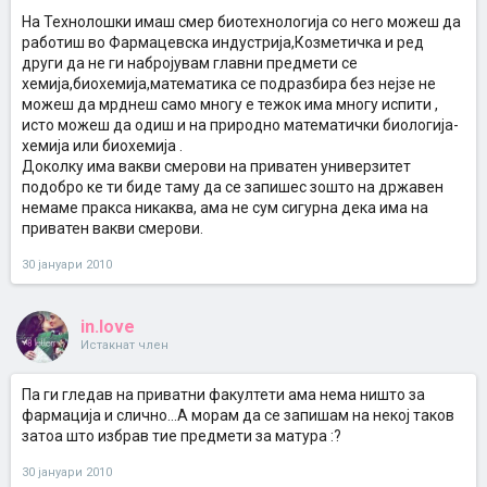
На Технолошки имаш смер биотехнологија со него можеш да
работиш во Фармацевска индустрија,Козметичка и ред
други да не ги набројувам главни предмети се
хемија,биохемија,математика се подразбира без нејзе не
можеш да мрднеш само многу е тежок има многу испити ,
исто можеш да одиш и на природно математички биологија-
хемија или биохемија .
Доколку има вакви смерови на приватен универзитет
подобро ке ти биде таму да се запишес зошто на државен
немаме пракса никаква, ама не сум сигурна дека има на
приватен вакви смерови.
30 јануари 2010
in.love
Истакнат член
Па ги гледав на приватни факултети ама нема ништо за
фармација и слично...А морам да се запишам на некој таков
затоа што избрав тие предмети за матура :?
30 јануари 2010