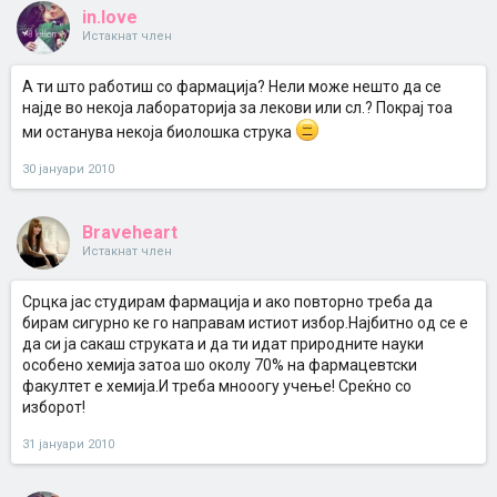
in.love
Истакнат член
А ти што работиш со фармација? Нели може нешто да се
најде во некоја лабораторија за лекови или сл.? Покрај тоа
ми останува некоја биолошка струка
30 јануари 2010
Braveheart
Истакнат член
Срцка јас студирам фармација и ако повторно треба да
бирам сигурно ке го направам истиот избор.Најбитно од се е
да си ја сакаш струката и да ти идат природните науки
особено хемија затоа шо околу 70% на фармацевтски
факултет е хемија.И треба мнооогу учење! Среќно со
изборот!
31 јануари 2010