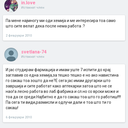
in.love
Истакнат член
Па мене најмногу ми оди хемија и ме интересира тоа само
што сите велат дека после нема работа :?
2 февруари 2010
svetlana-74
Истакнат член
И јас студирам фармација и имам уште 7 испити до крај
заглавив со една хемија,за тешко тешко е но ако навистина
го сакаш тоа зошто да не?Е сега јас имам другарки што
завршија и сите работат како аптекарки затоа што не се
наоѓа лесно работа во лаб.фабрика и сл.но со врски може и
тоа да се среди.Најбитно е да го сакаш тоа што го работиш!!!!
Па сега ти види,размисли и одлучи дали е тоа што ти го
сакаш!
6 февруари 2010