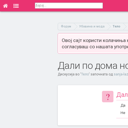
Форум
Убавина и мода
Тело
Овој сајт користи колачиња
согласуваш со нашата употр
Дали по дома н
Дискусија во '
Тело
' започната од
sanja-la
?
Дал
Да
Не