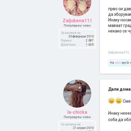
прво си дав
да зборува
Инаку носам
Zaljubena111
маваат град
Популарен член
некако се 
Се зачлени на:
20 февруари 2010
Пораки:
2.087
Допаѓања:
1.650
Zaljubena111
,
На
srci
му/ѝ 
Дали дома 
Смеш
la-chicka
Инаку неее
Популарен член
соба да об
Се зачлени на:
21 април 2010