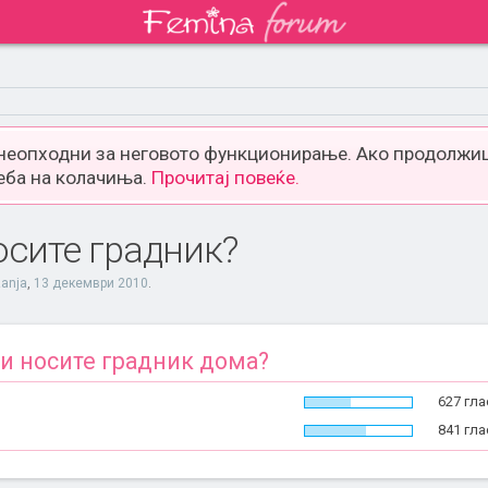
 неопходни за неговото функционирање. Ако продолжиш
еба на колачиња.
Прочитај повеќе.
осите градник?
zanja
,
13 декември 2010
.
и носите градник дома?
627 гла
841 гла