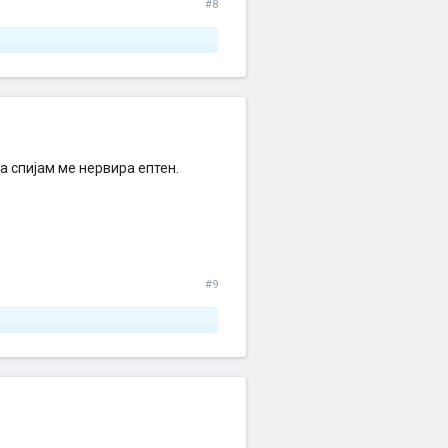
#8
а спијам ме нервира ептен.
#9