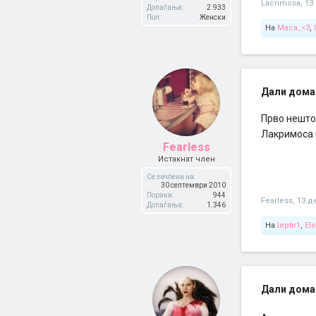
Lacrimosa
,
13
Допаѓања:
2.933
Пол:
Женски
На
Maca_<3
,
Дали дома
Прво нешто 
Лакримоса 
Fearless
Истакнат член
Се зачлени на:
30 септември 2010
Пораки:
944
Fearless
,
13 д
Допаѓања:
1.346
На
leptir1
,
El
Дали дома