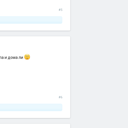
#5
па и дома ли
#6