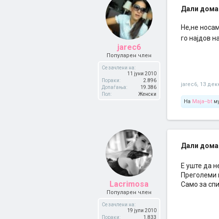
Дали дома
Не,не носа
го најдов н
jarec6
Популарен член
Се зачлени на:
11 јуни 2010
Пораки:
2.896
jarec6
,
13 дек
Допаѓања:
19.386
Пол:
Женски
На
Maja--bt
му
Дали дома
Е уште да н
Преголеми м
Lacrimosa
Само за спи
Популарен член
Се зачлени на:
19 јули 2010
Пораки:
1.833