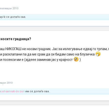
декември 2010
у/ѝ се допаѓа ова.
 носите градници?
аш НИКОГАШ не носам градник. Јас за излегување едвај го трпам, 
и расклапани па да ме срам да си бидам само на блузичка
 и посекси ми е (ајдеее заминав јас у крајност
)
мври 2010
и
od-samrak-do-zori
им се допаѓа ова.