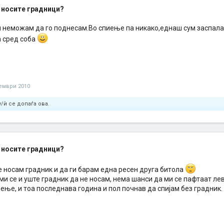
 носите градници?
м неможам да го поднесам.Во спиење па никако,еднаш сум заспала 
а сред соба
ември 2010
/ѝ се допаѓа ова.
 носите градници?
е носам градник и да ги барам една ресен друга битола
и се и уште градник да не носам, нема шанси да ми се пафтаат ле
ење, и тоа последнава година и пол почнав да спијам без градник.