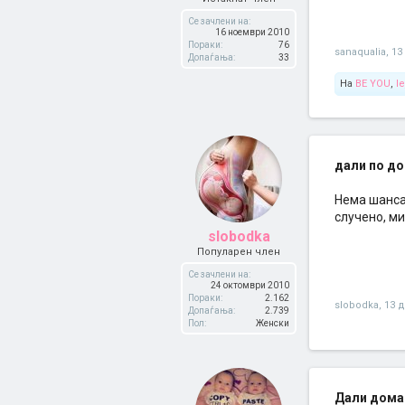
Се зачлени на:
16 ноември 2010
Пораки:
76
sanaqualia
,
13
Допаѓања:
33
На
BE YOU
,
l
дали по до
Нема шанса.
случено, ми
slobodka
Популарен член
Се зачлени на:
24 октомври 2010
Пораки:
2.162
slobodka
,
13 
Допаѓања:
2.739
Пол:
Женски
Дали дома 