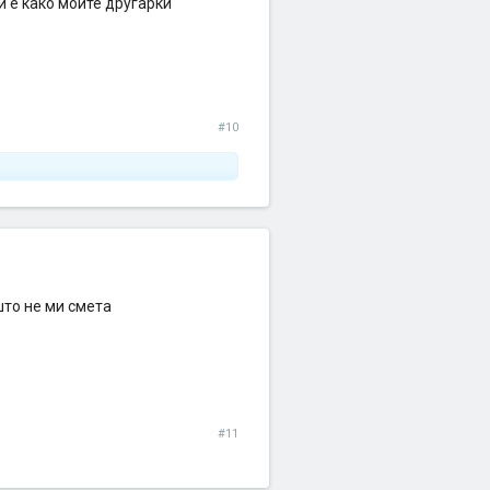
 е како моите другарки
#10
што не ми смета
#11