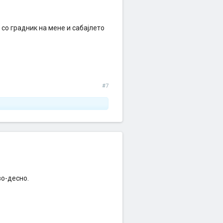
со градник на мене и сабајлето
#7
во-десно.