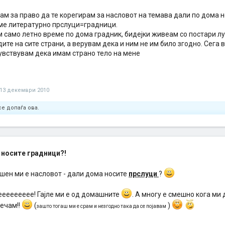
ам за право да те корегирам за насловот на темава дали по дома 
ме литературно прслуци=градници.
 само летно време по дома градник, бидејки живеам со постари луѓ
ите на сите страни, а верувам дека и ним не им било згодно. Сега в
чувствувам дека имам страно тело на мене
13 декември 2010
се допаѓа ова.
носите градници?!
ен ми е насловот - дали дома носите
прслуци
?
еееееееее! Гајле ми е од домашните
. А многу е смешно кога ми 
лечам!!
(
)
зашто тогаш ми е срам и незгодно така да се појавам