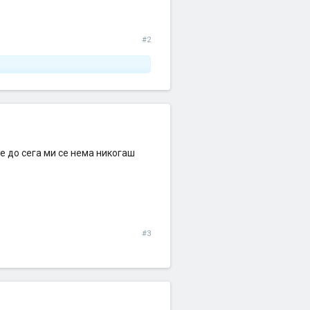
#2
е до сега ми се нема никогаш
#3