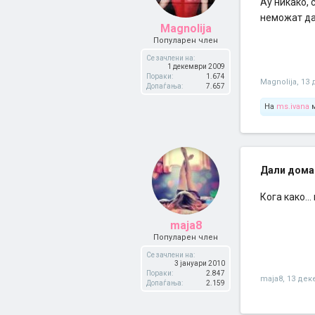
Ау никако, 
неможат да
Magnolija
Популарен член
Се зачлени на:
1 декември 2009
Пораки:
1.674
Magnolija
,
13 
Допаѓања:
7.657
На
ms.ivana
м
Дали дома
Кога како..
maja8
Популарен член
Се зачлени на:
3 јануари 2010
Пораки:
2.847
maja8
,
13 дек
Допаѓања:
2.159