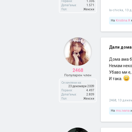
Пораки:
1.336
Допаѓања:
1.571
Пол:
Женски
la-chicka
,
13 
На
Kristina.R
м
Дали дома
Дома ама б
Немам неко
2468
Убаво ми е,
Популарен член
И така.
Се зачлени на:
23 декември 2009
Пораки:
4.497
Допаѓања:
2.839
Пол:
Женски
2468
,
13 деке
На
ms.ivana