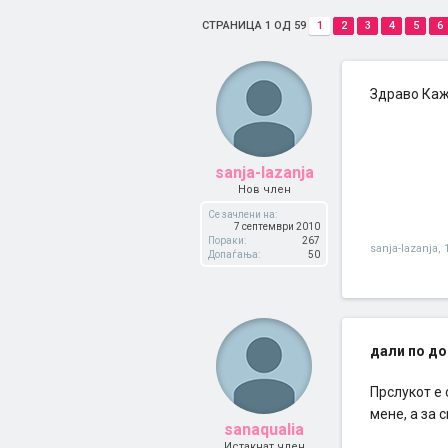
СТРАНИЦА 1 ОД 59
1
2
3
4
5
6
Здраво Каж
sanja-lazanja
Нов член
Се зачлени на:
7 септември 2010
Пораки:
267
sanja-lazanja
,
Допаѓања:
50
дали по до
Прслукот е
мене, а за 
sanaqualia
Истакнат член