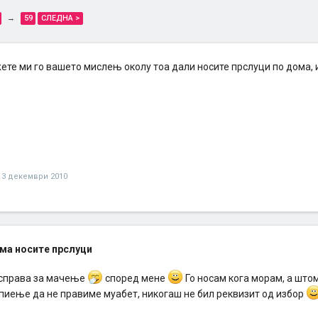
→
59
СЛЕДНА >
ете ми го вашето мислењ околу тоа дали носите прслуци по дома, и
13 декември 2010
ма носите прслуци
 справа за мачење
според мене
Го носам кога морам, а што
спиење да не правиме муабет, никогаш не бил реквизит од избор