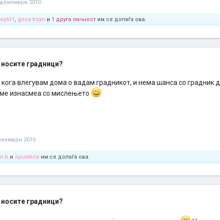
 декември 2010
leptir1
,
goca.trzan
и
1 друга личност
им се допаѓа ова.
 носите градници?
кога влегувам дома о вадам градникот, и нема шанса со градник д
ме изнасмеа со мислењето
екември 2010
en.b
и
opustena
им се допаѓа ова.
 носите градници?