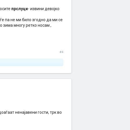
носите
прслуци
- извини девојко
е па не ми било згодно да ми се
о зима многу ретко носам ,
#4
доаѓаат ненајавени гости, трк во