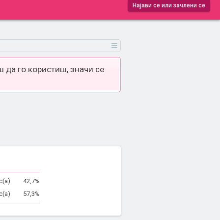
Најави се или зачлени се
 да го користиш, значи се
с(а)
42,7%
с(а)
57,3%