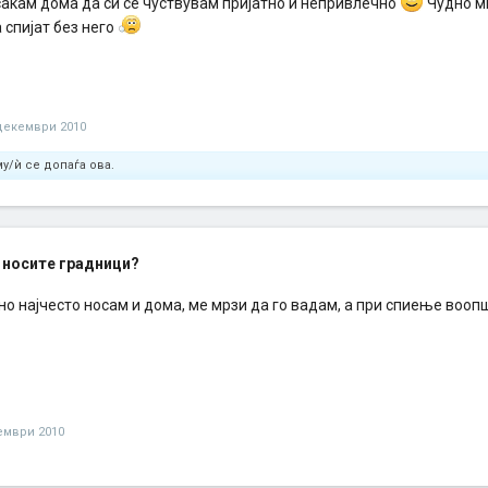
сакам дома да си се чуствувам пријатно и непривлечно
Чудно ми
 спијат без него
декември 2010
у/ѝ се допаѓа ова.
 носите градници?
. но најчесто носам и дома, ме мрзи да го вадам, а при спиење вооп
ември 2010