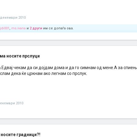
 декември 2010
ejdi001
,
ms.ivana
и
2 други
им се допаѓа ова.
ма носите прслуци
Едвај чекам да си дојдам дома и да го симнам од мене.А за спиењ
слам дека ќе цркнам ако легнам со прслук.
декември 2010
носите градници?!