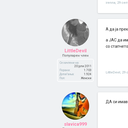
irenna
,
29 сеп
А да ја пр
а ЈАС да им
со стапчет
LittleDevil
Популарен член
Се зачлени на:
20 јули 2011
Пораки:
1.703
LittleDevil
,
29 
Допаѓања:
1.924
Пол:
Женски
ДА си имав
slavica999