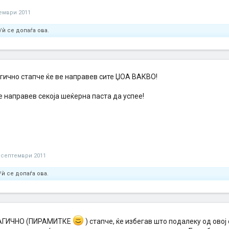
ември 2011
/ѝ се допаѓа ова.
гично стапче ќе ве направев сите ЏОА ВАКВО!
ќе направев секоја шеќерна паста да успее!
 септември 2011
ѝ се допаѓа ова.
АГИЧНО (ПИРАМИТКЕ
) стапче, ќе избегав што подалеку од овој с