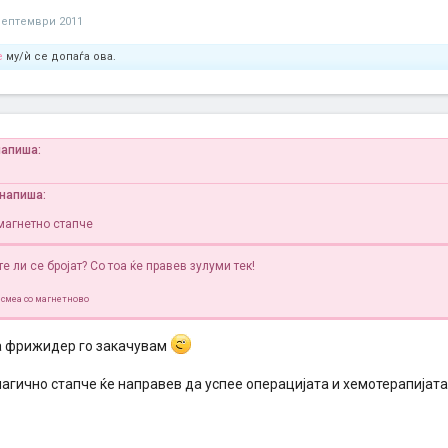
септември 2011
e
му/ѝ се допаѓа ова.
напиша:
l напиша:
магнетно стапче
е ли се бројат?
Со тоа ќе правев зулуми тек!
смеа со магнетново
а фрижидер го закачувам
агично стапче ќе направев да успее операцијата и хемотерапијата 