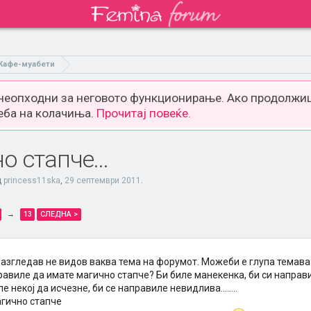
Кафе-муабети
 неопходни за неговото функционирање. Ако продолжиш
еба на колачиња.
Прочитај повеќе.
 стапче...
д
princess11ska
,
29 септември 2011
.
→
13
СЛЕДНА >
разгледав не видов ваква тема на форумот. Можеби е глупа темава 
равиле да имате магично стапче? Би биле манекенка, би си направи
е некој да исчезне, би се направиле невидлива........
гично стапче