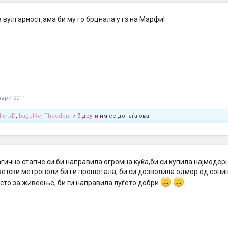
 вулгарност,ама би му го брцнала у гз на Марфи!
мври 2011
ler.xD
,
baguf4e
,
Theodora
и
9 други
им се допаѓа ова.
ично стапче си би направила огромна куќа,би си купила најмодерн
ветски метрополи би ги прошетала, би си дозволила одмор од сониш
сто за живеење, би ги направила луѓето добри