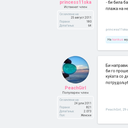
princess11ska
- би била б
Истакнат член
плажа на не
Се зачлени на:
25 август 2011
Пораки:
180
Допаѓања:
64
princess11ska
На
kankus
му
Би направил
би го проше
куќата со д
потрудољуб
PeachGirl
Популарен член
Се зачлени на:
24 јули 2011
Пораки:
821
PeachGirl
,
29 
Допаѓања:
2.073
Пол:
Женски