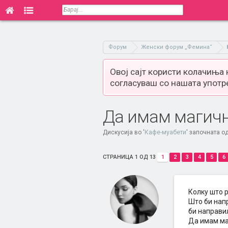
Форум
Женски форум „Фемина“
Овој сајт користи колачиња
согласуваш со нашата употр
Да имам магично
Дискусија во '
Кафе-муабети
' започната о
СТРАНИЦА 1 ОД 13
1
2
3
4
5
6
Колку што 
Што би нап
би направил
Да имам ма