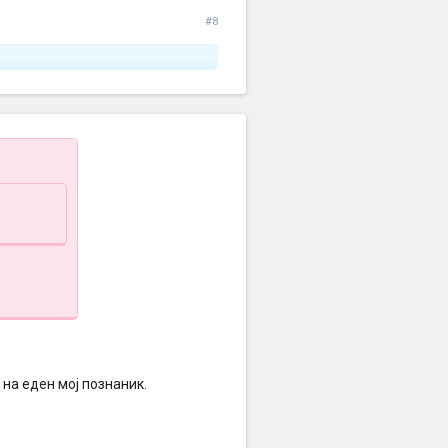
#8
на еден мој познаник.