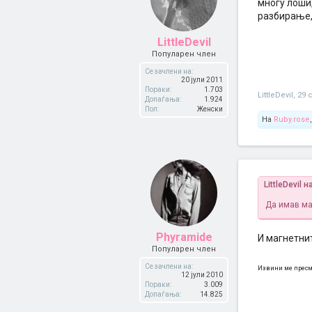
многу лоши,
разбирање,
LittleDevil
Популарен член
Се зачлени на:
20 јули 2011
Пораки:
1.703
LittleDevil
,
29 
Допаѓања:
1.924
Пол:
Женски
На
Ruby.rose
LittleDevil 
Да имав ма
Phyramide
И магнетнит
Популарен член
Се зачлени на:
Извини ме пресм
12 јули 2010
Пораки:
3.009
Допаѓања:
14.825