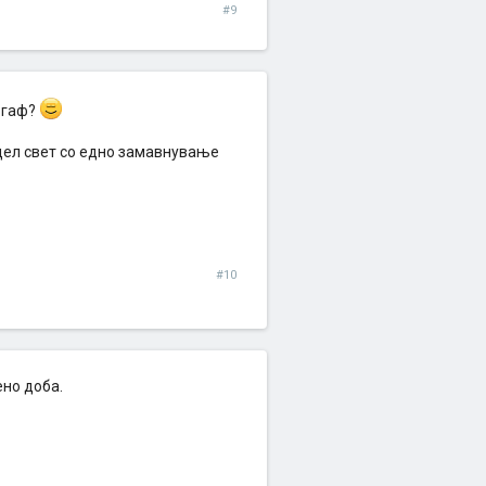
#9
 гаф?
 цел свет со едно замавнување
#10
ено доба.