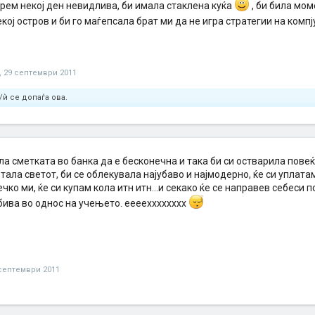
арем некој ден невидлива, би имала стаклена куќа
, би била мом
кој остров и би го маѓепсала брат ми да не игра стратегии на комп
,
29 септември 2011
/ѝ се допаѓа ова.
а сметката во банка да е бесконечна и така би си остварила пове
тала светот, би се облекувала најубаво и најмодерно, ќе си уплата
ечко ми, ќе си купам кола итн итн...и секако ќе се направев себеси
ива во однос на учењето. еееехххххххх
септември 2011