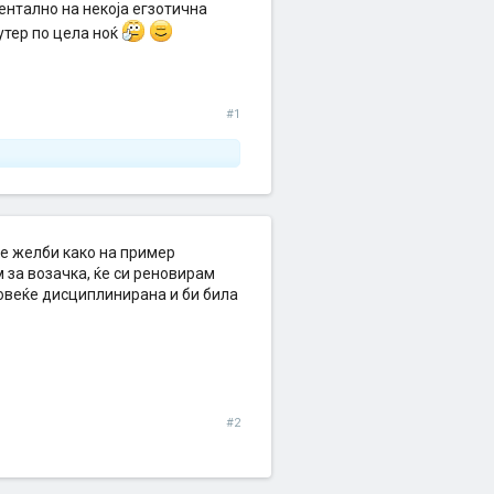
ентално на некоја егзотична
јутер по цела ноќ
#1
ќе желби како на пример
м за возачка, ќе си реновирам
 повеќе дисциплинирана и би била
#2