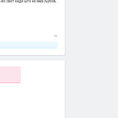
 во свет каде што ќе има љубов,
#6