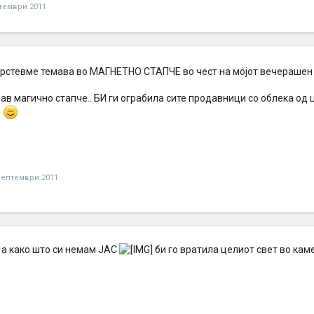
тември 2011
екрстевме темава во МАГНЕТНО СТАПЧЕ во чест на мојот вечерашен
ав магично стапче.. БИ ги ограбила сите продавници со облека од
о
септември 2011
 а како што си немам JAС
би го вратила целиот свет во кам