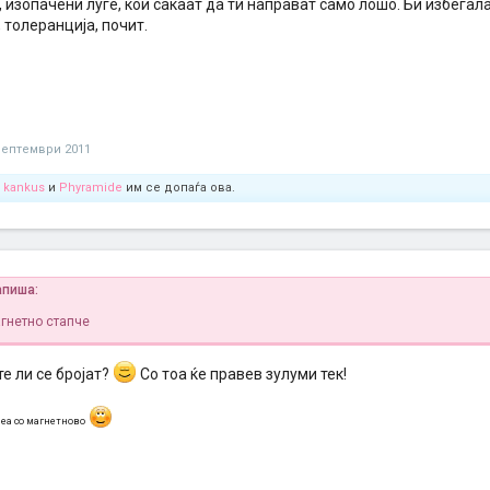
 изопачени луѓе, кои сакаат да ти направат само лошо. Би избегала
 толеранција, почит.
септември 2011
,
kankus
и
Phyramide
им се допаѓа ова.
напиша:
гнетно стапче
е ли се бројат?
Со тоа ќе правев зулуми тек!
еа со магнетново