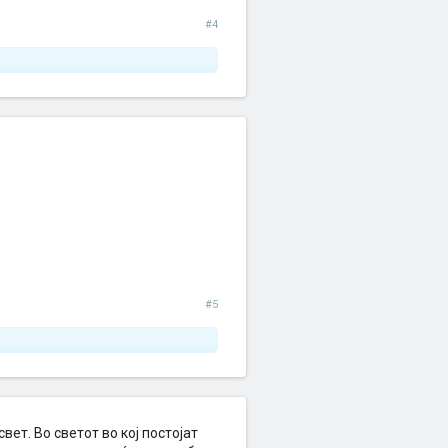
#4
#5
вет. Во светот во кој постојат