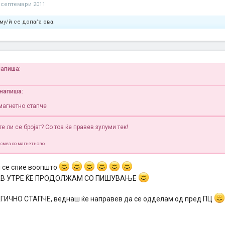
 септември 2011
му/ѝ се допаѓа ова.
напиша:
l напиша:
магнетно стапче
е ли се бројат?
Со тоа ќе правев зулуми тек!
смеа со магнетново
и се спие воопшто
АВ УТРЕ ЌЕ ПРОДОЛЖАМ СО ПИШУВАЊЕ
ГИЧНО СТАПЧЕ, веднаш ќе направев да се одделам од пред ПЦ