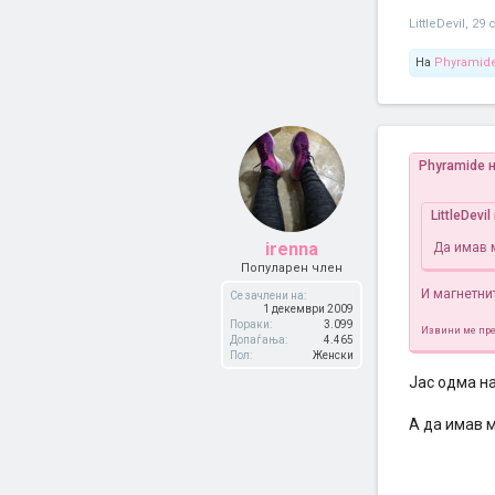
LittleDevil
,
29 
На
Phyramid
Phyramide 
LittleDevi
irenna
Да имав 
Популарен член
И магнетнит
Се зачлени на:
1 декември 2009
Пораки:
3.099
Извини ме пре
Допаѓања:
4.465
Пол:
Женски
Јас одма н
А да имав м