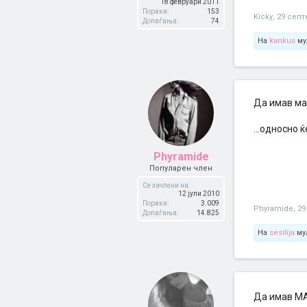
18 февруари 2011
Пораки:
153
Kicky
,
29 септ
Допаѓања:
74
На
kankus
му
Да имав ма
...односно 
Phyramide
Популарен член
Се зачлени на:
12 јули 2010
Пораки:
3.009
Phyramide
,
29
Допаѓања:
14.825
На
sesilija
му/
Да имав М