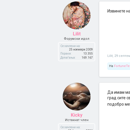
Извинете на
Lilit
Форумски идол
Се зачлени на:
25 ноември 2009
Пораки:
13.355
Lilit
,
29 септе
Допаѓања:
169.167
На
FortuneTel
Да имам маг
град сите с
подобро ме
Kicky
Истакнат член
Се зачлени на: