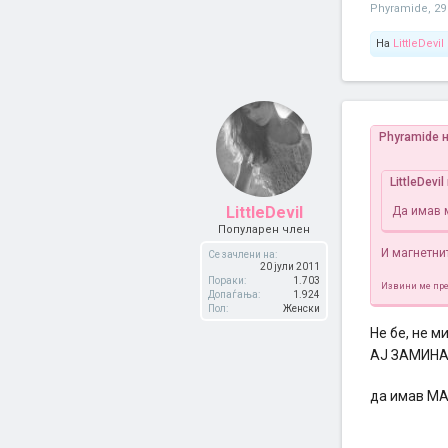
Phyramide
,
29
На
LittleDevil
Phyramide 
LittleDevi
LittleDevil
Да имав 
Популарен член
И магнетнит
Се зачлени на:
20 јули 2011
Пораки:
1.703
Извини ме пре
Допаѓања:
1.924
Пол:
Женски
Не бе, не м
АЈ ЗАМИН
да имав МА