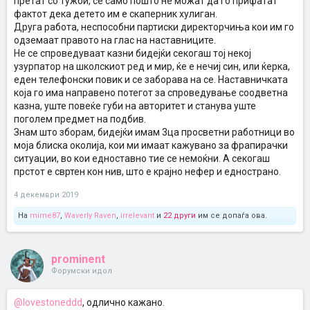
претат со тужби, се само пошто не можат да го прифатат
фактот дека детето им е скаперник хулиган.
Друга работа, неспособни партиски директорчиња кои им го
одземаат правото на глас на наставниците.
Не се спроведуваат казни бидејќи секогаш тој некој
узурпатор на школскиот ред и мир, ќе е нечиј син, или ќерка,
еден телефонски повик и се заборава на се. Наставничката
која го има направено потегот за спроведување соодветна
казна, уште повеќе губи на авторитет и станува уште
поголем предмет на подбив.
Знам што зборам, бидејќи имам 3ца просветни работници во
моја блиска околија, кои ми имаат кажувано за фрапирачки
ситуации, во кои едноставно тие се немоќни. А секогаш
прстот е свртен кон нив, што е крајно нефер и еднострано.
4 декември 2019
На
mime87
,
Waverly Raven
,
irrelevant
и
22 други
им се допаѓа ова.
prominent
Форумски идол
@lovestoneddd
, одлично кажано.