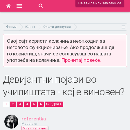
Најави се или зачлени се
Форум
Живот
Општи дискусии
Овој сајт користи колачиња неопходни за
неговото функционирање. Ако продолжиш да
го користиш, значи се согласуваш со нашата
употреба на колачиња.
Прочитај повеќе.
Девијантни појави во
училиштата - кој е виновен?
1
2
3
4
5
6
СЛЕДНА >
referentka
Moderator
Член на тимот