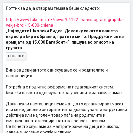
Поттик за да ја отворам темава беше следното:
https://www.fakulteti.mk/news/04122...na-instagram-grupata-
vekje-broi-15-000-chlena
„Најлудите Школски Видеа. Доколку сакате и вашето
видео да биде објавено, пратете ми го. Придружи ѝ се на
армијата од 15.000 Багабонти“, пишува во описот на
групата.
СПОЈЛЕР
Вина за девијантото однесување се
и
родителите
и
наставниците.
Потребна е под итно реформа на педагошкиот систем,
бидејќи ваквото однесување на учениците завзема замав.
Дали некои наставници неможат да го организираат часот
или се недоволно авторитетни па дозволуваат деструктивни
дејствија или најголем товар паѓа на родителите и
емоционалната и социјалната незрелост - незнам.
Се почесто слушаме за малтретирање на деца во школо,
давење, носење оружје и слично.