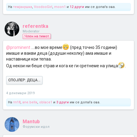
На
темјанушка
,
VoodooGirl
,
moon1
и
12 други
им се допаѓа ова.
referentka
Moderator
Член на тимот
@prominent
....во мое време
(пред точно 35 години)
имаше и вакви деца (додуши неколку) ама имаше и
наставници кои тепаа.
Од некои ни беше страв и кога ке ги сретнеме на улица
.
СПОЈЛЕР:
ДЕЦА...
4 декември 2019
На
тп18
,
ane.bella
,
oblace1
и
3 други
им се допаѓа ова.
Mantub
Форумски идол