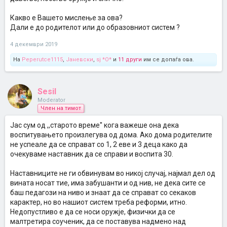
Какво е Вашето мислење за ова?
Дали е до родителот или до образовниот систем ?
4 декември 2019
На
Peperutce1115
,
Јаневски
,
sj *O*
и
11 други
им се допаѓа ова.
Sesil
Moderator
Член на тимот
Јас сум од ,,старото време'' кога важеше она дека
воспитувањето произлегува од дома. Ако дома родителите
не успеале да се справат со 1, 2 еве и 3 деца како да
очекуваме наставник да се справи и воспита 30.
Наставниците не ги обвинувам во никој случај, најмал дел од
вината носат тие, има забушанти и од нив, не дека сите се
баш педагози на ниво и знаат да се справат со секаков
карактер, но во нашиот систем треба реформи, итно.
Недопустливо е да се носи оружје, физички да се
малтретира соученик, да се поставува надмено над