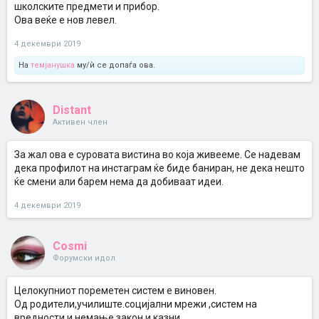
школските предмети и прибор.
Ова веќе е нов левел.
4 декември 2019
На
темјанушка
му/ѝ се допаѓа ова.
Distant
Активен член
За жал ова е суровата вистина во која живееме. Се надевам
дека профилот на инстаграм ќе биде баниран, не дека нешто
ќе смени али барем нема да добиваат идеи.
4 декември 2019
Cosmi
Форумски идол
Целокупниот пореметен систем е виновен.
Од родители,училиште.социјални мрежи ,систем на
вредности,и немање закон и казни.