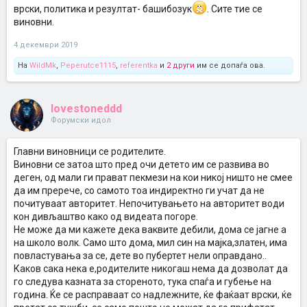
врски, политика и резултат- башибозук
. Сите тие се
виновни.
4 декември 2019
На
WildMk
,
Peperutce1115
,
referentka
и
2 други
им се допаѓа ова.
lovestoneddd
Форумски идол
Главни виновници се родителите.
Виновни се затоа што пред очи детето им се развива во
деген, од мали ги прават пекмези на кои никој ништо не смее
да им пререче, со самото тоа индиректно ги учат да не
почитуваат авторитет. Непочитувањето на авторитет води
кон дивљаштво како од видеата погоре.
Не може да ми кажете дека ваквите дебили, дома се јагне а
на школо волк. Само што дома, мил син на мајка,златен, има
повластувања за се, дете во пубертет нели оправдано..
Каков сака нека е,родителите никогаш нема да дозволат да
го следува казната за стореното, тука спаѓа и губење на
година. Ќе се расправаат со надлежните, ќе фаќаат врски, ќе