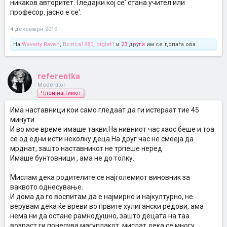
никаков авторитет. Гледајќи кој се' стана учител или
професор, јасно е се'.
4 декември 2019
На
Waverly Raven
,
Bozica1980
,
piglet1
и
23 други
им се допаѓа ова.
referentka
Moderator
Член на тимот
Има наставници кои само гледаат да ги истераат тие 45
минути.
И во мое време имаше такви.На нивниот час хаос беше и тоа
се од едни исти неколку деца.На друг час не смееја да
мрднат, зашто наставникот не трпеше неред.
Имаше бунтовници , ама не до толку.
Мислам дека родителите се најголемиот виновник за
ваквото однесување.
И дома да го воспитам да е најмирно и најкултурно, не
верувам дека ќе вреви во првите хулигански редови, ама
нема ни да остане рамнодушно, зашто децата на таа
возраст ги понесува магуплакот, мислат дека се многу