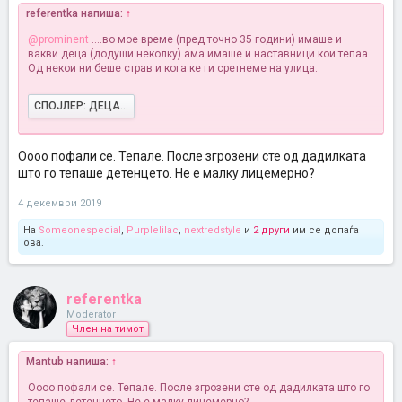
referentka напиша:
↑
@prominent
....во мое време
(пред точно 35 години) имаше и
вакви деца (додуши неколку) ама имаше и наставници кои тепаа.
Од некои ни беше страв и кога ке ги сретнеме на улица
.
СПОЈЛЕР:
ДЕЦА...
Оооо пофали се. Тепале. После згрозени сте од дадилката
Кликни за проширување...
што го тепаше детенцето. Не е малку лицемерно?
4 декември 2019
На
Someonespecial
,
Purplelilac
,
nextredstyle
и
2 други
им се допаѓа
ова.
referentka
Moderator
Член на тимот
Mantub напиша:
↑
Оооо пофали се. Тепале. После згрозени сте од дадилката што го