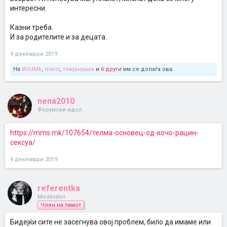
интересни.
Казни треба.
И за родителите и за децата.
4 декември 2019
На
WildMk
,
mariz
,
темјанушка
и
6 други
им се допаѓа ова.
nena2010
Форумски идол
https://mms.mk/107654/телма-основец-од-кочо-рацин-
сексуа/
4 декември 2019
referentka
Moderator
Член на тимот
Бидејќи сите не засегнува овој проблем, било да имаме или