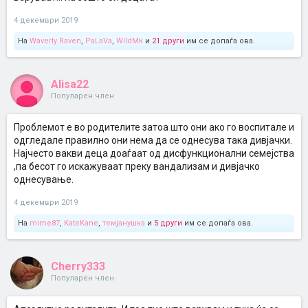
4 декември 2019
На
Waverly Raven
,
PaLaVa
,
WildMk
и
21 други
им се допаѓа ова.
Alisa22
Популарен член
Проблемот е во родителите затоа што они ако го воспитале и
одгледале правилно они нема да се однесува така дивјачки.
Најчесто вакви деца доаѓаат од дисфункционални семејства
,па бесот го искажуваат преку вандализам и дивјачко
однесување.
4 декември 2019
На
mime87
,
KateKane
,
темјанушка
и
5 други
им се допаѓа ова.
Cherry333
Популарен член