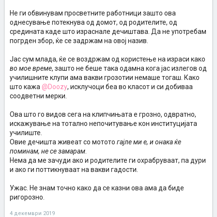
Не ги обвинувам просветните работници зашто ова
однесување потекнува од домот, од родителите, од
средината каде што израснале дечиштава. Да не употребам
погрден збор, ќе се задржам на овој назив.
Јас сум млада, ќе се воздржам од користење на израси како
во мое време
, зашто не беше така одамна кога јас излегов од
училишните клупи ама вакви грозотии немаше тогаш. Како
што кажа
@Doozy
, исклучоци беа во класот и си добиваа
соодветни мерки.
Ова што го видов сега на клипчињата е грозно, одвратно,
искажување на тотално непочитување кон институцијата
училиште.
Овие дечишта живеат со мотото
гајле ми е, и онака ќе
поминам, не се замарам
.
Нема да ме зачуди ако и родителите ги охрабруваат, па дури
и ако ги поттикнуваат на вакви гадости.
Ужас. Не знам точно како да се казни ова ама да биде
ригорозно.
4 декември 2019