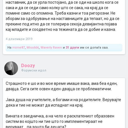
наставник, да се урла постојано, да се оди на школо кога се
сака и да се седи само колку што се сака, на крај да се
помине само со опомена. Треба казни и тоа ригорозни. Не
зборам за одобрување на наставниците да тепаат, но да се
прекине под итно да се толерира секоја девијантна појава
кај младите и соодветно на тежината да се добие и казна.
4 декември 2019
На
mime87
,
Miss666
,
Waverly Raven
и
31 други
им се допаѓа ова.
Doozy
Форумски идол
Страшното е шо и во мое време имаше вака, ама беа еден,
двајца. Сега сите освен еден-двајца се проблематични.
Јака душа на учителите, а богами и на родителите. Верувајте
дека и тие не можат да испаднат на крај.
Вината е заедничка, а на чело е расклатениот образовен
систем во којшто ни тие што го имплементираат не
веруваат... па зошто би децата?