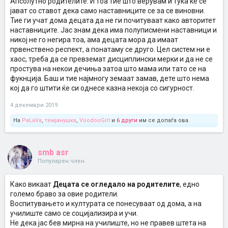
Апсолутно родителите. И тоа тие што верувам и тука ќе се
јават со ставот дека само наставниците се за се виновни.
Тие ги учат дома децата да не ги почитуваат како авторитет
наставниците. Јас знам дека има полуписмени наставници и
никој не го негира тоа, ама децата мора да имаат
првенствено респект, а понатаму се друго. Цел систем ни е
хаос, треба да се превземат дисциплински мерки и да не се
простува на некои дечиња затоа што мама или тато се на
фукнција. Баш и тие најмногу земаат замав, дете што нема
кој да го штити ќе си однесе казна некоја со сигурност.
4 декември 2019
На
PaLaVa
,
темјанушка
,
VoodooGirl
и
6 други
им се допаѓа ова.
smb asr
Популарен член
Како викаат
Децата се огледало на родителите
, едно
големо браво за овие родители.
Воспитувањето и културата се понесуваат од дома, а на
училиште само се социјализира и учи.
Не дека јас бев мирна на училиште, но не правев штета на