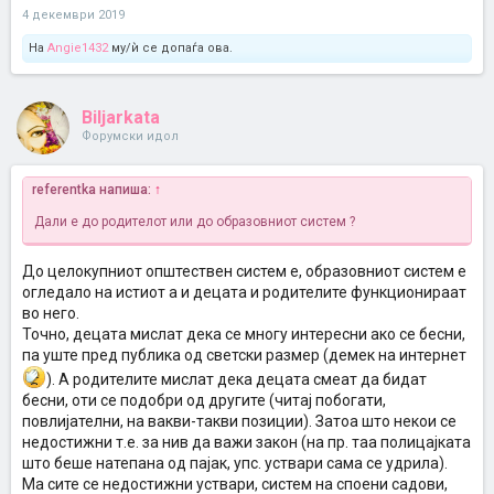
4 декември 2019
На
Angie1432
му/ѝ се допаѓа ова.
Biljarkata
Форумски идол
referentka напиша:
↑
Дали е до родителот или до образовниот систем ?
До целокупниот општествен систем е, образовниот систем е
огледало на истиот а и децата и родителите функционираат
во него.
Точно, децата мислат дека се многу интересни ако се бесни,
па уште пред публика од светски размер (демек на интернет
). А родителите мислат дека децата смеат да бидат
бесни, оти се подобри од другите (читај побогати,
повлијателни, на вакви-такви позиции). Затоа што некои се
недостижни т.е. за нив да важи закон (на пр. таа полицајката
што беше натепана од пајак, упс. уствари сама се удрила).
Ма сите се недостижни уствари, систем на споени садови,