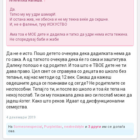
referentka напиша:
↑
Да.
Татко му му удри шамарИ.
И остана жив, не збесна и не му текна веќе да скршне.
И, не е фалење, туку ИСКУСТВО
Ама тоа е МОЕ дете и дадилка и татко да удри нема иста тежина.
Не споредувај баби и жаби
Да не е исто. Пошо детето очекува дека дадилката нема да
го сака. А од таткото очекува дека ќе го сака и заштитува.
Далеку полошо е од родител. И тоа што е ТВОЕ дете не ти
дава право. Цел свет се справува со децата во школо без
тепање, кај нас методи од 12 век. Сакаш да кажеш
овдешните деца се поинакви од сегде? Не родителите се
неспособни. Тепај го ти, и после во школо и тоа ќе тепа на
некој послаб. Ти си му покажала дека ако си послаб може да
јадеш ќотег. Како што реков. Идаат од дисфункционални
семејства.
4 декември 2019
На
Someonespecial
,
Purplelilac
,
nextredstyle
и
3 други
им се допаѓа
ова.