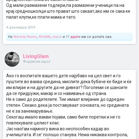
Од мали размазени тодлери,па размазени ученици па на
крај средношколци што прават што сакаат,ако им се сака ке
палат клупи,ке плати мама и тато.
4 декември 2019
На
Waverly Raven
,
WildMk
,
mariz
и
11 други
им се допаѓа ова.
LivingGlam
Форумски идол
Ако го воспитате вашето дете најубаво на цел свет и го
пуштите во ваква средина, мислите дека бубаче ќе биде и ќе
им влијае и на другите да не дивеат? Поголеми се шансите
да се придружи, макар и со навивање од страна.
Не е само до родителите. Тие имаат влијание до одреден
степен. Секако дека ја поставуваат основата, но средината
не е за занемарување.
Секогаш имало вакви појави, само биле поретки и не го
повлекувале целиот клас.
Јас наоѓам најмногу вина во неспособен кадар во
училиштата. И се' полошо станува. Нема никаква контрола,