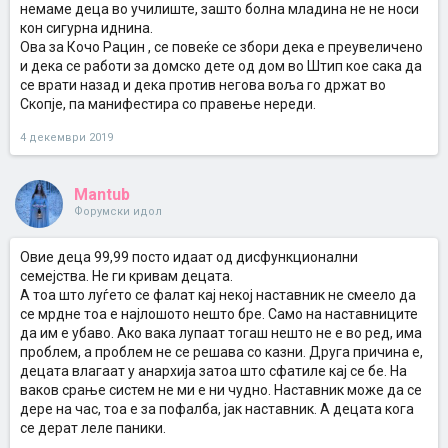
немаме деца во училиште, зашто болна младина не не носи
кон сигурна иднина.
Ова за Кочо Рацин , се повеќе се збори дека е преувеличено
и дека се работи за домско дете од дом во Штип кое сака да
се врати назад и дека против негова воља го држат во
Скопје, па манифестира со правење нереди.
4 декември 2019
Mantub
Форумски идол
Овие деца 99,99 посто идаат од дисфункционални
семејства. Не ги кривам децата.
А тоа што луѓето се фалат кај некој наставник не смеело да
се мрдне тоа е најлошото нешто бре. Само на наставниците
да им е убаво. Ако вака лупаат тогаш нешто не е во ред, има
проблем, а проблем не се решава со казни. Друга причина е,
децата влагаат у анархија затоа што сфатиле кај се бе. На
ваков срање систем не ми е ни чудно. Наставник може да се
дере на час, тоа е за пофалба, јак наставник. А децата кога
се дерат леле паники.