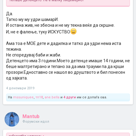
тепаше детенцето. Не е малку лицемерно?
Да.
Татко му му удри шамарИ.
И остана жив, не збесна и не му текна веќе да скршне.
И, не е фалење, туку ИСКУСТВО
Ама тоа е МОЕ дете и дадилка и татко да удри нема иста
тежина.
Не споредувај баби и жаби.
Детенцето има 3 години.Моето детенце имаше 14 години, не
беше малтретирано и тепано за да има трауми па да крши
прозори.Едноставно се нашол во друштвото и бил понесен
од хајката.
4 декември 2019
На
mssuniquee
,
тп18
,
ane.bella
и
4 други
им се допаѓа ова.
Mantub
Форумски идол