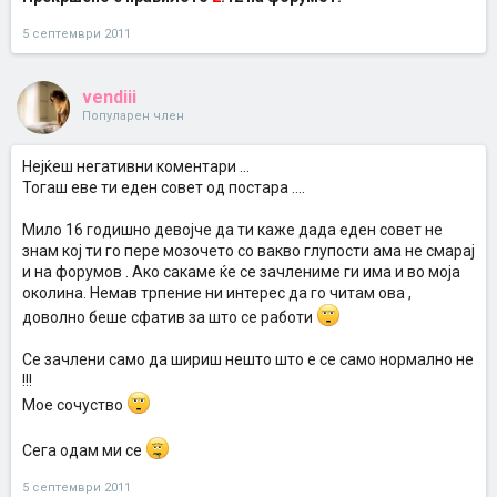
5 септември 2011
vendiii
Популарен член
Нејќеш негативни коментари ...
Тогаш еве ти еден совет од постара ....
Мило 16 годишно девојче да ти каже дада еден совет не
знам кој ти го пере мозочето со вакво глупости ама не смарај
и на форумов . Ако сакаме ќе се зачлениме ги има и во моја
околина. Немав трпение ни интерес да го читам ова ,
доволно беше сфатив за што се работи
Се зачлени само да шириш нешто што е се само нормално не
!!!
Мое сочуство
Сега одам ми се
5 септември 2011