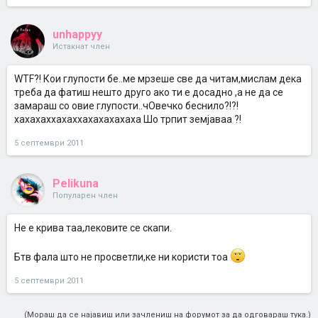
unhappyy
Истакнат член
WTF?! Кои глупости бе..ме мрзеше све да читам,мислам дека
треба да фатиш нешто друго ако ти е досадно ,а не да се
замараш со овие глупости..чOвечко беснило?!?!
хахахаххахаххахахахахаха Шо трпит земјаваа ?!
5 септември 2011
Pelikuna
Популарен член
Не е крива таа,лековите се скапи.
Бтв фала што не просветли,ке ни користи тоа
5 септември 2011
(Мораш да се најавиш или зачлениш на форумот за да одговараш тука.)