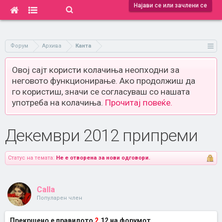
Најави се или зачлени се
Форум
Архива
Канта
Овој сајт користи колачиња неопходни за
неговото функционирање. Ако продолжиш да
го користиш, значи се согласуваш со нашата
употреба на колачиња.
Прочитај повеќе.
Декември 2012 припреми
Статус на темата:
Не е отворена за нови одговори.
Calla
Популарен член
Прекршено е правилото
2
.12 на форумот.