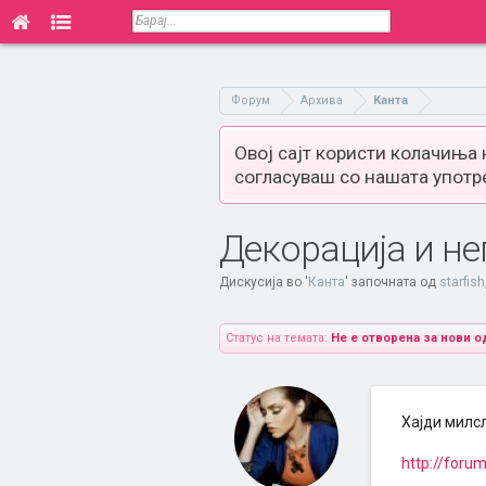
Форум
Архива
Канта
Овој сајт користи колачиња
согласуваш со нашата употр
Декорација и не
Дискусија во '
Канта
' започната од
starfish
Статус на темата:
Не е отворена за нови о
Хајди милсл
http://foru