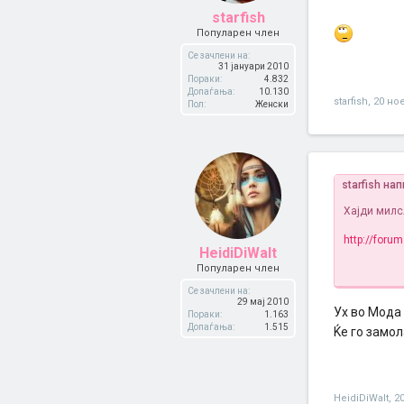
starfish
Популарен член
Се зачлени на:
31 јануари 2010
Пораки:
4.832
Допаѓања:
10.130
starfish
,
20 но
Пол:
Женски
starfish на
Хајди милс
http://forum
HeidiDiWalt
Популарен член
Се зачлени на:
29 мај 2010
Ух во Мода 
Пораки:
1.163
Допаѓања:
1.515
Ќе го замо
HeidiDiWalt
,
2