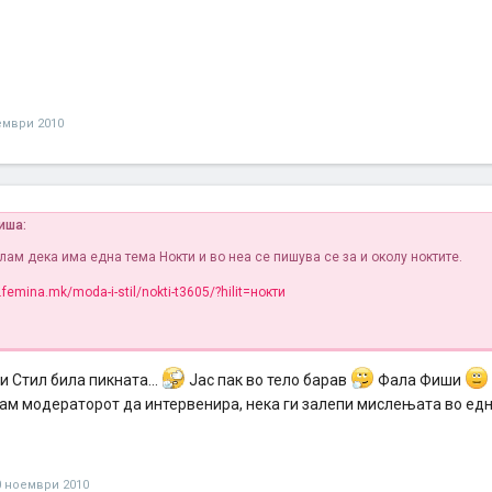
ември 2010
пиша:
лам дека има една тема Нокти и во неа се пишува се за и околу ноктите.
.femina.mk/moda-i-stil/nokti-t3605/?hilit=нокти
и Стил била пикната...
Јас пак во тело барав
Фала Фиши
лам модераторот да интервенира, нека ги залепи мислењата во едн
0 ноември 2010