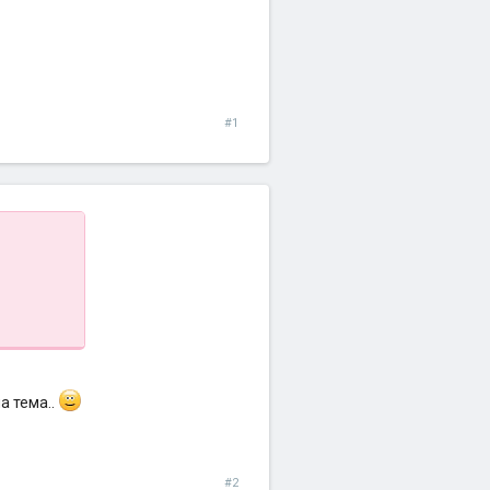
#1
а тема..
#2