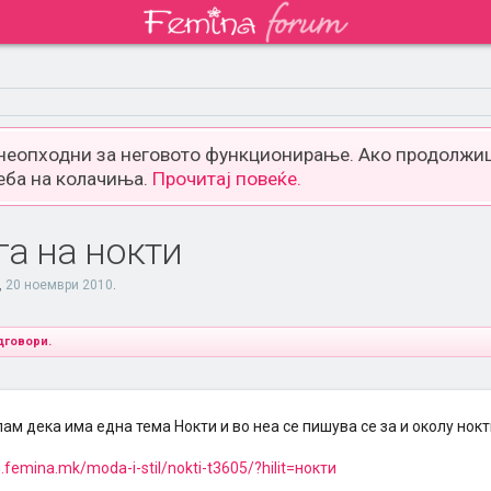
 неопходни за неговото функционирање. Ако продолжиш
еба на колачиња.
Прочитај повеќе.
га на нокти
,
20 ноември 2010
.
дговори.
ам дека има една тема Нокти и во неа се пишува се за и околу нокт
m.femina.mk/moda-i-stil/nokti-t3605/?hilit=нокти