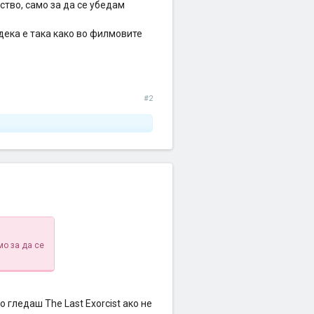
ство, само за да се убедам
 дека е така како во филмовите
#2
мо за да се
о гледаш The Last Exorcist ако не