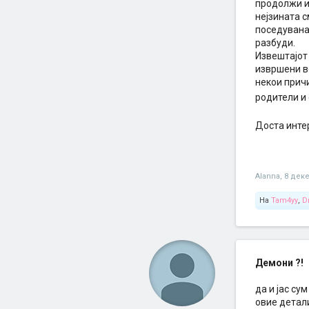
продолжи и 
нејзината с
поседувана.
разбуди.
Извештајот
извршени в
некои причи
родители и
Доста инте
Alanna
,
8 дек
На
Tam4yy
,
D
Демони ?!
да и јас су
овие детали