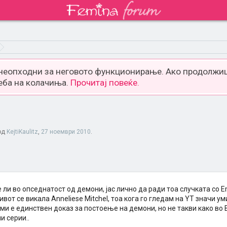
 неопходни за неговото функционирање. Ако продолжиш
еба на колачиња.
Прочитај повеќе.
 од
KejtiKaulitz
,
27 ноември 2010
.
 ли во опседнатост од демони, јас лично да ради тоа случката со E
вот се викала Anneliese Mitchel, тоа кога го гледам на YT значи ум
ми е единствен доказ за постоење на демони, но не такви како во
и серии..