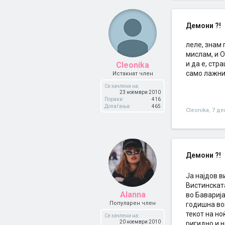
Демони ?!
леле, знам 
мислам, и О
и да е, стр
Cleonika
само лажни 
Истакнат член
Се зачлени на:
23 ноември 2010
Пораки:
416
Допаѓања:
465
Cleonika
,
7 де
Демони ?!
Ја најдов в
Вистинската
Alanna
во Баварија
Популарен член
годишна во
текот на но
Се зачлени на:
20 ноември 2010
ригидно и н