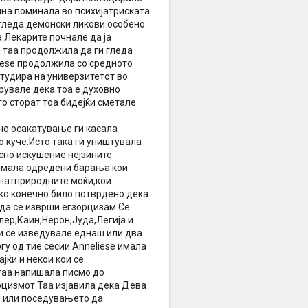
дина поминала во психијатриската
 гледа демонски ликови особено
а.Лекарите почнале да ја
и таа продолжила да ги гледа
iese продолжила со средното
студира на универзитетот во
рувале дека тоа е духовно
о сторат тоа бидејќи сметале
но осакатување ги касала
о куче.Исто така ги уништувала
асно искушение нејзините
 имала одредени барања кои
 натприродните моќи,кои
како конечно било потврдено дека
 да се изврши егзорцизам.Се
лер,Каин,Нерон,Јуда,Легија и
и се изведувале еднаш или два
у од тие сесии Anneliese имала
јќи и некои кои се
 таа напишала писмо до
рцизмот.Таа изјавила дека Дева
е или поседувањето да