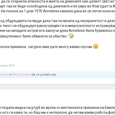
да се откриела опасноста и моќта на демоните низ целиот свет,ис
мрт таа ке биде ослободена од демоните и ќе умре во благодатта.
На полноќ на 1 јули 1976 Anneliese кажала дека ќе си легне конечн
 од обдукцијата потврди дека таа починала од неухранетост и дех
о текот на обдукцијата,вклучувајќи ги и микроскопското истражув
ни за нападите.истрагата заклучи дека Anneliese била буквалноо 
 свештеникот биле обвинети за убиство.
ресна приказна...сигурно има уште многу вакви случаи
ември 2010
raginja
и
MissCupcake
им се допаѓа ова.
м гледала видеа на јутјуб во врска со вистинската приказна на Емили
 што ги кажа ти, но баш ми е интересно да читам вакви работи,фал