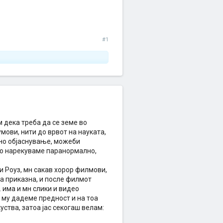
#1
м дека треба да се земе во
ови, нити до врвот на науката,
учно објаснување, можеби
 го нарекуваме паранормално,
ли Роуз, мн сакав хорор филмови,
ка приказна, и после филмот
 има и мн слики и видео
о му дадеме предност и на тоа
уства, затоа јас секогаш велам: