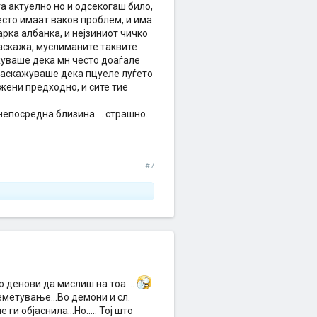
га актуелно но и одсекогаш било,
често имаат ваков проблем, и има
рка албанка, и нејзиниот чичко
раскажа, муслиманите таквите
жуваше дека мн често доаѓале
 и раскажуваше дека пцуеле луѓето
 жени предходно, и сите тие
епосредна близина.... страшно...
#7
 денови да мислиш на тоа....
еметување...Во демони и сл.
и објаснила...Но..... Тој што