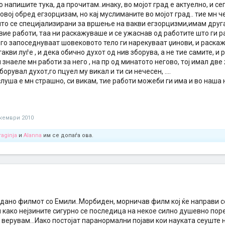
 напишите тука, да прочитам..инаку, во мојот град е актуелно, и се
вој обред егзорцизам, но кај муслиманите во мојот град.. тие мн 
што се специјализирани за вршење на вакви егзорцизми,имам друга
вие работи, таа ни раскажуваше и се ужаснав од работите што ги 
 го запоседнуваат шовековото тело ги нарекуваат џинови, и раска
 такви луѓе , и дека обично духот од нив зборува, а не тие самите,
и знаеле мн работи за него , на пр од минатото негово, тој имал две
борувал духот,го пцуел му викал и ти си нечесен, ....
слуша е мн страшно, си викам, тие работи можеби ги има и во наша н
кември 2010
raginja
и
Alanna
им се допаѓа ова.
дано филмот со Емили..Морбиден, морничав филм кој ќе направи со
и како нејзините сигурно се последица на некое силно душевно пор
 верувам...Иако постојат паранормални појави кои науката сеуште не г