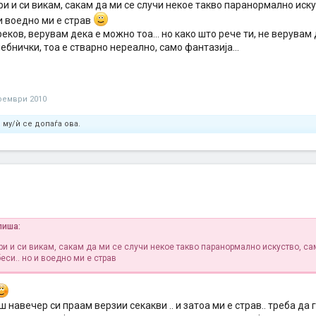
и и си викам, сакам да ми се случи некое такво паранормално иску
 и воедно ми е страв
реков, верувам дека е можно тоа... но како што рече ти, не верувам
ебнички, тоа е стварно нереално, само фантазија...
оември 2010
a
му/ѝ се допаѓа ова.
пиша:
ри и си викам, сакам да ми се случи некое такво паранормално искуство, са
еси.. но и воедно ми е страв
 навечер си праам верзии секакви .. и затоа ми е страв.. треба да г