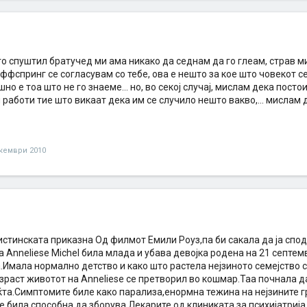
го спуштил братучед ми ама никако да седнам да го глеам, страв ми
ффспринг се согласувам со тебе, ова е нешто за кое што човекот с
ашно е тоа што не го знаеме... но, во секој случај, мислам дека пост
работи тие што викаат дека им се случило нешто вакво,... мислам 
кември 2010
истинската приказна Од филмот Емили Роуз,па би сакала да ја спо
 Anneliese Michel била млада и убава девојка родена на 21 септем
.Имала нормално детство и како што растела нејзиното семејство 
зраст животот на Anneliese се претворил во кошмар.Таа почнала 
ќта.Симптомите биле како парализа,енормна тежина на нејзините г
е била способна да зборува.Лекарите од клиниката за психијатриј