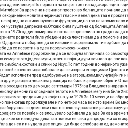
ва од епилепсија.По појавата на својот трет напад,скоро една го
 Митлберг.За време на нејзиниот престој во болницата почнала да
е секојдневни молитви нејзиниот глас им велел дека таа е проклет
 некој вид на антиконвулзивни фрустрации,но тоа не и помогнало 
а се чуствува депресивно.Откако била пуштена од болницата,Annel
сента 1970год,дипломирала и потоа се преселила во градот за да 
јзините родители биле убедени дека лекот нема да и помогне и ве
.Од црквата побарале да се изврши егзорцизам,но тие одбиле да г
еба да се посвети на еден порелигиозен живот.
та на Anneliese продолжиле да се влошуваат,почнала со самостој
а семејството,јадела муви,јаглен и пајаци,дури почнала да лае как
е симболи,крстови и слики од Исус.По пет години во нејзиното уж
д повеќе свештеници побарале да се изврши егзорцизам.Црквата
бидат исполнети пред одобрување на егзорцизам,вклучувајќи ги и
а други јазици и несакана реакција на било кој верски објекти.От
била опседната со демон,во септември 1975год Владиката наредил
еколку демони го опседнале телото на Anneliese,меѓу нив биле Хит
сорцизмот продожил до крајот на јуни 1976.За 10 месеци на обред
но,понекогаш продолжувале и по четири часа во исто време.Во мног
и,зборувала со демонски глас во неколку различни јазици,вклучува
дравјето се повеќе и се влошувало,одбивала да јаде.За ова време
т,во кое се наведува дека таа повеќе не сака да продолжи со егзо
ѓала до неа и и нудела две опции: да биде ослободена од демонит