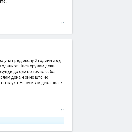
пе..
#3
случи пред околу 2 години и од
 ходникот. Јас верувам дека
екунди да сум во темна соба
ислам дека и оние што не
на наука. Но сметам дека ова е
#4