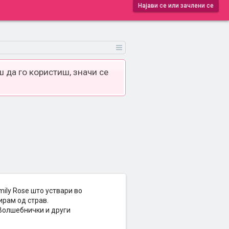
Најави се или зачлени се
 да го користиш, значи се
mily Rose што уствари во
ирам од страв.
 Волшебнички и други