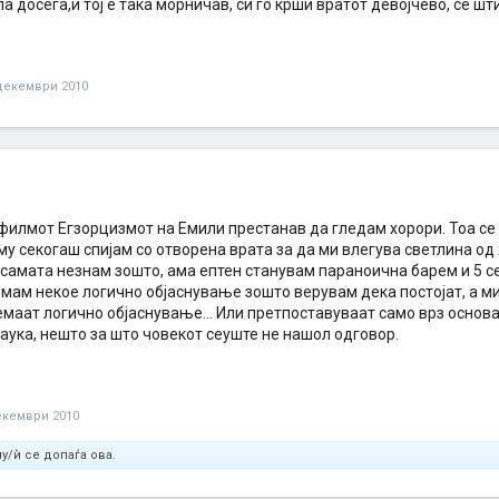
ла досега,и тој е така морничав, си го крши вратот девојчево, се шти
декември 2010
 филмот Егзорцизмот на Емили престанав да гледам хорори. Тоа се 
у секогаш спијам со отворена врата за да ми влегува светлина од
 самата незнам зошто, ама ептен станувам параноична барем и 5 с
емам некое логично објаснување зошто верувам дека постојат, а м
маат логично објаснување... Или претпоставуваат само врз основа 
аука, нешто за што човекот сеуште не нашол одговор.
екември 2010
у/ѝ се допаѓа ова.