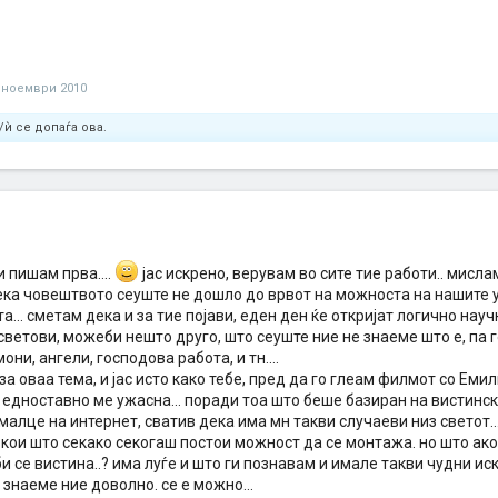
 ноември 2010
/ѝ се допаѓа ова.
и пишам прва....
јас искрено, верувам во сите тие работи.. мисла
ека човештвото сеуште не дошло до врвот на можноста на нашите ум
та... сметам дека и за тие појави, еден ден ќе откријат логично на
светови, можеби нешто друго, што сеуште ние не знаеме што е, па
они, ангели, господова работа, и тн....
за оваа тема, и јас исто како тебе, пред да го глеам филмот со Еми
 едноставно ме ужасна... поради тоа што беше базиран на вистинс
алце на интернет, сватив дека има мн такви случаеви низ светот...
за кои што секако секогаш постои можност да се монтажа. но што ак
 се вистина..? има луѓе и што ги познавам и имале такви чудни иск
 знаеме ние доволно. се е можно...