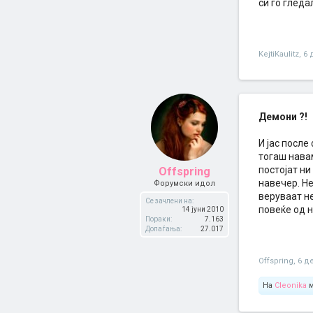
си го гледа
KejtiKaulitz
,
6 
Демони ?!
И јас после
тогаш навам
постојат ни
Offspring
навечер. Н
Форумски идол
веруваат не
Се зачлени на:
повеќе од н
14 јуни 2010
Пораки:
7.163
Допаѓања:
27.017
Offspring
,
6 д
На
Cleonika
м