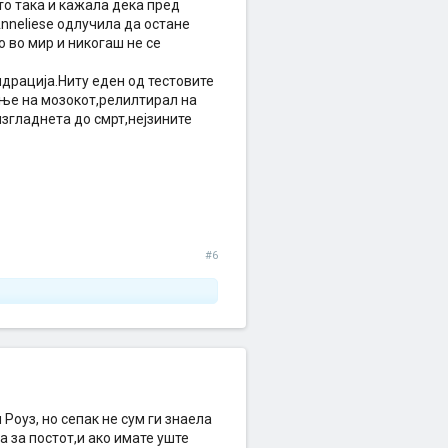
то така и кажала дека пред
Anneliese одлучила да остане
о во мир и никогаш не се
идрација.Ниту еден од тестовите
ање на мозокот,релилтирал на
изгладнета до смрт,нејзините
#6
 Роуз, но сепак не сум ги знаела
а за постот,и ако имате уште