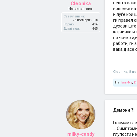
нешто вакво
Cleonika
вршење на о
Истакнат член
и луѓе кои 
Се зачлени на:
ги правел о
23 ноември 2010
Пораки:
416
духови што
Допаѓања:
465
кај чичко и
по чичко и,
работи, ги з
вака д асе 
Cleonika
,
8 де
На
Tam4yy
,
D
Демони ?!
Го имам гле
... Симптом
milky-candy
глупости не