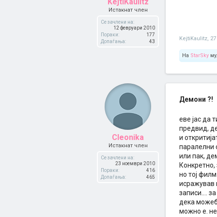
KejtiKaulitz
Истакнат член
Се зачлени на:
12 февруари 2010
Пораки:
177
KejtiKaulitz
,
27
Допаѓања:
43
На
StarSky
му
Демони ?!
еве јас да т
предвид, д
Cleonika
и откритија
Истакнат член
паралелни 
или пак, дем
Се зачлени на:
23 ноември 2010
Конкретно, 
Пораки:
416
но тој филм
Допаѓања:
465
исражував м
записи.... 
дека можеби
можно е. не