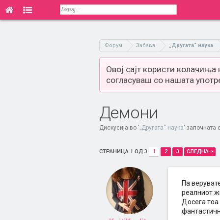
Форум
Забава
„Другата“ наука
Овој сајт користи колачиња
согласуваш со нашата употр
Демони
Дискусија во '
„Другата“ наука
' започната
СТРАНИЦА 1 ОД 3
1
2
3
СЛЕДНА >
Па верувате
реалниот жи
Досега тоа 
фантастичн