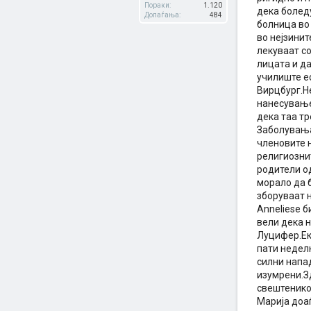
Пораки:
1.120
дека боледу
Допаѓања:
484
болница во
во нејзинит
лекуваат со
лицата и д
училиште е
Вирцбург.Не
нанесување
дека таа тр
Заболувања
членовите н
религиознит
родители о
морало да 
зборуваат н
Anneliese 
вели дека н
Луцифер.Ек
пати недел
силни напад
изумрени.З
свештенико
Марија доа