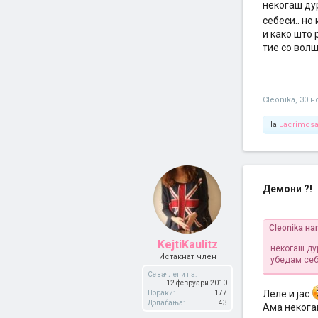
некогаш дур
себеси.. но
и како што 
тие со волш
Cleonika
,
30 н
На
Lacrimos
Демони ?!
Cleonika на
KejtiKaulitz
некогаш ду
Истакнат член
убедам себ
Се зачлени на:
12 февруари 2010
Леле и јас
Пораки:
177
Допаѓања:
43
Ама некогаш