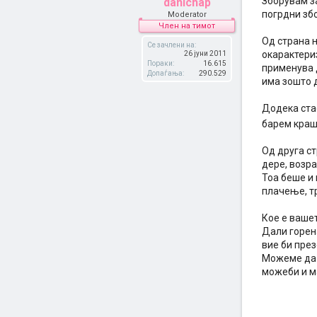
Зборувам з
danichap
погрдни зб
Moderator
Член на тимот
Од страна 
Се зачлени на:
окарактериз
26 јуни 2011
Пораки:
16.615
применува д
Допаѓања:
290.529
има зошто д
Додека стас
барем краш
Од друга с
дере, возра
Тоа беше и
плачење, тр
Кое е ваше
Дали горен
вие би пре
Можеме да с
можеби и м