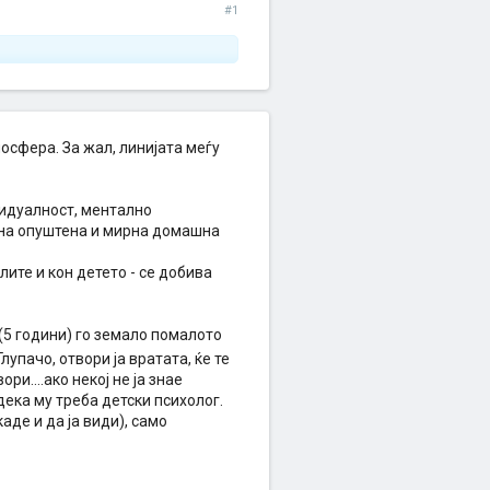
#1
осфера. За жал, линијата меѓу
видуалност, ментално
дна опуштена и мирна домашна
ите и кон детето - се добива
 (5 години) го земало помалото
лупачо, отвори ја вратата, ќе те
и....ако некој не ја знае
дека му треба детски психолог.
аде и да ја види), само