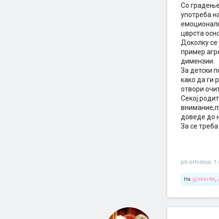
Со градење
употреба на
емоционални
цврста осно
Доколку се 
пример агр
димензии.
За детски п
како да ги
отвори очит
Секој роди
внимание,п
доведе до 
За се треб
ph.orhideja
,
1
На
gjoker4e
,