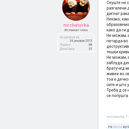
Сеуште не с
разгалени д
дигнат рака
Некако, ка
образовнио
mrchatorka
како да ги
Истакнат член
Не можам, 
Се зачлени на:
петарда во 
24 јануари 2013
Пораки:
98
деструктивн
Допаѓања:
55
тешки крив
Не можам, 
заблуда дек
братучед м
живее во св
тоа е дечко
сите и што 
Треба д се 
се попушта 
mrchatorka
,
1
На
Moira
му/ѝ