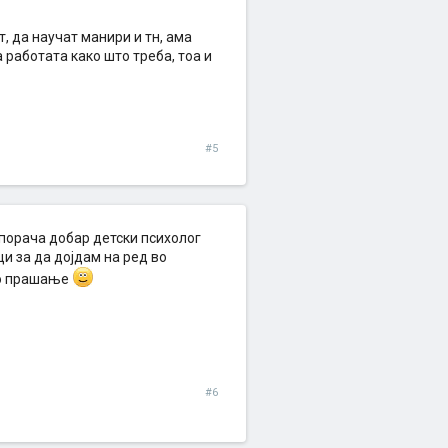
, да научат манири и тн, ама
работата како што треба, тоа и
#5
епорача добар детски психолог
и за да дојдам на ред во
то прашање
#6