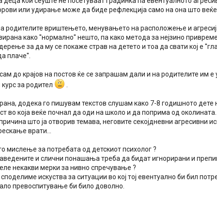
а деца кои сеуште не посетуваат градинка па евентуалното агрес
орови или удирање може да биде рефлекција само на она што веќе 
на родителите вриштењето, менувањето на расположење и агресиј
ирана како ''нормално'' нешто, па како метода за нејзино привре
ерење за да му се покаже страв на детето и тоа да свати кој е ''глав
а плаче''.
ам до крајов на постов ќе се запрашам дали и на родителите им е
 курс за родител
.
трана, додека го пишувам текстов слушам како 7-8 годишното дете
ст во која веќе почнал да оди на школо и да поприма од околината.
 причина што ја отворив темава, неговите секојдневни агресивни и
ескање врати...
то мислење за потребата од детскиот психолог ?
аведените и слични понашања треба да бидат игнорирани и препиш
зеле некакви мерки за нивно спречување ?
поделиме искуства за ситуации во кој тој евентуално би бил потре
ало превоспитување би било доволно.