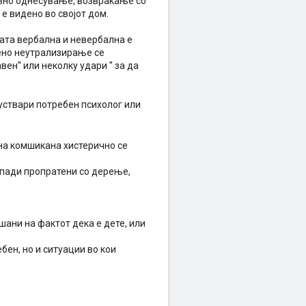
ивно однесување, возвраќање со
е видено во својот дом.
ата вербална и невербална е
мено неутрализирање се
ен'' или неколку удари '' за да
 уствари потребен психолог или
 на комшикана хистерично се
спади пропратени со дерење,
ани на фактот дека е дете, или
бен, но и ситуации во кои