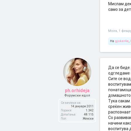
Мислам дек
само за дет
Moira
,
1 февр
На
gjoker4e
,
Да се биде 
одгледаме и
Сите се вод
воспитувам
понатамошн
ph.orhideja
домашното
Форумски идол
Tука сакам 
Се зачлени на:
среќен жив
14 јануари 2011
Пораки:
1.342
распознаат 
Допаѓања:
48.115
Со развивањ
Пол:
Женски
начини како
воспитува д