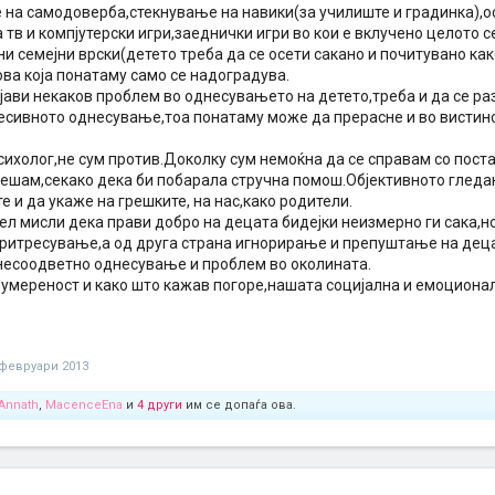
 на самодоверба,стекнување на навики(за училиште и градинка),
 тв и компјутерски игри,заеднички игри во кои е вклучено целото 
 семејни врски(детето треба да се осети сакано и почитувано как
ва која понатаму само се надоградува.
јави некаков проблем во однесувањето на детето,треба и да се ра
есивното однесување,тоа понатаму може да прерасне и во вистин
сихолог,не сум против.Доколку сум немоќна да се справам со поста
 решам,секако дека би побарала стручна помош.Објективното гледа
е и да укаже на грешките, на нас,како родители.
тел мисли дека прави добро на децата бидејки неизмерно ги сака,н
ритресување,а од друга страна игнорирање и препуштање на деца
несоодветно однесување и проблем во околината.
а умереност и како што кажав погоре,нашата социјална и емоционал
 февруари 2013
Annath
,
MacenceEna
и
4 други
им се допаѓа ова.