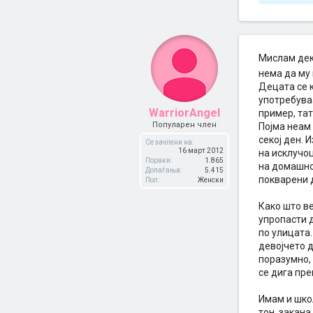
Мислам дек
нема да му
Децата се к
употребуваа
WarriorAngel
пример, тат
Популарен член
Појма неам 
секој ден. 
Се зачлени на:
16 март 2012
на исклучоц
Пораки:
1.865
на домашнот
Допаѓања:
5.415
покварени 
Пол:
Женски
Како што ве
упропасти 
по улицата.
девојчето д
поразумно,
се дига пре
Имам и школ
тон, закана