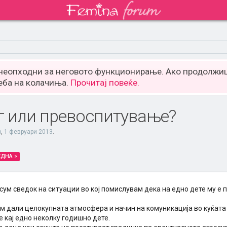
 неопходни за неговото функционирање. Ако продолжиш
еба на колачиња.
Прочитај повеќе.
г или превоспитување?
p
,
1 февруари 2013
.
ЕДНА >
сум сведок на ситуации во кој помислувам дека на едно дете му е 
м дали целокупната атмосфера и начин на комуникација во куќата 
 кај едно неколку годишно дете.