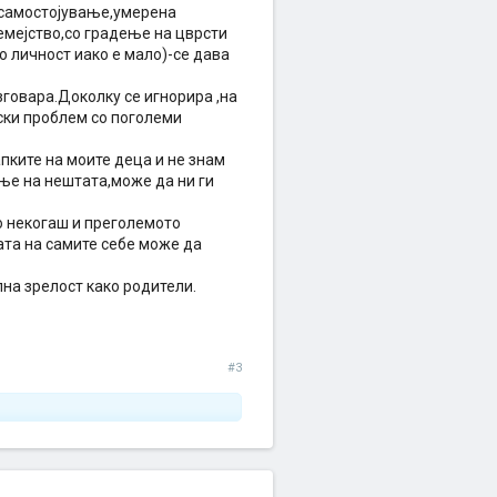
осамостојување,умерена
семејство,со градење на цврсти
о личност иако е мало)-се дава
зговара.Доколку се игнорира ,на
ски проблем со поголеми
пките на моите деца и не знам
ње на нештата,може да ни ги
о некогаш и преголемото
та на самите себе може да
на зрелост како родители.
#3