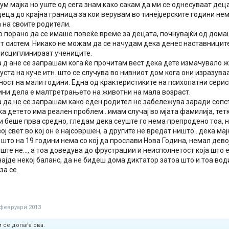
ум мајка но уште од сега знам како сакам да ми се однесуваат дец
еца до крајна граница за кои верувам во тинејџерските години не
 на своите родители.
ко порано да се имаше повеќе време за децата, почнувајќи од дом
т систем. Никако не можам да се начудам дека денес наставници
 дисциплинираат учениците.
а д ане се запрашам кога ќе прочитам вест дека дете измачувало ж
уста на куче итн. што се случува во нивниот дом кога они изразуваа
ост на мали години. Една од крактеристиките на психопатни серис
ини дела е малтретрањето на животни на мала возраст.
а да не се запрашам како еден родител не забележува заради соп
а детето има реален проблем...имам случај во мјата фамилија, тет
и беше прва средно, гледам дека сеуште го нема препродено тоа, 
ој свет во кој он е најсовршен, а другите не вредат ништо...дека мај
 што на 19 години нема со кој да прослави Нова Година, немал дево
уште не..., а тоа доведува до фрустрации и неисполнетост која што
најде некој баланс, да не бидеш дома диктатор затоа што и тоа води
за се.
 февруари 2013
 се допаѓа ова.