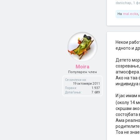
danichap
,
1 ф
На
mal.ecka
,
Некои рабо
едното и др
Детето мор
созревање,
Moira
атмосфера.
Популарен член
Ако на таа 
Се зачлени на:
индивидуа 
19 октомври 2011
Пораки:
1.937
Допаѓања:
7.689
И јас имам 
(околу 14 м
скршам ако 
состојбата 
Ама реалнос
родителите 
Тоа не знае 