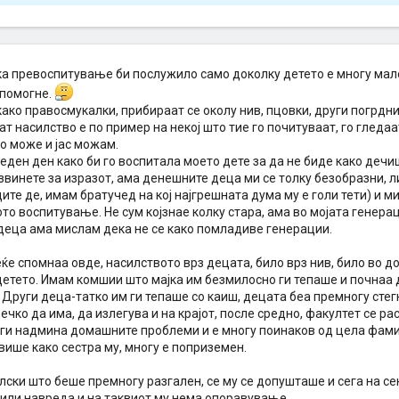
а превоспитување би послужило само доколку детето е многу мало
 помогне.
ако правосмукалки, прибираат се околу нив, пцовки, други погрдни
т насилство е по пример на некој што тие го почитуваат, го гледаат
о може и јас можам.
еден ден како би го воспитала моето дете за да не биде како деч
Извинете за изразот, ама денешните деца ми се толку безобразни, л
ите де, имам братучед на кој најгрешната дума му е голи тети) и м
о воспитување. Не сум којзнае колку стара, ама во мојата генера
деца ама мислам дека не се како помладиве генерации.
ќе спомнаа овде, насилството врз децата, било врз нив, било во д
детето. Имам комшии што мајка им безмилосно ги тепаше и почнаа д
 Други деца-татко им ги тепаше со каиш, децата беа премногу стег
ечко да има, да излегува и на крајот, после средно, факултет се ра
 ги надмина домашните проблеми и е многу поинаков од цела фам
више како сестра му, многу е поприземен.
ски што беше премногу разгален, се му се допушташе и сега на се
 или навреда и на таквиот му нема опоравување.