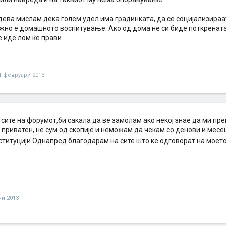
дева мислам дека голем удел има градинката, да се социјализираат
ажно е домашното воспитување. Ако од дома не си биде поткрената 
е иде лом ќе прави.
1 февруари 2013
сите на форумот,би сакала да ве замолам ако некој знае да ми пр
приватен, не сум од скопије и неможам да чекам со денови и месец
ституцији.Однапред благодарам на сите што ке одговорат на мое
ни 2013