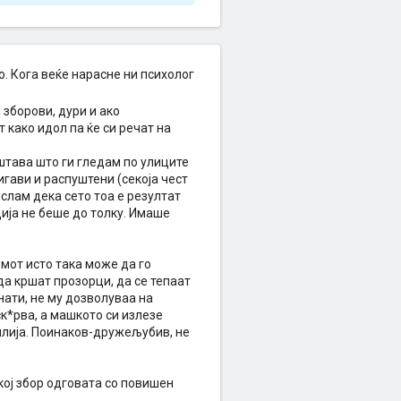
. Кога веќе нарасне ни психолог
 зборови, дури и ако
 како идол па ќе си речат на
иштава што ги гледам по улиците
игави и распуштени (секоја чест
ислам дека сето тоа е резултат
ција не беше до толку. Имаше
омот исто така може да го
а кршат прозорци, да се тепаат
нати, не му дозволуваа на
ск*рва, а машкото си излезе
илија. Поинаков-дружељубив, не
кој збор одговата со повишен