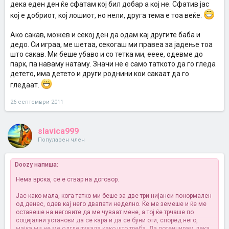
дека еден ден ќе сфатам кој бил добар а кој не. Сфатив јас
кој е добриот, кој лошиот, но нели, друга тема е тоа веќе.
Ако сакав, можев и секој ден да одам кај другите баба и
дедо. Си играа, ме шетаа, секогаш ми правеа за јадење тоа
што сакав. Ми беше убаво и со тетка ми, ееее, одевме до
парк, па наваму натаму. Значи не е само таткото да го гледа
детето, има детето и други роднини кои сакаат да го
гледаат.
26 септември 2011
slavica999
Популарен член
Doozy напиша:
Нема врска, се е ствар на договор.
Јас како мала, кога татко ми беше за две три нијанси понормален
од денес, одев кај него двапати неделно. Ќе ме земеше и ќе ме
оставеше на неговите да ме чуваат мене, а тој ќе трчаше по
социјални установи да се кара и да се буни оти, според него,
мајка ми не ме одгледувала како што треба. Да потенцирам дека