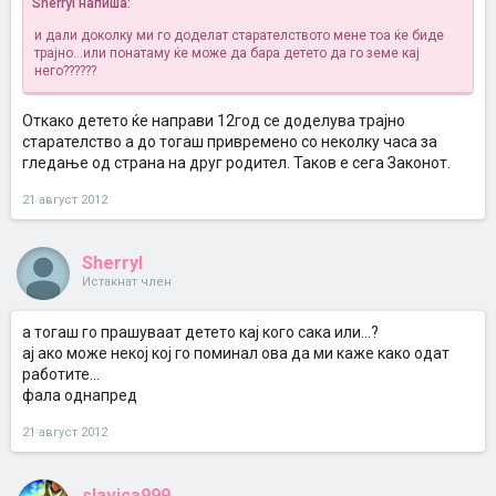
Sherryl напиша:
и дали доколку ми го доделат старателството мене тоа ќе биде
трајно...или понатаму ќе може да бара детето да го земе кај
него??????
Откако детето ќе направи 12год се доделува трајно
старателство а до тогаш привремено со неколку часа за
гледање од страна на друг родител. Таков е сега Законот.
21 август 2012
Sherryl
Истакнат член
а тогаш го прашуваат детето кај кого сака или...?
ај ако може некој кој го поминал ова да ми каже како одат
работите...
фала однапред
21 август 2012
slavica999