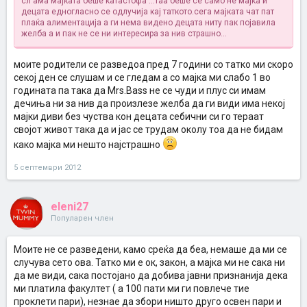
сл ама мајката беше катастофа ...таа беше се само не мајка и
децата едногласно се одлучија кај таткото.сега мајката чат пат
плаќа алиментација а ги нема видено децата ниту пак појавила
желба а и пак не се ни интересира за нив
страшно...
моите родители се разведоа пред 7 години со татко ми скоро
секој ден се слушам и се гледам а со мајка ми слабо 1 во
годината па така да Mrs.Bass не се чуди и плус си имам
дечиња ни за нив да произлезе желба да ги види има некој
мајки диви без чуства кон децата себични си го тераат
својот живот така да и јас се трудам околу тоа да не бидам
како мајка ми нешто најстрашно
5 септември 2012
eleni27
Популарен член
Моите не се разведени, камо среќа да беа, немаше да ми се
случува сето ова. Татко ми е ок, закон, а мајка ми не сака ни
да ме види, сака постојано да добива јавни признанија дека
ми платила факултет ( а 100 пати ми ги повлече тие
проклети пари), незнае да збори ништо друго освен пари и