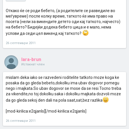
Откако ќе се роди бебето, (а родителите се разведиле во
меѓувреме) после колку време, таткото ќе има право на
посета (нели за викендите детето оди кај таткото, најчесто)
на бебето? Бидејќи додека бебето цица и е мало, нема
услови да седи цел викенд кај таткото?
26 септември 2011
lara-brun
Истакнат член
mislam deka iako se razvedeni roditelite tatkoto moze koga ke
posaka da go gleda bebeto,dokolku ima ubav dogovor pomegu
nego i majkata.So ubav dogovor se mose da se resi.Tocno treba
za vikendite,no toj dokolku saka i dokolku majkata dozvoli moze
da go gleda sekoj den dali na pola saat,sat,bez razlika
[mod-kirilica:e2qjanls][/mod-kirilica:e2qjanls]
26 септември 2011