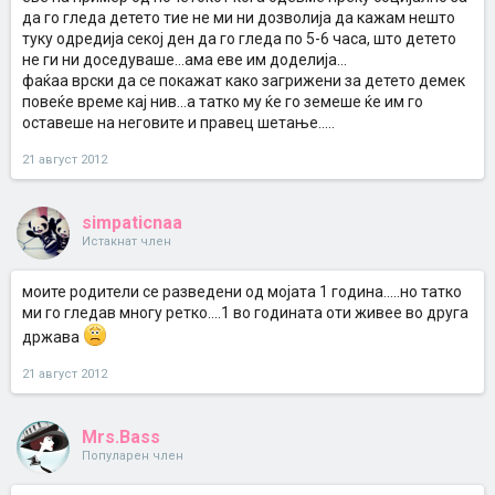
да го гледа детето тие не ми ни дозволија да кажам нешто
туку одредија секој ден да го гледа по 5-6 часа, што детето
не ги ни доседуваше...ама еве им доделија...
фаќаа врски да се покажат како загрижени за детето демек
повеќе време кај нив...а татко му ќе го земеше ќе им го
оставеше на неговите и правец шетање.....
21 август 2012
simpaticnaa
Истакнат член
моите родители се разведени од мојата 1 година.....но татко
ми го гледав многу ретко....1 во годината оти живее во друга
држава
21 август 2012
Mrs.Bass
Популарен член