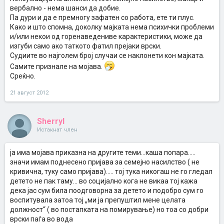
вербално - нема шанси да добие.
Па дури и да е премногу зафатен со работа, ете ти плус.
Како и што спомна, доколку мајката нема психички проблеми
и/или некои од горенаведениве карактеристики, може да
изгуби само ако таткото фатил прејаки врски.
Судиите во најголем број случаи се наклонети кон мајката.
Самите признале на мојава.
Среќно.
21 август 2012
Sherryl
Истакнат член
ја има мојава приказна на другите теми...каша попара.....
значи имам поднесено пријава за семејно насилство ( не
кривична, туку само пријава)..... тој тука никогаш не го гледал
детето не пак таму... во социјално кога не викаа тој кажа
дека јас сум била поодговорна за детето и подобро сум го
воспитувала затоа тој „ми ја препуштил мене целата
должност“ ( во постапката на помирување) но тоа со добри
врски паѓа во вода