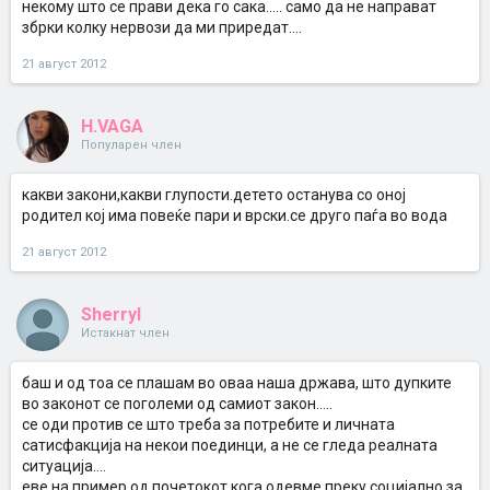
некому што се прави дека го сака..... само да не направат
збрки колку нервози да ми приредат....
21 август 2012
H.VAGA
Популарен член
какви закони,какви глупости.детето останува со оној
родител кој има повеќе пари и врски.се друго паѓа во вода
21 август 2012
Sherryl
Истакнат член
баш и од тоа се плашам во оваа наша држава, што дупките
во законот се поголеми од самиот закон.....
се оди против се што треба за потребите и личната
сатисфакција на некои поединци, а не се гледа реалната
ситуација....
еве на пример од почетокот кога одевме преку социјално за