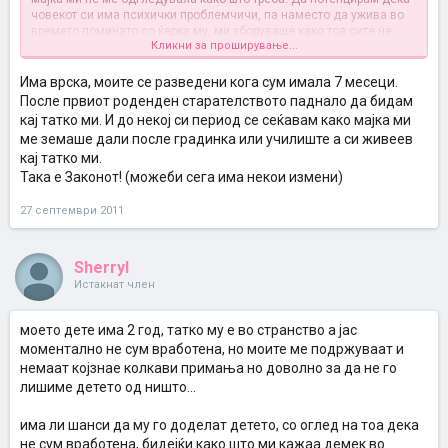
човекот си има психички проблемчичи, па наместо да ужива во
времето поминато со ќерка му, ми зборуваше како тоа сите не
Кликни за проширување...
чинат, тој чини и дека еден ден ќе сфатам кој бил добар а кој не.
Сфатив јас кој е добриот, кој лошиот, но нели, друга тема е тоа
веќе.
Има врска, моите се разведени кога сум имала 7 месеци.
После првиот роденден старателството паднало да бидам
Ако сакав, можев и секој ден да одам кај другите баба и дедо. Си
кај татко ми. И до некој си период се сеќавам како мајка ми
играа, ме шетаа, секогаш ми правеа за јадење тоа што сакав. Ми
ме земаше дали после градинка или училиште а си живеев
беше убаво и со тетка ми, ееее, одевме до парк, па наваму
кај татко ми.
натаму. Значи не е само таткото да го гледа детето, има детето и
други роднини кои сакаат да го гледаат.
Така е Законот! (можеби сега има некои измени)
27 септември 2011
Sherryl
Истакнат член
моето дете има 2 год, татко му е во странство а јас
моментално не сум вработена, но моите ме подржуваат и
немаат којзнае колкави примања но доволно за да не го
лишиме детето од ништо...
има ли шанси да му го доделат детето, со оглед на тоа дека
не сум вработена, бидејќи како што ми кажаа демек во