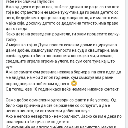
тебе итн слични глупости.
Ама од друга страна пак, ти ќе го држиш во раце со тоа што
тој е во странство и не може туку-така да го зема детето со
него, бидејќи има процеси за државјанство, а и малото има
мајка која, доколку детето се додели на таткото, има право
да го гледа.
Како дете на разведени родители, ги знам процесите колку-
толку.
И мојов, ко тој на Дузи, правел секакви драми и циркузи за
да ме добие, измислувал глупости на суд и сваштарии, ама
среќа судиката била понаклонета кон мајка ми, и секако,
сведоците играле огромна улога, па сум сега тука кај што
сум.
А и јас самата сум развила некаква бариера, па кога идел да
ме видува, на мои 2 ипол годинки, сум смислувала разни
оправданија за побегнам од него.
Од тогаш, еве 18 години како веќе немаме никаков контакт.
Само добро осмислени одговори со факти и ќе успееш. Од
било која причина да сте се развеле со сопругот, а да е
негова вината, ти автоматски добиваш плус.
Ако е негово неверство - неморалност. Јасно ќе им е дека по
швалерката ќе трча, не по детето.
Конзумација на алкохол и/или семејно насилство, макар и