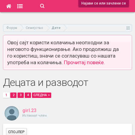
Најави се или зачлени се
Форум
Семејство
Дете
Овој сајт користи колачиња неопходни за
неговото функционирање. Ако продолжиш да
го користиш, значи се согласуваш со нашата
употреба на колачиња.
Прочитај повеќе.
Децата и разводот
1
2
3
4
СЛЕДНА >
girl.23
Истакнат член
СПОЈЛЕР