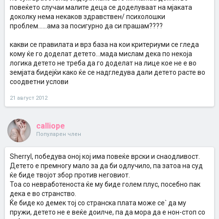
повеќето случаи малите деца се доделуваат на мјаката
доколку нема некаков здравствен/ психолошки
проблем......ама за посигурно да си прашам????
какви се правилата и врз база на кои критериуми се гледа
кому ќе го доделат детето...мада мислам дека по некоја
логика детето не треба да го доделат на лице кое не е во
земјата бидејќи како ќе се надгледува дали детето расте во
соодветни услови
21 август 2012
calliope
Популарен член
Sherryl, победува оној кој има повеќе врски и снаодливост.
Детето е премногу мало за да би одлучило, па затоа на суд
ќе биде твојот збор против неговиот.
Тоа со невработеноста ќе му биде голем плус, посебно пак
дека е во странство.
Ќе биде ко демек тој со странска плата може се` да му
пружи, детето не е веќе доилче, па да мора да е нон-стоп со