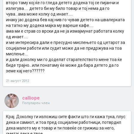
второ таму кој ќе го гледа детето додека тој се пијанчи и
излегува..... детето би му било товар и тој нема да го
чува...ама може колку од инает.....
инаку јас додека бев кај нив го чував детето на швалерката
на татко му додека мајка му вареше кафе.....
ама ми е страв со врски да не ја измајмунат работата колку
од инает.....
и ме интересира дали е пресудно мислењето од цетарот за
социјални работи или судит може да не придржува на тоа
мислење....
и дали доколку ми го доделат старателството мене тоа ќе
биде трајно...или понатаму ќе може да бара детето да го
земе кај него??????
21 август 2012
calliope
Популарен член
Крај. Доколку ги изложиш сите факти што ги кажа тука, плус
дека и самиот, и тоа пред социјални работници, потврдил
дека малото му е товар и ти повеќе се грижиш за него,
сметај дека е твое.