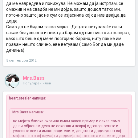
да ме навредува и понижува. Не можам да ја истрпам, се
омажив и на свадба не ми дојде, зашто дошол татко ми,
поточно зашто јас не сум се изјаснила кој од нив двајца да
дојде.
Само да не бидам таква мајка... Децата ветувам ќе си ги
сакам безусловно и нема да барам од нив ништо за возврат,
како што беше од мене постојано барано, ниту пак ќе им
правам нешто слично, еве ветувам ( само Бог да ми даде
дечиња)
5 септември 2012
Mrs.Bass
Популарен член
heart.stealer напиша:
Mrs.Bass напиша:
во мојата блиска околина имам ваков пример и сакав само
да ви објаснам дека не секогаш и покрај одговорностите и
условите кои ги имаат родителите, децата ги доделуваат кај
мајката. во овој случај ги доделија кај таткото а и самите деца