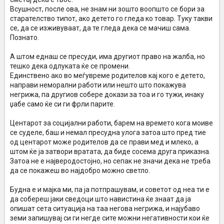
Всушност, после ова, не знам ни зошто воопшто се бори за
старателство типот, ако детето го гледа ко товар. Туку такви
се, да се изживуваат, да те гледа дека се мачиш сама.
Познато.
А штом еднаш се пресуди, има другиот право на жалба, но
тешко дека одлуката ќе се промени.
Единствено ако во меѓувреме родителов кај кого е детето,
направи неморални работи или нешто што покажува
негрижа, па другиов собере докази за тоа и го тужи, инаку
џабе само ќе си ги фрли парите.
Центарот за социјални работи, барем на времето кога моиве
се суделе, баш и немал пресудна улога затоа што пред тие
од центарот може родителов да се прави мед и млеко, а
штом ќе ја затвори вратата, да биде сосема друга приказна.
Затоа не е најверодостојно, но сепак не значи дека не треба
да се покажеш во најдобро можно светло.
Будна е и мајка ми, па ја потпрашувам, и советот од неа ти е
да собереш јаки сведоци што навистина ќе знаат да ја
опишат сета ситуација на таа негова негрижа, и најубаво
земи запишувај си ги негде сите можни негативности кои ќе