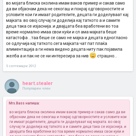
во мојата блиска околина имам ваков пример и сакав само
да ви објаснам дека не секогаш и покрај одговорностите и
условите кои ги имаат родителите, децата ги доделуваат кај
мајката. во овој случај ги доделија кај таткото а и самите
деца така се изјаснија..и двајцата беа вработени во тоа
време нормално имаа свои куќи и сл ама мајката беше
катастофа ...таа беше се само не мајка и децата едногласно
се одлучија кај таткото.сега мајката чат пат плаќа
алиментација а ги нема видено децата ниту пак појавила
желба а и пак не се ни интересира за нив
страшно...
5 септември 2012
heart.stealer
Популарен член
Mrs.Bass напиша:
во мојата блиска околина имам ваков пример и сакав само да ви
објаснам дека не секогаш и покрај одговорностите и условите кои
ги имаат родителите, децата ги доделуваат кај мајката. во овој
случај ги доделија кај таткото а и самите деца така се изјаснија..и
двајцата беа вработени во тоа време нормално имаа свои куќи и