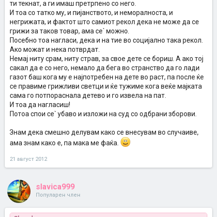
ти текнат, а ги имаш претрпено со него.
И тоа со татко му, и пијанството, и неморалноста, и
негрижата, и фактот што самиот рекол дека не може да се
грижи за таков товар, ама се` можно.
Посебно тоа нагласи, дека и на тие во социјално така рекол.
Ако можат и нека потврдат.
Немај ниту срам, ниту страв, за свое дете се бориш. А ако тој
сакал да е со него, немало да бега во странство да го лади
газот баш кога му е најпотребен на дете во раст, па после ќе
се правиме грижливи светци и ќе тужиме кога веќе мајката
сама го потпораснала детево и го извела на пат.
И тоа да нагласиш!
Потоа спои се` убаво и изложи на суд со одбрани зборови.
Знам дека смешно делувам како се внесувам во случаиве,
ама знам како е, па мака ме фаќа.
21 август 2012
slavica999
Популарен член